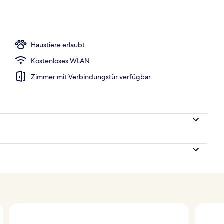
e, 1 King-Bett und Schlafsofa, Balkon | Bettwäsche aus ägyptischer Baumwol
Haustiere erlaubt
Kostenloses WLAN
Zimmer mit Verbindungstür verfügbar