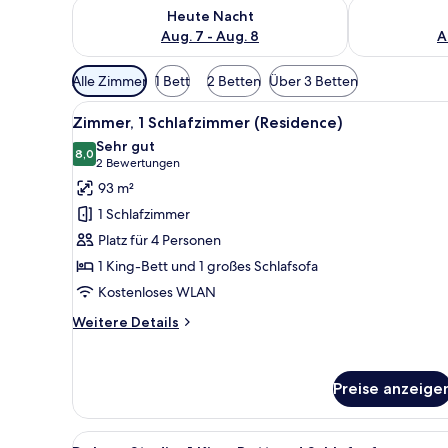
Überprüfe die Verfügbarkeit für heute Nacht, Aug. 7
Überprüfe die
Heute Nacht
Aug. 7 - Aug. 8
A
Verfügbare
Alle Zimmer
1 Bett
2 Betten
Über 3 Betten
Filter
Alle
Zimmer, 1 Schlafzimmer (Resid
für
6
Zimmer, 1 Schlafzimmer (Residence)
Fotos
Zimmer
Sehr gut
für
8,0
8,0 von 10
(2
2 Bewertungen
Zimmer,
Bewertungen)
93 m²
1
1 Schlafzimmer
Schlafzimmer
Platz für 4 Personen
(Residence)
1 King-Bett und 1 großes Schlafsofa
anzeigen
Kostenloses WLAN
Weitere
Weitere Details
Details
für
Zimmer,
Preise anzeige
1
Schlafzimmer
(Residence)
Alle
Deluxe-Studio, 1 King-Bett un