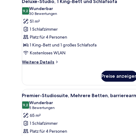
8
Deluxe-Studio, 1 King-Bett und Schlafsofa
Fotos
Wunderbar
für
9,2
9,2 von 10
(30
30 Bewertungen
Deluxe-
Bewertungen)
51 m²
Studio,
1 Schlafzimmer
1 King-
Platz für 4 Personen
Bett
1 King-Bett und 1 großes Schlafsofa
und
Kostenloses WLAN
Schlafsofa
anzeigen
Weitere
Weitere Details
Details
für
Preise anzeige
Deluxe-
Studio,
1 King-
Alle
Ein Hotelzimmer mit zwei Bett
7
Bett
Premier-Studiosuite, Mehrere Betten, barrierear
Fotos
und
Wunderbar
Schlafsofa
für
9,2
9,2 von 10
(5
5 Bewertungen
Premier-
Bewertungen)
65 m²
Studiosuite,
1 Schlafzimmer
Mehrere
Platz für 4 Personen
Betten,