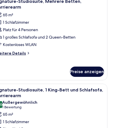
7
gnature-Studiosuite, Mehrere Betten,
otos
arrierearm
ür
65 m²
ignature-
1 Schlafzimmer
tudiosuite,
Platz für 4 Personen
ehrere
etten,
1 großes Schlafsofa und 2 Queen-Betten
arrierearm
Kostenloses WLAN
nzeigen
itere
itere Details
tails
r
gnature-
Preise anzeigen
udiosuite,
ehrere
tten,
Essbereich mit Stühlen und Tisch.
großen Bett, Nachttischlampen, einem gerahmten Kunstwerk, einem begeh
le
Ein modernes Hotelzimmer mit einem großen
6
rrierearm
gnature-Studiosuite, 1 King-Bett und Schlafsofa,
otos
arrierearm
ür
Außergewöhnlich
,0
ignature-
10,0 von 10
(1
1 Bewertung
tudiosuite,
Bewertung)
65 m²
King-
1 Schlafzimmer
ett