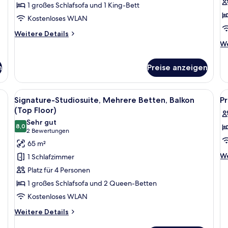
1 großes Schlafsofa und 1 King-Bett
barrierearm
u
Kostenloses WLAN
anzeigen
S
b
Weitere
Weitere Details
Details
a
We
We
für
De
Premier-
fü
n
Preise anzeigen
Studiosuite,
Si
Mehrere
St
Betten,
1 
erearm | Bettwäsche aus ägyptischer Baumwolle, hochwertige Bettwaren
Alle
Signature-Studiosuite, Mehrere Bette
Al
barrierearm
6
Be
Signature-Studiosuite, Mehrere Betten, Balkon
P
Fotos
F
u
(Top Floor)
für
Sc
f
Sehr gut
ba
8,0
Signature-
P
8,0 von 10
(2
2 Bewertungen
Studiosuite,
T
Bewertungen)
65 m²
Mehrere
Q
We
We
1 Schlafzimmer
Betten,
S
De
Platz für 4 Personen
fü
Balkon
W
Pr
1 großes Schlafsofa und 2 Queen-Betten
(Top
B
T
Kostenloses WLAN
Floor)
a
Q
anzeigen
Su
Weitere
Weitere Details
Wi
Details