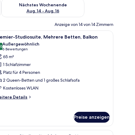
es Wochenende, Aug. 7 - Aug. 9.
Überprüfe die Verfügbarkeit für nächstes Wochenende, Aug. 1
Nächstes Wochenende
Aug. 14 - Aug. 16
Anzeige von 14 von 14 Zimmern
e, hochwertige Bettwaren
le
Bettwäsche aus ägyptischer Baumwolle, hoch
5
emier-Studiosuite, Mehrere Betten, Balkon
otos
Außergewöhnlich
ür
,0
10,0 von 10
(6
6 Bewertungen
remier-
Bewertungen)
65 m²
tudiosuite,
1 Schlafzimmer
ehrere
Platz für 4 Personen
etten,
2 Queen-Betten und 1 großes Schlafsofa
alkon
Kostenloses WLAN
nzeigen
itere
itere Details
tails
r
emier-
Preise anzeigen
udiosuite,
ehrere
tten,
n
ksofa, einem runden Couchtisch und einem Streifenmuster-Teppich. Es gibt
le
Ein Hotelzimmer mit zwei Betten, einem Nacht
lkon