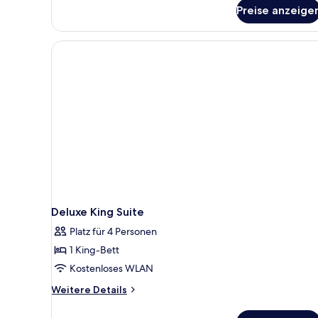
Preise anzeige
barrierearm
Deluxe King Suite
Platz für 4 Personen
1 King-Bett
Kostenloses WLAN
Weitere
Weitere Details
Details
für