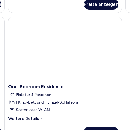
Ba
für
n
Preise anzeigen
Signature-
Studiosuite,
Mehrere
Betten,
Balkon
(Top
Floor)
One-Bedroom Residence
Platz für 4 Personen
1 King-Bett und 1 Einzel-Schlafsofa
Kostenloses WLAN
Weitere
Weitere Details
Details
für