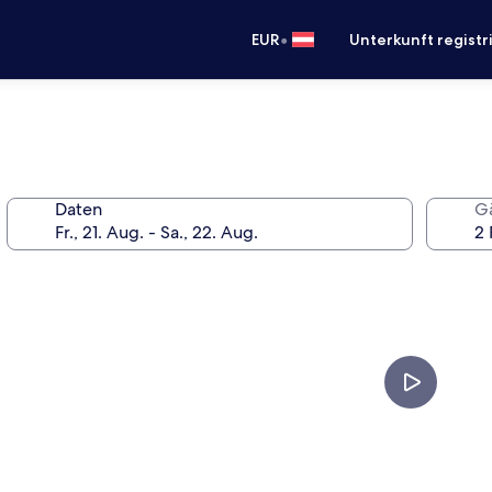
•
EUR
Unterkunft registr
Daten
G