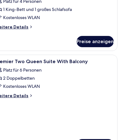
Platz für 4 Personen
nd
1 King-Bett und 1 großes Schlafsofa
chlafsofa,
Kostenloses WLAN
arrierearm
nzeigen
itere
itere Details
tails
r
Preise anzeigen
gnature-
udiosuite,
King-
n, Balkon (Top Floor) | Bettwäsche aus ägyptischer Baumwolle, hochwertige
le
Ein modernes Wohnzimmer mit Sofa, Sessel, C
1
tt
remier Two Queen Suite With Balcony
otos
nd
Platz für 6 Personen
hlafsofa,
ür
rrierearm
2 Doppelbetten
remier
wo
Kostenloses WLAN
ueen
itere
itere Details
uite
tails
r
ith
emier
alcony
wo
nzeigen
ueen
ite
th