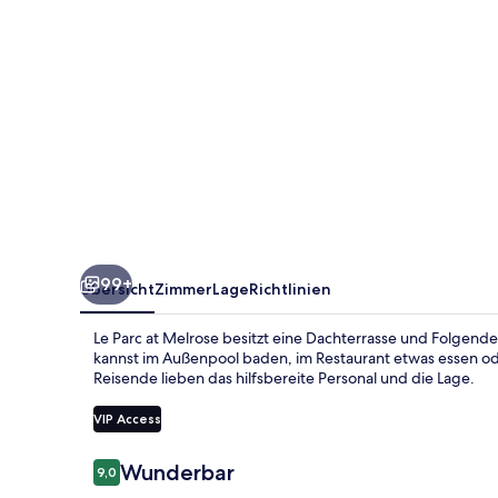
99+
Übersicht
Zimmer
Lage
Richtlinien
Le Parc at Melrose besitzt eine Dachterrasse und Folgende
kannst im Außenpool baden, im Restaurant etwas essen od
Reisende lieben das hilfsbereite Personal und die Lage.
VIP Access
Bewertungen
Wunderbar
9,0
9,0 von 10.