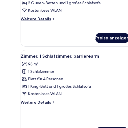
2 Queen-Betten und 1 großes Schlafsofa
barrierearm
Kostenloses WLAN
anzeigen
Weitere
Weitere Details
Details
für
Premier-
Preise anzeige
Studiosuite,
Mehrere
Betten,
Alle
Zimmer, 1 Schlafzimmer, barri
barrierearm
7
Zimmer, 1 Schlafzimmer, barrierearm
Fotos
93 m²
für
1 Schlafzimmer
Zimmer,
1
Platz für 4 Personen
Schlafzimmer,
1 King-Bett und 1 großes Schlafsofa
barrierearm
Kostenloses WLAN
anzeigen
Weitere
Weitere Details
Details
für
Zimmer,
1
Schlafzimmer,