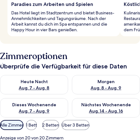
Paradies zum Arbeiten und Spielen
Köstlic
Das Hotel liegt im Stadtzentrum und bietet Business-
Kulinari
Annehmlichkeiten und Tagungsräume. Nach der
Restaur
Arbeit kannst du dich im Spa entspannen und die
amerika
Happy Hour in vier Bars genießen.
dem Früh
Zimmeroptionen
Überprüfe die Verfügbarkeit für diese Daten
Überprüfe die Verfügbarkeit für heute Nacht, Aug. 7 - Aug. 8.
Überprüfe die Verfügbarkeit f
Heute Nacht
Morgen
Aug. 7 - Aug. 8
Aug. 8 - Aug. 9
Überprüfe die Verfügbarkeit für dieses Wochenende, Aug. 7 - 
Überprüfe die Verfügbarkeit f
Dieses Wochenende
Nächstes Wochenende
Aug. 7 - Aug. 9
Aug. 14 - Aug. 16
Verfügbare
Alle Zimmer
1 Bett
2 Betten
Über 3 Betten
Filter
für
Anzeige von 20 von 20 Zimmern