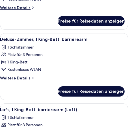
2
Weitere
Weitere Details
Double
Details
für
Beds
Preise für Reisedaten anzeigen
Deluxe
(Tower
Room,
Building)
2
Alle
Bettwäsche aus ägyptischer Baumwoll
5
anzeigen
Double
Deluxe-Zimmer, 1 King-Bett, barrierearm
Fotos
Beds
1 Schlafzimmer
(Tower
für
Building)
Platz für 3 Personen
Deluxe-
Zimmer,
1 King-Bett
1 King-
Kostenloses WLAN
Bett,
Weitere
Weitere Details
barrierearm
Details
anzeigen
für
Preise für Reisedaten anzeigen
Deluxe-
Zimmer,
1 King-
Alle
Ein Himmelbett mit einem weißen und 
5
Bett,
Loft, 1 King-Bett, barrierearm (Loft)
Fotos
barrierearm
1 Schlafzimmer
für
Platz für 3 Personen
Loft,