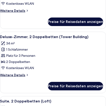
Bett
Kostenloses WLAN
(Loft)
Weitere
Weitere Details
anzeigen
Details
für
Preise für Reisedaten anzeigen
Suite,
1 King-
Bett
Alle
Ein Hotelzimmer mit zwei Betten, eine
5
(Loft)
Deluxe-Zimmer, 2 Doppelbetten (Tower Building)
Fotos
34 m²
für
1 Schlafzimmer
Deluxe-
Zimmer,
Platz für 3 Personen
2 Doppelbetten
2 Doppelbetten
(Tower
Kostenloses WLAN
Building)
Weitere
Weitere Details
anzeigen
Details
für
Preise für Reisedaten anzeigen
Deluxe-
Zimmer,
2 Doppelbetten
Alle
Ein Hotelzimmer mit einem Bett, eine
5
(Tower
Suite, 2 Doppelbetten (Loft)
Fotos
Building)