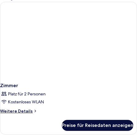
Zimmer
Zimmer
Platz für 2 Personen
Kostenloses WLAN
Weitere
Weitere Details
Details
für
Preise für Reisedaten anzeigen
Zimmer