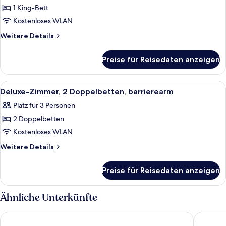
1 King-
1 King-Bett
Bett,
Kostenloses WLAN
barrierearm
Weitere
Weitere Details
(Loft)
Details
anzeigen
für
Preise für Reisedaten anzeigen
Loft,
1 King-
Bett,
Alle
Ein Hotelzimmer mit zwei Betten, eine
5
barrierearm
Deluxe-Zimmer, 2 Doppelbetten, barrierearm
Fotos
(Loft)
Platz für 3 Personen
für
2 Doppelbetten
Deluxe-
Zimmer,
Kostenloses WLAN
2 Doppelbetten,
Weitere
Weitere Details
barrierearm
Details
für
anzeigen
Preise für Reisedaten anzeigen
Deluxe-
Zimmer,
2 Doppelbetten,
Ähnliche Unterkünfte
barrierearm
Loews Hollywood Hotel
Whisky H