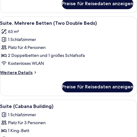
Preise für Reisedaten anzeigen
Suite
(Roosevelt
Suite)
Alle
Ein Hotelzimmer mit Holztür, Ledersofa
9
Suite, Mehrere Betten (Two Double Beds)
Fotos
63 m²
für
1 Schlafzimmer
Suite,
Mehrere
Platz für 4 Personen
Betten
2 Doppelbetten und 1 großes Schlafsofa
(Two
Kostenloses WLAN
Double
Weitere
Weitere Details
Beds)
Details
anzeigen
für
Preise für Reisedaten anzeigen
Suite,
Mehrere
Betten
Alle
Ein modernes Wohnzimmer mit einer Le
8
(Two
Suite (Cabana Building)
Fotos
Double
1 Schlafzimmer
Beds)
für
Platz für 3 Personen
Suite
(Cabana
1 King-Bett