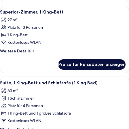
Zimmer,
1 King-
Alle
Ein Bett mit Baldachin, eine Sitzbank, 
7
Bett
Superior-Zimmer, 1 King-Bett
Fotos
(Tower
27 m²
Building)
für
Platz für 3 Personen
Superior-
Zimmer,
1 King-Bett
1 King-
Kostenloses WLAN
Bett
Weitere
Weitere Details
anzeigen
Details
für
Preise für Reisedaten anzeigen
Superior-
Zimmer,
1 King-
Alle
Ein helles Wohnzimmer mit Ledersofa, 
9
Bett
Suite, 1 King-Bett und Schlafsofa (1 King Bed)
Fotos
63 m²
für
1 Schlafzimmer
Suite,
1 King-
Platz für 4 Personen
Bett
1 King-Bett und 1 großes Schlafsofa
und
Kostenloses WLAN
Schlafsofa
Weitere