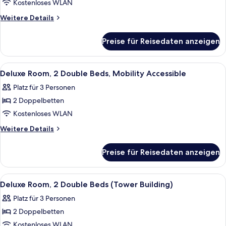
Building)
Kostenloses WLAN
anzeigen
Weitere
Weitere Details
Details
für
Preise für Reisedaten anzeigen
Suite
(Cabana
Building)
Alle
Ein Hotelzimmer mit zwei Betten, eine
5
Deluxe Room, 2 Double Beds, Mobility Accessible
Fotos
Platz für 3 Personen
für
2 Doppelbetten
Deluxe
Room,
Kostenloses WLAN
2
Weitere
Weitere Details
Double
Details
für
Beds,
Preise für Reisedaten anzeigen
Deluxe
Mobility
Room,
Accessible
2
Alle
Ein Hotelzimmer mit Bett, Schreibtisch
3
anzeigen
Double
Deluxe Room, 2 Double Beds (Tower Building)
Fotos
Beds,
Platz für 3 Personen
Mobility
für
Accessible
2 Doppelbetten
Deluxe
Room,
Kostenloses WLAN