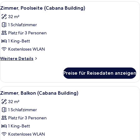
Alle
Ein Hotelzimmer mit Bett, Fernseher, S
7
Zimmer, Poolseite (Cabana Building)
Fotos
32 m²
für
1 Schlafzimmer
Zimmer,
Poolseite
Platz für 3 Personen
(Cabana
1 King-Bett
Building)
Kostenloses WLAN
anzeigen
Weitere
Weitere Details
Details
für
Preise für Reisedaten anzeigen
Zimmer,
Poolseite
(Cabana
Alle
Ein Hotelzimmer mit einer Couch, eine
7
Building)
Zimmer, Balkon (Cabana Building)
Fotos
32 m²
für
1 Schlafzimmer
Zimmer,
Balkon
Platz für 3 Personen
(Cabana
1 King-Bett
Building)
Kostenloses WLAN
anzeigen