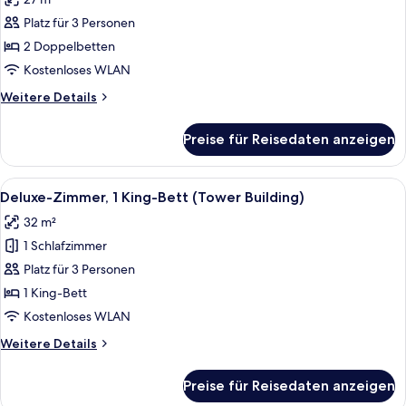
für
Platz für 3 Personen
Superior-
Zimmer,
2 Doppelbetten
2 Doppelbetten
Kostenloses WLAN
anzeigen
Weitere
Weitere Details
Details
für
Preise für Reisedaten anzeigen
Superior-
Zimmer,
2 Doppelbetten
Alle
Ein Himmelbett, ein Sofa, ein Sessel, 
6
Deluxe-Zimmer, 1 King-Bett (Tower Building)
Fotos
32 m²
für
1 Schlafzimmer
Deluxe-
Zimmer,
Platz für 3 Personen
1 King-
1 King-Bett
Bett
Kostenloses WLAN
(Tower
Weitere
Weitere Details
Building)
Details
anzeigen
für
Preise für Reisedaten anzeigen
Deluxe-