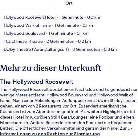
Ort
Hollywood Roosevelt Hotel
- 1 Gehminute
- 0.0 km
Hollywood Walk of Fame
- 1 Gehminute
- 0.1 km
Hollywood Boulevard
- 1 Gehminute
- 0.1 km
TCL Chinese Theatre
- 2 Gehminuten
- 0.2 km
Dolby Theatre (Veranstaltungsort)
- 3 Gehminuten
- 0.3 km
Mehr zu dieser Unterkunft
The Hollywood Roosevelt
The Hollywood Roosevelt besitzt einen Nachtclub und Folgendes ist nur
wenige Meter entfernt: Hollywood Boulevard und Hollywood Walk of
Fame. Nach einer Abkühlung im Außenpool kannst du im Shirleys essen
gehen, einem von 2 Restaurants vor Ort. Es serviert amerikanische
Küche und ist zum Abendessen geöffnet. Als weitere Highlights bietet
dieses Hotel im luxuriösen Stil 4 Bars/Lounges, eine Poolbar und einen
Fitnessbereich. Andere Reisende lieben den Pool und die bequemen
Betten. Die öffentlichen Verkehrsmittel sind ganz in der Nähe: Zur U-
Bahn (Station Hollywood - Highland) sind es nur 3 Gehminuten.
Informationen zu den Rechten zur Stornierung