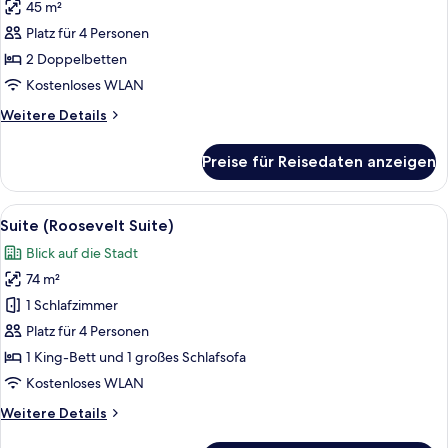
45 m²
für
Platz für 4 Personen
Suite,
2 Doppelbetten
2 Doppelbetten
(Loft)
Kostenloses WLAN
anzeigen
Weitere
Weitere Details
Details
für
Preise für Reisedaten anzeigen
Suite,
2 Doppelbetten
(Loft)
Alle
Ein helles Wohnzimmer mit Ledersofa, 
9
Suite (Roosevelt Suite)
Fotos
Blick auf die Stadt
für
74 m²
Suite
(Roosevelt
1 Schlafzimmer
Suite)
Platz für 4 Personen
anzeigen
1 King-Bett und 1 großes Schlafsofa
Kostenloses WLAN
Weitere
Weitere Details
Details
für