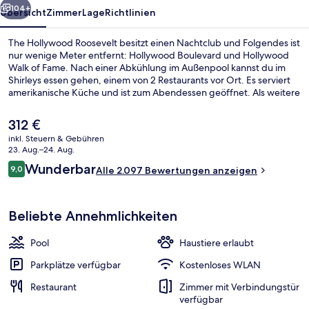
104+
Übersicht
Zimmer
Lage
Richtlinien
The Hollywood Roosevelt besitzt einen Nachtclub und Folgendes ist
nur wenige Meter entfernt: Hollywood Boulevard und Hollywood
Walk of Fame. Nach einer Abkühlung im Außenpool kannst du im
Shirleys essen gehen, einem von 2 Restaurants vor Ort. Es serviert
amerikanische Küche und ist zum Abendessen geöffnet. Als weitere
Highlights bietet dieses Hotel im luxuriösen Stil 4 Bars/Lounges,
eine Poolbar und einen Fitnessbereich. Andere Reisende lieben den
Der
312 €
Pool und die bequemen Betten. Die öffentlichen Verkehrsmittel
aktuelle
inkl. Steuern & Gebühren
sind ganz in der Nähe: Zur U-Bahn (Station Hollywood - Highland)
Preis
23. Aug.–24. Aug.
sind es nur 3 Gehminuten.
Außenpool, Sonnenschirme, Liegestüh
beträgt
Bewertungen
Wunderbar
9,0
Alle 2.097 Bewertungen anzeigen
312 €.
9,0 von 10.
Beliebte Annehmlichkeiten
Pool
Haustiere erlaubt
Parkplätze verfügbar
Kostenloses WLAN
Restaurant
Zimmer mit Verbindungstür
verfügbar