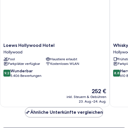
Loews
Whisky
Loews Hollywood Hotel
Whisky
Hollywood
Hotel
Hollywood
Hollyw
Hotel
Hollywo
Pool
Haustiere erlaubt
Frühst
Hollywood
Parkplätze verfügbar
Kostenloses WLAN
Parkpl
9.2
8.8
Wunderbar
Her
9,2
8,8
von
von
5.406 Bewertungen
610 
10,
10,
Wunderbar,
Hervorr
Der
252 €
5.406
610
Preis
Bewertungen
Bewert
inkl. Steuern & Gebühren
beträgt
23. Aug.–24. Aug.
252 €
Ähnliche Unterkünfte vergleichen