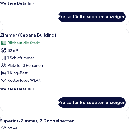
Weitere
Weitere Details
Details
für
Preise für Reisedaten anzeigen
Zimmer,
Balkon
(Cabana
Alle
Ein Hotelzimmer mit einem Bett, einem
4
Building)
Zimmer (Cabana Building)
Fotos
Blick auf die Stadt
für
32 m²
Zimmer
(Cabana
1 Schlafzimmer
Building)
Platz für 3 Personen
anzeigen
1 King-Bett
Kostenloses WLAN
Weitere
Weitere Details
Details
für
Preise für Reisedaten anzeigen
Zimmer
(Cabana
Building)
Alle
Ein Hotelzimmer mit einem großen Bet
5
Superior-Zimmer, 2 Doppelbetten
Fotos
27 m²