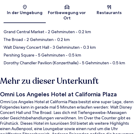
Karte
In der Umgebung
Fortbewegung vor
Restaurants
Ort
Grand Central Market
- 2 Gehminuten
- 0.2 km
The Broad
- 2 Gehminuten
- 0.2 km
Walt Disney Concert Hall
- 3 Gehminuten
- 0.3 km
Pershing Square
- 5 Gehminuten
- 0.5 km
Dorothy Chandler Pavilion (Konzerthalle)
- 5 Gehminuten
- 0.5 km
Mehr zu dieser Unterkunft
Omni Los Angeles Hotel at California Plaza
Omni Los Angeles Hotel at California Plaza besitzt eine super Lage, denn
Folgendes kann in gerade mal 5 Minuten erlaufen werden: Walt Disney
Concert Hall und The Broad. Lass dich mit Tiefengewebe-Massagen
oder Gesichtsbehandlungen verwöhnen. Im Over the Counter gibt es
Frühstück. Dieses Hotel im luxuriösen Stil bietet als weitere Highlights
einen Außenpool, eine Loungebar sowie einen rund um die Uhr
geöffneten Fitnessbereich. Anderen Reisenden gefallen die bequemen