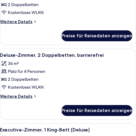
Zimmer,
2 Doppelbetten
2 Doppelbetten,
Kostenloses WLAN
barrierefrei
Weitere
Weitere Details
anzeigen
Details
für
Preise für Reisedaten anzeigen
Deluxe-
Zimmer,
2 Doppelbetten,
Alle
Ein Hotelzimmer mit Glastisch, schwarz
8
barrierefrei
Deluxe-Zimmer, 2 Doppelbetten, barrierefrei
Fotos
36 m²
für
Platz für 4 Personen
Deluxe-
Zimmer,
2 Doppelbetten
2 Doppelbetten,
Kostenloses WLAN
barrierefrei
Weitere
Weitere Details
anzeigen
Details
für
Preise für Reisedaten anzeigen
Deluxe-
Zimmer,
2 Doppelbetten,
Alle
Ein Hotelzimmer mit Glastisch, schwarz
10
barrierefrei
Executive-Zimmer, 1 King-Bett (Deluxe)
Fotos