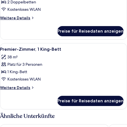
Doppelzimmer,
2 Doppelbetten
2 Doppelbetten
Kostenloses WLAN
anzeigen
Weitere
Weitere Details
Details
für
Preise für Reisedaten anzeigen
Deluxe-
Doppelzimmer,
2 Doppelbetten
Alle
Ein Hotelzimmer mit Glastisch, schwarz
18
Premier-Zimmer, 1 King-Bett
Fotos
38 m²
für
Platz für 3 Personen
Premier-
Zimmer,
1 King-Bett
1 King-
Kostenloses WLAN
Bett
Weitere
Weitere Details
anzeigen
Details
für
Preise für Reisedaten anzeigen
Premier-
Zimmer,
1 King-
Ähnliche Unterkünfte
Bett
The Westin Bonaventure Hotel and Suites, Los Angeles
DoubleTr