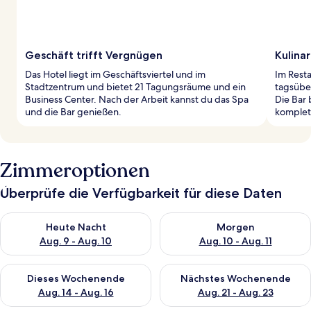
Geschäft trifft Vergnügen
Kulina
Das Hotel liegt im Geschäftsviertel und im
Im Rest
Stadtzentrum und bietet 21 Tagungsräume und ein
tagsübe
Business Center. Nach der Arbeit kannst du das Spa
Die Bar 
und die Bar genießen.
komplett
Zimmeroptionen
Überprüfe die Verfügbarkeit für diese Daten
Überprüfe die Verfügbarkeit für heute Nacht, Aug. 9 - Aug. 10
Überprüfe die Verfügbarkeit fü
Heute Nacht
Morgen
Aug. 9 - Aug. 10
Aug. 10 - Aug. 11
Überprüfe die Verfügbarkeit für dieses Wochenende, Aug. 14 -
Überprüfe die Verfügbarkeit f
Dieses Wochenende
Nächstes Wochenende
Aug. 14 - Aug. 16
Aug. 21 - Aug. 23