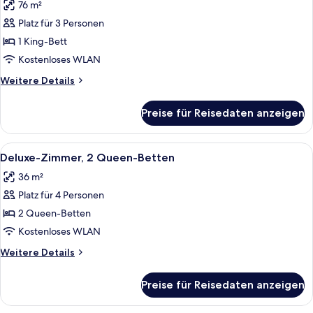
76 m²
für
Platz für 3 Personen
Executive-
Zimmer,
1 King-Bett
1 King-
Kostenloses WLAN
Bett
Weitere
Weitere Details
(Deluxe)
Details
anzeigen
für
Preise für Reisedaten anzeigen
Executive-
Zimmer,
1 King-
Alle
Ein Hotelzimmer mit Glastisch, schwarz
5
Bett
Deluxe-Zimmer, 2 Queen-Betten
Fotos
(Deluxe)
36 m²
für
Platz für 4 Personen
Deluxe-
Zimmer,
2 Queen-Betten
2 Queen-
Kostenloses WLAN
Betten
Weitere
Weitere Details
anzeigen
Details
für
Preise für Reisedaten anzeigen
Deluxe-
Zimmer,