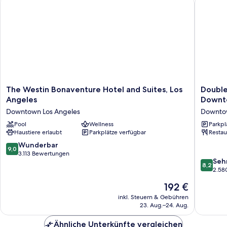
The
DoubleT
The Westin Bonaventure Hotel and Suites, Los
Double
Westin
by
Angeles
Downt
Bonaventure
Hilton
Downtown Los Angeles
Downtow
Hotel
Hotel
and
Pool
Wellness
Los
Parkpl
Haustiere erlaubt
Parkplätze verfügbar
Restau
Suites,
Angeles
Los
Downto
9.0
Wunderbar
9,0
Angeles
Downto
von
3.113 Bewertungen
8.2
Downtown
Los
Seh
10,
8,2
von
Los
Angeles
2.58
Wunderbar,
10,
Angeles
3.113
Der
192 €
Sehr
Bewertungen
Preis
gut,
inkl. Steuern & Gebühren
beträgt
23. Aug.–24. Aug.
2.580
192 €
Bewert
Ähnliche Unterkünfte vergleichen