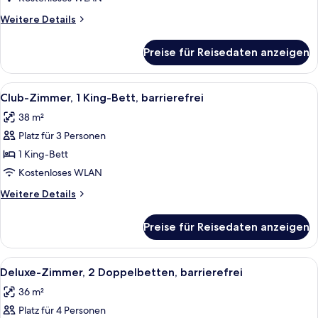
Betten
Weitere
Weitere Details
anzeigen
Details
für
Preise für Reisedaten anzeigen
Club-
Zimmer,
2 Queen-
Alle
Ein Hotelzimmer mit Glastisch, schwarz
11
Betten
Club-Zimmer, 1 King-Bett, barrierefrei
Fotos
38 m²
für
Platz für 3 Personen
Club-
Zimmer,
1 King-Bett
1 King-
Kostenloses WLAN
Bett,
Weitere
Weitere Details
barrierefrei
Details
anzeigen
für
Preise für Reisedaten anzeigen
Club-
Zimmer,
1 King-
Alle
Ein Hotelzimmer mit Glastisch, schwarz
6
Bett,
Deluxe-Zimmer, 2 Doppelbetten, barrierefrei
Fotos
barrierefrei
36 m²
für
Platz für 4 Personen
Deluxe-