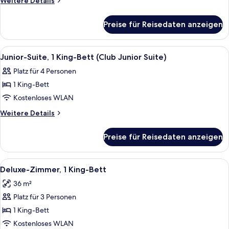
Weitere Details
Bett
Details
für
anzeigen
Preise für Reisedaten anzeigen
Junior-
Suite,
1 King-
Alle
Ein Hotelzimmer mit einem Bett, zwei
4
Bett
Junior-Suite, 1 King-Bett (Club Junior Suite)
Fotos
Platz für 4 Personen
für
1 King-Bett
Junior-
Suite,
Kostenloses WLAN
1 King-
Weitere
Weitere Details
Bett
Details
für
(Club
Preise für Reisedaten anzeigen
Junior-
Junior
Suite,
Suite)
1 King-
Alle
Ein Hotelzimmer mit Glastisch, schwarz
16
anzeigen
Bett
Deluxe-Zimmer, 1 King-Bett
Fotos
(Club
36 m²
Junior
für
Suite)
Platz für 3 Personen
Deluxe-
Zimmer,
1 King-Bett
1 King-
Kostenloses WLAN