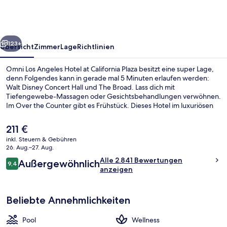
Hotel
at
California
rück
Weiter
Plaza
123+
Übersicht
Zimmer
Lage
Richtlinien
Omni Los Angeles Hotel at California Plaza besitzt eine super Lage,
denn Folgendes kann in gerade mal 5 Minuten erlaufen werden:
Walt Disney Concert Hall und The Broad. Lass dich mit
Tiefengewebe-Massagen oder Gesichtsbehandlungen verwöhnen.
Im Over the Counter gibt es Frühstück. Dieses Hotel im luxuriösen
Stil bietet als weitere Highlights einen Außenpool, eine Loungebar
sowie einen rund um die Uhr geöffneten Fitnessbereich. Anderen
Der
211 €
Reisenden gefallen die bequemen Betten und das hilfsbereite
aktuelle
inkl. Steuern & Gebühren
Personal sehr gut. Die Unterkunft ist nur einen kurzen Fußmarsch
Preis
26. Aug.–27. Aug.
von den öffentlichen Verkehrsmitteln entfernt: Zur U-Bahn läuft
Terrasse/Patio
beträgt
Bewertungen
man 5 Minuten (Grand Avenue Arts/Bunker Hill Station) bzw. 6
Alle 2.841 Bewertungen
Außergewöhnlich
211 €.
9,4
9,4 von 10.
Minuten (Station Civic Center/Grand Park).
anzeigen
Beliebte Annehmlichkeiten
Pool
Wellness