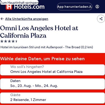
Zum Hauptinhalt springen
App herunterladen
Alle Unterkünfte anzeigen
Omni Los Angeles Hotel at
California Plaza
4.5-
Sterne-
Hotel im luxuriösen Stil und mit Außenpool - The Broad (0,2 km)
Unterkunft
Wähle deine Daten, um Preise zu sehen
Wo soll’s hingehen?
Daten
Gäste