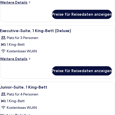
Weitere
Weitere Details
anzeigen
Details
für
Preise für Reisedaten anzeigen
Zimmer,
2 Queen-
Betten
Alle
Ein Hotelzimmer mit Bett, Schreibtisch
3
(Premier
Executive-Suite, 1 King-Bett (Deluxe)
Fotos
View)
Platz für 3 Personen
für
1 King-Bett
Executive-
Suite,
Kostenloses WLAN
1 King-
Weitere
Weitere Details
Bett
Details
für
(Deluxe)
Preise für Reisedaten anzeigen
Executive-
anzeigen
Suite,
1 King-
Alle
Ein Hotelzimmer mit einem Bett, zwei
2
Bett
Junior-Suite, 1 King-Bett
Fotos
(Deluxe)
Platz für 4 Personen
für
1 King-Bett
Junior-
Suite,
Kostenloses WLAN
1 King-
Weitere