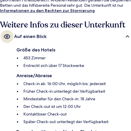
Betten und das hilfsbereite Personal sehr gut. Die Unterkunft ist nur
einen kurzen Fußmarsch von den öffentlichen Verkehrsmitteln entfernt:
Informationen zu den Rechten zur Stornierung
Zur U-Bahn läuft man 5 Minuten (Grand Avenue Arts/Bunker Hill
Station) bzw. 6 Minuten (Station Civic Center/Grand Park).
Weitere Infos zu dieser Unterkunft
Auf einen Blick
Größe des Hotels
453 Zimmer
Erstreckt sich über 17 Stockwerke
Anreise/Abreise
Check-in ab: 16:00 Uhr, möglich bis: jederzeit
Früher Check-in unterliegt der Verfügbarkeit
Mindestalter für den Check-in: 18 Jahre
Der Check-out ist um 12:00 Uhr
Kontaktloser Check-out
Später Check-out unterliegt der Verfügbarkeit