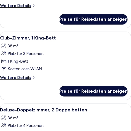
Bett
Weitere
Weitere Details
anzeigen
Details
für
Preise für Reisedaten anzeigen
Deluxe-
Zimmer,
1 King-
Alle
Ein Hotelzimmer mit Glastisch, schwarz
8
Bett
Club-Zimmer, 1 King-Bett
Fotos
38 m²
für
Platz für 3 Personen
Club-
Zimmer,
1 King-Bett
1 King-
Kostenloses WLAN
Bett
Weitere
Weitere Details
anzeigen
Details
für
Preise für Reisedaten anzeigen
Club-
Zimmer,
1 King-
Alle
Ein Hotelzimmer mit Glastisch, schwarz
5
Bett
Deluxe-Doppelzimmer, 2 Doppelbetten
Fotos
36 m²
für
Platz für 4 Personen
Deluxe-