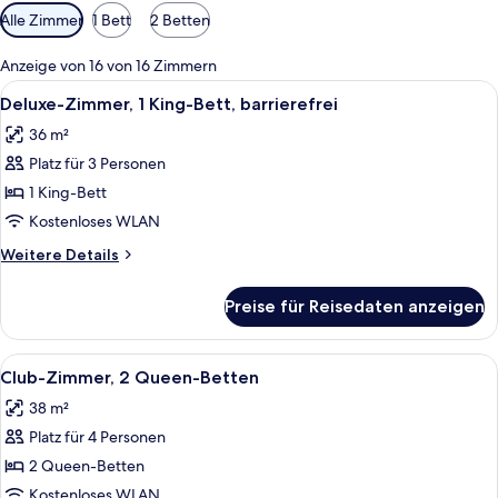
Verfügbare
Alle Zimmer
1 Bett
2 Betten
Filter
für
Anzeige von 16 von 16 Zimmern
Zimmer
Alle
Ein Hotelzimmer mit Glastisch, schwarz
11
Deluxe-Zimmer, 1 King-Bett, barrierefrei
Fotos
36 m²
für
Platz für 3 Personen
Deluxe-
Zimmer,
1 King-Bett
1 King-
Kostenloses WLAN
Bett,
Weitere
Weitere Details
barrierefrei
Details
anzeigen
für
Preise für Reisedaten anzeigen
Deluxe-
Zimmer,
1 King-
Alle
Ein Hotelzimmer mit Glastisch, schwarz
9
Bett,
Club-Zimmer, 2 Queen-Betten
Fotos
barrierefrei
38 m²
für
Platz für 4 Personen
Club-
Zimmer,
2 Queen-Betten
2 Queen-
Kostenloses WLAN