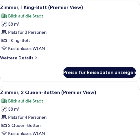
2 Queen-
Alle
Ein Hotelzimmer mit Glastisch, schwarz
17
Betten
Zimmer, 1 King-Bett (Premier View)
Fotos
Blick auf die Stadt
für
38 m²
Zimmer,
1 King-
Platz für 3 Personen
Bett
1 King-Bett
(Premier
Kostenloses WLAN
View)
Weitere
Weitere Details
anzeigen
Details
für
Preise für Reisedaten anzeigen
Zimmer,
1 King-
Bett
Alle
Ein Hotelzimmer mit Glastisch, schwarz
8
(Premier
Zimmer, 2 Queen-Betten (Premier View)
Fotos
View)
Blick auf die Stadt
für
38 m²
Zimmer,
2 Queen-
Platz für 4 Personen
Betten
2 Queen-Betten
(Premier
Kostenloses WLAN
View)