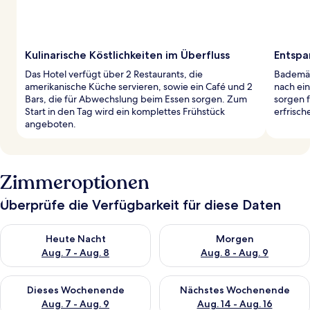
Kulinarische Köstlichkeiten im Überfluss
Entsp
Das Hotel verfügt über 2 Restaurants, die
Bademän
amerikanische Küche servieren, sowie ein Café und 2
nach ei
Bars, die für Abwechslung beim Essen sorgen. Zum
sorgen f
Start in den Tag wird ein komplettes Frühstück
erfrisc
angeboten.
Zimmeroptionen
Überprüfe die Verfügbarkeit für diese Daten
Überprüfe die Verfügbarkeit für heute Nacht, Aug. 7 - Aug. 8.
Überprüfe die Verfügbarkeit f
Heute Nacht
Morgen
Aug. 7 - Aug. 8
Aug. 8 - Aug. 9
Überprüfe die Verfügbarkeit für dieses Wochenende, Aug. 7 - 
Überprüfe die Verfügbarkeit f
Dieses Wochenende
Nächstes Wochenende
Aug. 7 - Aug. 9
Aug. 14 - Aug. 16