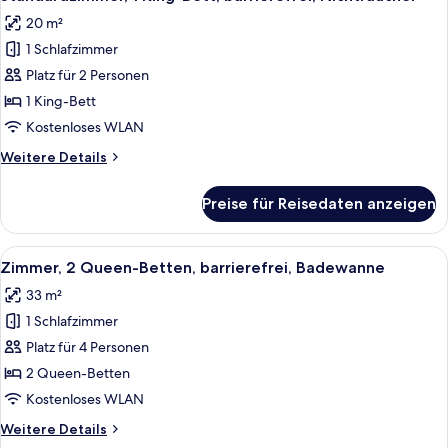
Fotos
Badewanne
20 m²
für
1 Schlafzimmer
Standardzimmer,
1 King-
Platz für 2 Personen
Bett,
1 King-Bett
barrierefrei,
Kostenloses WLAN
Nichtraucher
Weitere
Weitere Details
anzeigen
Details
für
Preise für Reisedaten anzeigen
Standardzimmer,
1 King-
Bett,
Alle
Ein Hotelzimmer mit zwei Betten, ein
8
barrierefrei,
Zimmer, 2 Queen-Betten, barrierefrei, Badewanne
Fotos
Nichtraucher
33 m²
für
1 Schlafzimmer
Zimmer,
2 Queen-
Platz für 4 Personen
Betten,
2 Queen-Betten
barrierefrei,
Kostenloses WLAN
Badewanne
Weitere
Weitere Details
anzeigen
Details