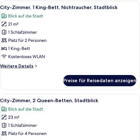
Betten,
Alle
Ein Hotelzimmer mit großem Fenster u
13
Nichtraucher,
City-Zimmer, 1 King-Bett, Nichtraucher, Stadtblick
Fotos
Hügelblick
Blick auf die Stadt
für
21 m²
City-
Zimmer,
1 Schlafzimmer
1 King-
Platz für 2 Personen
Bett,
1 King-Bett
Nichtraucher,
Kostenloses WLAN
Stadtblick
Weitere
Weitere Details
anzeigen
Details
für
Preise für Reisedaten anzeigen
City-
Zimmer,
1 King-
Alle
Ein Hotelzimmer mit zwei Betten, eine
7
Bett,
City-Zimmer, 2 Queen-Betten, Stadtblick
Fotos
Nichtraucher,
Blick auf die Stadt
Stadtblick
für
23 m²
City-
Zimmer,
1 Schlafzimmer
2 Queen-
Platz für 4 Personen