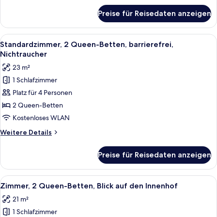
für
Preise für Reisedaten anzeigen
Zimmer,
2 Queen-
Betten,
Alle
Ein Hotelzimmer mit zwei Betten, ein
7
barrierefrei,
Standardzimmer, 2 Queen-Betten, barrierefrei,
Fotos
Badewanne
Nichtraucher
für
23 m²
Standardzimmer,
1 Schlafzimmer
2 Queen-
Platz für 4 Personen
Betten,
barrierefrei,
2 Queen-Betten
Nichtraucher
Kostenloses WLAN
anzeigen
Weitere
Weitere Details
Details
für
Preise für Reisedaten anzeigen
Standardzimmer,
2 Queen-
Betten,
Alle
Ein modernes Hotelzimmer mit einer 
9
barrierefrei,
Zimmer, 2 Queen-Betten, Blick auf den Innenhof
Fotos
Nichtraucher
21 m²
für
1 Schlafzimmer
Zimmer,