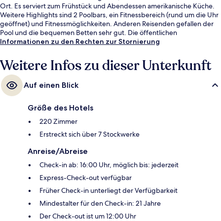
Ort. Es serviert zum Frühstück und Abendessen amerikanische Küche.
Weitere Highlights sind 2 Poolbars, ein Fitnessbereich (rund um die Uhr
geöffnet) und Fitnessmöglichkeiten. Anderen Reisenden gefallen der
Pool und die bequemen Betten sehr gut. Die öffentlichen
Verkehrsmittel sind ganz in der Nähe: Zur U-Bahn (Station Hollywood -
Informationen zu den Rechten zur Stornierung
Vine) sind es nur 11 Gehminuten.
Weitere Infos zu dieser Unterkunft
Auf einen Blick
Größe des Hotels
220 Zimmer
Erstreckt sich über 7 Stockwerke
Anreise/Abreise
Check-in ab: 16:00 Uhr, möglich bis: jederzeit
Express-Check-out verfügbar
Früher Check-in unterliegt der Verfügbarkeit
Mindestalter für den Check-in: 21 Jahre
Der Check-out ist um 12:00 Uhr