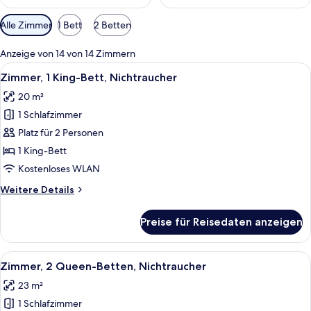
Verfügbare
Alle Zimmer
1 Bett
2 Betten
Filter
für
Anzeige von 14 von 14 Zimmern
Zimmer
Alle
Ein ordentlich bezogenes Bett mit we
9
Zimmer, 1 King-Bett, Nichtraucher
Fotos
20 m²
für
1 Schlafzimmer
Zimmer,
1 King-
Platz für 2 Personen
Bett,
1 King-Bett
Nichtraucher
Kostenloses WLAN
anzeigen
Weitere
Weitere Details
Details
für
Preise für Reisedaten anzeigen
Zimmer,
1 King-
Bett,
Alle
Ein Hotelzimmer mit zwei Betten, ein
8
Nichtraucher
Zimmer, 2 Queen-Betten, Nichtraucher
Fotos
23 m²
für
1 Schlafzimmer
Zimmer,