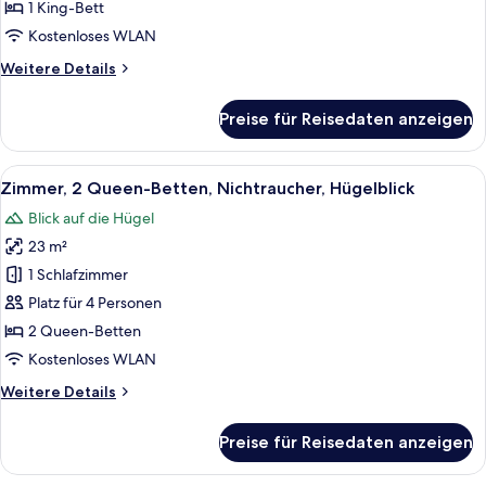
Hügelblick
1 King-Bett
anzeigen
Kostenloses WLAN
Weitere
Weitere Details
Details
für
Preise für Reisedaten anzeigen
Zimmer,
1 King-
Bett,
Alle
Ein Hotelzimmer mit zwei Betten, ein
9
Hügelblick
Zimmer, 2 Queen-Betten, Nichtraucher, Hügelblick
Fotos
Blick auf die Hügel
für
23 m²
Zimmer,
2 Queen-
1 Schlafzimmer
Betten,
Platz für 4 Personen
Nichtraucher,
2 Queen-Betten
Hügelblick
Kostenloses WLAN
anzeigen
Weitere
Weitere Details
Details
für
Preise für Reisedaten anzeigen
Zimmer,
2 Queen-