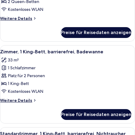
Betten,
2 Queen-Betten
Stadtblick
Kostenloses WLAN
anzeigen
Weitere
Weitere Details
Details
für
Preise für Reisedaten anzeigen
City-
Zimmer,
2 Queen-
Alle
Ein ordentlich bezogenes Bett mit we
8
Betten,
Zimmer, 1 King-Bett, barrierefrei, Badewanne
Fotos
Stadtblick
33 m²
für
1 Schlafzimmer
Zimmer,
1 King-
Platz für 2 Personen
Bett,
1 King-Bett
barrierefrei,
Kostenloses WLAN
Badewanne
Weitere
Weitere Details
anzeigen
Details
für
Preise für Reisedaten anzeigen
Zimmer,
1 King-
Bett,
Alle
Ein ordentlich bezogenes Bett mit we
8
barrierefrei,
Standardzimmer, 1 King-Bett, barrierefrei, Nichtraucher