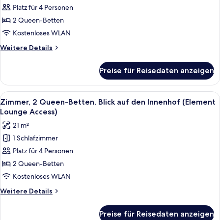
2 Queen-
Platz für 4 Personen
Betten,
2 Queen-Betten
Blick
Kostenloses WLAN
auf
Weitere
Weitere Details
den
Details
Innenhof
für
Preise für Reisedaten anzeigen
Zimmer,
anzeigen
2 Queen-
Betten,
Alle
Ein modernes Schlafzimmer mit großem
23
Blick
Zimmer, 2 Queen-Betten, Blick auf den Innenhof (Element
Fotos
auf
Lounge Access)
den
für
21 m²
Innenhof
Zimmer,
1 Schlafzimmer
2 Queen-
Platz für 4 Personen
Betten,
Blick
2 Queen-Betten
auf
Kostenloses WLAN
den
Weitere
Weitere Details
Innenhof
Details
(Element
für
Preise für Reisedaten anzeigen
Zimmer,