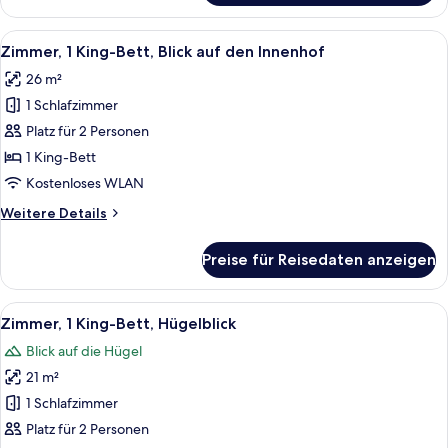
(Courtyard
1 King-
King)
Bett,
Alle
Ein zeitgemäßer Essbereich im Freie
anzeigen
24
Nichtraucher,
Zimmer, 1 King-Bett, Blick auf den Innenhof
Fotos
Blick
26 m²
auf
für
den
1 Schlafzimmer
Zimmer,
Innenhof
1 King-
Platz für 2 Personen
(Courtyard
Bett,
King)
1 King-Bett
Blick
Kostenloses WLAN
auf
Weitere
Weitere Details
den
Details
Innenhof
für
Preise für Reisedaten anzeigen
Zimmer,
anzeigen
1 King-
Bett,
Alle
Ein Hotelzimmer mit einem großen Bett
9
Blick
Zimmer, 1 King-Bett, Hügelblick
Fotos
auf
Blick auf die Hügel
den
für
Innenhof
21 m²
Zimmer,
1 King-
1 Schlafzimmer
Bett,
Platz für 2 Personen