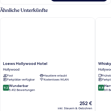
Lounge
2 Queen-
Access)
Betten,
Ähnliche Unterkünfte
anzeigen
Blick
auf
Loews Hollywood Hotel
Whisky H
den
Innenhof
(Element
Lounge
Access)
Loews
Whisky
Loews Hollywood Hotel
Whisky
Hollywood
Hotel
Hollywood
Hollyw
Hotel
Hollywo
Pool
Haustiere erlaubt
Frühst
Hollywood
Parkplätze verfügbar
Kostenloses WLAN
Parkpl
9.2
8.8
Wunderbar
Her
9,2
8,8
von
von
5.412 Bewertungen
611 
10,
10,
Wunderbar,
Hervorr
Der
252 €
5.412
611
Preis
Bewertungen
Bewert
inkl. Steuern & Gebühren