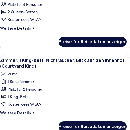
2 Queen-
Platz für 4 Personen
Betten,
2 Queen-Betten
Nichtraucher
Kostenloses WLAN
anzeigen
Weitere
Weitere Details
Details
für
Preise für Reisedaten anzeigen
Zimmer,
2 Queen-
Betten,
Alle
Ein modernes Hotelzimmer mit einer 
11
Nichtraucher
Zimmer, 1 King-Bett, Nichtraucher, Blick auf den Innenhof
Fotos
(Courtyard King)
für
21 m²
Zimmer,
1 Schlafzimmer
1 King-
Platz für 2 Personen
Bett,
Nichtraucher,
1 King-Bett
Blick
Kostenloses WLAN
auf
Weitere
Weitere Details
den
Details
Innenhof
für
Preise für Reisedaten anzeigen
Zimmer,