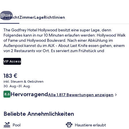
rück
Weiter
128+
Übersicht
Zimmer
Lage
Richtlinien
The Godfrey Hotel Hollywood besitzt eine super Lage, denn
Folgendes kann in nur 10 Minuten erlaufen werden: Hollywood Walk
of Fame und Hollywood Boulevard. Nach einer Abkühlung im
Außenpool kannst du im ALK - About Last Knife essen gehen, einem
von 2 Restaurants vor Ort. Es serviert zum Frühstück und
Abendessen amerikanische Küche. Weitere Highlights sind 2
Poolbars, ein Fitnessbereich (rund um die Uhr geöffnet) und
VIP Access
Fitnessmöglichkeiten. Anderen Reisenden gefallen der Pool und die
bequemen Betten sehr gut. Die öffentlichen Verkehrsmittel sind
Der
183 €
ganz in der Nähe: Zur U-Bahn (Station Hollywood - Vine) sind es nur
City-Zimmer, 1 King-Bett, Nichtraucher
aktuelle
11 Gehminuten.
inkl. Steuern & Gebühren
Preis
30. Aug.–31. Aug.
beträgt
Bewertungen
Hervorragend
8,6
Alle 1.817 Bewertungen anzeigen
183 €.
8,6 von 10.
Beliebte Annehmlichkeiten
Pool
Haustiere erlaubt