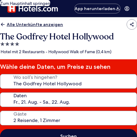
Zum Hauptinhalt springen
App herunterladen
Alle Unterkünfte anzeigen
The Godfrey Hotel Hollywood
4.0-
Sterne-
Hotel mit 2 Restaurants - Hollywood Walk of Fame (0,4 km)
Unterkunft
Wähle deine Daten, um Preise zu sehen
Wo soll’s hingehen?
Daten
Gäste
Suchen