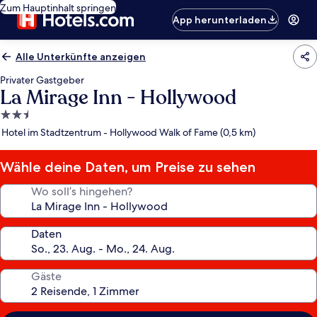
Zum Hauptinhalt springen
App herunterladen
Alle Unterkünfte anzeigen
Privater Gastgeber
La Mirage Inn - Hollywood
2.5-
Sterne-
Hotel im Stadtzentrum - Hollywood Walk of Fame (0,5 km)
Unterkunft
Wähle deine Daten, um Preise zu sehen
Wo soll’s hingehen?
Daten
Gäste