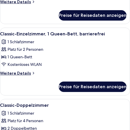
Weitere
Weitere Details
Details
für
Preise für Reisedaten anzeigen
Classic-
Doppelzimmer
Alle
Ein Hotelzimmer mit Bett, Nachttische
4
Classic-Einzelzimmer, 1 Queen-Bett, barrierefrei
Fotos
1 Schlafzimmer
für
Platz für 2 Personen
Classic-
Einzelzimmer,
1 Queen-Bett
1
Kostenloses WLAN
Queen-
Weitere
Weitere Details
Bett,
Details
barrierefrei
für
Preise für Reisedaten anzeigen
Classic-
anzeigen
Einzelzimmer,
1
Alle
Ein Hotelzimmer mit zwei Betten, ein
4
Queen-
Classic-Doppelzimmer
Fotos
Bett,
1 Schlafzimmer
barrierefrei
für
Platz für 4 Personen
Classic-
Doppelzimmer
2 Doppelbetten