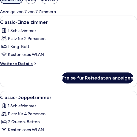
Filter
für
Anzeige von 7 von 7 Zimmern
Zimmer
Alle
Ein Schlafzimmer mit Bett, einer Leite
7
Classic-Einzelzimmer
Fotos
1 Schlafzimmer
für
Platz für 2 Personen
Classic-
Einzelzimmer
1 King-Bett
anzeigen
Kostenloses WLAN
Weitere
Weitere Details
Details
für
Preise für Reisedaten anzeigen
Classic-
Einzelzimmer
Alle
Ein Hotelzimmer mit Küchenzeile, zwe
5
Classic-Doppelzimmer
Fotos
1 Schlafzimmer
für
Platz für 4 Personen
Classic-
Doppelzimmer
2 Queen-Betten
anzeigen
Kostenloses WLAN