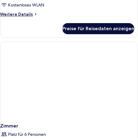
Kostenloses WLAN
Weitere
Weitere Details
Details
für
Preise für Reisedaten anzeigen
Zimmer
Zimmer
Platz für 6 Personen