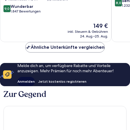
8.0
Seh
8,0
Studios
von
1.23
9.0
Wunderbar
9,0
Hollywood
10,
von
1.847 Bewertungen
Sehr
10,
gut,
Wunderbar,
Der
149 €
1.232
1.847
Preis
Bewert
inkl. Steuern & Gebühren
Bewertungen
beträgt
24. Aug.–25. Aug.
149 €
Ähnliche Unterkünfte vergleichen
Melde dich an, um verfügbare Rabatte und Vorteile
anzuzeigen. Mehr Prämien für noch mehr Abenteuer!
Anmelden
Jetzt kostenlos registrieren
Zur Gegend