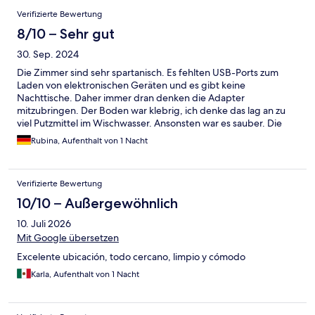
uns dort jetzt nicht unwohl gefühlt, aber wir würden es dennoch
Verifizierte Bewertung
nicht mehr nehmen.
8/10 – Sehr gut
30. Sep. 2024
Die Zimmer sind sehr spartanisch. Es fehlten USB-Ports zum
Laden von elektronischen Geräten und es gibt keine
Nachttische. Daher immer dran denken die Adapter
mitzubringen. Der Boden war klebrig, ich denke das lag an zu
viel Putzmittel im Wischwasser. Ansonsten war es sauber. Die
Location des Hotels ist aber super, man sieht das Hollywood
Rubina, Aufenthalt von 1 Nacht
Sign schon vom Hotel aus. Das Griffith Observatorium ist mit
dem Auto Recht schnell zu erreichen In 15 Minuten ist man zu
Fuß am Walk of Fame. Preis-Leistung stimmt hier daher auf
Verifizierte Bewertung
Grund der Lage.
10/10 – Außergewöhnlich
10. Juli 2026
Mit Google übersetzen
Excelente ubicación, todo cercano, limpio y cómodo
Karla, Aufenthalt von 1 Nacht