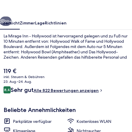
Hollywood
rück
Weiter
30+
Übersicht
Zimmer
Lage
Richtlinien
La Mirage Inn - Hollywood ist hervorragend gelegen und zu Fuß nur
10 Minuten entfernt von: Hollywood Walk of Fame und Hollywood
Boulevard. Außerdem ist Folgendes mit dem Auto nur 5 Minuten
entfernt: Hollywood Bowl (Amphiteather) und Das Hollywood-
Zeichen. Anderen Reisenden gefallen das hilfsbereite Personal und
die Lage sehr gut. Die öffentlichen Verkehrsmittel sind ganz in der
Nähe: Zur U-Bahn (Station Hollywood - Vine) sind es nur 10
Der
119 €
Gehminuten.
aktuelle
inkl. Steuern & Gebühren
Preis
23. Aug.–24. Aug.
Sitzecke in der Lobby
beträgt
Bewertungen
Sehr gut
8,4
Alle 822 Bewertungen anzeigen
119 €.
8,4 von 10.
Beliebte Annehmlichkeiten
Parkplätze verfügbar
Kostenloses WLAN
Klimaanlage
Nichtraucher