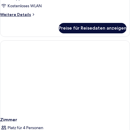
anzeigen
Kostenloses WLAN
Weitere
Weitere Details
Details
für
Preise für Reisedaten anzeigen
Classic-
Doppelzimmer
Zimmer
Platz für 4 Personen