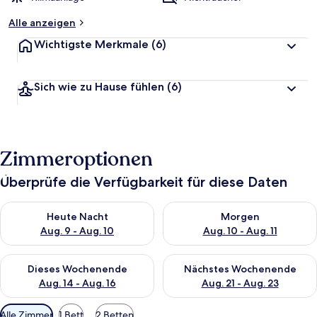
Alle anzeigen
Wichtigste Merkmale
(6)
Sich wie zu Hause fühlen
(6)
Zimmeroptionen
Überprüfe die Verfügbarkeit für diese Daten
Überprüfe die Verfügbarkeit für heute Nacht, Aug. 9 - Aug. 10
Überprüfe die Verfügbarkeit fü
Heute Nacht
Morgen
Aug. 9 - Aug. 10
Aug. 10 - Aug. 11
Überprüfe die Verfügbarkeit für dieses Wochenende, Aug. 14 -
Überprüfe die Verfügbarkeit f
Dieses Wochenende
Nächstes Wochenende
Aug. 14 - Aug. 16
Aug. 21 - Aug. 23
Verfügbare
Alle Zimmer
1 Bett
2 Betten