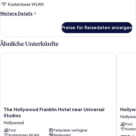
Kostenloses WLAN
Weitere
Weitere Details
Details
für
Preise für Reisedaten anzeigen
Zimmer
Ähnliche Unterkünfte
The Hollywood Franklin Hotel near Universal Studios
Hollywoo
The
Hollywo
The Hollywood Franklin Hotel near Universal
Hollyw
Hollywood
City
Studios
Hollyw
Franklin
Inn
Hollywood
Pool
Hotel
Hollywo
Koste
near
Pool
Parkplätze verfügbar
Kostenloses WLAN
Restaurant
Universal