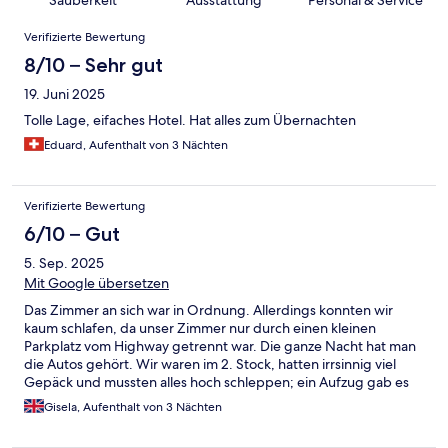
Sauberkeit
Ausstattung
Personal & Service
Bewertungen
Verifizierte Bewertung
8/10 – Sehr gut
19. Juni 2025
Tolle Lage, eifaches Hotel. Hat alles zum Übernachten
Eduard, Aufenthalt von 3 Nächten
Verifizierte Bewertung
6/10 – Gut
5. Sep. 2025
Mit Google übersetzen
Das Zimmer an sich war in Ordnung. Allerdings konnten wir
kaum schlafen, da unser Zimmer nur durch einen kleinen
Parkplatz vom Highway getrennt war. Die ganze Nacht hat man
die Autos gehört. Wir waren im 2. Stock, hatten irrsinnig viel
Gepäck und mussten alles hoch schleppen; ein Aufzug gab es
nicht. Zum Walk of Fame konnte man laufen, aber die
Gisela, Aufenthalt von 3 Nächten
Unterführung / Seitenstrafe war jetzt nicht so angenehm zu
laufen, da man an einigen Obdachlosen vorbei kam. Wir haben