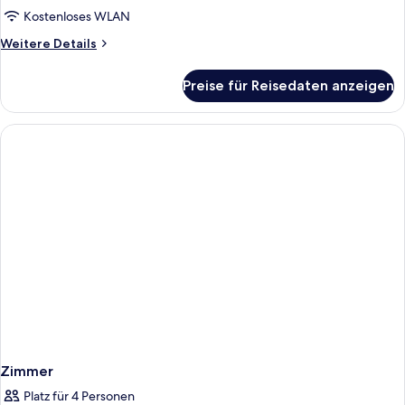
Kostenloses WLAN
Weitere
Weitere Details
Details
für
Preise für Reisedaten anzeigen
Zimmer
Zimmer
Platz für 4 Personen