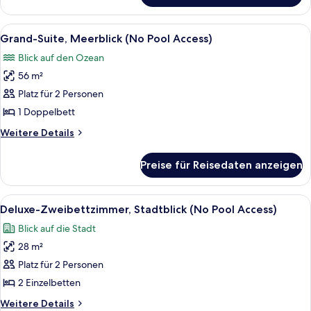
anzeigen
Suite,
Meerblick
Alle
Ein modernes Hotelzimmer mit einem B
7
(No
Grand-Suite, Meerblick (No Pool Access)
Fotos
Pool
Blick auf den Ozean
Access)
für
56 m²
Grand-
Suite,
Platz für 2 Personen
Meerblick
1 Doppelbett
(No
Weitere
Weitere Details
Pool
Details
Access)
für
Preise für Reisedaten anzeigen
Grand-
anzeigen
Suite,
Meerblick
Alle
Ein Hotelzimmer mit zwei Betten, eine
6
(No
Deluxe-Zweibettzimmer, Stadtblick (No Pool Access)
Fotos
Pool
Blick auf die Stadt
Access)
für
28 m²
Deluxe-
Zweibettzimmer,
Platz für 2 Personen
Stadtblick
2 Einzelbetten
(No
Weitere
Weitere Details