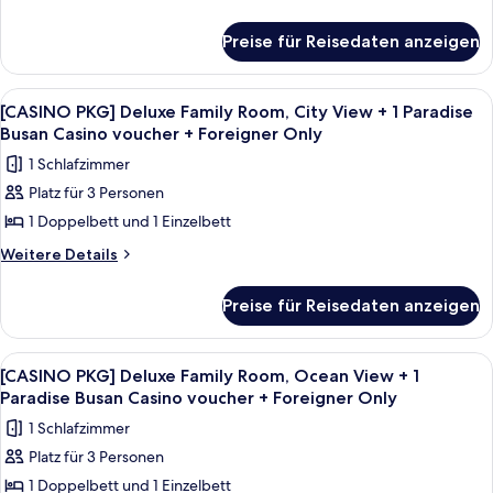
DRINKS
Details
Double
für
Room,
Preise für Reisedaten anzeigen
[STAY
Ocean
X
View
SUBWAY]
Alle
Ein Spielerraum mit einem großen Roul
6
Deluxe
+
[CASINO PKG] Deluxe Family Room, City View + 1 Paradise
Fotos
Double
Busan Casino voucher + Foreigner Only
CHIPS
Room,
für
&
1 Schlafzimmer
Ocean
[CASINO
DRINKS
View
Platz für 3 Personen
PKG]
+
anzeigen
1 Doppelbett und 1 Einzelbett
Deluxe
CHIPS
&
Family
Weitere
Weitere Details
DRINKS
Details
Room,
für
City
Preise für Reisedaten anzeigen
[CASINO
View
PKG]
+
Deluxe
Alle
Ein Spielerraum mit einem großen Roul
6
Family
1
[CASINO PKG] Deluxe Family Room, Ocean View + 1
Fotos
Room,
Paradise Busan Casino voucher + Foreigner Only
Paradise
City
für
Busan
1 Schlafzimmer
View
[CASINO
Casino
+
Platz für 3 Personen
PKG]
1
voucher
1 Doppelbett und 1 Einzelbett
Deluxe
Paradise