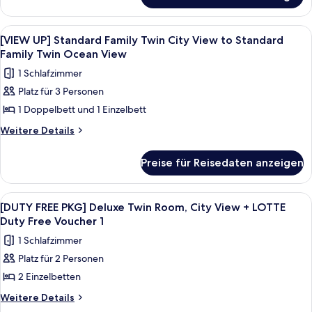
to
UP]
Standard
Standard
Alle
Ein modernes Wohnzimmer mit einer Cou
8
Twin
Twin
[VIEW UP] Standard Family Twin City View to Standard
Fotos
City
Family Twin Ocean View
Ocean
View
für
View
1 Schlafzimmer
to
[VIEW
anzeigen
Standard
Platz für 3 Personen
UP]
Twin
1 Doppelbett und 1 Einzelbett
Standard
Ocean
View
Family
Weitere
Weitere Details
Details
Twin
für
City
Preise für Reisedaten anzeigen
[VIEW
View
UP]
to
Standard
Alle
Ein hohes, modernes Gebäude mit Glas
5
Family
Standard
[DUTY FREE PKG] Deluxe Twin Room, City View + LOTTE
Fotos
Twin
Duty Free Voucher 1
Family
City
für
Twin
1 Schlafzimmer
View
[DUTY
Ocean
to
Platz für 2 Personen
FREE
Standard
View
2 Einzelbetten
PKG]
Family
anzeigen
Twin
Deluxe
Weitere
Weitere Details
Ocean
Details
Twin