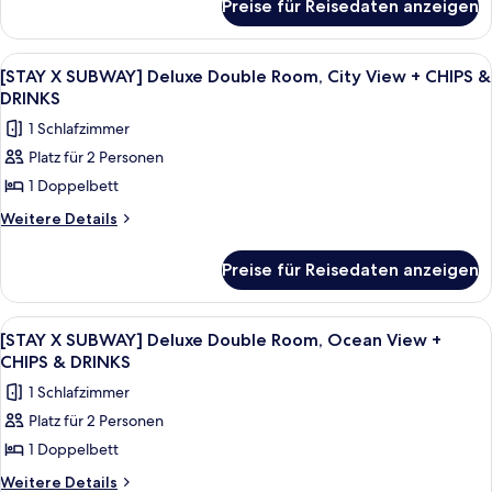
Room,
Preise für Reisedaten anzeigen
[STAY
City
X
View
SUBWAY]
Alle
Ein moderner Glasturm mit dem Schrif
7
Deluxe
+
[STAY X SUBWAY] Deluxe Double Room, City View + CHIPS &
Fotos
Twin
DRINKS
CHIPS
Room,
für
&
1 Schlafzimmer
City
[STAY
DRINKS
View
Platz für 2 Personen
X
+
anzeigen
1 Doppelbett
SUBWAY]
CHIPS
&
Deluxe
Weitere
Weitere Details
DRINKS
Details
Double
für
Room,
Preise für Reisedaten anzeigen
[STAY
City
X
View
SUBWAY]
Alle
Ein modernes Wohnzimmer mit einer Cou
10
Deluxe
+
[STAY X SUBWAY] Deluxe Double Room, Ocean View +
Fotos
Double
CHIPS & DRINKS
CHIPS
Room,
für
&
1 Schlafzimmer
City
[STAY
DRINKS
View
Platz für 2 Personen
X
+
anzeigen
1 Doppelbett
SUBWAY]
CHIPS
&
Deluxe
Weitere
Weitere Details