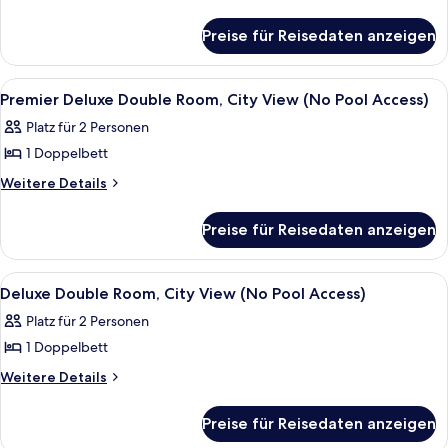
Pool
Details
Access)
für
Preise für Reisedaten anzeigen
Deluxe-
anzeigen
Zweibettzimmer,
Stadtblick
Alle
Hochwertige Bettwaren, Zimmersafe, 
5
(No
Premier Deluxe Double Room, City View (No Pool Access)
Fotos
Pool
Platz für 2 Personen
Access)
für
1 Doppelbett
Premier
Deluxe
Weitere
Weitere Details
Details
Double
für
Room,
Preise für Reisedaten anzeigen
Premier
City
Deluxe
View
Double
Alle
Hochwertige Bettwaren, Zimmersafe, 
5
Room,
(No
Deluxe Double Room, City View (No Pool Access)
Fotos
City
Pool
Platz für 2 Personen
View
für
Access)
(No
1 Doppelbett
Deluxe
anzeigen
Pool
Double
Weitere
Weitere Details
Access)
Details
Room,
für
City
Preise für Reisedaten anzeigen
Deluxe
View
Double