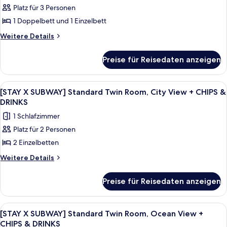
DRINKS
View
Platz für 3 Personen
X
+
anzeigen
1 Doppelbett und 1 Einzelbett
SUBWAY]
CHIPS
&
Standard
Weitere
Weitere Details
DRINKS
Details
Family
für
Room,
Preise für Reisedaten anzeigen
[STAY
Ocean
X
View
SUBWAY]
Alle
Ein Hotelzimmer mit zwei Betten, ein
6
Standard
+
[STAY X SUBWAY] Standard Twin Room, City View + CHIPS &
Fotos
Family
DRINKS
CHIPS
Room,
für
&
1 Schlafzimmer
Ocean
[STAY
DRINKS
View
Platz für 2 Personen
X
+
anzeigen
2 Einzelbetten
SUBWAY]
CHIPS
&
Standard
Weitere
Weitere Details
DRINKS
Details
Twin
für
Room,
Preise für Reisedaten anzeigen
[STAY
City
X
View
SUBWAY]
Alle
Ein modernes Wohnzimmer mit einer Cou
7
Standard
+
[STAY X SUBWAY] Standard Twin Room, Ocean View +
Fotos
Twin
CHIPS & DRINKS
CHIPS