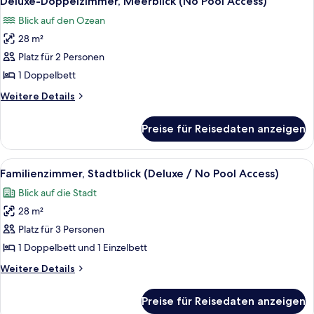
Deluxe-Doppelzimmer, Meerblick (No Pool Access)
Fotos
Pool
Blick auf den Ozean
Access)
für
28 m²
Deluxe-
Doppelzimmer,
Platz für 2 Personen
Meerblick
1 Doppelbett
(No
Weitere
Weitere Details
Pool
Details
Access)
für
Preise für Reisedaten anzeigen
Deluxe-
anzeigen
Doppelzimmer,
Meerblick
Alle
Ein Hotelzimmer mit zwei Betten, ein
9
(No
Familienzimmer, Stadtblick (Deluxe / No Pool Access)
Fotos
Pool
Blick auf die Stadt
Access)
für
28 m²
Familienzimmer,
Stadtblick
Platz für 3 Personen
(Deluxe
1 Doppelbett und 1 Einzelbett
/
Weitere
Weitere Details
No
Details
Pool
für
Preise für Reisedaten anzeigen
Familienzimmer,
Access)