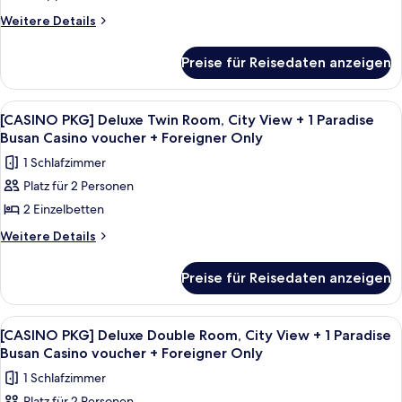
+
Busan
Family
Weitere
Weitere Details
Foreigner
Casino
Details
Room,
voucher
Only
für
Ocean
Preise für Reisedaten anzeigen
+
[CASINO
anzeigen
View
Foreigner
PKG]
Only
+
Deluxe
Alle
Ein Spielerraum mit einem großen Roul
7
Family
1
[CASINO PKG] Deluxe Twin Room, City View + 1 Paradise
Fotos
Room,
Busan Casino voucher + Foreigner Only
Paradise
Ocean
für
Busan
1 Schlafzimmer
View
[CASINO
Casino
+
Platz für 2 Personen
PKG]
1
voucher
2 Einzelbetten
Deluxe
Paradise
+
Busan
Twin
Weitere
Weitere Details
Foreigner
Casino
Details
Room,
voucher
Only
für
City
Preise für Reisedaten anzeigen
+
[CASINO
anzeigen
View
Foreigner
PKG]
Only
+
Deluxe
Alle
Ein Spielerraum mit einem großen Roul
8
Twin
1
[CASINO PKG] Deluxe Double Room, City View + 1 Paradise
Fotos
Room,
Busan Casino voucher + Foreigner Only
Paradise
City
für
Busan
1 Schlafzimmer
View
[CASINO
Casino
+
Platz für 2 Personen