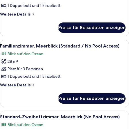
(Standard
1 Doppelbett und 1 Einzelbett
/
Weitere
Weitere Details
No
Details
Pool
für
Preise für Reisedaten anzeigen
Familienzimmer,
Access)
Stadtblick
anzeigen
(Standard
Alle
Ein modernes Wohnzimmer mit einer Cou
7
/
Familienzimmer, Meerblick (Standard / No Pool Access)
Fotos
No
Blick auf den Ozean
Pool
für
Access)
28 m²
Familienzimmer,
Meerblick
Platz für 3 Personen
(Standard
1 Doppelbett und 1 Einzelbett
/
Weitere
Weitere Details
No
Details
Pool
für
Preise für Reisedaten anzeigen
Familienzimmer,
Access)
Meerblick
anzeigen
(Standard
Alle
Ein Hotelzimmer mit zwei Betten, eine
7
/
Standard-Zweibettzimmer, Meerblick (No Pool Access)
Fotos
No
Blick auf den Ozean
Pool
für