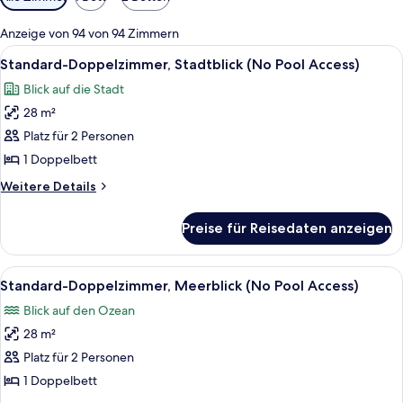
Filter
für
Anzeige von 94 von 94 Zimmern
Zimmer
Alle
Ein moderner Glasturm mit dem Schrif
8
Standard-Doppelzimmer, Stadtblick (No Pool Access)
Fotos
Blick auf die Stadt
für
28 m²
Standard-
Doppelzimmer,
Platz für 2 Personen
Stadtblick
1 Doppelbett
(No
Weitere
Weitere Details
Pool
Details
Access)
für
Preise für Reisedaten anzeigen
Standard-
anzeigen
Doppelzimmer,
Stadtblick
Alle
Ein modernes Wohnzimmer mit einer Cou
9
(No
Standard-Doppelzimmer, Meerblick (No Pool Access)
Fotos
Pool
Blick auf den Ozean
Access)
für
28 m²
Standard-
Doppelzimmer,
Platz für 2 Personen
Meerblick
1 Doppelbett
(No