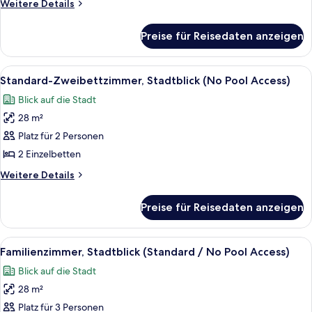
Weitere
Weitere Details
Pool
Details
Access)
für
Preise für Reisedaten anzeigen
Standard-
anzeigen
Doppelzimmer,
Meerblick
Alle
Ein Hotelzimmer mit zwei Betten, eine
6
(No
Standard-Zweibettzimmer, Stadtblick (No Pool Access)
Fotos
Pool
Blick auf die Stadt
Access)
für
28 m²
Standard-
Zweibettzimmer,
Platz für 2 Personen
Stadtblick
2 Einzelbetten
(No
Weitere
Weitere Details
Pool
Details
Access)
für
Preise für Reisedaten anzeigen
Standard-
anzeigen
Zweibettzimmer,
Stadtblick
Alle
Ein Hotelzimmer mit zwei Betten, ein
10
(No
Familienzimmer, Stadtblick (Standard / No Pool Access)
Fotos
Pool
Blick auf die Stadt
Access)
für
28 m²
Familienzimmer,
Stadtblick
Platz für 3 Personen