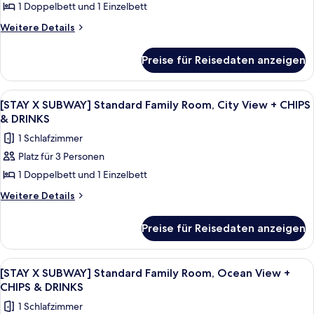
1 Doppelbett und 1 Einzelbett
STUDIO]
Deluxe
Weitere
Weitere Details
Details
Family
für
Twin
Preise für Reisedaten anzeigen
[SHILLA
Room,
SELF
Ocean
STUDIO]
Alle
Ein Hotelzimmer mit zwei Betten, ein
6
Deluxe
View
[STAY X SUBWAY] Standard Family Room, City View + CHIPS
Fotos
Family
& DRINKS
anzeigen
Twin
für
1 Schlafzimmer
Room,
[STAY
Ocean
Platz für 3 Personen
X
View
1 Doppelbett und 1 Einzelbett
SUBWAY]
Standard
Weitere
Weitere Details
Details
Family
für
Room,
Preise für Reisedaten anzeigen
[STAY
City
X
View
SUBWAY]
Alle
Ein modernes Wohnzimmer mit einer Cou
7
Standard
+
[STAY X SUBWAY] Standard Family Room, Ocean View +
Fotos
Family
CHIPS & DRINKS
CHIPS
Room,
für
&
1 Schlafzimmer
City
[STAY