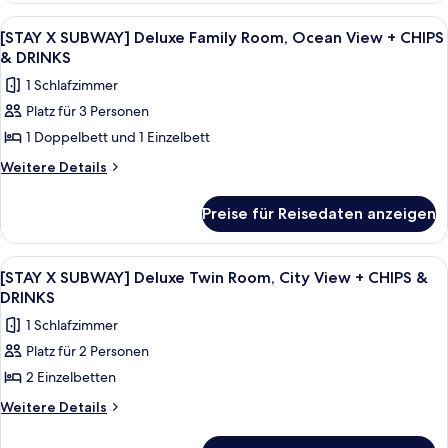
View
SUBWAY]
Alle
Ein modernes Wohnzimmer mit einer Cou
7
Deluxe
+
[STAY X SUBWAY] Deluxe Family Room, Ocean View + CHIPS
Fotos
Family
& DRINKS
CHIPS
Room,
für
&
1 Schlafzimmer
City
[STAY
DRINKS
View
Platz für 3 Personen
X
+
anzeigen
1 Doppelbett und 1 Einzelbett
SUBWAY]
CHIPS
&
Deluxe
Weitere
Weitere Details
DRINKS
Details
Family
für
Room,
Preise für Reisedaten anzeigen
[STAY
Ocean
X
View
SUBWAY]
Alle
Ein Hotelzimmer mit zwei Betten, ein
6
Deluxe
+
[STAY X SUBWAY] Deluxe Twin Room, City View + CHIPS &
Fotos
Family
DRINKS
CHIPS
Room,
für
&
1 Schlafzimmer
Ocean
[STAY
DRINKS
View
Platz für 2 Personen
X
+
anzeigen
2 Einzelbetten
SUBWAY]
CHIPS
&
Deluxe
Weitere
Weitere Details
DRINKS
Details
Twin
für