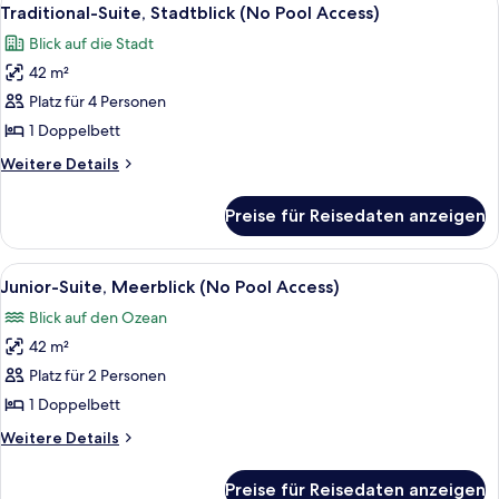
Alle
6
Deluxe
Traditional-Suite, Stadtblick (No Pool Access)
Fotos
/
Blick auf die Stadt
No
für
Pool
42 m²
Traditional-
Access)
Suite,
Platz für 4 Personen
Stadtblick
1 Doppelbett
(No
Weitere
Weitere Details
Pool
Details
Access)
für
Preise für Reisedaten anzeigen
Traditional-
anzeigen
Suite,
Stadtblick
Alle
Ein modernes Hotelzimmer mit einem g
6
(No
Junior-Suite, Meerblick (No Pool Access)
Fotos
Pool
Blick auf den Ozean
Access)
für
42 m²
Junior-
Suite,
Platz für 2 Personen
Meerblick
1 Doppelbett
(No
Weitere
Weitere Details
Pool
Details
Access)
für
Preise für Reisedaten anzeigen
Junior-