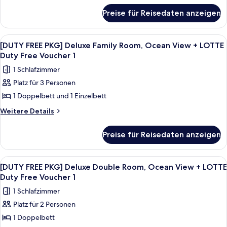
View
für
Room,
Preise für Reisedaten anzeigen
[DUTY
City
FREE
View
PKG]
Alle
Ein hohes, modernes Gebäude mit Glas
6
Deluxe
+
[DUTY FREE PKG] Deluxe Family Room, Ocean View + LOTTE
Fotos
Twin
Duty Free Voucher 1
LOTTE
Room,
für
Duty
1 Schlafzimmer
City
[DUTY
Free
View
Platz für 3 Personen
FREE
+
Voucher
1 Doppelbett und 1 Einzelbett
PKG]
LOTTE
1
Duty
Deluxe
Weitere
Weitere Details
anzeigen
Free
Details
Family
Voucher
für
Room,
Preise für Reisedaten anzeigen
1
[DUTY
Ocean
FREE
View
PKG]
Alle
Ein hohes, modernes Gebäude mit Glas
7
Deluxe
+
[DUTY FREE PKG] Deluxe Double Room, Ocean View + LOTTE
Fotos
Family
Duty Free Voucher 1
LOTTE
Room,
für
Duty
1 Schlafzimmer
Ocean
[DUTY
Free
View
Platz für 2 Personen
FREE
+
Voucher
1 Doppelbett
PKG]
LOTTE
1