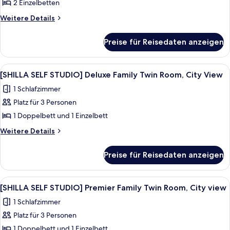
SELF
2 Einzelbetten
STUDIO]
Weitere
Weitere Details
Deluxe
Details
für
Twin
Preise für Reisedaten anzeigen
[SHILLA
Room,
SELF
City
STUDIO]
Alle
Ein grauer Teddybär mit Schleier auf 
7
View
Deluxe
[SHILLA SELF STUDIO] Deluxe Family Twin Room, City View
Fotos
Twin
anzeigen
1 Schlafzimmer
Room,
für
City
Platz für 3 Personen
[SHILLA
View
SELF
1 Doppelbett und 1 Einzelbett
STUDIO]
Weitere
Weitere Details
Deluxe
Details
für
Family
Preise für Reisedaten anzeigen
[SHILLA
Twin
SELF
Room,
STUDIO]
Alle
Ein grauer Teddybär mit Schleier auf 
8
City
Deluxe
[SHILLA SELF STUDIO] Premier Family Twin Room, City view
Fotos
Family
View
1 Schlafzimmer
Twin
für
anzeigen
Room,
Platz für 3 Personen
[SHILLA
City
SELF
1 Doppelbett und 1 Einzelbett