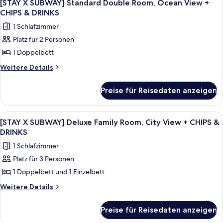
9
Standard
+
[STAY X SUBWAY] Standard Double Room, Ocean View +
Fotos
Double
CHIPS & DRINKS
CHIPS
Room,
für
&
1 Schlafzimmer
City
[STAY
DRINKS
View
Platz für 2 Personen
X
+
anzeigen
1 Doppelbett
SUBWAY]
CHIPS
&
Standard
Weitere
Weitere Details
DRINKS
Details
Double
für
Room,
Preise für Reisedaten anzeigen
[STAY
Ocean
X
View
SUBWAY]
Alle
Ein Hotelzimmer mit zwei Betten, ein
5
Standard
+
[STAY X SUBWAY] Deluxe Family Room, City View + CHIPS &
Fotos
Double
DRINKS
CHIPS
Room,
für
&
1 Schlafzimmer
Ocean
[STAY
DRINKS
View
Platz für 3 Personen
X
+
anzeigen
1 Doppelbett und 1 Einzelbett
SUBWAY]
CHIPS
&
Deluxe
Weitere
Weitere Details
DRINKS
Details
Family
für
Room,
Preise für Reisedaten anzeigen
[STAY
City
X