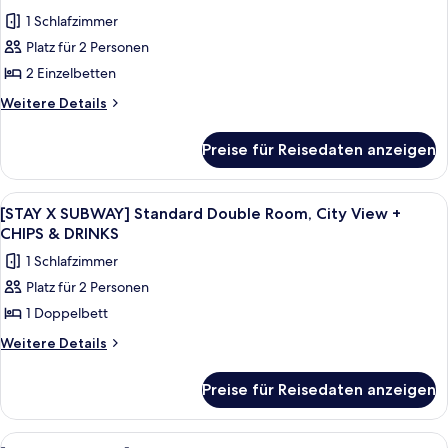
Room,
für
&
1 Schlafzimmer
City
[STAY
DRINKS
View
Platz für 2 Personen
X
+
anzeigen
2 Einzelbetten
SUBWAY]
CHIPS
&
Standard
Weitere
Weitere Details
DRINKS
Details
Twin
für
Room,
Preise für Reisedaten anzeigen
[STAY
Ocean
X
View
SUBWAY]
Alle
Ein moderner Glasturm mit dem Schrif
7
Standard
+
[STAY X SUBWAY] Standard Double Room, City View +
Fotos
Twin
CHIPS & DRINKS
CHIPS
Room,
für
&
1 Schlafzimmer
Ocean
[STAY
DRINKS
View
Platz für 2 Personen
X
+
anzeigen
1 Doppelbett
SUBWAY]
CHIPS
&
Standard
Weitere
Weitere Details
DRINKS
Details
Double
für
Room,
Preise für Reisedaten anzeigen
[STAY
City
X
View
SUBWAY]
Alle
Ein modernes Wohnzimmer mit einer Cou