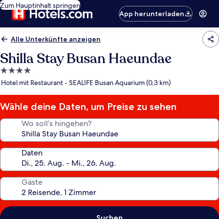
Zum Hauptinhalt springen
App herunterladen
Alle Unterkünfte anzeigen
Shilla Stay Busan Haeundae
4.0-
Sterne-
Hotel mit Restaurant - SEALIFE Busan Aquarium (0,3 km)
Unterkunft
Wähle deine Daten, um Preise zu sehen
Wo soll’s hingehen?
Daten
Gäste
Suchen