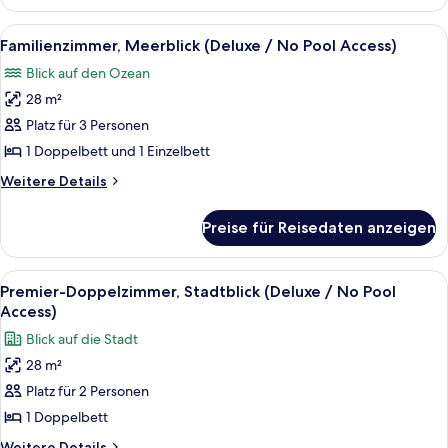
Stadtblick
anzeigen
(Deluxe
Alle
Ein modernes Wohnzimmer mit einer Cou
5
/
Familienzimmer, Meerblick (Deluxe / No Pool Access)
Fotos
No
Blick auf den Ozean
Pool
für
Access)
28 m²
Familienzimmer,
Meerblick
Platz für 3 Personen
(Deluxe
1 Doppelbett und 1 Einzelbett
/
Weitere
Weitere Details
No
Details
Pool
für
Preise für Reisedaten anzeigen
Familienzimmer,
Access)
Meerblick
anzeigen
(Deluxe
Alle
Ein modernes Hotelzimmer mit einem 
7
/
Premier-Doppelzimmer, Stadtblick (Deluxe / No Pool
Fotos
No
Access)
Pool
für
Blick auf die Stadt
Access)
Premier-
28 m²
Doppelzimmer,
Platz für 2 Personen
Stadtblick
(Deluxe
1 Doppelbett
/
Weitere
Weitere Details