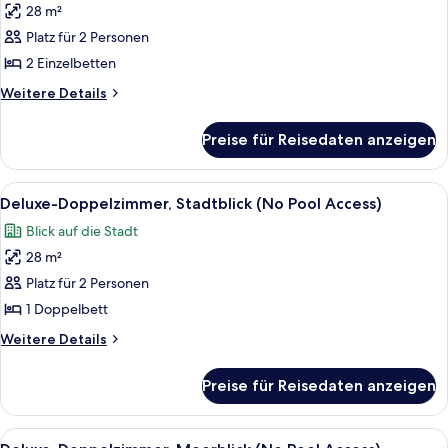
Access)
28 m²
Standard-
Zweibettzimmer,
Platz für 2 Personen
Meerblick
2 Einzelbetten
(No
Weitere
Weitere Details
Pool
Details
Access)
für
Preise für Reisedaten anzeigen
Standard-
anzeigen
Zweibettzimmer,
Meerblick
Alle
Ein moderner Glasturm mit dem Schrif
8
(No
Deluxe-Doppelzimmer, Stadtblick (No Pool Access)
Fotos
Pool
Blick auf die Stadt
Access)
für
28 m²
Deluxe-
Doppelzimmer,
Platz für 2 Personen
Stadtblick
1 Doppelbett
(No
Weitere
Weitere Details
Pool
Details
Access)
für
Preise für Reisedaten anzeigen
Deluxe-
anzeigen
Doppelzimmer,
Stadtblick
Alle
Ein modernes Wohnzimmer mit einer Cou
10
(No