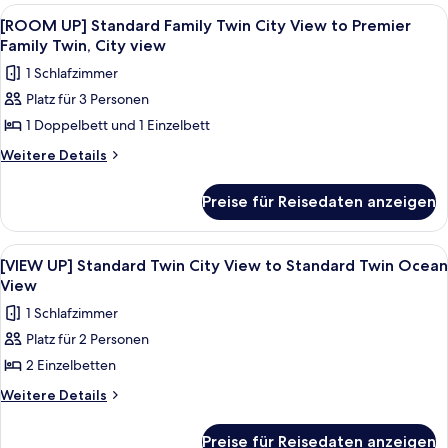
Premier
Standard
Alle
Ein Hotelzimmer mit zwei Betten, ein
8
Double
Double
[ROOM UP] Standard Family Twin City View to Premier
Fotos
City
Family Twin, City view
City
View
für
View
1 Schlafzimmer
to
[ROOM
anzeigen
Premier
Platz für 3 Personen
UP]
Double
1 Doppelbett und 1 Einzelbett
Standard
City
View
Family
Weitere
Weitere Details
Details
Twin
für
City
Preise für Reisedaten anzeigen
[ROOM
View
UP]
to
Standard
Alle
Ein modernes Wohnzimmer mit einer Cou
9
Family
Premier
[VIEW UP] Standard Twin City View to Standard Twin Ocean
Fotos
Twin
View
Family
City
für
Twin,
1 Schlafzimmer
View
[VIEW
City
to
Platz für 2 Personen
UP]
Premier
view
2 Einzelbetten
Standard
Family
anzeigen
Twin,
Twin
Weitere
Weitere Details
City
Details
City
view
für
View
Preise für Reisedaten anzeigen
[VIEW