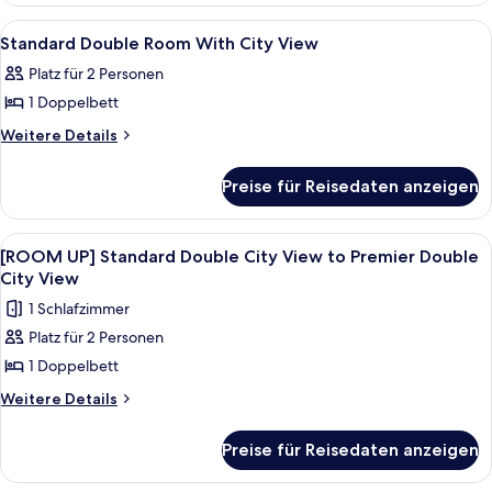
(No
Room,
Alle
Hochwertige Bettwaren, Zimmersafe, 
5
City
Pool
Standard Double Room With City View
Fotos
View
Access)
Platz für 2 Personen
(No
für
anzeigen
Pool
1 Doppelbett
Standard
Access)
Double
Weitere
Weitere Details
Details
Room
für
With
Preise für Reisedaten anzeigen
Standard
City
Double
View
Room
Alle
Ein moderner Glasturm mit dem Schrif
7
With
anzeigen
[ROOM UP] Standard Double City View to Premier Double
Fotos
City
City View
View
für
1 Schlafzimmer
[ROOM
Platz für 2 Personen
UP]
1 Doppelbett
Standard
Double
Weitere
Weitere Details
Details
City
für
View
Preise für Reisedaten anzeigen
[ROOM
to
UP]