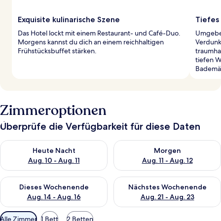
Exquisite kulinarische Szene
Tiefes 
Das Hotel lockt mit einem Restaurant- und Café-Duo.
Umgeben
Morgens kannst du dich an einem reichhaltigen
Verdunk
Frühstücksbuffet stärken.
traumhaf
tiefen W
Bademän
Zimmeroptionen
Überprüfe die Verfügbarkeit für diese Daten
Überprüfe die Verfügbarkeit für heute Nacht, Aug. 10 - Aug. 11
Überprüfe die Verfügbarkeit fü
Heute Nacht
Morgen
Aug. 10 - Aug. 11
Aug. 11 - Aug. 12
Überprüfe die Verfügbarkeit für dieses Wochenende, Aug. 14 -
Überprüfe die Verfügbarkeit f
Dieses Wochenende
Nächstes Wochenende
Aug. 14 - Aug. 16
Aug. 21 - Aug. 23
Verfügbare
Alle Zimmer
1 Bett
2 Betten