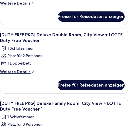
Duty
Deluxe
Weitere
Weitere Details
anzeigen
Free
Details
Double
Voucher
für
Room,
Preise für Reisedaten anzeigen
1
[DUTY
Ocean
FREE
View
PKG]
Alle
Ein hohes, modernes Gebäude mit Glas
6
Deluxe
+
[DUTY FREE PKG] Deluxe Double Room, City View + LOTTE
Fotos
Double
Duty Free Voucher 1
LOTTE
Room,
für
Duty
1 Schlafzimmer
Ocean
[DUTY
Free
View
Platz für 2 Personen
FREE
+
Voucher
1 Doppelbett
PKG]
LOTTE
1
Duty
Deluxe
Weitere
Weitere Details
anzeigen
Free
Details
Double
Voucher
für
Room,
Preise für Reisedaten anzeigen
1
[DUTY
City
FREE
View
PKG]
Alle
Ein hohes, modernes Gebäude mit Glas
7
Deluxe
+
[DUTY FREE PKG] Deluxe Family Room, City View + LOTTE
Fotos
Double
Duty Free Voucher 1
LOTTE
Room,
für
Duty
1 Schlafzimmer
City
[DUTY
Free
View
Platz für 3 Personen
FREE
+