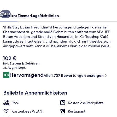
rück
Weiter
49+
Übersicht
Zimmer
Lage
Richtlinien
Shilla Stay Busan Haeundae ist hervorragend gelegen, denn hier
übernachtest du gerade mal 5 Gehminuten entfernt von: SEALIFE
Busan Aquarium und Strand von Haeundae. Im Coffeeshop/Café
kannst du sehr gut essen, und nachdem du dich im Fitnessbereich
ausgepowert hast, kannst du bei einem Drink in der Poolbar neue
Kräfte sammeln. Weitere Highlights sind ein Whirlpool, eine Sauna
und ein Außenpool (je nach Saison geöffnet). Andere Reisende
Der
102 €
lieben das hilfsbereite Personal und die Lage. Die Unterkunft ist nur
aktuelle
inkl. Steuern & Gebühren
einen kurzen Fußmarsch von den öffentlichen Verkehrsmitteln
Preis
31. Aug.–1. Sept.
entfernt: Zur U-Bahn läuft man 7 Minuten (Station Haeundae) bzw.
Außenpool (je nach Saison geöffnet), 
beträgt
Bewertungen
14 Minuten (Station Dongbaeg).
Hervorragend
8,8
Alle 1.737 Bewertungen anzeigen
102 €.
8,8 von 10.
Beliebte Annehmlichkeiten
Pool
Kostenlose Parkplätze
Kostenloses WLAN
Restaurant