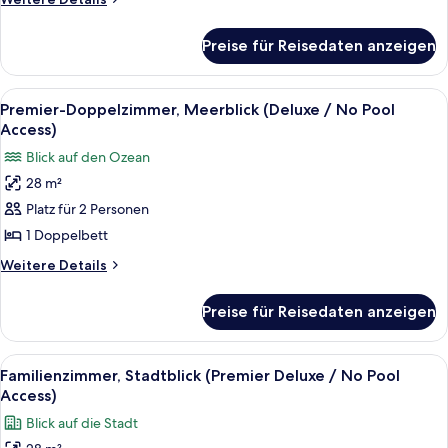
No
Details
für
Pool
Preise für Reisedaten anzeigen
Premier-
Access)
Doppelzimmer,
anzeigen
Stadtblick
Alle
Ein modernes Wohnzimmer mit einer Cou
7
(Deluxe
Premier-Doppelzimmer, Meerblick (Deluxe / No Pool
Fotos
/
Access)
No
für
Blick auf den Ozean
Pool
Premier-
Access)
28 m²
Doppelzimmer,
Platz für 2 Personen
Meerblick
(Deluxe
1 Doppelbett
/
Weitere
Weitere Details
No
Details
für
Pool
Preise für Reisedaten anzeigen
Premier-
Access)
Doppelzimmer,
anzeigen
Meerblick
Alle
Ein Hotelzimmer mit zwei Betten, ein
10
(Deluxe
Familienzimmer, Stadtblick (Premier Deluxe / No Pool
Fotos
/
Access)
No
für
Blick auf die Stadt
Pool
Familienzimmer,
Access)