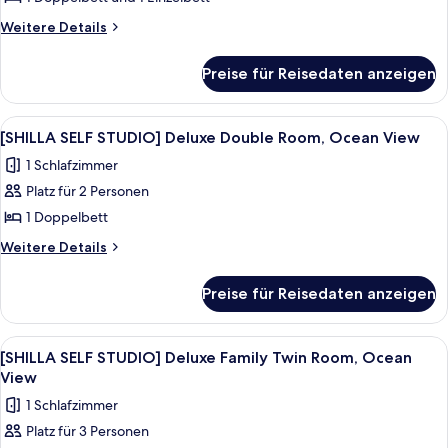
View
STUDIO]
Weitere
Weitere Details
Premier
Details
für
Family
Preise für Reisedaten anzeigen
[SHILLA
Twin
SELF
Room,
STUDIO]
Alle
Ein grauer Teddybär mit Schleier auf 
11
City
Premier
[SHILLA SELF STUDIO] Deluxe Double Room, Ocean View
Fotos
Family
view
1 Schlafzimmer
Twin
für
anzeigen
Room,
Platz für 2 Personen
[SHILLA
City
SELF
1 Doppelbett
view
STUDIO]
Weitere
Weitere Details
Deluxe
Details
für
Double
Preise für Reisedaten anzeigen
[SHILLA
Room,
SELF
Ocean
STUDIO]
Alle
Ein moderner Glasturm mit dem Schrif
5
View
Deluxe
[SHILLA SELF STUDIO] Deluxe Family Twin Room, Ocean
Fotos
Double
anzeigen
View
Room,
für
1 Schlafzimmer
Ocean
[SHILLA
View
Platz für 3 Personen
SELF