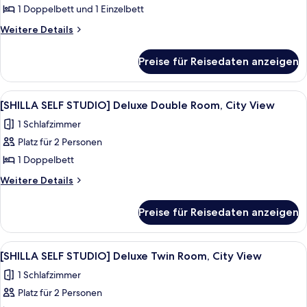
Voucher
1 Doppelbett und 1 Einzelbett
PKG]
LOTTE
1
Duty
Deluxe
Weitere
Weitere Details
anzeigen
Free
Details
Family
Voucher
für
Room,
Preise für Reisedaten anzeigen
1
[DUTY
City
FREE
View
PKG]
Alle
Ein grauer Teddybär mit Schleier auf 
9
Deluxe
+
[SHILLA SELF STUDIO] Deluxe Double Room, City View
Fotos
Family
LOTTE
1 Schlafzimmer
Room,
für
Duty
City
Platz für 2 Personen
[SHILLA
Free
View
SELF
1 Doppelbett
+
Voucher
STUDIO]
LOTTE
Weitere
Weitere Details
1
Duty
Deluxe
Details
anzeigen
Free
für
Double
Preise für Reisedaten anzeigen
Voucher
[SHILLA
Room,
1
SELF
City
STUDIO]
Alle
Ein grauer Teddybär mit Schleier auf 
9
View
Deluxe
[SHILLA SELF STUDIO] Deluxe Twin Room, City View
Fotos
Double
anzeigen
1 Schlafzimmer
Room,
für
City
Platz für 2 Personen
[SHILLA
View