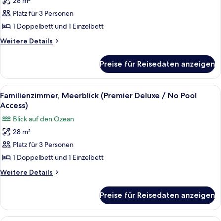
28 m²
Stadtblick
Platz für 3 Personen
(Premier
Deluxe
1 Doppelbett und 1 Einzelbett
/
Weitere
Weitere Details
No
Details
für
Pool
Preise für Reisedaten anzeigen
Familienzimmer,
Access)
Stadtblick
anzeigen
(Premier
Alle
Ein modernes Wohnzimmer mit einer Cou
6
Deluxe
Familienzimmer, Meerblick (Premier Deluxe / No Pool
Fotos
/
Access)
No
für
Blick auf den Ozean
Pool
Familienzimmer,
Access)
28 m²
Meerblick
Platz für 3 Personen
(Premier
Deluxe
1 Doppelbett und 1 Einzelbett
/
Weitere
Weitere Details
No
Details
für
Pool
Preise für Reisedaten anzeigen
Familienzimmer,
Access)
Meerblick
anzeigen
(Premier
Ein modernes Schlafzimmer mit Bett, N