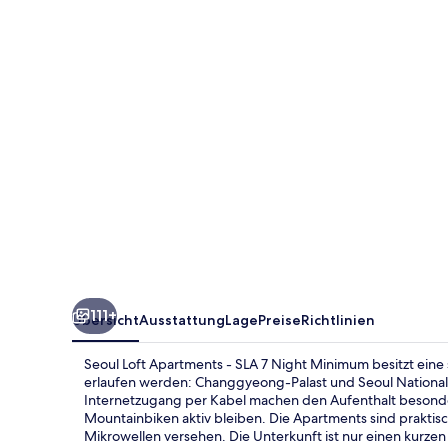
-
SLA
7
Night
Minimum
111+
Übersicht
Ausstattung
Lage
Preise
Richtlinien
Seoul Loft Apartments - SLA 7 Night Minimum besitzt ein
erlaufen werden: Changgyeong-Palast und Seoul Nationale
Internetzugang per Kabel machen den Aufenthalt besond
Mountainbiken aktiv bleiben. Die Apartments sind prakti
Mikrowellen versehen. Die Unterkunft ist nur einen kurzen