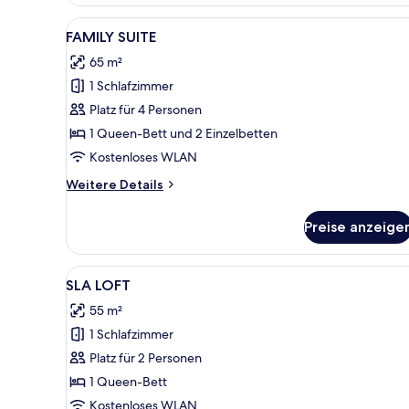
Studio
Alle
FAMILY SUITE | Hochwertige B
9
FAMILY SUITE
Fotos
65 m²
für
1 Schlafzimmer
FAMILY
SUITE
Platz für 4 Personen
anzeigen
1 Queen-Bett und 2 Einzelbetten
Kostenloses WLAN
Weitere
Weitere Details
Details
für
Preise anzeige
FAMILY
SUITE
Alle
Ein modernes Schlafzimmer mit 
14
SLA LOFT
Fotos
55 m²
für
1 Schlafzimmer
SLA
LOFT
Platz für 2 Personen
anzeigen
1 Queen-Bett
Kostenloses WLAN