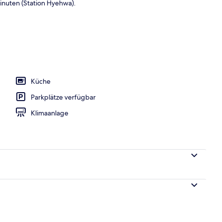
inuten (Station Hyehwa).
ochwertige Bettwaren, Daunenbettdecken, Bügeleisen/Bügelbrett
Küche
Parkplätze verfügbar
Klimaanlage