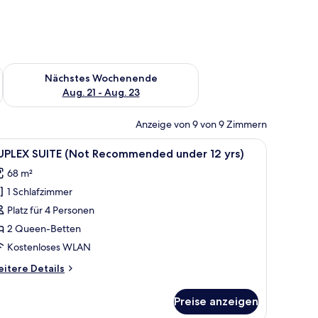
es Wochenende, Aug. 14 - Aug. 16.
Überprüfe die Verfügbarkeit für nächstes Wochenende, Aug. 2
Nächstes Wochenende
Aug. 21 - Aug. 23
Anzeige von 9 von 9 Zimmern
eltreppe, einem Essbereich mit Holztisch und -stühlen sowie einer Couch mi
le
Ein modernes Wohnzimmer mit einem schwarze
14
UPLEX SUITE (Not Recommended under 12 yrs)
otos
68 m²
ür
1 Schlafzimmer
UPLEX
UITE
Platz für 4 Personen
Not
2 Queen-Betten
ecommended
Kostenloses WLAN
nder
itere
itere Details
2
tails
rs)
r
Preise anzeigen
PLEX
nzeigen