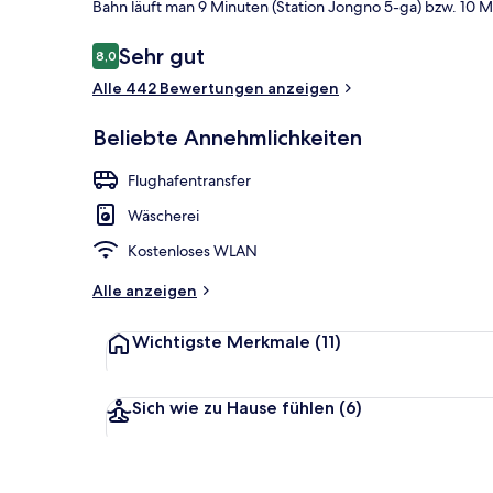
Bahn läuft man 9 Minuten (Station Jongno 5-ga) bzw. 10 M
Bewertungen
Sehr gut
8,0
8,0 von 10.
Alle 442 Bewertungen anzeigen
SLA LOFT | H
Beliebte Annehmlichkeiten
Flughafentransfer
Wäscherei
Kostenloses WLAN
Alle anzeigen
Wichtigste Merkmale
(11)
Sich wie zu Hause fühlen
(6)