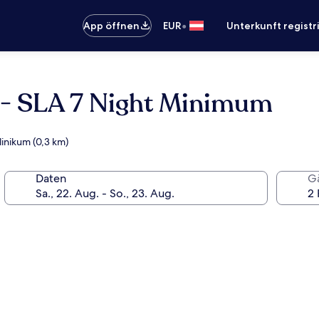
•
App öffnen
EUR
Unterkunft registr
 - SLA 7 Night Minimum
linikum (0,3 km)
Daten
G