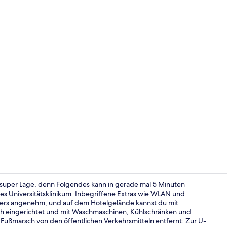
DUPLEX LOFT
e super Lage, denn Folgendes kann in gerade mal 5 Minuten
s Universitätsklinikum. Inbegriffene Extras wie WLAN und
ers angenehm, und auf dem Hotelgelände kannst du mit
DUPLEX LOFT
sch eingerichtet und mit Waschmaschinen, Kühlschränken und
 Fußmarsch von den öffentlichen Verkehrsmitteln entfernt: Zur U-