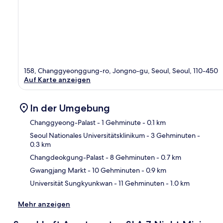
158, Changgyeonggung-ro, Jongno-gu, Seoul, Seoul, 110-450
Auf Karte anzeigen
In der Umgebung
Changgyeong-Palast
- 1 Gehminute
- 0.1 km
Seoul Nationales Universitätsklinikum
- 3 Gehminuten
-
0.3 km
Kar
Changdeokgung-Palast
- 8 Gehminuten
- 0.7 km
Gwangjang Markt
- 10 Gehminuten
- 0.9 km
Universität Sungkyunkwan
- 11 Gehminuten
- 1.0 km
Mehr anzeigen