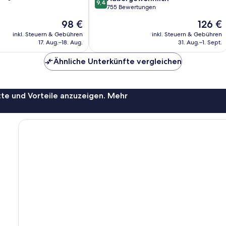
9,4
von
755 Bewertungen
ich,
10,
Der
Der
98 €
126 €
Außergewöhnlich,
Preis
Preis
755
inkl. Steuern & Gebühren
inkl. Steuern & Gebühren
beträgt
beträgt
17. Aug.–18. Aug.
31. Aug.–1. Sept.
Bewertungen
98 €
126 €
Ähnliche Unterkünfte vergleichen
te und Vorteile anzuzeigen. Mehr