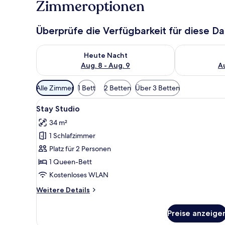
Zimmeroptionen
Überprüfe die Verfügbarkeit für diese D
Überprüfe die Verfügbarkeit für heute Nacht, Aug. 8
Überprüfe die
Heute Nacht
Aug. 8 - Aug. 9
Au
Verfügbare
Alle Zimmer
1 Bett
2 Betten
Über 3 Betten
Filter
Alle
Ein modernes Hotelzimmer mit 
für
12
Stay Studio
Fotos
Zimmer
34 m²
für
1 Schlafzimmer
Stay
Studio
Platz für 2 Personen
anzeigen
1 Queen-Bett
Kostenloses WLAN
Weitere
Weitere Details
Details
für
Preise anzeige
Stay