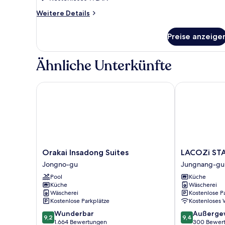
Weitere
Weitere Details
Details
für
Preise anzeige
SLA
LOFT
Ähnliche Unterkünfte
Orakai Insadong Suites
LACOZi STAY 
Orakai
LACOZi
Orakai Insadong Suites
LACOZi STA
Insadong
STAY
Jongno-gu
Jungnang-gu
Suites
Seoul
Pool
Küche
Jongno-
Jungnang-
Küche
Wäscherei
gu
gu
Wäscherei
Kostenlose P
Kostenlose Parkplätze
Kostenloses
9.2
9.4
Wunderbar
Außerge
9,2
9,4
von
von
1.664 Bewertungen
300 Bewer