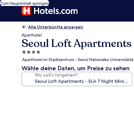
Zum Hauptinhalt springen
Alle Unterkünfte anzeigen
Aparthotel
Seoul Loft Apartments
4.0-
Sterne-
Aparthotel im Stadtzentrum - Seoul Nationales Universitätsk
Unterkunft
Wähle deine Daten, um Preise zu sehen
Wo soll’s hingehen?
Fotogalerie
von
Seoul
Loft
Apartments