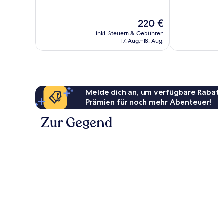
10,
10,
Wunderbar,
Außergewöhnl
Der
220 €
1.664
300
Preis
Bewertungen
Bewertungen
inkl. Steuern & Gebühren
beträgt
17. Aug.–18. Aug.
220 €
Melde dich an, um verfügbare Rabat
Prämien für noch mehr Abenteuer!
Zur Gegend