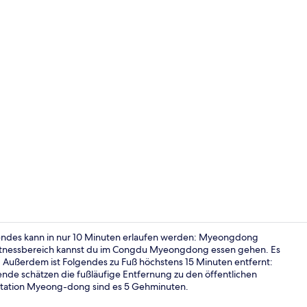
Frühstück, 
endes kann in nur 10 Minuten erlaufen werden: Myeongdong
tnessbereich kannst du im Congdu Myeongdong essen gehen. Es
 Außerdem ist Folgendes zu Fuß höchstens 15 Minuten entfernt:
Zimmer | Ba
de schätzen die fußläufige Entfernung zu den öffentlichen
ur Station Myeong-dong sind es 5 Gehminuten.