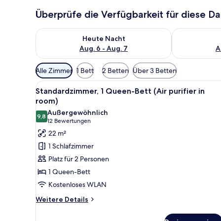
Überprüfe die Verfügbarkeit für diese D
Überprüfe die Verfügbarkeit für heute Nacht, Aug. 6
Überprüfe die
Heute Nacht
Aug. 6 - Aug. 7
A
Verfügbare
Alle Zimmer
1 Bett
2 Betten
Über 3 Betten
Filter
Alle
Ein modernes Hotelzimmer mit 
für
5
Standardzimmer, 1 Queen-Bett (Air purifier in
Fotos
Zimmer
room)
für
Außergewöhnlich
9,8
Standardzimmer,
9,8 von 10
(12
12 Bewertungen
1
Bewertungen)
22 m²
Queen-
1 Schlafzimmer
Bett
Platz für 2 Personen
(Air
1 Queen-Bett
purifier
Kostenloses WLAN
in
room)
Weitere
Weitere Details
Details
anzeigen
für