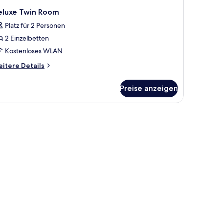
eluxe Twin Room
Platz für 2 Personen
2 Einzelbetten
Kostenloses WLAN
itere
itere Details
tails
r
Preise anzeigen
luxe
in
oom