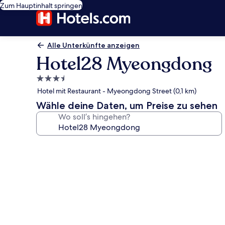
Zum Hauptinhalt springen
Alle Unterkünfte anzeigen
Hotel28 Myeongdong
3.5-
Sterne-
Hotel mit Restaurant - Myeongdong Street (0,1 km)
Unterkunft
Wähle deine Daten, um Preise zu sehen
Wo soll’s hingehen?
Fotogalerie
von
Hotel28
Myeongdong