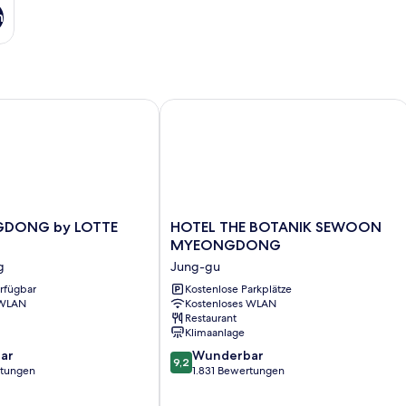
n
ONG by LOTTE HOTELS
HOTEL THE BOTANIK SEWOON M
HOTEL
GDONG by LOTTE
HOTEL THE BOTANIK SEWOON
NG
THE
MYEONGDONG
BOTANIK
g
Jung-gu
SEWOON
erfügbar
MYEONGDONG
Kostenlose Parkplätze
 WLAN
Kostenloses WLAN
Jung-
Restaurant
gu
Klimaanlage
9.2
ar
Wunderbar
9,2
von
rtungen
1.831 Bewertungen
10,
Wunderbar,