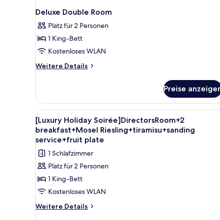
Deluxe Double Room
Platz für 2 Personen
1 King-Bett
Kostenloses WLAN
Weitere
Weitere Details
Details
für
Preise anzeige
Deluxe
Double
Room
Alle
Ein modernes Hotelzimmer mit 
8
[Luxury Holiday Soirée]DirectorsRoom+2
Fotos
breakfast+Mosel Riesling+tiramisu+sanding
für
service+fruit plate
[Luxury
1 Schlafzimmer
Holiday
Platz für 2 Personen
Soirée]DirectorsRoom+2
1 King-Bett
breakfast+Mosel
Kostenloses WLAN
Riesling+tiramisu+sanding
service+fruit
Weitere
Weitere Details
Details
plate