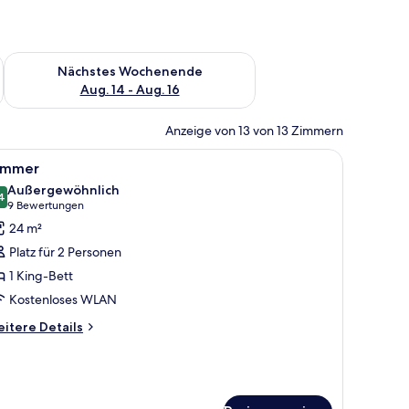
es Wochenende, Aug. 7 - Aug. 9.
Überprüfe die Verfügbarkeit für nächstes Wochenende, Aug. 1
Nächstes Wochenende
Aug. 14 - Aug. 16
Anzeige von 13 von 13 Zimmern
und einem Spiegel.
ouch, einem Bett und einem kleinen Tisch.
le
Ein Hotelzimmer mit Bett, Schreibtisch, Stuh
5
immer
otos
Außergewöhnlich
ür
4
9,4 von 10
(9
9 Bewertungen
immer
Bewertungen)
24 m²
nzeigen
Platz für 2 Personen
1 King-Bett
Kostenloses WLAN
itere
itere Details
tails
r
immer