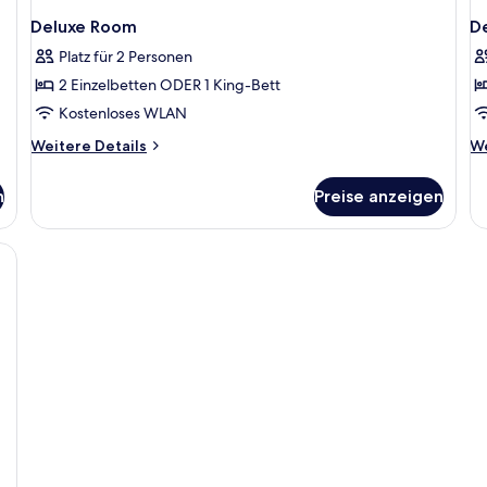
Deluxe Room
D
Platz für 2 Personen
2 Einzelbetten ODER 1 King-Bett
Kostenloses WLAN
Weitere
We
Weitere Details
We
Details
De
für
fü
n
Preise anzeigen
Deluxe
De
Room
Tw
R
einer Couch, einem Bett und einem kleinen Tisch.