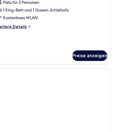
King-
Bewertung)
Platz für 3 Personen
ett
1 King-Bett und 1 Queen-Schlafsofa
nd
Kostenloses WLAN
chlafsofa,
itere
itere Details
ckzimmer
tails
ir
r
rifier
ite,
King-
tt
oom)
Preise anzeigen
nd
nzeigen
hlafsofa,
kzimmer
ir
rifier
om)