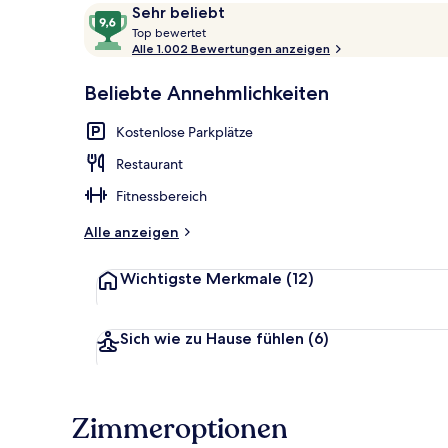
Bewertungen
9,6
Sehr beliebt
T
von
Top bewertet
o
Alle 1.002 Bewertungen anzeigen
10,
Kostenlose M
p
Sehr
Beliebte Annehmlichkeiten
beliebt
b
e
Kostenlose Parkplätze
w
e
Restaurant
r
t
Fitnessbereich
e
t
Alle anzeigen
Wichtigste Merkmale
(12)
Sich wie zu Hause fühlen
(6)
Zimmeroptionen