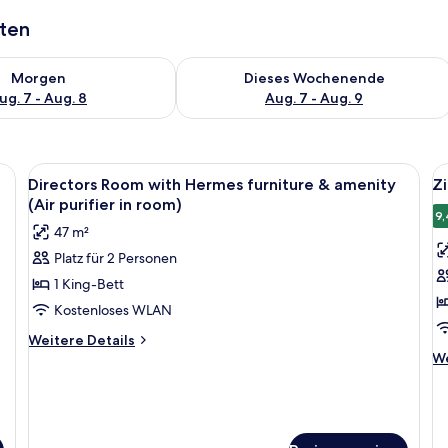
aten
 - Aug. 7.
 Verfügbarkeit für morgen, Aug. 7 - Aug. 8.
Überprüfe die Verfügbarkeit für dies
Morgen
Dieses Wochenende
ug. 7 - Aug. 8
Aug. 7 - Aug. 9
einem großen Bett, einem Schreibtisch, einem Sessel, einem Kleiderschrank 
Alle
Ein modernes Hotelzimmer mit einer C
Al
8
Directors Room with Hermes furniture & amenity
Z
Fotos
F
(Air purifier in room)
für
f
9,
47 m²
Directors
Z
Platz für 2 Personen
Room
a
1 King-Bett
with
Hermes
Kostenloses WLAN
furniture
Weitere
Weitere Details
&
Details
We
We
für
De
amenity
Directors
fü
(Air
Room
Z
purifier
with
Hermes