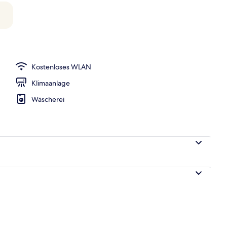
inibar, Zimmersafe, laptopgeeigneter Arbeitsplatz
Kostenloses WLAN
Klimaanlage
Wäscherei