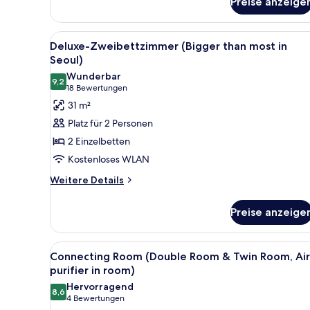
Preise anzeige
Standardzimmer,
1
Queen-
Alle
Ein modernes Hotelzimmer mit 
3
Bett
Deluxe-Zweibettzimmer (Bigger than most in
Fotos
(Air
Seoul)
purifier
für
Wunderbar
in
9,2
Deluxe-
9,2 von 10
(18
18 Bewertungen
room)
Zweibettzimmer
Bewertungen)
31 m²
(Bigger
Platz für 2 Personen
than
2 Einzelbetten
most
Kostenloses WLAN
in
Weitere
Seoul)
Weitere Details
Details
anzeigen
für
Preise anzeige
Deluxe-
Zweibettzimmer
(Bigger
Alle
Ein modernes Hotelzimmer mit 
5
than
Connecting Room (Double Room & Twin Room, Air
Fotos
most
purifier in room)
in
für
Hervorragend
Seoul)
8,6
Connecting
8,6 von 10
(4
4 Bewertungen