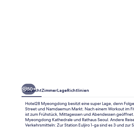
50+
Übersicht
Zimmer
Lage
Richtlinien
Hotel28 Myeongdong besitzt eine super Lage, denn Folg
Street und Namdaemun Markt. Nach einem Workout im Fi
ist zum Frühstück, Mittagessen und Abendessen geöffnet.
Myeongdong Kathedrale und Rathaus Seoul. Andere Reisen
Verkehrsmitteln: Zur Station Euljiro 1-ga sind es 3 und z