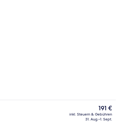
Mittagessen und Abendessen
Rezeption
Der
191 €
aktuelle
inkl. Steuern & Gebühren
Preis
31. Aug.–1. Sept.
dezimmer | Haartrockner, Bademäntel, Hausschuhe, Bidet
Sitzecke in der Lobby
beträgt
191 €.