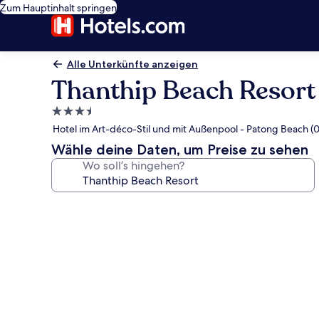
Zum Hauptinhalt springen
Alle Unterkünfte anzeigen
Thanthip Beach Resort
3.5-
Sterne-
Hotel im Art-déco-Stil und mit Außenpool - Patong Beach (0
Unterkunft
Wähle deine Daten, um Preise zu sehen
Wo soll’s hingehen?
Fotogalerie
von
Thanthip
Beach
Resort