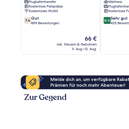
Flughafentransfer
Wellness
Patong
Kostenlose Parkplätze
Flughafentra
Kostenloses WLAN
Kostenlose P
7.6
8.4
Gut
Sehr gut
7,6
8,4
von
von
889 Bewertungen
425 Bewer
10,
10,
Gut,
Sehr
Der
66 €
889
gut,
Preis
Bewertungen
425
inkl. Steuern & Gebühren
beträgt
Bewertungen
11. Aug.–12. Aug.
66 €
Melde dich an, um verfügbare Rabat
Prämien für noch mehr Abenteuer!
Zur Gegend