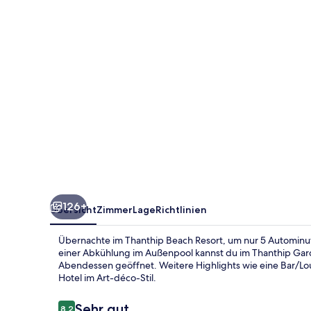
126+
Übersicht
Zimmer
Lage
Richtlinien
Übernachte im Thanthip Beach Resort, um nur 5 Autominut
einer Abkühlung im Außenpool kannst du im Thanthip Gard
Abendessen geöffnet. Weitere Highlights wie eine Bar/Lo
Hotel im Art-déco-Stil.
Bewertungen
Sehr gut
8,2