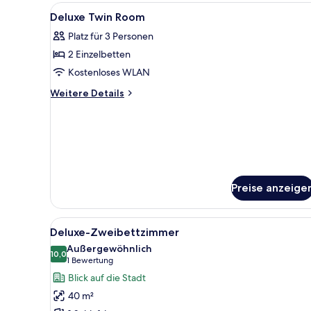
(2
Alle
Ein Hotelzimmer mit zwei Bette
1
Persons)
Deluxe Twin Room
Fotos
Platz für 3 Personen
für
2 Einzelbetten
Deluxe
Twin
Kostenloses WLAN
Room
Weitere
Weitere Details
anzeigen
Details
für
Deluxe
Twin
Room
Preise anzeige
Alle
Ein Hotelzimmer mit zwei Bette
1
Deluxe-Zweibettzimmer
Fotos
Außergewöhnlich
für
10,0
10,0 von 10
(1
1 Bewertung
Deluxe-
Bewertung)
Blick auf die Stadt
Zweibettzimmer
40 m²
anzeigen