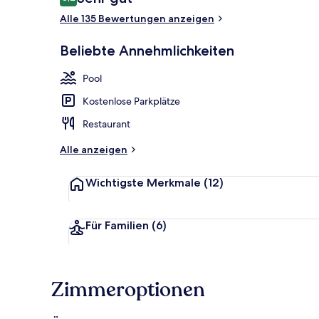
8,2 von 10.
Alle 135 Bewertungen anzeigen
Deluxe-Dreib
Beliebte Annehmlichkeiten
Pool
Kostenlose Parkplätze
Restaurant
Alle anzeigen
Wichtigste Merkmale
(12)
Für Familien
(6)
Zimmeroptionen