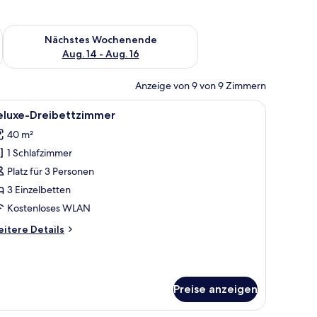
es Wochenende, Aug. 7 - Aug. 9.
Überprüfe die Verfügbarkeit für nächstes Wochenende, Aug. 1
Nächstes Wochenende
Aug. 14 - Aug. 16
Anzeige von 9 von 9 Zimmern
roßen Bett, Holzvertäfelung, einem integrierten Schreibtisch und einem Spi
le
Ein Hotelzimmer mit zwei Betten, einem große
12
eluxe-Dreibettzimmer
otos
40 m²
ür
1 Schlafzimmer
eluxe-
reibettzimmer
Platz für 3 Personen
nzeigen
3 Einzelbetten
Kostenloses WLAN
itere
itere Details
tails
r
luxe-
eibettzimmer
Preise anzeigen