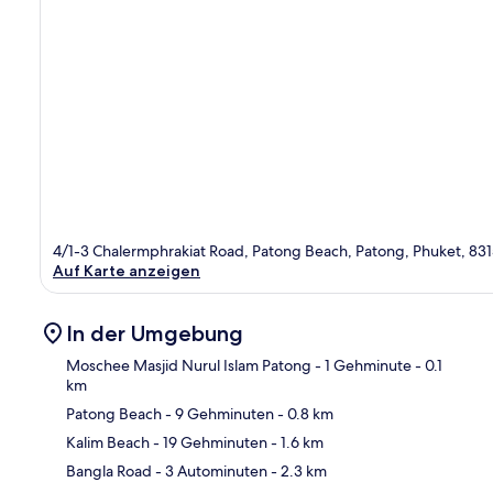
4/1-3 Chalermphrakiat Road, Patong Beach, Patong, Phuket, 83
Auf Karte anzeigen
In der Umgebung
Moschee Masjid Nurul Islam Patong
- 1 Gehminute
- 0.1
km
Patong Beach
- 9 Gehminuten
- 0.8 km
Kar
Kalim Beach
- 19 Gehminuten
- 1.6 km
Bangla Road
- 3 Autominuten
- 2.3 km