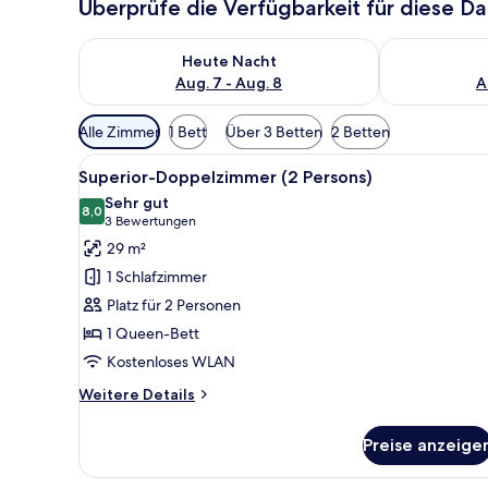
Überprüfe die Verfügbarkeit für diese D
Überprüfe die Verfügbarkeit für heute Nacht, Aug. 7
Überprüfe die
Heute Nacht
Aug. 7 - Aug. 8
A
Verfügbare
Alle Zimmer
1 Bett
Über 3 Betten
2 Betten
Filter
Alle
Ein Hotelzimmer mit Bett, Schr
für
12
Superior-Doppelzimmer (2 Persons)
Fotos
Zimmer
Sehr gut
für
8,0
8,0 von 10
(3
3 Bewertungen
Superior-
Bewertungen)
29 m²
Doppelzimmer
1 Schlafzimmer
(2
Platz für 2 Personen
Persons)
1 Queen-Bett
anzeigen
Kostenloses WLAN
Weitere
Weitere Details
Details
für
Preise anzeige
Superior-
Doppelzimmer