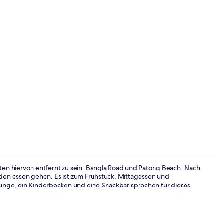
Tägliches F
en hiervon entfernt zu sein: Bangla Road und Patong Beach. Nach
en essen gehen. Es ist zum Frühstück, Mittagessen und
unge, ein Kinderbecken und eine Snackbar sprechen für dieses
Coffeeshop