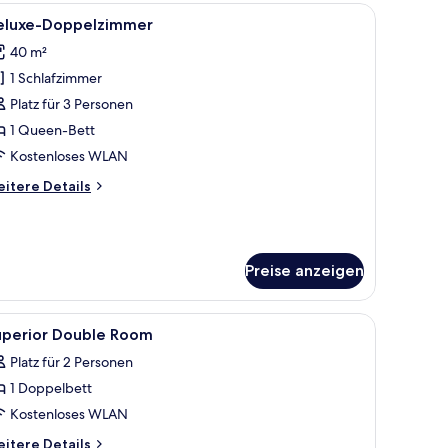
hbildfernseher an der Wand und einem Holzschrank.
le
Ein modernes Hotelzimmer mit einem großen B
8
eluxe-Doppelzimmer
otos
40 m²
ür
1 Schlafzimmer
eluxe-
oppelzimmer
Platz für 3 Personen
nzeigen
1 Queen-Bett
Kostenloses WLAN
itere
itere Details
tails
r
luxe-
ppelzimmer
Preise anzeigen
nk und einer kleinen Küchenzeile.
le
Ein Schlafzimmer mit einem großen Bett, ein
23
uperior Double Room
otos
Platz für 2 Personen
ür
1 Doppelbett
uperior
ouble
Kostenloses WLAN
oom
itere
itere Details