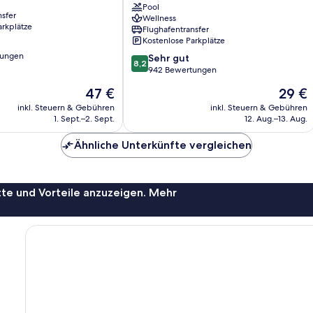
Spa
Pool
nsfer
Wellness
by
arkplätze
Flughafentransfer
Tolani
Kostenlose Parkplätze
Patong
tungen
8.2
Sehr gut
8,2
von
942 Bewertungen
10,
Der
Der
47 €
29 €
Sehr
Preis
Preis
gut,
inkl. Steuern & Gebühren
inkl. Steuern & Gebühren
beträgt
beträgt
1. Sept.–2. Sept.
12. Aug.–13. Aug.
942
47 €
29 €
Bewertungen
Ähnliche Unterkünfte vergleichen
te und Vorteile anzuzeigen. Mehr