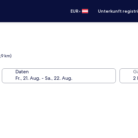
•
EUR
Unterkunft registr
,9 km)
Daten
G