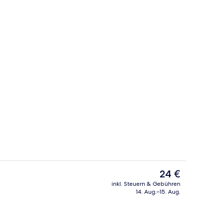
rühstücksbuffet gegen Gebühr
Rezeption
Der
24 €
aktuelle
inkl. Steuern & Gebühren
Preis
14. Aug.–15. Aug.
Deluxe-Dreibettzimmer | Hochwertige 
beträgt
24 €.