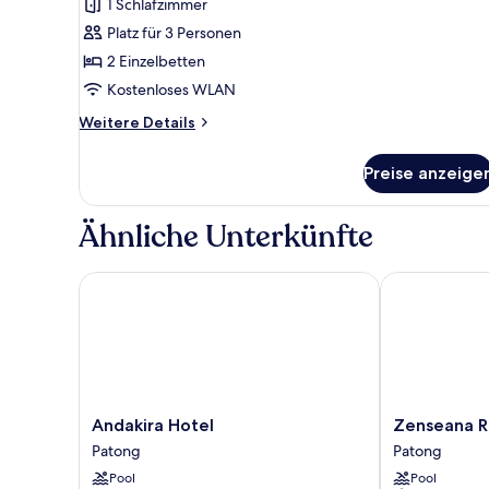
1 Schlafzimmer
Platz für 3 Personen
2 Einzelbetten
Kostenloses WLAN
Weitere
Weitere Details
Details
für
Preise anzeige
Deluxe-
Zweibettzimmer
Ähnliche Unterkünfte
Andakira Hotel
Zenseana Res
Andakira
Zenseana
Andakira Hotel
Zenseana R
Hotel
Resort
Patong
Patong
Patong
&
Pool
Pool
Spa