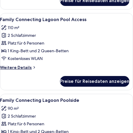
Preise für Reisedaten anzeigen
Beachside
Cottage
Alle
Ein Hotelzimmer mit zwei Betten, eine
7
Family Connecting Lagoon Pool Access
Fotos
110 m²
für
2 Schlafzimmer
Family
Connecting
Platz für 6 Personen
Lagoon
1 King-Bett und 2 Queen-Betten
Pool
Kostenloses WLAN
Access
Weitere
Weitere Details
anzeigen
Details
für
Preise für Reisedaten anzeigen
Family
Connecting
Lagoon
Alle
Ein Hotelzimmer mit Holzboden, einem 
8
Pool
Family Connecting Lagoon Poolside
Fotos
Access
90 m²
für
2 Schlafzimmer
Family
Connecting
Platz für 6 Personen
Lagoon
1 King-Bett und 2 Queen-Betten