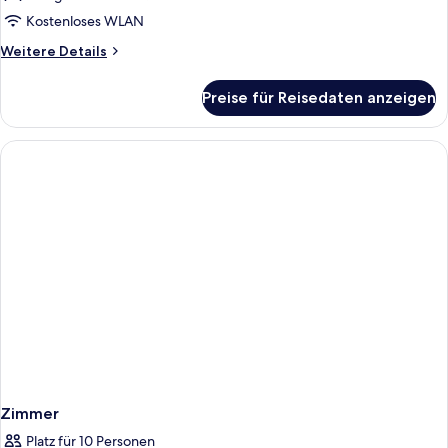
Poolside
Kostenloses WLAN
anzeigen
Weitere
Weitere Details
Details
für
Preise für Reisedaten anzeigen
Family
Connecting
Lagoon
Poolside
Zimmer
Platz für 10 Personen