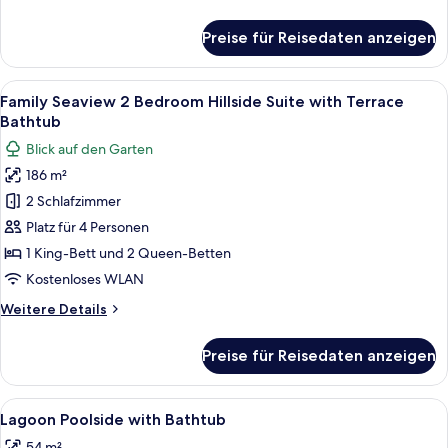
Details
für
Preise für Reisedaten anzeigen
Beachfront
Cottage
Alle
Ein Balkon mit Korbmöbeln, Blick auf 
24
Family Seaview 2 Bedroom Hillside Suite with Terrace
Fotos
Bathtub
für
Blick auf den Garten
Family
186 m²
Seaview
2 Schlafzimmer
2
Bedroom
Platz für 4 Personen
Hillside
1 King-Bett und 2 Queen-Betten
Suite
Kostenloses WLAN
with
Weitere
Weitere Details
Terrace
Details
Bathtub
für
Preise für Reisedaten anzeigen
Family
anzeigen
Seaview
2
Alle
Ein Balkon mit Blick auf einen Swimmi
20
Bedroom
Lagoon Poolside with Bathtub
Fotos
Hillside
54 m²