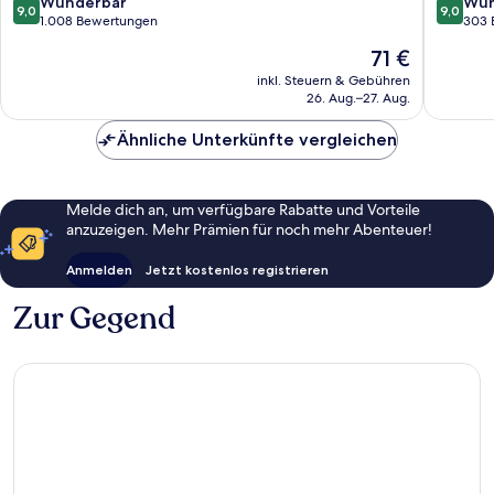
Patong
9.0
9.0
Wunderbar
Wun
9,0
9,0
Beach
von
von
1.008 Bewertungen
303 
Patong
10,
10,
Der
71 €
Wunderbar,
Wunder
Preis
1.008
303
inkl. Steuern & Gebühren
beträgt
26. Aug.–27. Aug.
Bewertungen
Bewert
71 €
Ähnliche Unterkünfte vergleichen
Melde dich an, um verfügbare Rabatte und Vorteile
anzuzeigen. Mehr Prämien für noch mehr Abenteuer!
Anmelden
Jetzt kostenlos registrieren
Zur Gegend