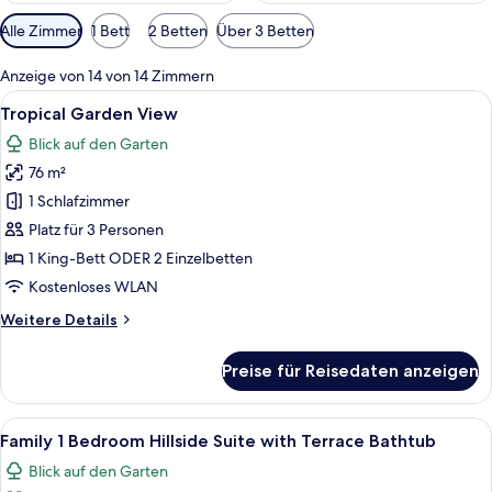
Verfügbare
Alle Zimmer
1 Bett
2 Betten
Über 3 Betten
Filter
für
Anzeige von 14 von 14 Zimmern
Zimmer
Alle
Ein modernes Haus mit Balkon, einem 
15
Tropical Garden View
Fotos
Blick auf den Garten
für
76 m²
Tropical
Garden
1 Schlafzimmer
View
Platz für 3 Personen
anzeigen
1 King-Bett ODER 2 Einzelbetten
Kostenloses WLAN
Weitere
Weitere Details
Details
für
Preise für Reisedaten anzeigen
Tropical
Garden
View
Alle
Ein Balkon mit Blick auf das Meer und
17
Family 1 Bedroom Hillside Suite with Terrace Bathtub
Fotos
Blick auf den Garten
für