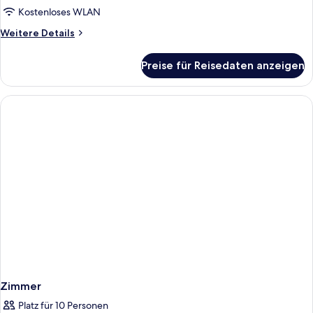
Kostenloses WLAN
Weitere
Weitere Details
Details
für
Preise für Reisedaten anzeigen
Zimmer
Zimmer
Platz für 10 Personen