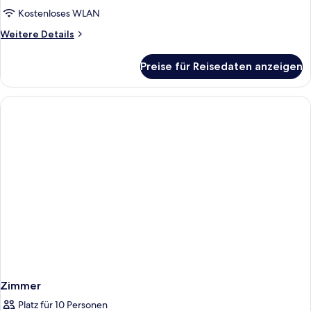
Kostenloses WLAN
Weitere
Weitere Details
Details
für
Preise für Reisedaten anzeigen
Zimmer
Zimmer
Platz für 10 Personen