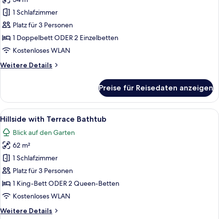
Suite
für
with
1 Schlafzimmer
Lagoon
Terrace
Poolside
Platz für 3 Personen
Bathtub
with
1 Doppelbett ODER 2 Einzelbetten
Bathtub
Kostenloses WLAN
anzeigen
Weitere
Weitere Details
Details
für
Preise für Reisedaten anzeigen
Lagoon
Poolside
with
Alle
Ein Balkon mit einer Steinsäule, ein
14
Bathtub
Hillside with Terrace Bathtub
Fotos
Blick auf den Garten
für
62 m²
Hillside
with
1 Schlafzimmer
Terrace
Platz für 3 Personen
Bathtub
1 King-Bett ODER 2 Queen-Betten
anzeigen
Kostenloses WLAN
Weitere
Weitere Details
Details