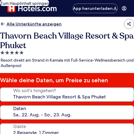
Zum Hauptinhalt springen
App herunterladen
Alle Unterkünfte anzeigen
Thavorn Beach Village Resort & Spa
Phuket
5.0-
Sterne-
Resort direkt am Strand in Kamala mit Full-Service-Wellnessbereich und
Unterkunft
Außenpool
Wähle deine Daten, um Preise zu sehen
Wo soll’s hingehen?
Daten
Gäste