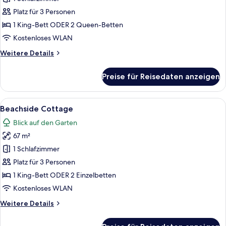
with
Platz für 3 Personen
terrace
1 King-Bett ODER 2 Queen-Betten
bathtub
Kostenloses WLAN
anzeigen
Weitere
Weitere Details
Details
für
Preise für Reisedaten anzeigen
Seaview
hillside
with
Alle
Ein Hotelzimmer mit einem großen Bett
9
terrace
Beachside Cottage
Fotos
bathtub
Blick auf den Garten
für
67 m²
Beachside
Cottage
1 Schlafzimmer
anzeigen
Platz für 3 Personen
1 King-Bett ODER 2 Einzelbetten
Kostenloses WLAN
Weitere
Weitere Details
Details
für