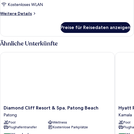
Kostenloses WLAN
Weitere
Weitere Details
Details
für
Preise für Reisedaten anzeigen
Zimmer
Ähnliche Unterkünfte
Diamond Cliff Resort & Spa, Patong Beach
Hyatt Re
Diamond
Hyatt
Diamond Cliff Resort & Spa, Patong Beach
Hyatt 
Cliff
Regenc
Patong
Kamala
Resort
Phuket
Pool
Wellness
Pool
&
Resort
Flughafentransfer
Kostenlose Parkplätze
Flugha
Spa,
Kamala