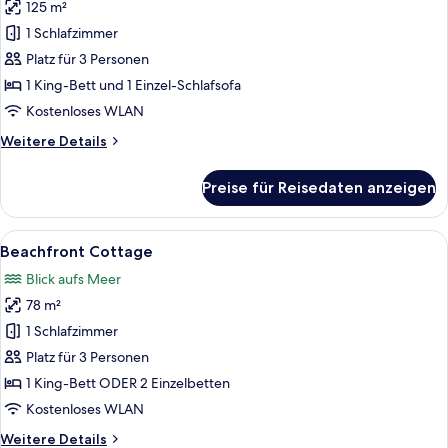
125 m²
Family
1
1 Schlafzimmer
Bedroom
Platz für 3 Personen
Hillside
1 King-Bett und 1 Einzel-Schlafsofa
Suite
Kostenloses WLAN
with
Weitere
Weitere Details
Terrace
Details
Bathtub
für
Preise für Reisedaten anzeigen
anzeigen
Family
1
Bedroom
Alle
Eine Strandimmobilie mit Balkon und 
22
Hillside
Beachfront Cottage
Fotos
Suite
Blick aufs Meer
with
für
Terrace
78 m²
Beachfront
Bathtub
Cottage
1 Schlafzimmer
anzeigen
Platz für 3 Personen
1 King-Bett ODER 2 Einzelbetten
Kostenloses WLAN
Weitere
Weitere Details