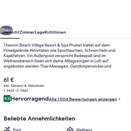
Resort
&
Spa
rück
Weiter
Phuket
183+
Übersicht
Zimmer
Lage
Richtlinien
Thavorn Beach Village Resort & Spa Phuket bietet auf dem
Hotelgelände Aktivitäten wie Sporttauchen, Schnorcheln und
Kajakfahren. Ein Außenpool verspricht Badespaß und im
Wellnessbereich lösen sich deine Alltagssorgen in Luft auf:
angeboten werden Thai-Massagen, Ganzkörperwickel und
Aromatherapie. Der Coffeeshop eignet sich prima, wenn du einen
Happen essen möchtest. Für kühle Getränke dagegen bist du in der
Der
61 €
Bar/Lounge an der richtigen Adresse. Dieses Resort im luxuriösen
aktuelle
inkl. Steuern & Gebühren
Stil bietet als weitere Highlights eine Poolbar, einen Fitnessbereich
Preis
1. Sept.–2. Sept.
sowie eine Sauna. Andere Reisende haben viel Gutes über das
Außenbereich
beträgt
Bewertungen
hilfsbereite Personal zu berichten.
Hervorragend
8,6
Alle 1.004 Bewertungen anzeigen
61 €.
8,6 von 10.
Beliebte Annehmlichkeiten
Pool
Wellness