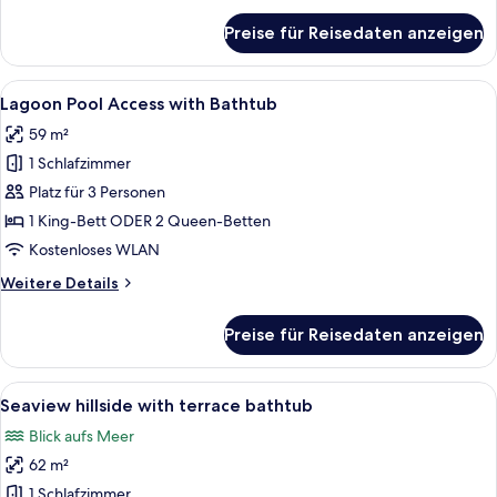
für
Preise für Reisedaten anzeigen
Hillside
with
Terrace
Alle
Ein Schlafzimmer mit einem großen Be
12
Bathtub
Lagoon Pool Access with Bathtub
Fotos
59 m²
für
1 Schlafzimmer
Lagoon
Pool
Platz für 3 Personen
Access
1 King-Bett ODER 2 Queen-Betten
with
Kostenloses WLAN
Bathtub
Weitere
Weitere Details
anzeigen
Details
für
Preise für Reisedaten anzeigen
Lagoon
Pool
Access
Alle
Ein Balkon mit Meerblick, ein Tisch 
9
with
Seaview hillside with terrace bathtub
Fotos
Bathtub
Blick aufs Meer
für
62 m²
Seaview
hillside
1 Schlafzimmer