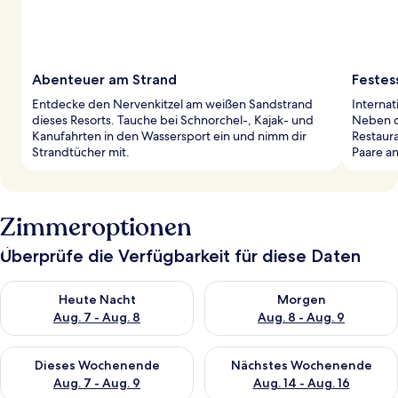
Abenteuer am Strand
Festes
Entdecke den Nervenkitzel am weißen Sandstrand
Internat
dieses Resorts. Tauche bei Schnorchel-, Kajak- und
Neben d
Kanufahrten in den Wassersport ein und nimm dir
Restaur
Strandtücher mit.
Paare a
Zimmeroptionen
Überprüfe die Verfügbarkeit für diese Daten
Überprüfe die Verfügbarkeit für heute Nacht, Aug. 7 - Aug. 8.
Überprüfe die Verfügbarkeit f
Heute Nacht
Morgen
Aug. 7 - Aug. 8
Aug. 8 - Aug. 9
Überprüfe die Verfügbarkeit für dieses Wochenende, Aug. 7 - 
Überprüfe die Verfügbarkeit f
Dieses Wochenende
Nächstes Wochenende
Aug. 7 - Aug. 9
Aug. 14 - Aug. 16