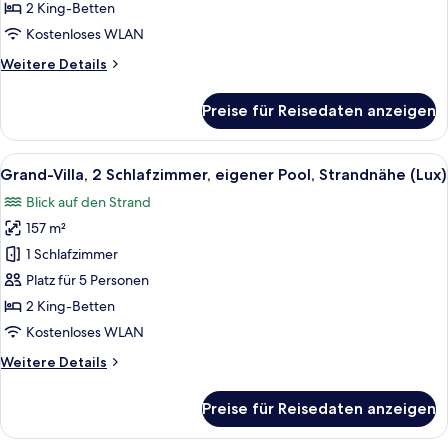
eigener
2 King-Betten
Pool,
Kostenloses WLAN
Meerblick
Weitere
Weitere Details
(Lux)
Details
anzeigen
für
Preise für Reisedaten anzeigen
Grand-
Villa,
3 Schlafzimmer,
Alle
Ein Poolbereich mit Liegestühlen und
6
eigener
Grand-Villa, 2 Schlafzimmer, eigener Pool, Strandnähe (Lux)
Fotos
Pool,
Blick auf den Strand
Meerblick
für
(Lux)
157 m²
Grand-
Villa,
1 Schlafzimmer
2 Schlafzimmer,
Platz für 5 Personen
eigener
2 King-Betten
Pool,
Kostenloses WLAN
Strandnähe
Weitere
Weitere Details
(Lux)
Details
anzeigen
für
Preise für Reisedaten anzeigen
Grand-
Villa,