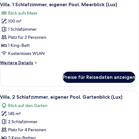
Alle
Ein modernes Hotelzimmer mit einem B
6
eigener
Villa, 1 Schlafzimmer, eigener Pool, Meerblick (Lux)
Fotos
Pool,
Blick aufs Meer
Gartenblick
für
(Lux)
100 m²
Villa,
1
1 Schlafzimmer
Schlafzimmer,
Platz für 2 Personen
eigener
1 King-Bett
Pool,
Kostenloses WLAN
Meerblick
Weitere
Weitere Details
(Lux)
Details
anzeigen
für
Preise für Reisedaten anzeigen
Villa,
1
Schlafzimmer,
Alle
Ein modernes Schlafzimmer mit einem
6
eigener
Villa, 2 Schlafzimmer, eigener Pool, Gartenblick (Lux)
Fotos
Pool,
Blick auf den Garten
Meerblick
für
(Lux)
145 m²
Villa,
2 Schlafzimmer,
2 Schlafzimmer
eigener
Platz für 4 Personen
Pool,
2 King-Betten