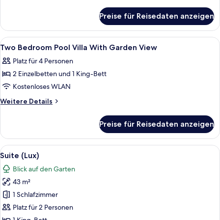
Pool
Details
für
Villa
Preise für Reisedaten anzeigen
Two
With
Bedroom
Sea
Grand
Alle
Hochwertige Bettwaren, Minibar, Zimm
8
View
Pool
Two Bedroom Pool Villa With Garden View
Fotos
Villa
anzeigen
Platz für 4 Personen
With
für
Sea
2 Einzelbetten und 1 King-Bett
Two
View
Bedroom
Kostenloses WLAN
Pool
Weitere
Weitere Details
Villa
Details
für
With
Preise für Reisedaten anzeigen
Two
Garden
Bedroom
View
Pool
Alle
Ein Hotelzimmer mit Bett, Schreibtisch
8
anzeigen
Villa
Suite (Lux)
Fotos
With
Blick auf den Garten
Garden
für
View
43 m²
Suite
(Lux)
1 Schlafzimmer
anzeigen
Platz für 2 Personen