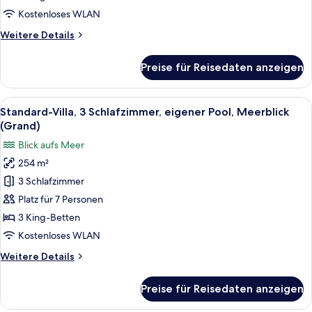
Strandnähe
Kostenloses WLAN
(Grand)
Weitere
Weitere Details
anzeigen
Details
für
Preise für Reisedaten anzeigen
Villa,
2 Schlafzimmer,
eigener
Alle
Luftaufnahme eines Anwesens mit zw
4
Pool,
Standard-Villa, 3 Schlafzimmer, eigener Pool, Meerblick
Fotos
Strandnähe
(Grand)
(Grand)
für
Blick aufs Meer
Standard-
254 m²
Villa,
3 Schlafzimmer
3 Schlafzimmer,
eigener
Platz für 7 Personen
Pool,
3 King-Betten
Meerblick
Kostenloses WLAN
(Grand)
Weitere
Weitere Details
anzeigen
Details
für
Preise für Reisedaten anzeigen
Standard-
Villa,