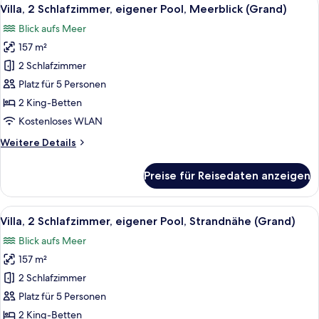
Alle
5
eigener
Villa, 2 Schlafzimmer, eigener Pool, Meerblick (Grand)
Fotos
Pool,
Blick aufs Meer
Meerblick
für
(Lux)
157 m²
Villa,
2 Schlafzimmer,
2 Schlafzimmer
eigener
Platz für 5 Personen
Pool,
2 King-Betten
Meerblick
Kostenloses WLAN
(Grand)
Weitere
Weitere Details
anzeigen
Details
für
Preise für Reisedaten anzeigen
Villa,
2 Schlafzimmer,
eigener
Alle
Ein Resort mit Pool, Liegestühlen un
6
Pool,
Villa, 2 Schlafzimmer, eigener Pool, Strandnähe (Grand)
Fotos
Meerblick
Blick aufs Meer
(Grand)
für
157 m²
Villa,
2 Schlafzimmer,
2 Schlafzimmer
eigener
Platz für 5 Personen
Pool,
2 King-Betten