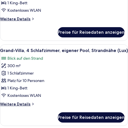
eigener
1 King-Bett
Pool,
Kostenloses WLAN
Strandnähe
Weitere
Weitere Details
(Lux)
Details
anzeigen
für
Preise für Reisedaten anzeigen
Grand-
Villa,
5 Schlafzimmer,
Alle
Grand-Villa, 4 Schlafzimmer, eigener 
13
eigener
Grand-Villa, 4 Schlafzimmer, eigener Pool, Strandnähe (Lux)
Fotos
Pool,
Blick auf den Strand
Strandnähe
für
(Lux)
300 m²
Grand-
Villa,
1 Schlafzimmer
4 Schlafzimmer,
Platz für 10 Personen
eigener
1 King-Bett
Pool,
Kostenloses WLAN
Strandnähe
Weitere
Weitere Details
(Lux)
Details
anzeigen
für
Preise für Reisedaten anzeigen
Grand-
Villa,