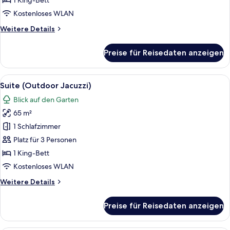
1 King-Bett
Kostenloses WLAN
Weitere
Weitere Details
Details
für
Preise für Reisedaten anzeigen
Suite
(Lux)
Alle
Ein Pool, umgeben von üppiger Veget
8
Suite (Outdoor Jacuzzi)
Fotos
Blick auf den Garten
für
65 m²
Suite
(Outdoor
1 Schlafzimmer
Jacuzzi)
Platz für 3 Personen
anzeigen
1 King-Bett
Kostenloses WLAN
Weitere
Weitere Details
Details
für
Preise für Reisedaten anzeigen
Suite
(Outdoor
Jacuzzi)