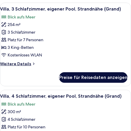
3 Schlafzimmer,
Alle
Ein zweistöckiges Haus mit Swimmin
6
eigener
Villa, 3 Schlafzimmer, eigener Pool, Strandnähe (Grand)
Fotos
Pool,
Blick aufs Meer
Meerblick
für
(Grand)
254 m²
Villa,
3 Schlafzimmer,
3 Schlafzimmer
eigener
Platz für 7 Personen
Pool,
3 King-Betten
Strandnähe
Kostenloses WLAN
(Grand)
Weitere
Weitere Details
anzeigen
Details
für
Preise für Reisedaten anzeigen
Villa,
3 Schlafzimmer,
eigener
Alle
Ein Schlafzimmer mit einem großen Be
7
Pool,
Villa, 4 Schlafzimmer, eigener Pool, Strandnähe (Grand)
Fotos
Strandnähe
Blick aufs Meer
(Grand)
für
300 m²
Villa,
4 Schlafzimmer,
4 Schlafzimmer
eigener
Platz für 10 Personen