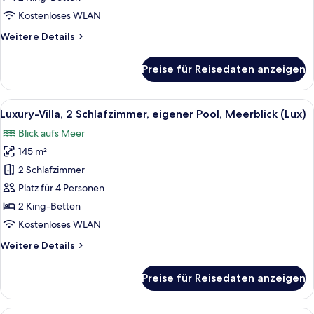
Gartenblick
Kostenloses WLAN
(Lux)
Weitere
Weitere Details
anzeigen
Details
für
Preise für Reisedaten anzeigen
Villa,
2 Schlafzimmer,
eigener
Alle
Ein Poolbereich mit Liegestühlen, ein
8
Pool,
Luxury-Villa, 2 Schlafzimmer, eigener Pool, Meerblick (Lux)
Fotos
Gartenblick
Blick aufs Meer
(Lux)
für
145 m²
Luxury-
Villa,
2 Schlafzimmer
2 Schlafzimmer,
Platz für 4 Personen
eigener
2 King-Betten
Pool,
Kostenloses WLAN
Meerblick
Weitere
Weitere Details
(Lux)
Details
anzeigen
für
Preise für Reisedaten anzeigen
Luxury-
Villa,
2 Schlafzimmer,
Ein zweistöckiges Haus mit Swimming