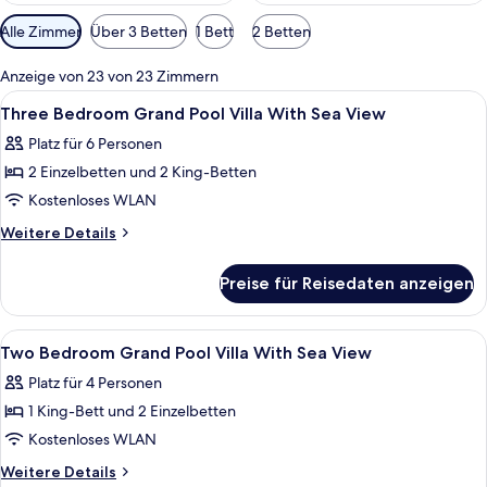
Verfügbare
Alle Zimmer
Über 3 Betten
1 Bett
2 Betten
Filter
für
Anzeige von 23 von 23 Zimmern
Zimmer
Alle
Hochwertige Bettwaren, Minibar, Zimm
8
Three Bedroom Grand Pool Villa With Sea View
Fotos
Platz für 6 Personen
für
2 Einzelbetten und 2 King-Betten
Three
Bedroom
Kostenloses WLAN
Grand
Weitere
Weitere Details
Pool
Details
für
Villa
Preise für Reisedaten anzeigen
Three
With
Bedroom
Sea
Grand
Alle
Hochwertige Bettwaren, Minibar, Zimm
8
View
Pool
Two Bedroom Grand Pool Villa With Sea View
Fotos
Villa
anzeigen
Platz für 4 Personen
With
für
Sea
1 King-Bett und 2 Einzelbetten
Two
View
Bedroom
Kostenloses WLAN
Grand
Weitere
Weitere Details