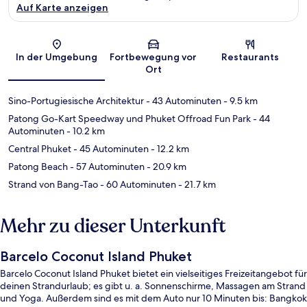
Auf Karte anzeigen
Karte
In der Umgebung
Fortbewegung vor
Restaurants
Ort
Sino-Portugiesische Architektur
- 43 Autominuten
- 9.5 km
Patong Go-Kart Speedway und Phuket Offroad Fun Park
- 44
Autominuten
- 10.2 km
Central Phuket
- 45 Autominuten
- 12.2 km
Patong Beach
- 57 Autominuten
- 20.9 km
Strand von Bang-Tao
- 60 Autominuten
- 21.7 km
Mehr zu dieser Unterkunft
Barcelo Coconut Island Phuket
Barcelo Coconut Island Phuket bietet ein vielseitiges Freizeitangebot für
deinen Strandurlaub; es gibt u. a. Sonnenschirme, Massagen am Strand
und Yoga. Außerdem sind es mit dem Auto nur 10 Minuten bis: Bangkok