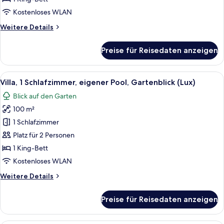
Kostenloses WLAN
Weitere
Weitere Details
Details
für
Preise für Reisedaten anzeigen
Deluxe-
Suite
Alle
Ein Poolbereich mit Liegestühlen und 
6
Villa, 1 Schlafzimmer, eigener Pool, Gartenblick (Lux)
Fotos
Blick auf den Garten
für
100 m²
Villa,
1
1 Schlafzimmer
Schlafzimmer,
Platz für 2 Personen
eigener
1 King-Bett
Pool,
Kostenloses WLAN
Gartenblick
Weitere
Weitere Details
(Lux)
Details
anzeigen
für
Preise für Reisedaten anzeigen
Villa,
1
Schlafzimmer,