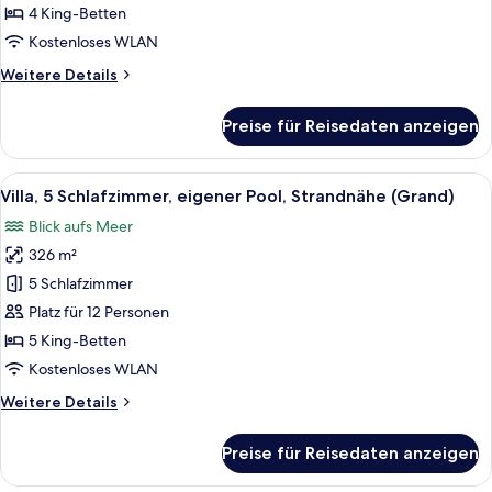
Pool,
4 King-Betten
Strandnähe
Kostenloses WLAN
(Grand)
Weitere
Weitere Details
anzeigen
Details
für
Preise für Reisedaten anzeigen
Villa,
4 Schlafzimmer,
eigener
Alle
Ein Poolbereich mit Liegestühlen und 
6
Pool,
Villa, 5 Schlafzimmer, eigener Pool, Strandnähe (Grand)
Fotos
Strandnähe
Blick aufs Meer
(Grand)
für
326 m²
Villa,
5 Schlafzimmer,
5 Schlafzimmer
eigener
Platz für 12 Personen
Pool,
5 King-Betten
Strandnähe
Kostenloses WLAN
(Grand)
Weitere
Weitere Details
anzeigen
Details
für
Preise für Reisedaten anzeigen
Villa,
5 Schlafzimmer,