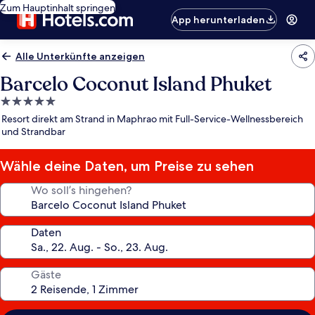
Zum Hauptinhalt springen
App herunterladen
Alle Unterkünfte anzeigen
Barcelo Coconut Island Phuket
5.0-
Sterne-
Resort direkt am Strand in Maphrao mit Full-Service-Wellnessbereich
Unterkunft
und Strandbar
Wähle deine Daten, um Preise zu sehen
Wo soll’s hingehen?
Daten
Gäste