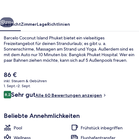
rück
Weiter
210+
Übersicht
Zimmer
Lage
Richtlinien
Barcelo Coconut Island Phuket bietet ein vielseitiges
Freizeitangebot für deinen Strandurlaub; es gibt u. a.
Sonnenschirme, Massagen am Strand und Yoga. Außerdem sind es
mit dem Auto nur 10 Minuten bis: Bangkok Phuket Hospital. Wer ein
paar Bahnen ziehen möchte, kann sich auf 5 Außenpools freuen.
Wenn dir der Sinn eher nach Entspannung steht, kannst du dich im
Wellnessbereich mit Warmsteinmassagen, Ganzkörperwickeln und
Der
86 €
Gesichtsbehandlungen verwöhnen lassen. Kabang Restaurant
aktuelle
inkl. Steuern & Gebühren
bietet einen Blick auf den Strand und ist eines von insgesamt 5
Preis
1. Sept.–2. Sept.
Restaurants und 5 Poolbars. Als weitere Highlights bietet dieses
Außenbereich
beträgt
Bewertungen
Resort im luxuriösen Stil 5 Bars/Lounges, einen kostenlosen
Sehr gut
8,2
Alle 60 Bewertungen anzeigen
86 €.
8,2 von 10.
Kinderclub und eine Strandbar.
Beliebte Annehmlichkeiten
Pool
Frühstück inbegriffen
Wellness
Flughafentransfer