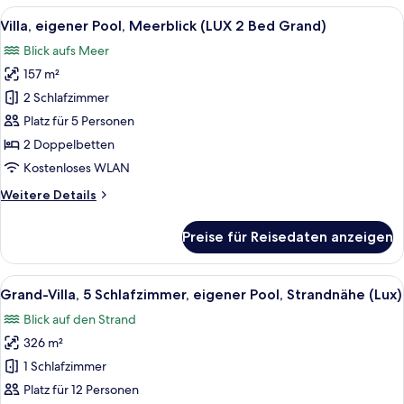
eigener
Alle
Ausblick vom Zimmer
9
Pool,
Villa, eigener Pool, Meerblick (LUX 2 Bed Grand)
Fotos
Strandnähe
Blick aufs Meer
(Grand)
für
157 m²
Villa,
eigener
2 Schlafzimmer
Pool,
Platz für 5 Personen
Meerblick
2 Doppelbetten
(LUX
Kostenloses WLAN
2
Weitere
Weitere Details
Bed
Details
Grand)
für
Preise für Reisedaten anzeigen
anzeigen
Villa,
eigener
Pool,
Alle
Ein geräumiges Schlafzimmer mit eine
12
Meerblick
Grand-Villa, 5 Schlafzimmer, eigener Pool, Strandnähe (Lux)
Fotos
(LUX
Blick auf den Strand
2
für
Bed
326 m²
Grand-
Grand)
Villa,
1 Schlafzimmer
5 Schlafzimmer,
Platz für 12 Personen