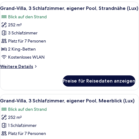
4 Schlafzimmer,
Alle
Ein zweistöckiges Haus mit Swimmingp
10
eigener
Grand-Villa, 3 Schlafzimmer, eigener Pool, Strandnähe (Lux)
Fotos
Pool,
Blick auf den Strand
Strandnähe
für
(Lux)
252 m²
Grand-
Villa,
3 Schlafzimmer
3 Schlafzimmer,
Platz für 7 Personen
eigener
2 King-Betten
Pool,
Kostenloses WLAN
Strandnähe
Weitere
Weitere Details
(Lux)
Details
anzeigen
für
Preise für Reisedaten anzeigen
Grand-
Villa,
3 Schlafzimmer,
Alle
Ein großzügiger Wohnbereich mit eine
7
eigener
Grand-Villa, 3 Schlafzimmer, eigener Pool, Meerblick (Lux)
Fotos
Pool,
Blick auf den Strand
Strandnähe
für
(Lux)
252 m²
Grand-
Villa,
1 Schlafzimmer
3 Schlafzimmer,
Platz für 7 Personen