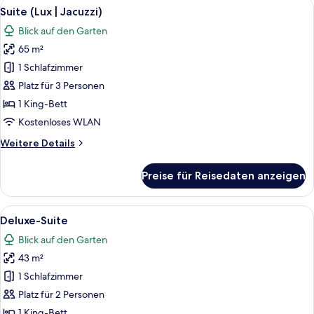
Alle
Ein modernes Hotelzimmer mit einem gr
10
Suite (Lux | Jacuzzi)
Fotos
Blick auf den Garten
für
65 m²
Suite
(Lux
1 Schlafzimmer
|
Platz für 3 Personen
Jacuzzi)
1 King-Bett
anzeigen
Kostenloses WLAN
Weitere
Weitere Details
Details
für
Preise für Reisedaten anzeigen
Suite
(Lux
|
Alle
Ein modernes Hotelzimmer mit einem 
6
Jacuzzi)
Deluxe-Suite
Fotos
Blick auf den Garten
für
43 m²
Deluxe-
Suite
1 Schlafzimmer
anzeigen
Platz für 2 Personen
1 King-Bett