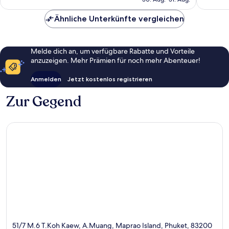
Bewert
70 €
Credit
per
Ähnliche Unterkünfte vergleichen
Night
|
Mandat
Melde dich an, um verfügbare Rabatte und Vorteile
Shared
anzuzeigen. Mehr Prämien für noch mehr Abenteuer!
Speedb
from
Anmelden
Jetzt kostenlos registrieren
Ao
Po,
Zur Gegend
Phuket
Ko
Yao
51/7 M.6 T.Koh Kaew, A.Muang, Maprao Island, Phuket, 83200