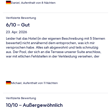
Daniel, Aufenthalt von 8 Nächten
Verifizierte Bewertung
6/10 – Gut
23. Apr. 2026
Leider hat das Hotel (in der eigenen Beschreibung mit 5 Sternen
bewertet) nicht annähernd dem entsprochen, was ich mir
versprochen habe. Alles sah abgewohnt und teils schmutzig
aus. Der Pool, der sich an die Terrasse unserer Suite anschloss,
war mit etlichen Fehlstellen in der Verkleidung versehen, der
Boden im Küchenbereich war im Stein geschwärzt, der
Etagenflur war an den Wänden mit Kratzern und Abschabungen
übersät, die teils notdürftig übermalt wurden…Der sogenannte
Hotel eigenen Strand war nicht benutzbar, weil schon wenige
Meter weiter blaue Plastikrohre, die über den Strand liefen,
Schmutzwasser in die See einleiteten..
Michael, Aufenthalt von 11 Nächten
Verifizierte Bewertung
10/10 – Außergewöhnlich