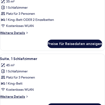
35 m²
für
1 Schlafzimmer
Deluxe-
Zimmer,
Platz für 3 Personen
Poolzugang
1 King-Bett ODER 2 Einzelbetten
anzeigen
Kostenloses WLAN
Weitere
Weitere Details
Details
für
Preise für Reisedaten anzeigen
Deluxe-
Zimmer,
Poolzugang
Alle
Ein modernes Hotelzimmer mit Bett, So
9
Suite, 1 Schlafzimmer
Fotos
45 m²
für
1 Schlafzimmer
Suite,
1
Platz für 3 Personen
Schlafzimmer
1 King-Bett
anzeigen
Kostenloses WLAN
Weitere
Weitere Details
Details
für