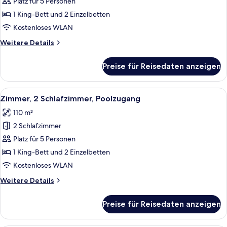
Meerblick
Platz für 5 Personen
anzeigen
1 King-Bett und 2 Einzelbetten
Kostenloses WLAN
Weitere
Weitere Details
Details
für
Preise für Reisedaten anzeigen
Zimmer,
2 Schlafzimmer,
Meerblick
Alle
Ein Pool mit Glasgeländer, umgeben v
9
Zimmer, 2 Schlafzimmer, Poolzugang
Fotos
110 m²
für
2 Schlafzimmer
Zimmer,
2 Schlafzimmer,
Platz für 5 Personen
Poolzugang
1 King-Bett und 2 Einzelbetten
anzeigen
Kostenloses WLAN
Weitere
Weitere Details
Details
für
Preise für Reisedaten anzeigen
Zimmer,
2 Schlafzimmer,
Poolzugang