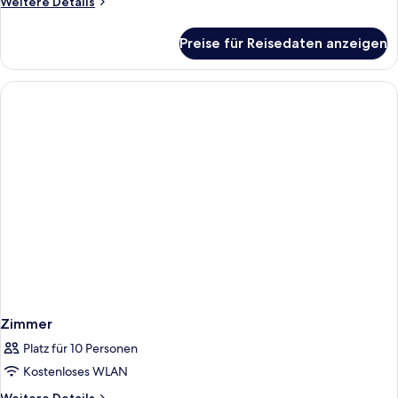
Weitere
Weitere Details
Details
für
Preise für Reisedaten anzeigen
Zimmer
Zimmer
Platz für 10 Personen
Kostenloses WLAN
Weitere