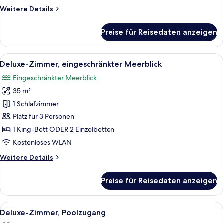
Weitere
Weitere Details
Details
für
Preise für Reisedaten anzeigen
Deluxe-
Zimmer,
Balkon
Alle
Ein Balkon mit Meerblick, ein Schreibt
7
Deluxe-Zimmer, eingeschränkter Meerblick
Fotos
Eingeschränkter Meerblick
für
35 m²
Deluxe-
Zimmer,
1 Schlafzimmer
eingeschränkter
Platz für 3 Personen
Meerblick
1 King-Bett ODER 2 Einzelbetten
anzeigen
Kostenloses WLAN
Weitere
Weitere Details
Details
für
Preise für Reisedaten anzeigen
Deluxe-
Zimmer,
eingeschränkter
Alle
Ein modernes Hotel mit Poolbereich, in
9
Meerblick
Deluxe-Zimmer, Poolzugang
Fotos