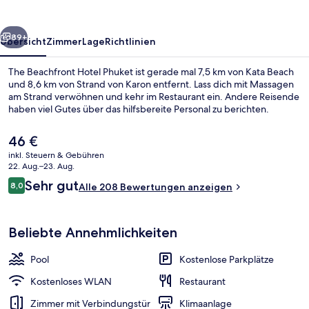
rück
Weiter
89+
Übersicht
Zimmer
Lage
Richtlinien
The Beachfront Hotel Phuket ist gerade mal 7,5 km von Kata Beach
und 8,6 km von Strand von Karon entfernt. Lass dich mit Massagen
am Strand verwöhnen und kehr im Restaurant ein. Andere Reisende
haben viel Gutes über das hilfsbereite Personal zu berichten.
Der
46 €
aktuelle
inkl. Steuern & Gebühren
Preis
22. Aug.–23. Aug.
beträgt
Bewertungen
Sehr gut
8,0
Außenpool, Sonnenschirme
Alle 208 Bewertungen anzeigen
46 €.
8,0 von 10.
Beliebte Annehmlichkeiten
Pool
Kostenlose Parkplätze
Kostenloses WLAN
Restaurant
Zimmer mit Verbindungstür
Klimaanlage