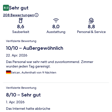
Sehr gut
8,0
208 Bewertungen
8,6
8,0
8,8
Sauberkeit
Ausstattung
Personal & Service
Bewertungen
Verifizierte Bewertung
10/10 – Außergewöhnlich
22. Apr. 2026
Das Personal war sehr nett und zuvorkommend. Zimmer
wurden jeden Tag gereinigt.
Selcan, Aufenthalt von 9 Nächten
Verifizierte Bewertung
8/10 – Sehr gut
1. Apr. 2026
Das Internet hatte abbrüche