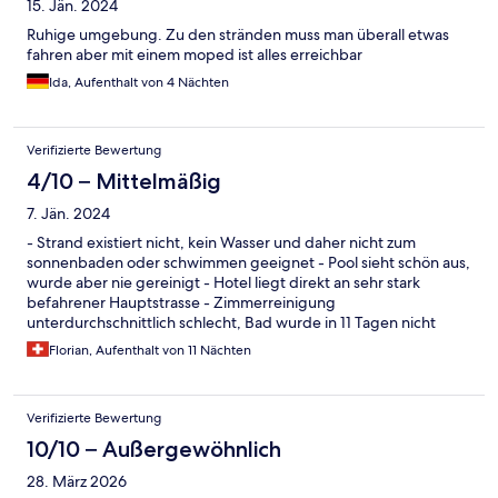
15. Jän. 2024
Ruhige umgebung. Zu den stränden muss man überall etwas
fahren aber mit einem moped ist alles erreichbar
Ida, Aufenthalt von 4 Nächten
Verifizierte Bewertung
4/10 – Mittelmäßig
7. Jän. 2024
- Strand existiert nicht, kein Wasser und daher nicht zum
sonnenbaden oder schwimmen geeignet - Pool sieht schön aus,
wurde aber nie gereinigt - Hotel liegt direkt an sehr stark
befahrener Hauptstrasse - Zimmerreinigung
unterdurchschnittlich schlecht, Bad wurde in 11 Tagen nicht
gereinigt! guter bewachter Parkplatz
Florian, Aufenthalt von 11 Nächten
Verifizierte Bewertung
10/10 – Außergewöhnlich
28. März 2026