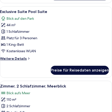
Suite
Alle
Ein Hotelzimmer mit einem großen Bett
10
Exclusive Suite Pool Suite
Fotos
Blick auf den Park
für
44 m²
Exclusive
Suite
1 Schlafzimmer
Pool
Platz für 3 Personen
Suite
1 King-Bett
anzeigen
Kostenloses WLAN
Weitere
Weitere Details
Details
für
Preise für Reisedaten anzeigen
Exclusive
Suite
Pool
Alle
Ein Balkon mit Glasgeländer, einem Ti
10
Suite
Zimmer, 2 Schlafzimmer, Meerblick
Fotos
Blick aufs Meer
für
110 m²
Zimmer,
2 Schlafzimmer,
2 Schlafzimmer