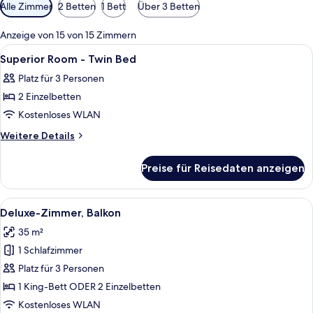
Verfügbare
Alle Zimmer
2 Betten
1 Bett
Über 3 Betten
Filter
für
Anzeige von 15 von 15 Zimmern
Zimmer
Alle
Minibar, Zimmersafe, Schreibtisch, k
7
Superior Room - Twin Bed
Fotos
Platz für 3 Personen
für
2 Einzelbetten
Superior
Room
Kostenloses WLAN
-
Weitere
Weitere Details
Twin
Details
für
Bed
Preise für Reisedaten anzeigen
Superior
anzeigen
Room
-
Alle
Ein modernes Hotelzimmer mit Bett, So
8
Twin
Deluxe-Zimmer, Balkon
Fotos
Bed
35 m²
für
1 Schlafzimmer
Deluxe-
Zimmer,
Platz für 3 Personen
Balkon
1 King-Bett ODER 2 Einzelbetten
anzeigen
Kostenloses WLAN