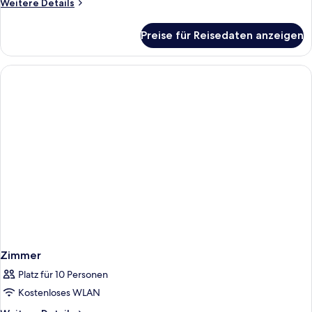
Weitere
Weitere Details
Details
für
Preise für Reisedaten anzeigen
Superior-
Zweibettzimmer,
Poolzugang
Zimmer
Platz für 10 Personen
Kostenloses WLAN