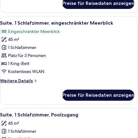
Preise für Reisedaten anzeigen
Suite,
1
Schlafzimmer
Alle
Ein Balkon mit Meerblick, ein Schreibt
7
Suite, 1 Schlafzimmer, eingeschränkter Meerblick
Fotos
Eingeschränkter Meerblick
für
45 m²
Suite,
1
1 Schlafzimmer
Schlafzimmer,
Platz für 3 Personen
eingeschränkter
1 King-Bett
Meerblick
Kostenloses WLAN
anzeigen
Weitere
Weitere Details
Details
für
Preise für Reisedaten anzeigen
Suite,
1
Schlafzimmer,
Alle
Ein modernes Hotel mit Poolbereich, d
8
eingeschränkter
Suite, 1 Schlafzimmer, Poolzugang
Fotos
Meerblick
45 m²
für
1 Schlafzimmer
Suite,