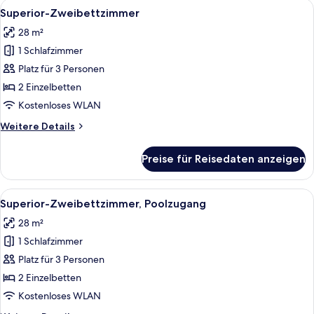
Alle
Ein Hotelzimmer mit zwei Betten, eine
7
Superior-Zweibettzimmer
Fotos
28 m²
für
1 Schlafzimmer
Superior-
Zweibettzimmer
Platz für 3 Personen
anzeigen
2 Einzelbetten
Kostenloses WLAN
Weitere
Weitere Details
Details
für
Preise für Reisedaten anzeigen
Superior-
Zweibettzimmer
Alle
Ein Hotelzimmer mit Bett, Nachttisch 
8
Superior-Zweibettzimmer, Poolzugang
Fotos
28 m²
für
1 Schlafzimmer
Superior-
Zweibettzimmer,
Platz für 3 Personen
Poolzugang
2 Einzelbetten
anzeigen
Kostenloses WLAN