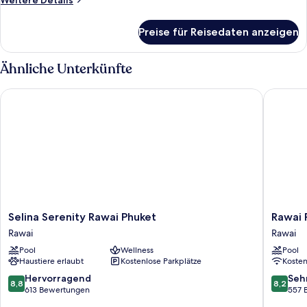
Weitere Details
Details
für
Preise für Reisedaten anzeigen
Zimmer
Ähnliche Unterkünfte
Selina Serenity Rawai Phuket
Rawai Pa
Selina
Rawai
Selina Serenity Rawai Phuket
Rawai 
Serenity
Palm
Rawai
Rawai
Rawai
Beach
Pool
Wellness
Pool
Phuket
Resort
Haustiere erlaubt
Kostenlose Parkplätze
Koste
Rawai
Rawai
8.8
8.2
Hervorragend
Seh
8,8
8,2
von
von
613 Bewertungen
557 
10,
10,