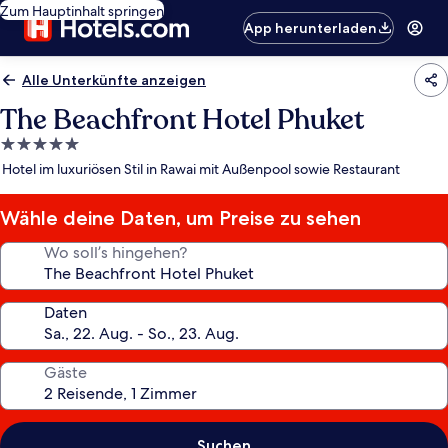
Zum Hauptinhalt springen
App herunterladen
Alle Unterkünfte anzeigen
The Beachfront Hotel Phuket
5.0-
Sterne-
Hotel im luxuriösen Stil in Rawai mit Außenpool sowie Restaurant
Unterkunft
Wähle deine Daten, um Preise zu sehen
Wo soll’s hingehen?
Daten
Gäste
Suchen