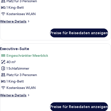
1
Platz für 3 Personen
Schlafzimmer,
1 King-Bett
Poolzugang
Kostenloses WLAN
anzeigen
Weitere
Weitere Details
Details
für
Preise für Reisedaten anzeigen
Suite,
1
Schlafzimmer,
Alle
Ein modernes Wohnzimmer mit einem g
6
Poolzugang
Executive-Suite
Fotos
Eingeschränkter Meerblick
für
40 m²
Executive-
Suite
1 Schlafzimmer
anzeigen
Platz für 3 Personen
1 King-Bett
Kostenloses WLAN
Weitere
Weitere Details
Details
für
Preise für Reisedaten anzeigen
Executive-