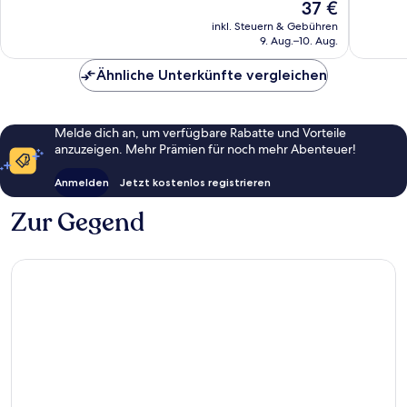
Der
37 €
Hervorragend,
Sehr
Preis
613
gut,
inkl. Steuern & Gebühren
beträgt
9. Aug.–10. Aug.
Bewertungen
557
37 €
Bewert
Ähnliche Unterkünfte vergleichen
Melde dich an, um verfügbare Rabatte und Vorteile
anzuzeigen. Mehr Prämien für noch mehr Abenteuer!
Anmelden
Jetzt kostenlos registrieren
Zur Gegend