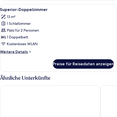
Alle
Ein Hotelzimmer mit Bett, Schreibtisc
12
Superior-Doppelzimmer
Fotos
13 m²
für
1 Schlafzimmer
Superior-
Doppelzimmer
Platz für 2 Personen
anzeigen
1 Doppelbett
Kostenloses WLAN
Weitere
Weitere Details
Details
für
Preise für Reisedaten anzeigen
Superior-
Doppelzimmer
Ähnliche Unterkünfte
ResidHotel Cannes Festival
Hotel de