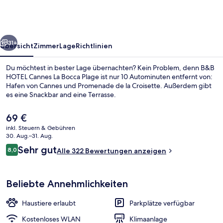
La
Bocca
Plage
rück
Weiter
31+
Übersicht
Zimmer
Lage
Richtlinien
Du möchtest in bester Lage übernachten? Kein Problem, denn B&B
HOTEL Cannes La Bocca Plage ist nur 10 Autominuten entfernt von:
Hafen von Cannes und Promenade de la Croisette. Außerdem gibt
es eine Snackbar and eine Terrasse.
Der
69 €
aktuelle
inkl. Steuern & Gebühren
Preis
30. Aug.–31. Aug.
beträgt
Bewertungen
Sehr gut
8,0
Tägliches Frühstücksbuffet gegen Ge
Alle 322 Bewertungen anzeigen
69 €.
8,0 von 10.
Beliebte Annehmlichkeiten
Haustiere erlaubt
Parkplätze verfügbar
Kostenloses WLAN
Klimaanlage