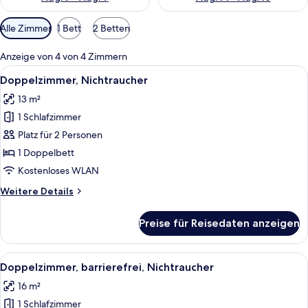
Verfügbare
Alle Zimmer
1 Bett
2 Betten
Filter
für
Anzeige von 4 von 4 Zimmern
Zimmer
Alle
Ein Hotelzimmer mit Bett, Schreibtisc
8
Doppelzimmer, Nichtraucher
Fotos
13 m²
für
1 Schlafzimmer
Doppelzimmer,
Nichtraucher
Platz für 2 Personen
anzeigen
1 Doppelbett
Kostenloses WLAN
Weitere
Weitere Details
Details
für
Preise für Reisedaten anzeigen
Doppelzimmer,
Nichtraucher
Alle
Ein Hotelzimmer mit Bett, Schreibtisc
8
Doppelzimmer, barrierefrei, Nichtraucher
Fotos
16 m²
für
1 Schlafzimmer
Doppelzimmer,