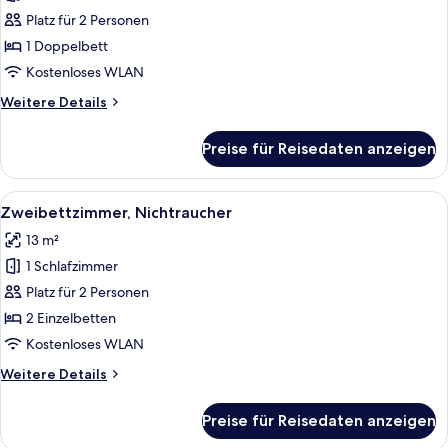
barrierefrei,
Platz für 2 Personen
Nichtraucher
1 Doppelbett
anzeigen
Kostenloses WLAN
Weitere
Weitere Details
Details
für
Preise für Reisedaten anzeigen
Doppelzimmer,
barrierefrei,
Nichtraucher
Alle
Ein Hotelzimmer mit Bett, Schreibtisc
4
Zweibettzimmer, Nichtraucher
Fotos
13 m²
für
1 Schlafzimmer
Zweibettzimmer,
Nichtraucher
Platz für 2 Personen
anzeigen
2 Einzelbetten
Kostenloses WLAN
Weitere
Weitere Details
Details
für
Preise für Reisedaten anzeigen
Zweibettzimmer,
Nichtraucher