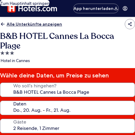
Zum Hauptinhalt springen
App herunterladen
Alle Unterkünfte anzeigen
B&B HOTEL Cannes La Bocca
Plage
3.0-
Sterne-
Hotel in Cannes
Unterkunft
Wähle deine Daten, um Preise zu sehen
Wo soll’s hingehen?
Daten
Gäste