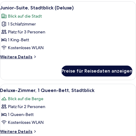
Stadtblick
Alle
Ein Hotelzimmer mit einem großen Bett
8
Junior-Suite, Stadtblick (Deluxe)
Fotos
Blick auf die Stadt
für
1 Schlafzimmer
Junior-
Suite,
Platz für 3 Personen
Stadtblick
1 King-Bett
(Deluxe)
Kostenloses WLAN
anzeigen
Weitere
Weitere Details
Details
für
Preise für Reisedaten anzeigen
Junior-
Suite,
Stadtblick
Alle
Deluxe-Zimmer, 1 Queen-Bett, Stadtbl
10
(Deluxe)
Deluxe-Zimmer, 1 Queen-Bett, Stadtblick
Fotos
Blick auf die Berge
für
Platz für 2 Personen
Deluxe-
Zimmer,
1 Queen-Bett
1
Kostenloses WLAN
Queen-
Weitere
Weitere Details
Bett,