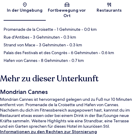
Karte
In der Umgebung
Fortbewegung vor
Restaurants
Ort
Promenade de la Croisette
- 1 Gehminute
- 0.0 km
Rue d'Antibes
- 3 Gehminuten
- 0.3 km
Strand von Mace
- 3 Gehminuten
- 0.3 km
Palais des Festivals et des Congrès
- 6 Gehminuten
- 0.6 km
Hafen von Cannes
- 8 Gehminuten
- 0.7 km
Mehr zu dieser Unterkunft
Mondrian Cannes
Mondrian Cannes ist hervorragend gelegen und zu Fuß nur 10 Minuten
entfernt von: Promenade de la Croisette und Hafen von Cannes.
Nachdem du dich im Fitnessbereich ausgepowert hast, kannnst du im
Restaurant etwas essen oder bei einem Drink in der Bar/Lounge neue
Kräfte sammeln. Weitere Highlights wie eine Strandbar, eine Terrasse
und ein Garten sprechen für dieses Hotel im luxuriösen Stil.
Informationen zu den Rechten zur Stornierung