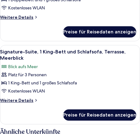
1 Doppelbett
und
Kostenloses WLAN
Schlafsofa,
Weitere
Weitere Details
Terrasse,
Details
Stadtblick
für
Preise für Reisedaten anzeigen
Suite,
anzeigen
1 Doppelbett
und
Alle
Ein Hotelzimmer mit Bett, Sofa, Couch
11
Schlafsofa,
Signature-Suite, 1 King-Bett und Schlafsofa, Terrasse,
Fotos
Terrasse,
Meerblick
Stadtblick
für
Blick aufs Meer
Signature-
Platz für 3 Personen
Suite,
1 King-Bett und 1 großes Schlafsofa
1 King-
Bett
Kostenloses WLAN
und
Weitere
Weitere Details
Schlafsofa,
Details
für
Terrasse,
Preise für Reisedaten anzeigen
Signature-
Meerblick
Suite,
anzeigen
1 King-
Ähnliche Unterkünfte
Bett
und