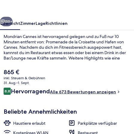
rück
Weiter
155+
Übersicht
Zimmer
Lage
Richtlinien
Mondrian Cannes ist hervorragend gelegen und zu Fuß nur 10
Minuten entfernt von: Promenade de la Croisette und Hafen von
Cannes. Nachdem du dich im Fitnessbereich ausgepowert hast,
kannnst du im Restaurant etwas essen oder bei einem Drink in der
Bar/Lounge neue Kräfte sammeln. Weitere Highlights wie eine
Strandbar, eine Terrasse und ein Garten sprechen für dieses Hotel
im luxuriösen Stil.
Der
865 €
aktuelle
inkl. Steuern & Gebühren
Preis
31. Aug.–1. Sept.
Restaurant
beträgt
Bewertungen
Hervorragend
8,8
Alle 673 Bewertungen anzeigen
865 €.
8,8 von 10.
Beliebte Annehmlichkeiten
Haustiere erlaubt
Parkplätze verfügbar
Kostenloses WLAN
Restaurant