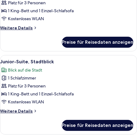
Zimmer,
Platz für 3 Personen
Terrasse,
1 King-Bett und 1 Einzel-Schlafsofa
Meerblick
Kostenloses WLAN
(Prestige)
Weitere
Weitere Details
anzeigen
Details
für
Preise für Reisedaten anzeigen
Superior-
Zimmer,
Terrasse,
Alle
Ein Hotelzimmer mit einem großen Bett
10
Meerblick
Junior-Suite, Stadtblick
Fotos
(Prestige)
Blick auf die Stadt
für
1 Schlafzimmer
Junior-
Suite,
Platz für 3 Personen
Stadtblick
1 King-Bett und 1 Einzel-Schlafsofa
anzeigen
Kostenloses WLAN
Weitere
Weitere Details
Details
für
Preise für Reisedaten anzeigen
Junior-
Suite,