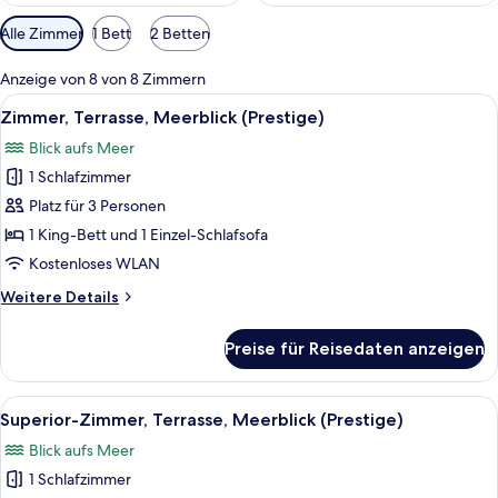
Verfügbare
Alle Zimmer
1 Bett
2 Betten
Filter
für
Anzeige von 8 von 8 Zimmern
Zimmer
Alle
Zimmer, Terrasse, Meerblick (Prestige)
13
Zimmer, Terrasse, Meerblick (Prestige)
Fotos
Blick aufs Meer
für
1 Schlafzimmer
Zimmer,
Terrasse,
Platz für 3 Personen
Meerblick
1 King-Bett und 1 Einzel-Schlafsofa
(Prestige)
Kostenloses WLAN
anzeigen
Weitere
Weitere Details
Details
für
Preise für Reisedaten anzeigen
Zimmer,
Terrasse,
Meerblick
Alle
Superior-Zimmer, Terrasse, Meerblick 
15
(Prestige)
Superior-Zimmer, Terrasse, Meerblick (Prestige)
Fotos
Blick aufs Meer
für
1 Schlafzimmer
Superior-