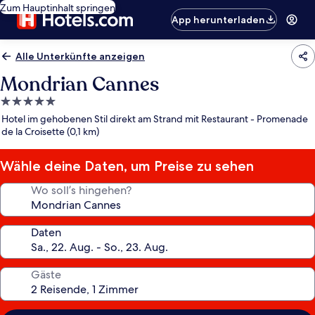
Zum Hauptinhalt springen
App herunterladen
Alle Unterkünfte anzeigen
Mondrian Cannes
5.0-
Sterne-
Hotel im gehobenen Stil direkt am Strand mit Restaurant - Promenade
Unterkunft
de la Croisette (0,1 km)
Wähle deine Daten, um Preise zu sehen
Wo soll’s hingehen?
Daten
Gäste