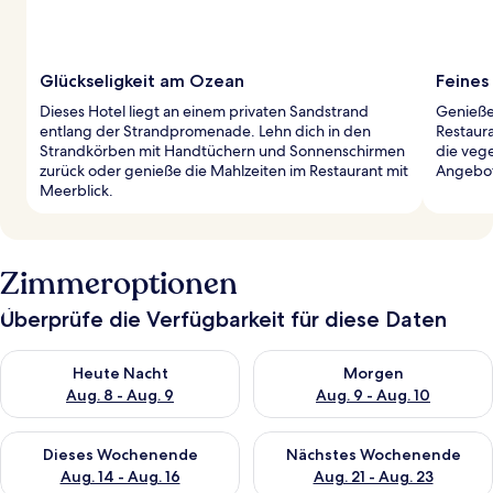
Glückseligkeit am Ozean
Feines
Dieses Hotel liegt an einem privaten Sandstrand
Genieße
entlang der Strandpromenade. Lehn dich in den
Restaura
Strandkörben mit Handtüchern und Sonnenschirmen
die veg
zurück oder genieße die Mahlzeiten im Restaurant mit
Angebot
Meerblick.
Zimmeroptionen
Überprüfe die Verfügbarkeit für diese Daten
Überprüfe die Verfügbarkeit für heute Nacht, Aug. 8 - Aug. 9.
Überprüfe die Verfügbarkeit f
Heute Nacht
Morgen
Aug. 8 - Aug. 9
Aug. 9 - Aug. 10
Überprüfe die Verfügbarkeit für dieses Wochenende, Aug. 14 -
Überprüfe die Verfügbarkeit f
Dieses Wochenende
Nächstes Wochenende
Aug. 14 - Aug. 16
Aug. 21 - Aug. 23