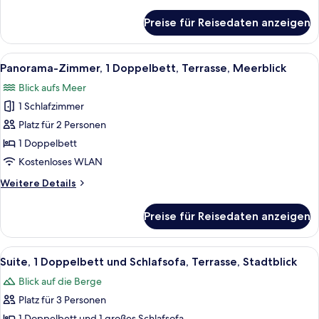
Details
Stadtblick
für
Preise für Reisedaten anzeigen
Deluxe-
anzeigen
Zimmer,
1
Alle
Eine Dachterrasse mit Pool, Liegestüh
13
Queen-
Panorama-Zimmer, 1 Doppelbett, Terrasse, Meerblick
Fotos
Bett,
Blick aufs Meer
Stadtblick
für
1 Schlafzimmer
Panorama-
Zimmer,
Platz für 2 Personen
1
1 Doppelbett
Doppelbett,
Kostenloses WLAN
Terrasse,
Weitere
Weitere Details
Meerblick
Details
anzeigen
für
Preise für Reisedaten anzeigen
Panorama-
Zimmer,
1
Alle
Eine Dachterrasse mit Blick auf eine 
7
Doppelbett,
Suite, 1 Doppelbett und Schlafsofa, Terrasse, Stadtblick
Fotos
Terrasse,
Blick auf die Berge
Meerblick
für
Platz für 3 Personen
Suite,
1 Doppelbett und 1 großes Schlafsofa