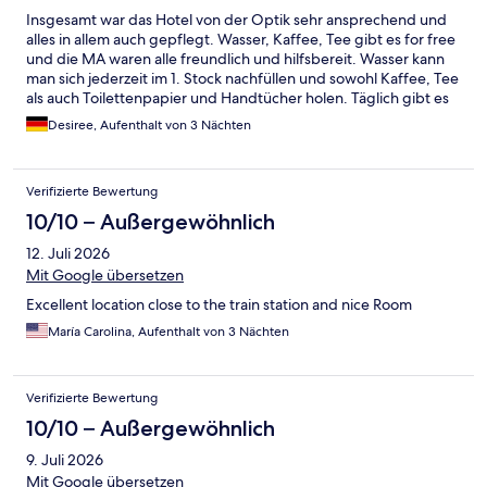
Insgesamt war das Hotel von der Optik sehr ansprechend und
alles in allem auch gepflegt. Wasser, Kaffee, Tee gibt es for free
und die MA waren alle freundlich und hilfsbereit. Wasser kann
man sich jederzeit im 1. Stock nachfüllen und sowohl Kaffee, Tee
als auch Toilettenpapier und Handtücher holen. Täglich gibt es
einen Touch up durch das Housekeeping. Wenn nicht
Desiree, Aufenthalt von 3 Nächten
gewünscht/benötigt hängt man einfach das "Nicht stören"
Schild raus. Das Hotel ist mitten in einer Einkaufsstraße aber
dank der Fenster ist es trotzdem recht ruhig. Wir waren im 4.
Verifizierte Bewertung
Stock mit Fenstern zur Seitenstraße. Von den Zimmernachbarn
hört man max. Wenn sie Wasser laufen lassen, ansonsten
10/10 – Außergewöhnlich
wirklich nix. Im Bad gibt es Rollos an den Fenstern, jedoch sind
12. Juli 2026
diese so angebracht, dass die Halterung wenn man das Fenster
öffnet sehr leicht ein Loch in der Wand fabrizieren.
Mit Google übersetzen
Offensichtlich wurde das schon mehrfach neu verputzt. Zudem
Excellent location close to the train station and nice Room
war eines der Rollos kaputt und ließ sich nicht mehr hochrollen
bzw. Es war kein Band vorhanden. Ein Handtuch für den Boden
María Carolina, Aufenthalt von 3 Nächten
wäre super gewesen, wir hatten das aber nicht reklamiert, vllt.
wurde es nur vergessen. War für uns nicht schlimm. Die Wände
haben doch einige Macken und Streifen von Koffern etc.
Verifizierte Bewertung
Ebenfalls nicht schlimm und aufgrund der "Größe" des Zimmers
10/10 – Außergewöhnlich
auch verständlich. Dennoch würde ich in anbetracht des Preises
erwarten, dass eben auch diese Details bzw vermeintlich.
9. Juli 2026
Kleinigkeiten berücksichtigt werden. Also insgesamt ein
Mit Google übersetzen