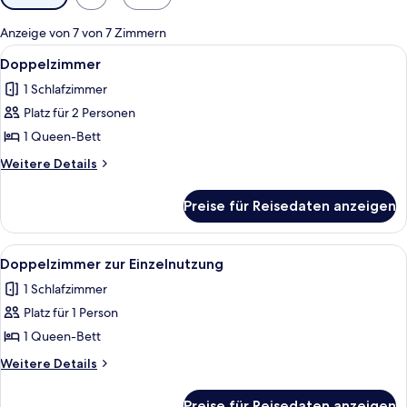
Filter
für
Anzeige von 7 von 7 Zimmern
Zimmer
Alle
Ein modernes Hotelzimmer mit einem g
6
Doppelzimmer
Fotos
1 Schlafzimmer
für
Platz für 2 Personen
Doppelzimmer
anzeigen
1 Queen-Bett
Weitere
Weitere Details
Details
für
Preise für Reisedaten anzeigen
Doppelzimmer
Alle
Ein ordentlich eingerichtetes Hotelzi
6
Doppelzimmer zur Einzelnutzung
Fotos
1 Schlafzimmer
für
Platz für 1 Person
Doppelzimmer
zur
1 Queen-Bett
Einzelnutzung
Weitere
Weitere Details
anzeigen
Details
für
Preise für Reisedaten anzeigen