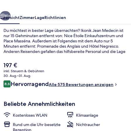
rück
Weiter
81+
Übersicht
Zimmer
Lage
Richtlinien
Du möchtest in bester Lage übernachten? Ikonik Jean Medecin ist
nur 15 Gehminuten entfernt von: Nice Étoile Einkaufszentrum und
Place Masséna. Außerdem ist Folgendes mit dem Auto nur 5
Minuten entfernt: Promenade des Anglais und Hôtel Negresco.
Anderen Reisenden gefallen das hilfsbereite Personal und die Lage
sehr gut. Die öffentlichen Verkehrsmittel sind nur einen kurzen
Fußmarsch entfernt: Zur S-Bahn-Station Gare Thiers sind es nur
Der
197 €
wenige Schritte und zur S-Bahn-Station Jean Médecin 5 Minuten.
aktuelle
inkl. Steuern & Gebühren
Preis
30. Aug.–31. Aug.
Bar (in der Unterkunft)
beträgt
Bewertungen
Hervorragend
8,6
Alle 575 Bewertungen anzeigen
197 €.
8,6 von 10.
Beliebte Annehmlichkeiten
Kostenloses WLAN
Klimaanlage
Rund um die Uhr besetzte
Nichtraucher
Rezeption