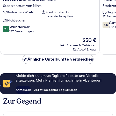
AMBASSADOR
Saint
Stadtzentrum von Nizza
Stadtze
NICE
George
Kostenloses WLAN
Rund um die Uhr
Flugha
Stadtzentrum
Stadtze
besetzte Rezeption
Restau
von
von
Nichtraucher
Nizza
Nizza
7.6
Gut
7,6
9.0
Wunderbar
von
953 
9,0
von
137 Bewertungen
10,
10,
Gut,
Der
250 €
Wunderbar,
953
Preis
137
inkl. Steuern & Gebühren
Bewert
beträgt
12. Aug.–13. Aug.
Bewertungen
250 €
Ähnliche Unterkünfte vergleichen
Melde dich an, um verfügbare Rabatte und Vorteile
anzuzeigen. Mehr Prämien für noch mehr Abenteuer!
Anmelden
Jetzt kostenlos registrieren
Zur Gegend