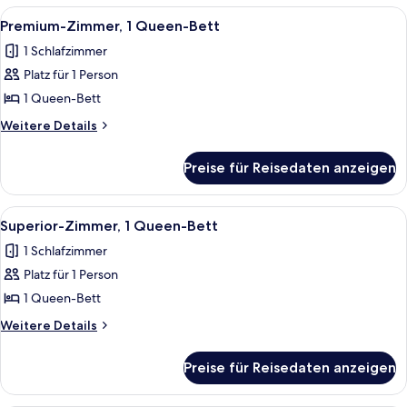
anzeigen
1
Alle
Ein modernes Hotelzimmer mit einem gr
9
Queen-
Premium-Zimmer, 1 Queen-Bett
Fotos
Bett
1 Schlafzimmer
für
Platz für 1 Person
Premium-
Zimmer,
1 Queen-Bett
1
Weitere
Weitere Details
Queen-
Details
für
Bett
Preise für Reisedaten anzeigen
Premium-
anzeigen
Zimmer,
1
Alle
Ein Hotelzimmer mit Bett, Schreibtisc
13
Queen-
Superior-Zimmer, 1 Queen-Bett
Fotos
Bett
1 Schlafzimmer
für
Platz für 1 Person
Superior-
Zimmer,
1 Queen-Bett
1
Weitere
Weitere Details
Queen-
Details
für
Bett
Preise für Reisedaten anzeigen
Superior-
anzeigen
Zimmer,
1