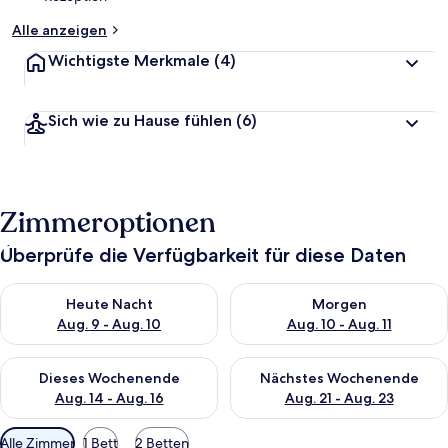
Alle anzeigen
Wichtigste Merkmale
(4)
Sich wie zu Hause fühlen
(6)
Zimmeroptionen
Überprüfe die Verfügbarkeit für diese Daten
Überprüfe die Verfügbarkeit für heute Nacht, Aug. 9 - Aug. 10
Überprüfe die Verfügbarkeit fü
Heute Nacht
Morgen
Aug. 9 - Aug. 10
Aug. 10 - Aug. 11
Überprüfe die Verfügbarkeit für dieses Wochenende, Aug. 14 -
Überprüfe die Verfügbarkeit f
Dieses Wochenende
Nächstes Wochenende
Aug. 14 - Aug. 16
Aug. 21 - Aug. 23
Verfügbare
Alle Zimmer
1 Bett
2 Betten