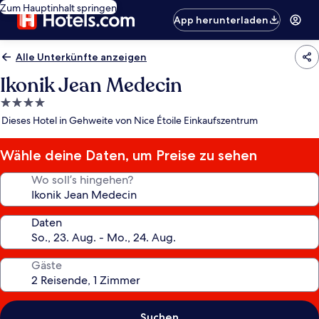
Zum Hauptinhalt springen
App herunterladen
Alle Unterkünfte anzeigen
Ikonik Jean Medecin
4.0-
Sterne-
Dieses Hotel in Gehweite von Nice Étoile Einkaufszentrum
Unterkunft
Wähle deine Daten, um Preise zu sehen
Wo soll’s hingehen?
Daten
Gäste
Suchen