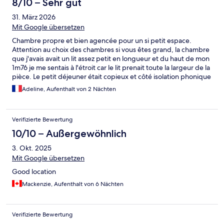
8/10 – Sehr gut
31. März 2026
Mit Google übersetzen
Chambre propre et bien agencée pour un si petit espace.
Attention au choix des chambres si vous êtes grand, la chambre
que j'avais avait un lit assez petit en longueur et du haut de mon
1m76 je me sentais à l'étroit car le lit prenait toute la largeur de la
pièce. Le petit déjeuner était copieux et côté isolation phonique
bien que donnant côté tram, le bruit est bien atténué avec les
Adeline, Aufenthalt von 2 Nächten
fenêtres.
Verifizierte Bewertung
10/10 – Außergewöhnlich
3. Okt. 2025
Mit Google übersetzen
Good location
Mackenzie, Aufenthalt von 6 Nächten
Verifizierte Bewertung