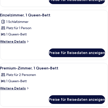
Doppelzimmer
zur
Einzelnutzung
Alle
Ein Hotelzimmer mit Bett, Nachttisch,
5
Einzelzimmer, 1 Queen-Bett
Fotos
1 Schlafzimmer
für
Platz für 1 Person
Einzelzimmer,
1
1 Queen-Bett
Queen-
Weitere
Weitere Details
Bett
Details
für
anzeigen
Preise für Reisedaten anzeigen
Einzelzimmer,
1
Queen-
Alle
Ein modernes Hotelzimmer mit einem gr
10
Bett
Premium-Zimmer, 1 Queen-Bett
Fotos
Platz für 2 Personen
für
1 Queen-Bett
Premium-
Zimmer,
Weitere
Weitere Details
Details
1
für
Queen-
Preise für Reisedaten anzeigen
Premium-
Bett
Zimmer,