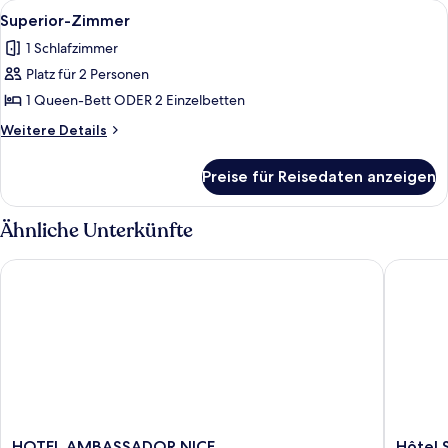
Alle
Ein Hotelzimmer mit Bett, Schreibtisc
13
Queen-
Superior-Zimmer
Fotos
Bett
1 Schlafzimmer
für
Platz für 2 Personen
Superior-
Zimmer
1 Queen-Bett ODER 2 Einzelbetten
anzeigen
Weitere
Weitere Details
Details
für
Preise für Reisedaten anzeigen
Superior-
Zimmer
Ähnliche Unterkünfte
HOTEL AMBASSADOR NICE
Hôtel Sa
HOTEL
Hôtel
HOTEL AMBASSADOR NICE
Hôtel 