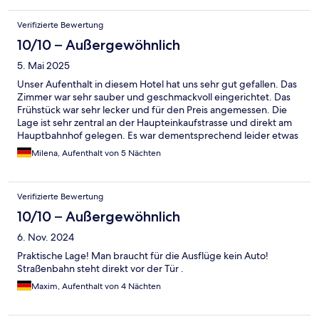
Verifizierte Bewertung
10/10 – Außergewöhnlich
5. Mai 2025
Unser Aufenthalt in diesem Hotel hat uns sehr gut gefallen. Das
Zimmer war sehr sauber und geschmackvoll eingerichtet. Das
Frühstück war sehr lecker und für den Preis angemessen. Die
Lage ist sehr zentral an der Haupteinkaufstrasse und direkt am
Hauptbahnhof gelegen. Es war dementsprechend leider etwas
lauter, da auch viele Fastfood Ketten dort sind. Der Strand und
Milena, Aufenthalt von 5 Nächten
die Altstadt sind allerdings in 15 min zu Fuss erreichbar.
Verifizierte Bewertung
10/10 – Außergewöhnlich
6. Nov. 2024
Praktische Lage! Man braucht für die Ausflüge kein Auto!
Straßenbahn steht direkt vor der Tür .
Maxim, Aufenthalt von 4 Nächten