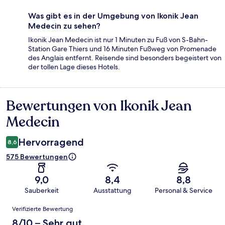
Was gibt es in der Umgebung von Ikonik Jean
Medecin zu sehen?
Ikonik Jean Medecin ist nur 1 Minuten zu Fuß von S-Bahn-
Station Gare Thiers und 16 Minuten Fußweg von Promenade
des Anglais entfernt. Reisende sind besonders begeistert von
der tollen Lage dieses Hotels.
Bewertungen von Ikonik Jean
Bewertungen
Medecin
Hervorragend
8,6
575 Bewertungen
9,0
8,4
8,8
Sauberkeit
Ausstattung
Personal & Service
Bewertungen
Verifizierte Bewertung
8/10 – Sehr gut