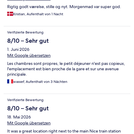
empfehlenswertes Hotel 👍
Rigtig godt værelse, stille og nyt. Morgenmad var super god.
Kristian, Aufenthalt von 1 Nacht
Verifizierte Bewertung
8/10 – Sehr gut
1. Juni 2026
Mit Google übersetzen
Les chambres sont propres, le petit déjeuner n'est pas copieux,
l'emplacement est bien proche de la gare et sur une avenue
principale.
wassef, Aufenthalt von 3 Nächten
Verifizierte Bewertung
8/10 – Sehr gut
18. Mai 2026
Mit Google übersetzen
It was a great location right next to the main Nice train station