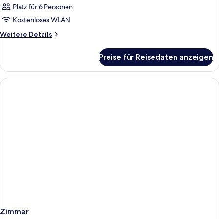
Platz für 6 Personen
Kostenloses WLAN
Weitere
Weitere Details
Details
für
Preise für Reisedaten anzeigen
Zimmer
Zimmer