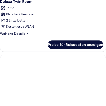
18
Deluxe Twin Room
Fotos
17 m²
für
Platz für 2 Personen
Deluxe
Twin
2 Einzelbetten
Room
Kostenloses WLAN
anzeigen
Weitere
Weitere Details
Details
für
Preise für Reisedaten anzeigen
Deluxe
Twin
Room