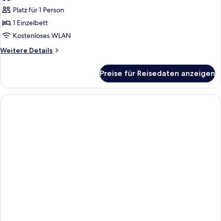
für
Platz für 1 Person
Standard
Single
1 Einzelbett
Room
Kostenloses WLAN
anzeigen
Weitere
Weitere Details
Details
für
Preise für Reisedaten anzeigen
Standard
Single
Room