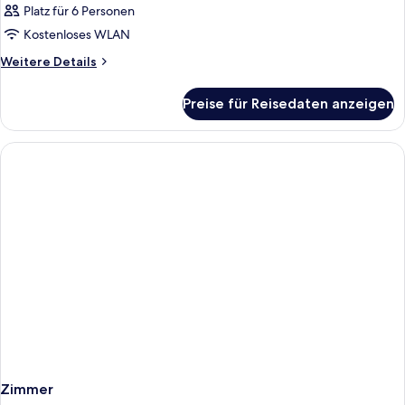
Platz für 6 Personen
Kostenloses WLAN
Weitere
Weitere Details
Details
für
Preise für Reisedaten anzeigen
Zimmer
Zimmer