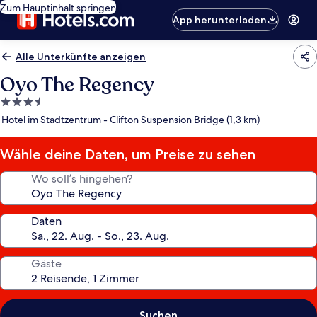
Zum Hauptinhalt springen
App herunterladen
Alle Unterkünfte anzeigen
Oyo The Regency
3.5-
Sterne-
Hotel im Stadtzentrum - Clifton Suspension Bridge (1,3 km)
Unterkunft
Wähle deine Daten, um Preise zu sehen
Wo soll’s hingehen?
Daten
Gäste
Suchen