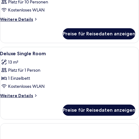
Platz für 10 Personen
Kostenloses WLAN
Weitere
Weitere Details
Details
für
Preise für Reisedaten anzeigen
Zimmer
Alle
Hochwertige Bettwaren, Select-Comf
16
Deluxe Single Room
Fotos
13 m²
für
Platz für 1 Person
Deluxe
Single
1 Einzelbett
Room
Kostenloses WLAN
anzeigen
Weitere
Weitere Details
Details
für
Preise für Reisedaten anzeigen
Deluxe
Single
Room