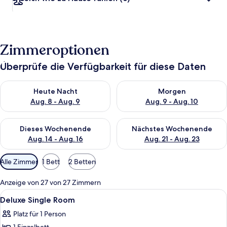
Zimmeroptionen
Überprüfe die Verfügbarkeit für diese Daten
Überprüfe die Verfügbarkeit für heute Nacht, Aug. 8 - Aug. 9.
Überprüfe die Verfügbarkeit f
Heute Nacht
Morgen
Aug. 8 - Aug. 9
Aug. 9 - Aug. 10
Überprüfe die Verfügbarkeit für dieses Wochenende, Aug. 14 -
Überprüfe die Verfügbarkeit f
Dieses Wochenende
Nächstes Wochenende
Aug. 14 - Aug. 16
Aug. 21 - Aug. 23
Verfügbare
Alle Zimmer
1 Bett
2 Betten
Filter
für
Anzeige von 27 von 27 Zimmern
Zimmer
Alle
Ein Schlafzimmer mit Bett, Vorhängen
16
Deluxe Single Room
Fotos
Platz für 1 Person
für