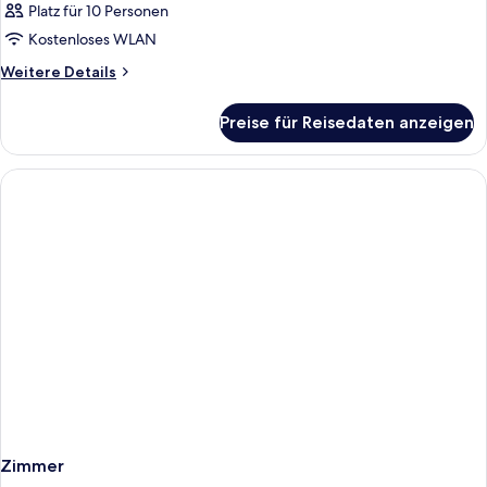
Platz für 10 Personen
Kostenloses WLAN
Weitere
Weitere Details
Details
für
Preise für Reisedaten anzeigen
Zimmer
Zimmer