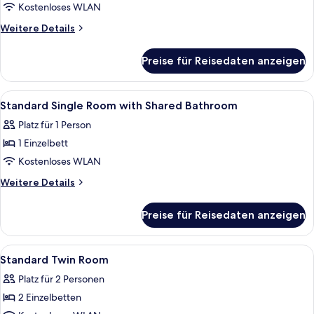
Double
Kostenloses WLAN
Room
Weitere
Weitere Details
anzeigen
Details
für
Preise für Reisedaten anzeigen
Standard
Double
Room
Alle
Ein Hotelzimmer mit einem Bett, eine
17
Standard Single Room with Shared Bathroom
Fotos
Platz für 1 Person
für
1 Einzelbett
Standard
Single
Kostenloses WLAN
Room
Weitere
Weitere Details
with
Details
für
Shared
Preise für Reisedaten anzeigen
Standard
Bathroom
Single
anzeigen
Room
Alle
Ein Hotelzimmer mit zwei Betten, eine
26
with
Standard Twin Room
Fotos
Shared
Platz für 2 Personen
Bathroom
für
2 Einzelbetten
Standard