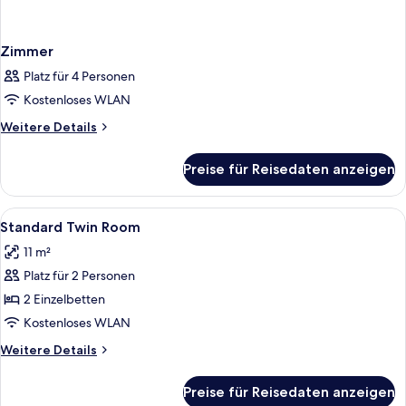
Zimmer
Platz für 4 Personen
Kostenloses WLAN
Weitere
Weitere Details
Details
für
Preise für Reisedaten anzeigen
Zimmer
Alle
Ein Hotelzimmer mit zwei Betten, eine
20
Standard Twin Room
Fotos
11 m²
für
Platz für 2 Personen
Standard
Twin
2 Einzelbetten
Room
Kostenloses WLAN
anzeigen
Weitere
Weitere Details
Details
für
Preise für Reisedaten anzeigen
Standard