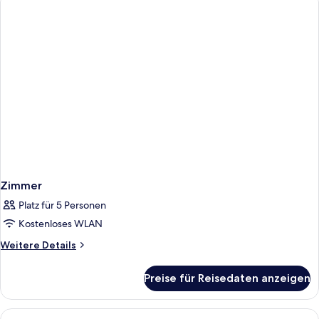
Zimmer
Platz für 5 Personen
Kostenloses WLAN
Weitere
Weitere Details
Details
für
Preise für Reisedaten anzeigen
Zimmer
Alle
Ein Hotelzimmer mit zwei Betten, jewe