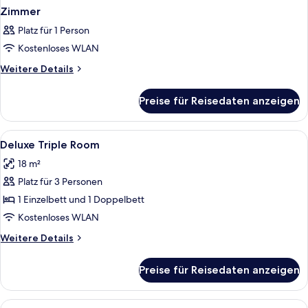
Zimmer
Platz für 1 Person
Kostenloses WLAN
Weitere
Weitere Details
Details
für
Preise für Reisedaten anzeigen
Zimmer
Alle
Ein Hotelzimmer mit Bett, Schreibtisch
20
Deluxe Triple Room
Fotos
18 m²
für
Platz für 3 Personen
Deluxe
Triple
1 Einzelbett und 1 Doppelbett
Room
Kostenloses WLAN
anzeigen
Weitere
Weitere Details
Details
für
Preise für Reisedaten anzeigen
Deluxe
Triple
Room