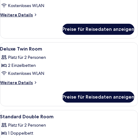
Double
Kostenloses WLAN
Room
Weitere
Weitere Details
anzeigen
Details
für
Preise für Reisedaten anzeigen
Deluxe
Double
Room
Alle
Zwei Einzelbetten mit Holz-Kopfteilen
21
Deluxe Twin Room
Fotos
Platz für 2 Personen
für
2 Einzelbetten
Deluxe
Twin
Kostenloses WLAN
Room
Weitere
Weitere Details
anzeigen
Details
für
Preise für Reisedaten anzeigen
Deluxe
Twin
Room
Alle
Ein Hotelzimmer mit Bett, Sessel, La
23
Standard Double Room
Fotos
Platz für 2 Personen
für
1 Doppelbett
Standard