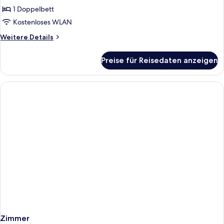
Double
1 Doppelbett
Room
Kostenloses WLAN
anzeigen
Weitere
Weitere Details
Details
für
Preise für Reisedaten anzeigen
Standard
Double
Room
Zimmer