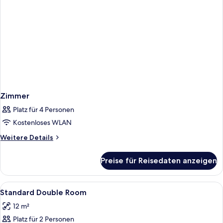
Zimmer
Platz für 4 Personen
Kostenloses WLAN
Weitere
Weitere Details
Details
für
Preise für Reisedaten anzeigen
Zimmer
Alle
Hochwertige Bettwaren, Select-Comf
20
Standard Double Room
Fotos
12 m²
für
Platz für 2 Personen
Standard