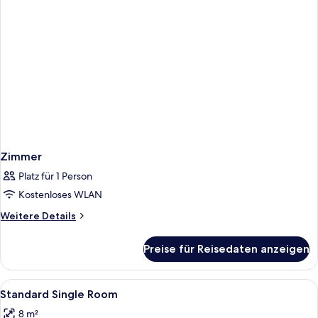
Zimmer
Platz für 1 Person
Kostenloses WLAN
Weitere
Weitere Details
Details
für
Preise für Reisedaten anzeigen
Zimmer
Alle
Hochwertige Bettwaren, Select-Comf
16
Standard Single Room
Fotos
8 m²