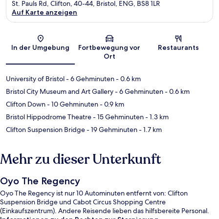
St. Pauls Rd, Clifton, 40-44, Bristol, ENG, BS8 1LR
Auf Karte anzeigen
Karte
In der Umgebung
Fortbewegung vor
Restaurants
Ort
University of Bristol
- 6 Gehminuten
- 0.6 km
Bristol City Museum and Art Gallery
- 6 Gehminuten
- 0.6 km
Clifton Down
- 10 Gehminuten
- 0.9 km
Bristol Hippodrome Theatre
- 15 Gehminuten
- 1.3 km
Clifton Suspension Bridge
- 19 Gehminuten
- 1.7 km
Mehr zu dieser Unterkunft
Oyo The Regency
Oyo The Regency ist nur 10 Autominuten entfernt von: Clifton
Suspension Bridge und Cabot Circus Shopping Centre
(Einkaufszentrum). Andere Reisende lieben das hilfsbereite Personal.