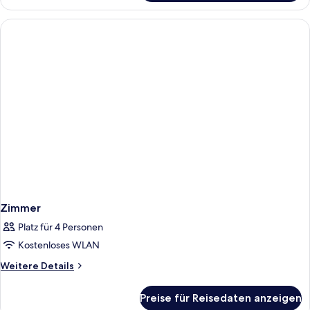
Twin
Room
Zimmer
Platz für 4 Personen
Kostenloses WLAN
Weitere
Weitere Details
Details
für
Preise für Reisedaten anzeigen
Zimmer