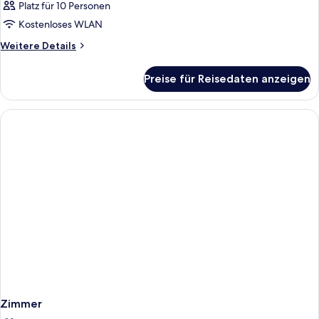
Platz für 10 Personen
Kostenloses WLAN
Weitere
Weitere Details
Details
für
Preise für Reisedaten anzeigen
Zimmer
Zimmer