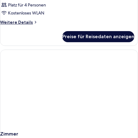
Platz für 4 Personen
Kostenloses WLAN
Weitere
Weitere Details
Details
für
Preise für Reisedaten anzeigen
Zimmer
Zimmer