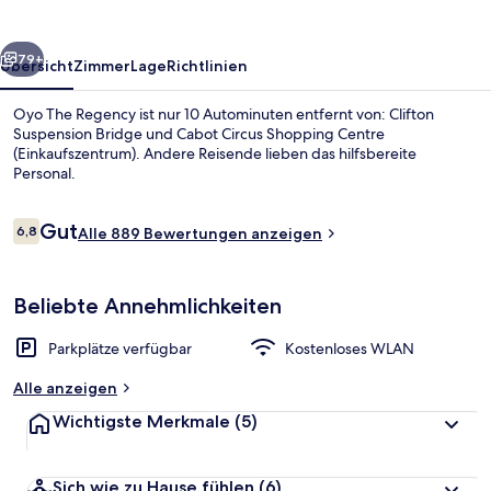
rück
Weiter
79+
Übersicht
Zimmer
Lage
Richtlinien
Oyo The Regency ist nur 10 Autominuten entfernt von: Clifton
Suspension Bridge und Cabot Circus Shopping Centre
(Einkaufszentrum). Andere Reisende lieben das hilfsbereite
Personal.
Bewertungen
Gut
6,8
Alle 889 Bewertungen anzeigen
6,8 von 10.
Hochwertige Bettwaren, Select-Comf
Beliebte Annehmlichkeiten
Parkplätze verfügbar
Kostenloses WLAN
Alle anzeigen
Wichtigste Merkmale
(5)
Sich wie zu Hause fühlen
(6)