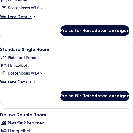
1 Einzelbett
Deluxe
Single
Kostenloses WLAN
Room
Weitere
Weitere Details
anzeigen
Details
für
Preise für Reisedaten anzeigen
Deluxe
Single
Room
Alle
Ein Hotelzimmer mit Bett, Schreibtisc
20
Standard Single Room
Fotos
Platz für 1 Person
für
1 Einzelbett
Standard
Single
Kostenloses WLAN
Room
Weitere
Weitere Details
anzeigen
Details
für
Preise für Reisedaten anzeigen
Standard
Single
Room
Alle
Ein Hotelzimmer mit einem großen Bet
24
Deluxe Double Room
Fotos
Platz für 2 Personen
für
1 Doppelbett
Deluxe