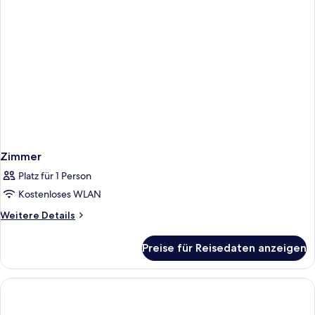
Zimmer
Platz für 1 Person
Kostenloses WLAN
Weitere
Weitere Details
Details
für
Preise für Reisedaten anzeigen
Zimmer