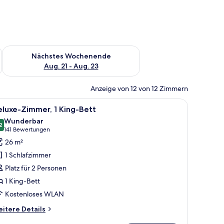
es Wochenende, Aug. 14 - Aug. 16.
Überprüfe die Verfügbarkeit für nächstes Wochenende, Aug. 2
Nächstes Wochenende
Aug. 21 - Aug. 23
Anzeige von 12 von 12 Zimmern
tisch, Lampe und Pflanze.
le
Ein Hotelzimmer mit Bett, Sessel, kleinem Tisc
6
luxe-Zimmer, 1 King-Bett
otos
Wunderbar
ür
2
9,2 von 10
(141
141 Bewertungen
eluxe-
Bewertungen)
26 m²
immer,
1 Schlafzimmer
King-
Platz für 2 Personen
ett
1 King-Bett
nzeigen
Kostenloses WLAN
itere
itere Details
tails