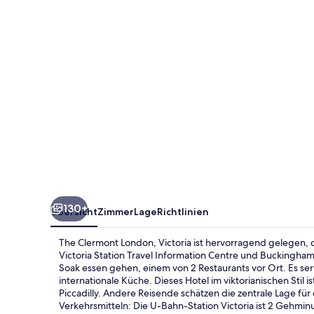
130+
Übersicht
Zimmer
Lage
Richtlinien
The Clermont London, Victoria ist hervorragend gelegen, 
Victoria Station Travel Information Centre und Buckingha
Soak essen gehen, einem von 2 Restaurants vor Ort. Es se
internationale Küche. Dieses Hotel im viktorianischen Sti
Piccadilly. Andere Reisende schätzen die zentrale Lage fü
Verkehrsmitteln: Die U-Bahn-Station Victoria ist 2 Gehmin