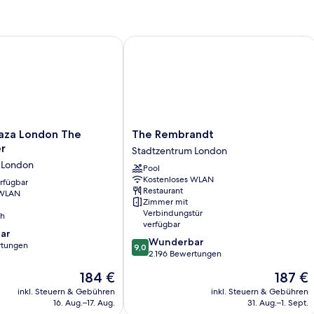
Room
za London The Westminster
The Rembrandt
The
laza London The
The Rembrandt
Rembrandt
r
Stadtzentrum London
Stadtzentrum
 London
Pool
London
Kostenloses WLAN
erfügbar
Restaurant
 WLAN
Zimmer mit
Verbindungstür
ch
verfügbar
ar
9.0
Wunderbar
rtungen
9,0
von
2.196 Bewertungen
10,
Der
Der
184 €
187 €
Wunderbar,
Preis
Preis
2.196
inkl. Steuern & Gebühren
inkl. Steuern & Gebühren
beträgt
beträgt
16. Aug.–17. Aug.
31. Aug.–1. Sept.
Bewertungen
184 €
187 €