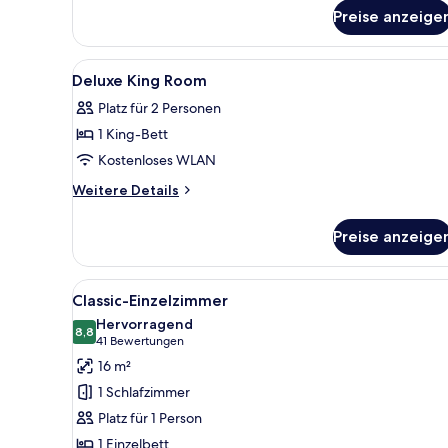
für
Preise anzeige
Suite
Alle
Hochwertige Bettwaren, Pillow
9
Deluxe King Room
Fotos
Platz für 2 Personen
für
1 King-Bett
Deluxe
King
Kostenloses WLAN
Room
Weitere
Weitere Details
anzeigen
Details
für
Preise anzeige
Deluxe
King
Room
Alle
Ein Hotelzimmer mit Bett, Nac
4
Classic-Einzelzimmer
Fotos
Hervorragend
für
8,8
8,8 von 10
(41
41 Bewertungen
Classic-
Bewertungen)
16 m²
Einzelzimmer
1 Schlafzimmer
anzeigen
Platz für 1 Person
1 Einzelbett