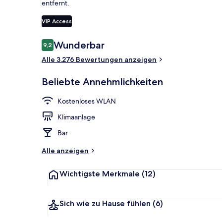
entfernt.
VIP Access
3 Bars/Loung
Bewertungen
Wunderbar
9,2
9,2 von 10.
Alle 3.276 Bewertungen anzeigen
Beliebte Annehmlichkeiten
Kostenloses WLAN
Klimaanlage
Bar
Alle anzeigen
Wichtigste Merkmale
(12)
Sich wie zu Hause fühlen
(6)