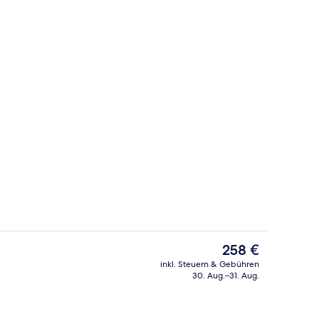
Eingangsbereich
Video
Der
258 €
aktuelle
inkl. Steuern & Gebühren
Preis
30. Aug.–31. Aug.
 der Unterkunft
Treppe
beträgt
258 €.