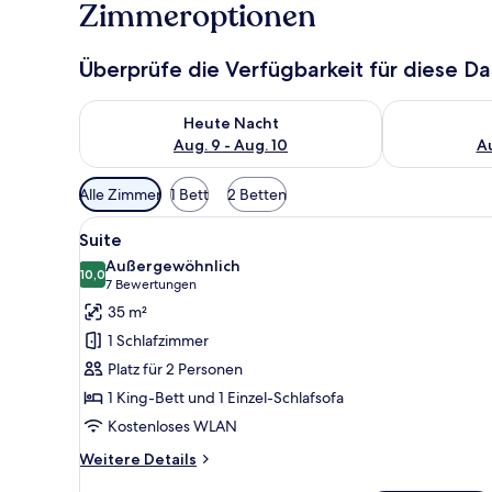
Zimmeroptionen
Überprüfe die Verfügbarkeit für diese D
Überprüfe die Verfügbarkeit für heute Nacht, Aug. 9
Überprüfe die
Heute Nacht
Aug. 9 - Aug. 10
Au
Verfügbare
Alle Zimmer
1 Bett
2 Betten
Filter
Alle
Ein Hotelzimmer mit Bett, Schr
für
6
Suite
Fotos
Zimmer
Außergewöhnlich
für
10,0
10,0 von 10
(7
7 Bewertungen
Suite
Bewertungen)
35 m²
anzeigen
1 Schlafzimmer
Platz für 2 Personen
1 King-Bett und 1 Einzel-Schlafsofa
Kostenloses WLAN
Weitere
Weitere Details
Details