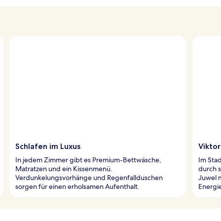
Schlafen im Luxus
Viktor
In jedem Zimmer gibt es Premium-Bettwäsche,
Im Stad
Matratzen und ein Kissenmenü.
durch s
Verdunkelungsvorhänge und Regenfallduschen
Juwel m
sorgen für einen erholsamen Aufenthalt.
Energi