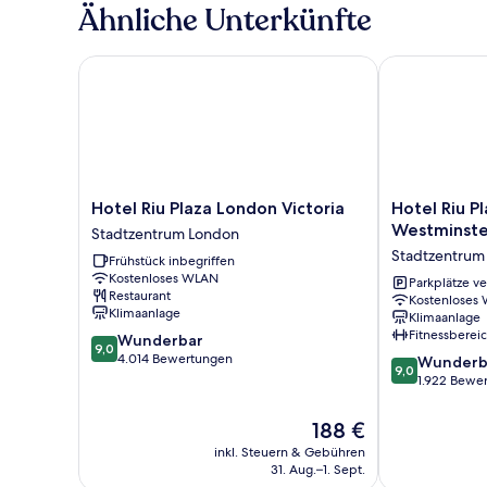
1 King-
Ähnliche Unterkünfte
Bett
Hotel Riu Plaza London Victoria
Hotel Riu Pla
Hotel
Hotel
Hotel Riu Plaza London Victoria
Hotel Riu P
Riu
Riu
Westminste
Stadtzentrum London
Plaza
Plaza
Stadtzentrum
Frühstück inbegriffen
London
London
Kostenloses WLAN
Victoria
The
Parkplätze v
Restaurant
Kostenloses
Stadtzentrum
Westminster
Klimaanlage
Klimaanlage
London
Stadtzentrum
Fitnessberei
9.0
Wunderbar
London
9,0
von
4.014 Bewertungen
9.0
Wunderb
9,0
10,
von
1.922 Bewe
Wunderbar,
10,
4.014
Wunderbar,
Der
188 €
Bewertungen
1.922
Preis
inkl. Steuern & Gebühren
Bewertungen
beträgt
31. Aug.–1. Sept.
188 €