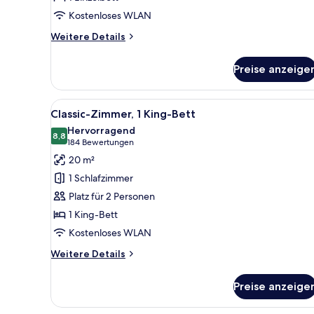
Kostenloses WLAN
Weitere
Weitere Details
Details
für
Preise anzeige
Classic-
Einzelzimmer
Alle
Ein Hotelzimmer mit einem gro
7
Classic-Zimmer, 1 King-Bett
Fotos
Hervorragend
für
8,8
8,8 von 10
(184
184 Bewertungen
Classic-
Bewertungen)
20 m²
Zimmer,
1 Schlafzimmer
1 King-
Platz für 2 Personen
Bett
1 King-Bett
anzeigen
Kostenloses WLAN
Weitere
Weitere Details
Details
für
Preise anzeige
Classic-
Zimmer,