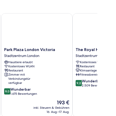
Park Plaza London Victoria
The Royal Horseguards
Park
The
Park Plaza London Victoria
The Royal Horseguar
Plaza
Royal
Stadtzentrum London
Stadtzentrum London
London
Horseguards,
Haustiere erlaubt
Kostenloses WLAN
Victoria
London
Kostenloses WLAN
Restaurant
Stadtzentrum
Stadtzentrum
Restaurant
Klimaanlage
London
London
Zimmer mit
Fitnessbereich
Verbindungstür
9.2
Wunderbar
verfügbar
9,2
von
2.509 Bewertungen
9.0
Wunderbar
10,
9,0
von
1.675 Bewertungen
Wunderbar,
10,
2.509
Der
193 €
Wunderbar,
Bewertungen
Preis
1.675
inkl. Steuern & Gebühren
inkl. S
beträgt
16. Aug.–17. Aug.
Bewertungen
193 €