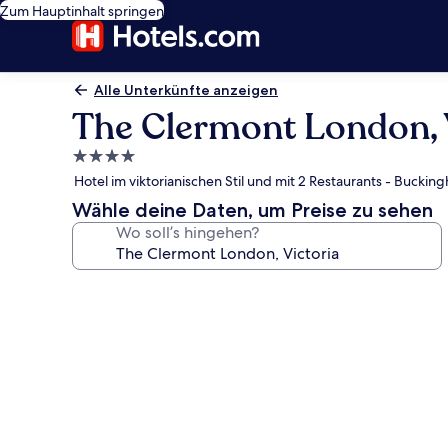
Zum Hauptinhalt springen
Alle Unterkünfte anzeigen
The Clermont London, 
4.0-
Sterne-
Hotel im viktorianischen Stil und mit 2 Restaurants - Buckin
Unterkunft
Wähle deine Daten, um Preise zu sehen
Wo soll’s hingehen?
Fotogalerie
von
The
Clermont
London,
Victoria