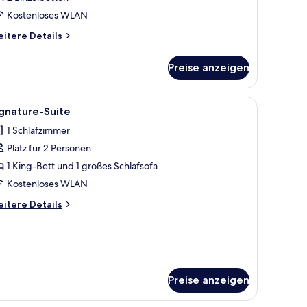
Kostenloses WLAN
itere
itere Details
tails
r
Preise anzeigen
assic-
eibettzimmer
 mit Vorhängen.
tt, einem Nachttisch mit Lampe und einem Wandbild.
le
Ein Hotelzimmer mit Bett, Sofa, Couchtisch,
6
gnature-Suite
otos
1 Schlafzimmer
ür
Platz für 2 Personen
ignature-
uite
1 King-Bett und 1 großes Schlafsofa
nzeigen
Kostenloses WLAN
itere
itere Details
tails
r
gnature-
ite
Preise anzeigen