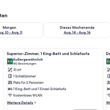
aten
 - Aug. 10.
 Verfügbarkeit für morgen, Aug. 10 - Aug. 11.
Überprüfe die Verfügbarkeit für dies
Morgen
Dieses Wochenende
g. 10 - Aug. 11
Aug. 14 - Aug. 16
eibtisch, Sofa, Spiegel und Bildern an der Wand.
Alle
Ein Hotelzimmer mit Bett, Sofa, Nacht
Al
7
Superior-Zimmer, 1 King-Bett und Schlafsofa
De
Fotos
F
Außergewöhnlich
für
9,4
f
9,
9,4 von 10
(140
140 Bewertungen
Superior-
D
Bewertungen)
31 m²
Zimmer,
Z
1 Schlafzimmer
1 King-
1 
Platz für 2 Personen
Bett
B
1 King-Bett und 1 Einzel-Schlafsofa
und
a
Kostenloses WLAN
Schlafsofa
anzeigen
Weitere
We
Weitere Details
We
Details
De