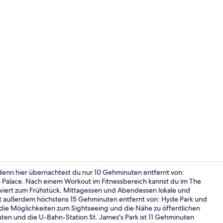
Influencer-
denn hier übernachtest du nur 10 Gehminuten entfernt von:
m Palace. Nach einem Workout im Fitnessbereich kannst du im The
rviert zum Frühstück, Mittagessen und Abendessen lokale und
Ausstattung
l ist außerdem höchstens 15 Gehminuten entfernt von: Hyde Park und
r die Möglichkeiten zum Sightseeing und die Nähe zu öffentlichen
uten und die U-Bahn-Station St. James's Park ist 11 Gehminuten