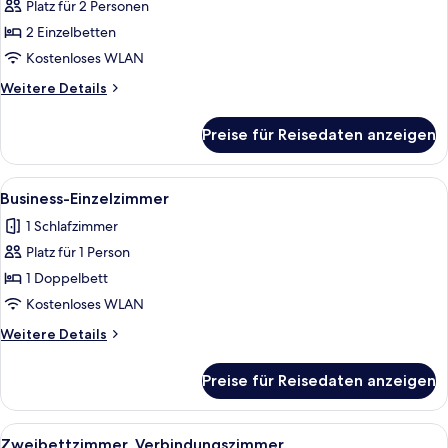
anzeigen
Platz für 2 Personen
2 Einzelbetten
Kostenloses WLAN
Weitere
Weitere Details
Details
für
Preise für Reisedaten anzeigen
Zweibettzimmer
Alle
Business-Einzelzimmer | Zimmersafe, 
1
Business-Einzelzimmer
Fotos
1 Schlafzimmer
für
Platz für 1 Person
Business-
Einzelzimmer
1 Doppelbett
anzeigen
Kostenloses WLAN
Weitere
Weitere Details
Details
für
Preise für Reisedaten anzeigen
Business-
Einzelzimmer
Alle
Ein Hotelzimmer mit zwei Betten, eine
9
Zweibettzimmer, Verbindungszimmer