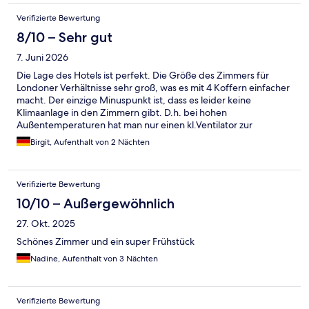
Verifizierte Bewertung
8/10 – Sehr gut
7. Juni 2026
Die Lage des Hotels ist perfekt. Die Größe des Zimmers für
Londoner Verhältnisse sehr groß, was es mit 4 Koffern einfacher
macht. Der einzige Minuspunkt ist, dass es leider keine
Klimaanlage in den Zimmern gibt. D.h. bei hohen
Außentemperaturen hat man nur einen kl.Ventilator zur
Verfügung, was nicht immer ausreicht. Dementsprechend
Birgit, Aufenthalt von 2 Nächten
würden wir das Hotel wieder buchen, aber nur in kühleren
Jahreszeiten.
Verifizierte Bewertung
10/10 – Außergewöhnlich
27. Okt. 2025
Schönes Zimmer und ein super Frühstück
Nadine, Aufenthalt von 3 Nächten
Verifizierte Bewertung