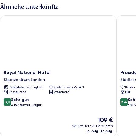
Business
Ähnliche Unterkünfte
Single
Room
Royal National Hotel
Presiden
Royal
Preside
Royal National Hotel
Presid
National
Hotel
Stadtzentrum London
Stadtze
Hotel
Stadtze
Parkplätze verfügbar
Kostenloses WLAN
Koste
Stadtzentrum
London
Restaurant
Wäscherei
Bar
London
8.0
8.4
Sehr gut
Seh
8,0
8,4
von
von
3.187 Bewertungen
3.95
10,
10,
Sehr
Sehr
Der
109 €
gut,
gut,
Preis
inkl. Steuern & Gebühren
3.187
3.959
beträgt
16. Aug.–17. Aug.
Bewertungen
Bewert
109 €