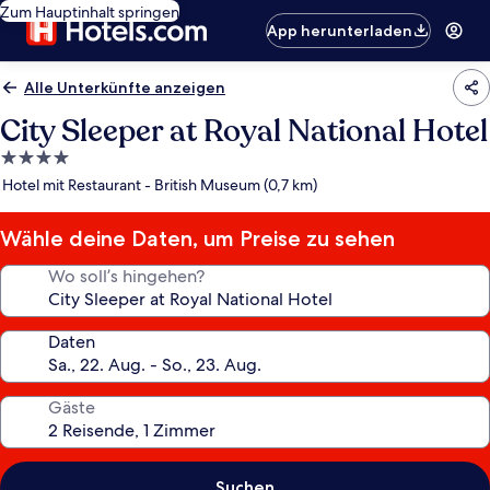
Zum Hauptinhalt springen
App herunterladen
Alle Unterkünfte anzeigen
City Sleeper at Royal National Hotel
4.0-
Sterne-
Hotel mit Restaurant - British Museum (0,7 km)
Unterkunft
Wähle deine Daten, um Preise zu sehen
Wo soll’s hingehen?
Daten
Gäste
Suchen