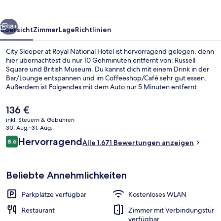
National
Hotel
rück
Weiter
18+
Übersicht
Zimmer
Lage
Richtlinien
City Sleeper at Royal National Hotel ist hervorragend gelegen, denn
hier übernachtest du nur 10 Gehminuten entfernt von: Russell
Square und British Museum. Du kannst dich mit einem Drink in der
Bar/Lounge entspannen und im Coffeeshop/Café sehr gut essen.
Außerdem ist Folgendes mit dem Auto nur 5 Minuten entfernt:
Oxford Street und Leicester Square. Andere Reisende schätzen die
zentrale Lage für die Möglichkeiten zum Sightseeing und die Nähe
Der
136 €
zu öffentlichen Verkehrsmitteln: Die U-Bahn-Station Russell Square
aktuelle
inkl. Steuern & Gebühren
ist 4 Gehminuten und die U-Bahn-Station Euston ist 10 Gehminuten
Preis
30. Aug.–31. Aug.
entfernt.
Sitzecke in der Lobby
beträgt
Bewertungen
Hervorragend
8,6
Alle 1.671 Bewertungen anzeigen
136 €.
8,6 von 10.
Beliebte Annehmlichkeiten
Parkplätze verfügbar
Kostenloses WLAN
Restaurant
Zimmer mit Verbindungstür
verfügbar