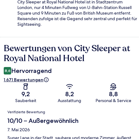
City Sleeper at Royal National Hotel ist in Stadtzentrum
London, nur 4 Minuten Fußweg von U-Bahn-Station Russell
Square und 9 Minuten zu Fuß von British Museum entfernt.
Reisenden zufolge ist die Gegend sehr zentral und perfekt für
Sightseeing.
Bewertungen von City Sleeper at
Bewertungen
Royal National Hotel
Hervorragend
8,6
1.671 Bewertungen
9,2
8,2
8,8
Sauberkeit
Ausstattung
Personal & Service
Bewertungen
Verifizierte Bewertung
10/10 – Außergewöhnlich
7. Mai 2026
Super Lage in der Stadt, saubere und moderne Zimmer, äußerst