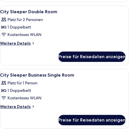
Sleeper
Twin
Alle
Zimmersafe, Bügeleisen/Bügelbrett, 
5
Room
City Sleeper Double Room
Fotos
Platz für 2 Personen
für
1 Doppelbett
City
Sleeper
Kostenloses WLAN
Double
Weitere
Weitere Details
Room
Details
für
anzeigen
Preise für Reisedaten anzeigen
City
Sleeper
Double
Alle
Zimmersafe, Bügeleisen/Bügelbrett, 
4
Room
City Sleeper Business Single Room
Fotos
Platz für 1 Person
für
1 Doppelbett
City
Sleeper
Kostenloses WLAN
Business
Weitere
Weitere Details
Single
Details
für
Room
Preise für Reisedaten anzeigen
City
anzeigen
Sleeper