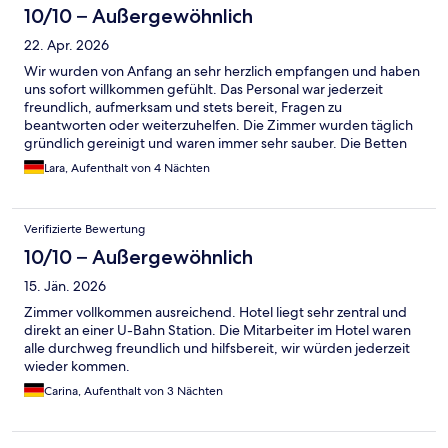
10/10 – Außergewöhnlich
22. Apr. 2026
Wir wurden von Anfang an sehr herzlich empfangen und haben
uns sofort willkommen gefühlt. Das Personal war jederzeit
freundlich, aufmerksam und stets bereit, Fragen zu
beantworten oder weiterzuhelfen. Die Zimmer wurden täglich
gründlich gereinigt und waren immer sehr sauber. Die Betten
waren ausgesprochen bequem, sodass wir jede Nacht sehr gut
Lara, Aufenthalt von 4 Nächten
schlafen konnten. Auch die Lage hat uns überzeugt: eine sehr
schöne und gepflegte Umgebung sowie eine gute Anbindung
an den ÖPNV. Insgesamt haben wir unseren Aufenthalt sehr
Verifizierte Bewertung
genossen und würden das Hotel definitiv weiterempfehlen.
10/10 – Außergewöhnlich
15. Jän. 2026
Zimmer vollkommen ausreichend. Hotel liegt sehr zentral und
direkt an einer U-Bahn Station. Die Mitarbeiter im Hotel waren
alle durchweg freundlich und hilfsbereit, wir würden jederzeit
wieder kommen.
Carina, Aufenthalt von 3 Nächten