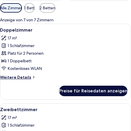
Verfügbare
Alle Zimmer
1 Bett
2 Betten
Filter
für
Anzeige von 7 von 7 Zimmern
Zimmer
Alle
Ein modernes Hotelzimmer mit einem gr
9
Doppelzimmer
Fotos
17 m²
für
1 Schlafzimmer
Doppelzimmer
anzeigen
Platz für 2 Personen
1 Doppelbett
Kostenloses WLAN
Weitere
Weitere Details
Details
für
Preise für Reisedaten anzeigen
Doppelzimmer
Alle
Ein Hotelzimmer mit zwei Betten, eine
9
Zweibettzimmer
Fotos
17 m²
für
1 Schlafzimmer
Zweibettzimmer