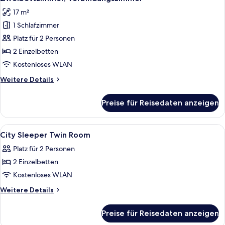
Fotos
17 m²
für
1 Schlafzimmer
Zweibettzimmer,
Verbindungszimmer
Platz für 2 Personen
anzeigen
2 Einzelbetten
Kostenloses WLAN
Weitere
Weitere Details
Details
für
Preise für Reisedaten anzeigen
Zweibettzimmer,
Verbindungszimmer
Alle
Zimmersafe, Bügeleisen/Bügelbrett, 
2
City Sleeper Twin Room
Fotos
Platz für 2 Personen
für
2 Einzelbetten
City
Sleeper
Kostenloses WLAN
Twin
Weitere
Weitere Details
Room
Details
für
anzeigen
Preise für Reisedaten anzeigen
City