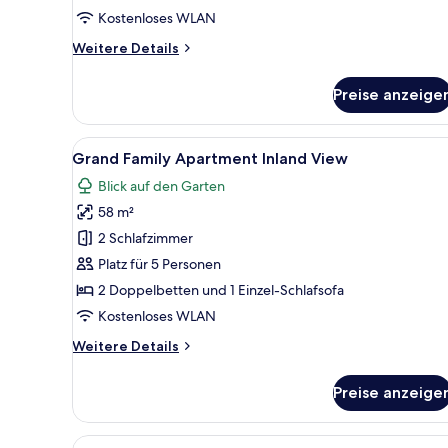
Kostenloses WLAN
Weitere
Weitere Details
Details
für
Preise anzeige
LUX.ME
Family
Bungalow
Alle
Ein modernes Hotelzimmer mit B
8
Poolside
Grand Family Apartment Inland View
Fotos
Blick auf den Garten
für
58 m²
Grand
Family
2 Schlafzimmer
Apartment
Platz für 5 Personen
Inland
2 Doppelbetten und 1 Einzel-Schlafsofa
View
Kostenloses WLAN
anzeigen
Weitere
Weitere Details
Details
für
Preise anzeige
Grand
Family
Apartment
Alle
Ein Hotelzimmer mit einem gr