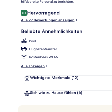
hilfsbereite Personal zu berichten.
Bewertungen
Hervorragend
8,8
8,8 von 10.
Außenbereic
Alle 97 Bewertungen anzeigen
Beliebte Annehmlichkeiten
Pool
Flughafentransfer
Kostenloses WLAN
Alle anzeigen
Wichtigste Merkmale
(12)
Sich wie zu Hause fühlen
(6)