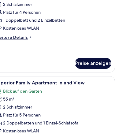
edroom
2 Schlafzimmer
ungalow
Platz für 4 Personen
uite
1 Doppelbett und 2 Einzelbetten
ea
Kostenloses WLAN
iew
itere
itere Details
nzeigen
tails
r
o-
edroom
Preise anzeigen
ngalow
ite
a
t, einem Nachttisch, einer Lampe und Blick auf den Strand durch ein großes
le
Ein Hotelzimmer mit Bett, Fernseher, einem kl
ew
8
perior Family Apartment Inland View
otos
Blick auf den Garten
ür
55 m²
uperior
amily
2 Schlafzimmer
partment
Platz für 5 Personen
nland
2 Doppelbetten und 1 Einzel-Schlafsofa
iew
Kostenloses WLAN
nzeigen