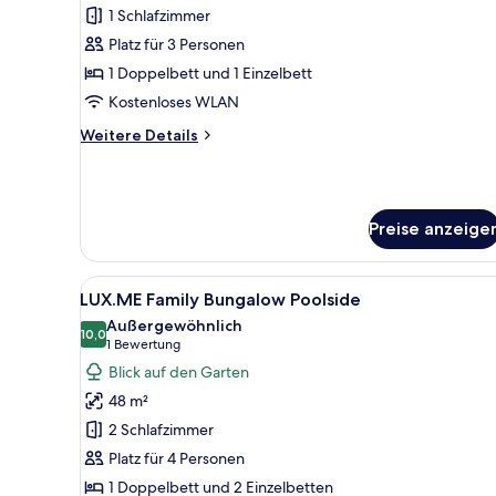
Bungalow
1 Schlafzimmer
Poolside
Platz für 3 Personen
anzeigen
1 Doppelbett und 1 Einzelbett
Kostenloses WLAN
Weitere
Weitere Details
Details
für
LUX.ME
Bungalow
Preise anzeige
Poolside
Alle
Ein Schlafzimmer mit Bett, Nach
6
LUX.ME Family Bungalow Poolside
Fotos
Außergewöhnlich
für
10,0
10,0 von 10
(1
1 Bewertung
LUX.ME
Bewertung)
Blick auf den Garten
Family
48 m²
Bungalow
2 Schlafzimmer
Poolside
Platz für 4 Personen
anzeigen
1 Doppelbett und 2 Einzelbetten