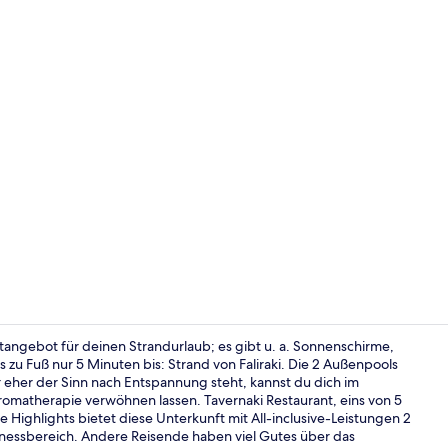
Influencer-
tangebot für deinen Strandurlaub; es gibt u. a. Sonnenschirme,
 zu Fuß nur 5 Minuten bis: Strand von Faliraki. Die 2 Außenpools
eher der Sinn nach Entspannung steht, kannst du dich im
5 Restaurant
matherapie verwöhnen lassen. Tavernaki Restaurant, eins von 5
re Highlights bietet diese Unterkunft mit All-inclusive-Leistungen 2
tnessbereich. Andere Reisende haben viel Gutes über das