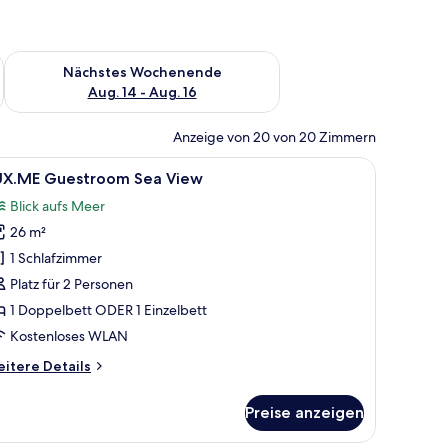
es Wochenende, Aug. 7 - Aug. 9.
Überprüfe die Verfügbarkeit für nächstes Wochenende, Aug. 1
Nächstes Wochenende
Aug. 14 - Aug. 16
Anzeige von 20 von 20 Zimmern
 Blick auf Gebäude und Grünflächen.
roßen Bett, einem Schreibtisch und Blick auf einen Garten durch eine Schi
le
Ein Hotelzimmer mit einem großen Bett, einem
4
UX.ME Guestroom Sea View
otos
Blick aufs Meer
ür
26 m²
UX.ME
uestroom
1 Schlafzimmer
ea
Platz für 2 Personen
iew
1 Doppelbett ODER 1 Einzelbett
nzeigen
Kostenloses WLAN
itere
itere Details
tails
r
Preise anzeigen
X.ME
uestroom