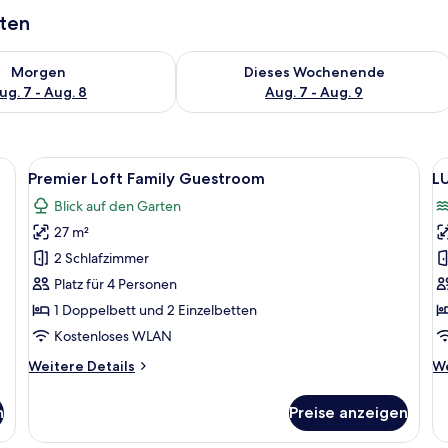
aten
 - Aug. 7.
 Verfügbarkeit für morgen, Aug. 7 - Aug. 8.
Überprüfe die Verfügbarkeit für dies
Morgen
Dieses Wochenende
ug. 7 - Aug. 8
Aug. 7 - Aug. 9
em kleinen Tisch mit Snacks, einem Sessel, einer Couch und einem Balkon mit
Alle
Ein modernes Schlafzimmer mit einem g
Al
8
Premier Loft Family Guestroom
L
Fotos
F
Blick auf den Garten
für
f
27 m²
Premier
L
Loft
G
2 Schlafzimmer
Family
S
Platz für 4 Personen
Guestroom
V
1 Doppelbett und 2 Einzelbetten
anzeigen
a
Kostenloses WLAN
Weitere
We
Weitere Details
We
Details
De
für
fü
n
Preise anzeigen
Premier
LU
Loft
G