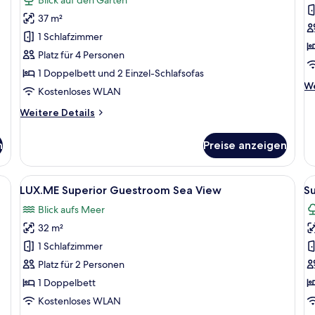
Family
b
37 m²
Guestroom
B
1 Schlafzimmer
Inland
S
Platz für 4 Personen
View
S
1 Doppelbett und 2 Einzel-Schlafsofas
anzeigen
V
We
We
a
Kostenloses WLAN
De
fü
Weitere
Weitere Details
Tw
Details
b
für
n
Preise anzeigen
Bu
Premier
Su
Family
Se
Guestroom
ttisch und Blick auf eine Terrasse mit Stühlen und Tisch.
Alle
Ein Schlafzimmer mit einem großen Bet
Al
Vi
11
Inland
LUX.ME Superior Guestroom Sea View
Su
Fotos
F
View
Blick aufs Meer
für
f
32 m²
LUX.ME
S
Superior
F
1 Schlafzimmer
Guestroom
A
Platz für 2 Personen
Sea
I
1 Doppelbett
View
V
Kostenloses WLAN
anzeigen
a