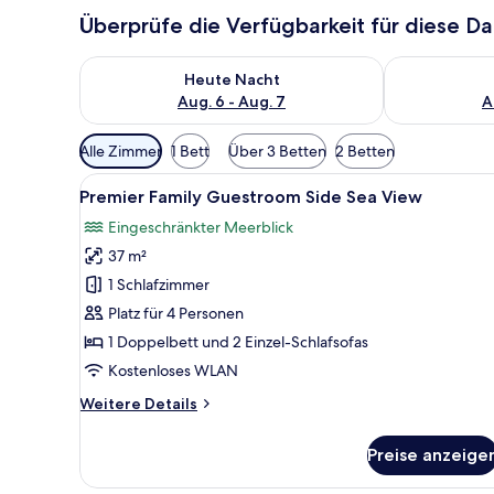
Überprüfe die Verfügbarkeit für diese D
Überprüfe die Verfügbarkeit für heute Nacht, Aug. 6
Überprüfe die
Heute Nacht
Aug. 6 - Aug. 7
A
Verfügbare
Alle Zimmer
1 Bett
Über 3 Betten
2 Betten
Filter
Alle
Ein Hotelzimmer mit Bett, ein
für
7
Premier Family Guestroom Side Sea View
Fotos
Zimmer
Eingeschränkter Meerblick
für
37 m²
Premier
Family
1 Schlafzimmer
Guestroom
Platz für 4 Personen
Side
1 Doppelbett und 2 Einzel-Schlafsofas
Sea
Kostenloses WLAN
View
Weitere
Weitere Details
anzeigen
Details
für
Preise anzeige
Premier
Family