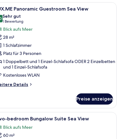
a
httisch, Lampe und Meerblick.
le
Ein Hotelzimmer mit einem großen Bett, einer 
8
ew
UX.ME Panoramic Guestroom Sea View
otos
Sehr gut
ür
0
8,0 von 10
(1
1 Bewertung
UX.ME
Bewertung)
Blick aufs Meer
anoramic
28 m²
uestroom
1 Schlafzimmer
ea
Platz für 3 Personen
iew
1 Doppelbett und 1 Einzel-Schlafsofa ODER 2 Einzelbetten
nzeigen
und 1 Einzel-Schlafsofa
Kostenloses WLAN
itere
itere Details
tails
r
Preise anzeigen
X.ME
noramic
uestroom
bstrakten Kunstwerk.
, einem kleinen Tisch mit zwei Vasen, einer Topfpflanze und Blick auf Grün
le
Ein modernes Wohnzimmer mit Holzboden, ein
7
a
wo-bedroom Bungalow Suite Sea View
otos
ew
Blick aufs Meer
ür
60 m²
wo-