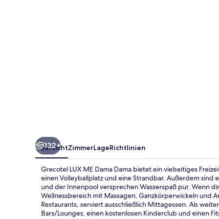
Dama
132+
Übersicht
Zimmer
Lage
Richtlinien
Grecotel LUX ME Dama Dama bietet ein vielseitiges Freizei
einen Volleyballplatz und eine Strandbar. Außerdem sind es
und der Innenpool versprechen Wasserspaß pur. Wenn dir 
Wellnessbereich mit Massagen, Ganzkörperwickeln und Aro
Restaurants, serviert ausschließlich Mittagessen. Als weite
Bars/Lounges, einen kostenlosen Kinderclub und einen Fi