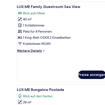
Guestroom
Alle
Ein Hotelzimmer mit einem Bet
6
Side
LUX.ME Family Guestroom Sea View
Fotos
Sea
Blick aufs Meer
View
für
40 m²
LUX.ME
Family
1 Schlafzimmer
Guestroom
Platz für 4 Personen
Sea
1 King-Bett ODER 2 Einzelbetten
View
Kostenloses WLAN
anzeigen
Weitere
Weitere Details
Details
für
LUX.ME
Family
Guestroom
Preise anzeige
Sea
View
Alle
Ein modernes Schlafzimmer mi
4
LUX.ME Bungalow Poolside
Fotos
Blick auf den Garten
für
28 m²
LUX.ME