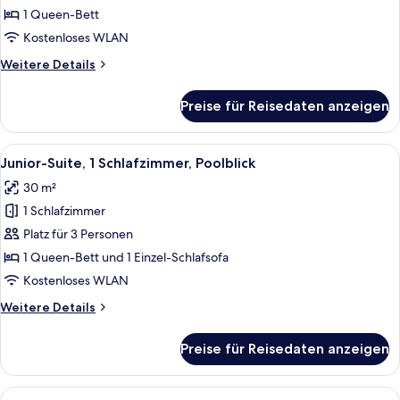
eigener
1 Queen-Bett
Pool,
Kostenloses WLAN
Poolblick
Weitere
Weitere Details
anzeigen
Details
für
Preise für Reisedaten anzeigen
Superior-
Zimmer,
eigener
Alle
Ein großer, gewölbter Swimmingpool
6
Pool,
Junior-Suite, 1 Schlafzimmer, Poolblick
Fotos
Poolblick
30 m²
für
1 Schlafzimmer
Junior-
Suite,
Platz für 3 Personen
1
1 Queen-Bett und 1 Einzel-Schlafsofa
Schlafzimmer,
Kostenloses WLAN
Poolblick
Weitere
Weitere Details
anzeigen
Details
für
Preise für Reisedaten anzeigen
Junior-
Suite,
1
Alle
Ein Poolbereich mit Liegestühlen, ei