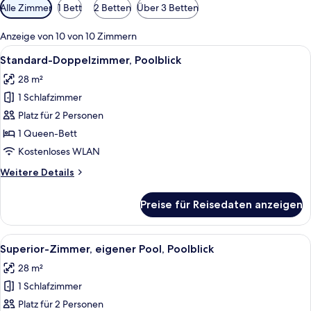
Verfügbare
Alle Zimmer
1 Bett
2 Betten
Über 3 Betten
Filter
für
Anzeige von 10 von 10 Zimmern
Zimmer
Alle
Ein Hotelzimmer mit einem Bett, eine
5
Standard-Doppelzimmer, Poolblick
Fotos
28 m²
für
1 Schlafzimmer
Standard-
Doppelzimmer,
Platz für 2 Personen
Poolblick
1 Queen-Bett
anzeigen
Kostenloses WLAN
Weitere
Weitere Details
Details
für
Preise für Reisedaten anzeigen
Standard-
Doppelzimmer,
Poolblick
Alle
Ein Poolbereich mit zwei weißen Lieges
8
Superior-Zimmer, eigener Pool, Poolblick
Fotos
28 m²
für
1 Schlafzimmer
Superior-
Zimmer,
Platz für 2 Personen