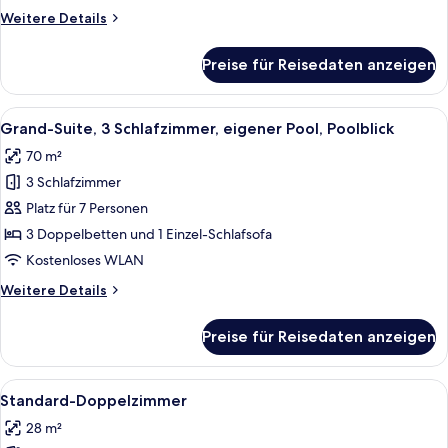
Gartenblick
Weitere
Weitere Details
anzeigen
Details
für
Preise für Reisedaten anzeigen
Deluxe-
Suite,
3 Schlafzimmer,
Alle
Ein Swimmingpool mit Steinmauer und
12
eigener
Grand-Suite, 3 Schlafzimmer, eigener Pool, Poolblick
Fotos
Pool,
70 m²
Gartenblick
für
3 Schlafzimmer
Grand-
Suite,
Platz für 7 Personen
3 Schlafzimmer,
3 Doppelbetten und 1 Einzel-Schlafsofa
eigener
Kostenloses WLAN
Pool,
Weitere
Weitere Details
Poolblick
Details
anzeigen
für
Preise für Reisedaten anzeigen
Grand-
Suite,
3 Schlafzimmer,
Alle
Ein Hotelzimmer mit einem Bett, eine
3
eigener
Standard-Doppelzimmer
Fotos
Pool,
28 m²
Poolblick
für