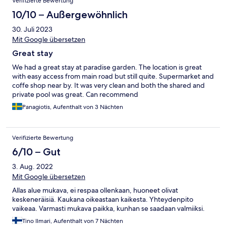
Verifizierte Bewertung
evening.
10/10 – Außergewöhnlich
30. Juli 2023
Mit Google übersetzen
Great stay
We had a great stay at paradise garden. The location is great
with easy access from main road but still quite. Supermarket and
coffe shop near by. It was very clean and both the shared and
private pool was great. Can recommend
Panagiotis, Aufenthalt von 3 Nächten
Verifizierte Bewertung
6/10 – Gut
3. Aug. 2022
Mit Google übersetzen
Allas alue mukava, ei respaa ollenkaan, huoneet olivat
keskeneräisiä. Kaukana oikeastaan kaikesta. Yhteydenpito
vaikeaa. Varmasti mukava paikka, kunhan se saadaan valmiiksi.
Tino Ilmari, Aufenthalt von 7 Nächten