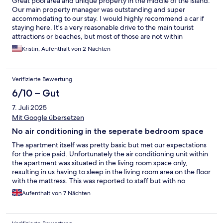
Great pool area and unique property in the middle of the island.
Our main property manager was outstanding and super
accommodating to our stay. I would highly recommend a car if
staying here. It's a very reasonable drive to the main tourist
attractions or beaches, but most of those are not within
reasonable walking distance of this property.
Kristin, Aufenthalt von 2 Nächten
Verifizierte Bewertung
6/10 – Gut
7. Juli 2025
Mit Google übersetzen
No air conditioning in the seperate bedroom space
The apartment itself was pretty basic but met our expectations
for the price paid. Unfortunately the air conditioning unit within
the apartment was situated in the living room space only,
resulting in us having to sleep in the living room area on the floor
with the mattress. This was reported to staff but with no
resolution offered. The bedroom area temperature was
Aufenthalt von 7 Nächten
unbearable to sleep in, due to the unit requiring the key to be
used, it meant you couldn’t even leave the air con on during the
day with the bedroom door open to cool it for your return in the