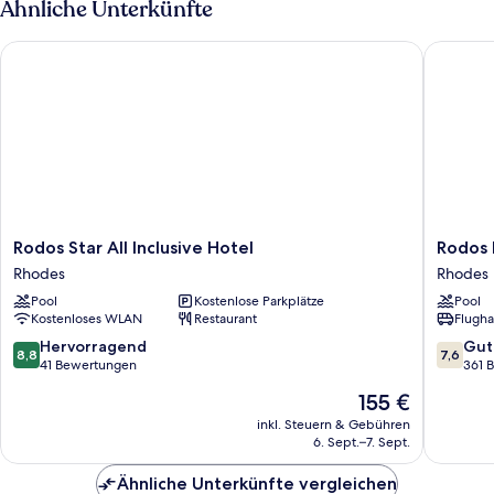
Ähnliche Unterkünfte
Pool
&
Rodos Star All Inclusive Hotel
Rodos Pa
Jetted
tub
Rodos
Rodos
Rodos Star All Inclusive Hotel
Rodos 
Star
Palace
Rhodes
Rhodes
All
Hotel
Pool
Kostenlose Parkplätze
Pool
Inclusive
Rhodes
Kostenloses WLAN
Restaurant
Flugha
Hotel
Rhodes
8.8
7.6
Hervorragend
Gut
8,8
7,6
von
von
41 Bewertungen
361 
10,
10,
Der
155 €
Hervorragend,
Gut,
Preis
41
361
inkl. Steuern & Gebühren
beträgt
6. Sept.–7. Sept.
Bewertungen
Bewert
155 €
Ähnliche Unterkünfte vergleichen