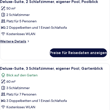
10
Schlafzimmer,
Deluxe-Suite, 2 Schlafzimmer, eigener Pool, Poolblick
Fotos
Poolblick
50 m²
für
2 Schlafzimmer
Deluxe-
Suite,
Platz für 5 Personen
2 Schlafzimmer,
2 Doppelbetten und 1 Einzel-Schlafsofa
eigener
Kostenloses WLAN
Pool,
Weitere
Weitere Details
Poolblick
Details
anzeigen
für
Preise für Reisedaten anzeigen
Deluxe-
Suite,
2 Schlafzimmer,
Alle
Ein Swimmingpool mit Steinrand, bla
9
eigener
Deluxe-Suite, 3 Schlafzimmer, eigener Pool, Gartenblick
Fotos
Pool,
Blick auf den Garten
Poolblick
für
60 m²
Deluxe-
Suite,
3 Schlafzimmer
3 Schlafzimmer,
Platz für 7 Personen
eigener
3 Doppelbetten und 1 Einzel-Schlafsofa
Pool,
Kostenloses WLAN