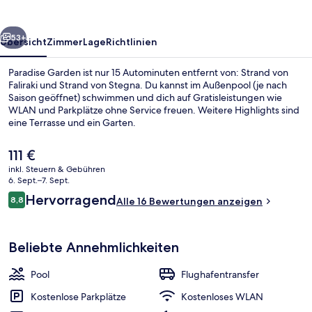
rück
Weiter
53+
Übersicht
Zimmer
Lage
Richtlinien
Paradise Garden ist nur 15 Autominuten entfernt von: Strand von
Faliraki und Strand von Stegna. Du kannst im Außenpool (je nach
Saison geöffnet) schwimmen und dich auf Gratisleistungen wie
WLAN und Parkplätze ohne Service freuen. Weitere Highlights sind
eine Terrasse und ein Garten.
Der
111 €
aktuelle
inkl. Steuern & Gebühren
Preis
6. Sept.–7. Sept.
Junior-Suite, 1 Schlafzimmer, Poolblic
beträgt
Bewertungen
Hervorragend
8,8
Alle 16 Bewertungen anzeigen
111 €.
8,8 von 10.
Beliebte Annehmlichkeiten
Pool
Flughafentransfer
Kostenlose Parkplätze
Kostenloses WLAN