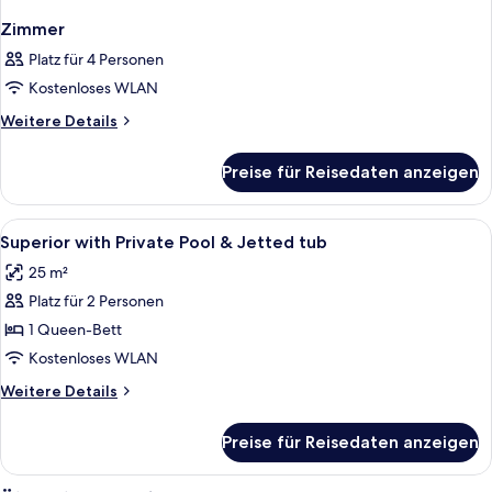
Zimmer
Platz für 4 Personen
Kostenloses WLAN
Weitere
Weitere Details
Details
für
Preise für Reisedaten anzeigen
Zimmer
Alle
Ein Hotelzimmer mit Bett, Schrank, N
4
Superior with Private Pool & Jetted tub
Fotos
25 m²
für
Platz für 2 Personen
Superior
with
1 Queen-Bett
Private
Kostenloses WLAN
Pool
Weitere
Weitere Details
&
Details
Jetted
für
Preise für Reisedaten anzeigen
Superior
tub
with
anzeigen
Private