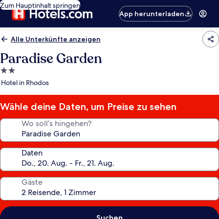
Zum Hauptinhalt springen
App herunterladen
Alle Unterkünfte anzeigen
Paradise Garden
2.0-
Sterne-
Hotel in Rhodos
Unterkunft
Wähle deine Daten, um Preise zu sehen
Wo soll’s hingehen?
Daten
Gäste
Suchen