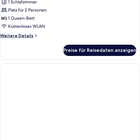
1 Schlafzimmer
Standard-
Doppelzimmer
Platz für 2 Personen
anzeigen
1 Queen-Bett
Kostenloses WLAN
Weitere
Weitere Details
Details
für
Preise für Reisedaten anzeigen
Standard-
Doppelzimmer