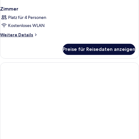
Zimmer
Platz für 4 Personen
Kostenloses WLAN
Weitere
Weitere Details
Details
für
Preise für Reisedaten anzeigen
Zimmer