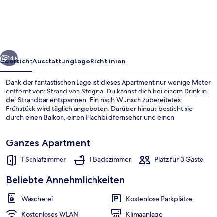
Abgeschiedenen
Suiten
mit
Herrlichem
rück
Weiter
Meerblick
14+
Übersicht
Ausstattung
Lage
Richtlinien
und
Dank der fantastischen Lage ist dieses Apartment nur wenige Meter
Private
entfernt von: Strand von Stegna. Du kannst dich bei einem Drink in
der Strandbar entspannen. Ein nach Wunsch zubereitetes
Bay
Frühstück wird täglich angeboten. Darüber hinaus besticht sie
durch einen Balkon, einen Flachbildfernseher und einen
Kühlschrank.
Ganzes Apartment
1 Schlafzimmer
1 Badezimmer
Platz für 3 Gäste
Ferienhaus, 1 Schlafzimmer | Außenbe
Beliebte Annehmlichkeiten
Wäscherei
Kostenlose Parkplätze
Kostenloses WLAN
Klimaanlage