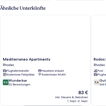
Ähnliche Unterkünfte
Mediterraneo Apartments
Rodos Pa
Mediterraneo
Rodos
Mediterraneo Apartments
Rodos 
Apartments
Palace
Rhodes
Rhodes
Rhodes
Hotel
Flughafentransfer
Haustiere erlaubt
Pool
Rhodes
Kostenlose Parkplätze
Kostenloses WLAN
Flugha
9.0
7.6
Wunderbar
Gut
9,0
7,6
von
von
20 Bewertungen
364 
10,
10,
Der
83 €
Wunderbar,
Gut,
Preis
20
364
inkl. Steuern & Gebühren
beträgt
1. Sept.–2. Sept.
Bewertungen
Bewert
83 €