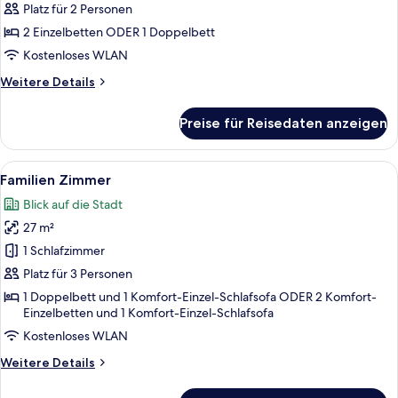
anzeigen
Platz für 2 Personen
2 Einzelbetten ODER 1 Doppelbett
Kostenloses WLAN
Weitere
Weitere Details
Details
für
Preise für Reisedaten anzeigen
Comfort-
Zimmer
Alle
Ein Hotelzimmer mit einem Bett, eine
12
Familien Zimmer
Fotos
Blick auf die Stadt
für
27 m²
Familien
Zimmer
1 Schlafzimmer
anzeigen
Platz für 3 Personen
1 Doppelbett und 1 Komfort-Einzel-Schlafsofa ODER 2 Komfort-
Einzelbetten und 1 Komfort-Einzel-Schlafsofa
Kostenloses WLAN
Weitere
Weitere Details
Details
für