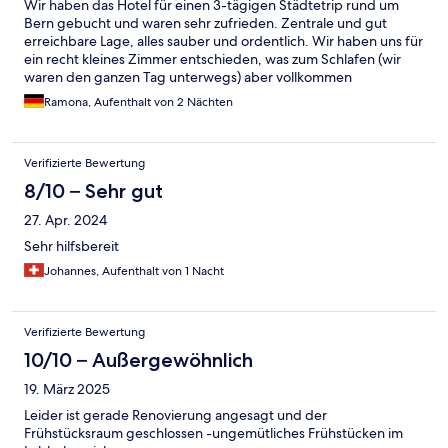
Wir haben das Hotel für einen 3-tägigen Städtetrip rund um
Bern gebucht und waren sehr zufrieden. Zentrale und gut
erreichbare Lage, alles sauber und ordentlich. Wir haben uns für
ein recht kleines Zimmer entschieden, was zum Schlafen (wir
waren den ganzen Tag unterwegs) aber vollkommen
ausgereicht hat. Der Nachtzugang nachdem die Rezeption
Ramona, Aufenthalt von 2 Nächten
geschlossen war, hat auch wunderbar funktioniert. Alles in allem
für einen Städtetrip sehr empfehlenswert und würden auch
wieder dorthin gehen.
Verifizierte Bewertung
8/10 – Sehr gut
27. Apr. 2024
Sehr hilfsbereit
Johannes, Aufenthalt von 1 Nacht
Verifizierte Bewertung
10/10 – Außergewöhnlich
19. März 2025
Leider ist gerade Renovierung angesagt und der
Frühstücksraum geschlossen -ungemütliches Frühstücken im