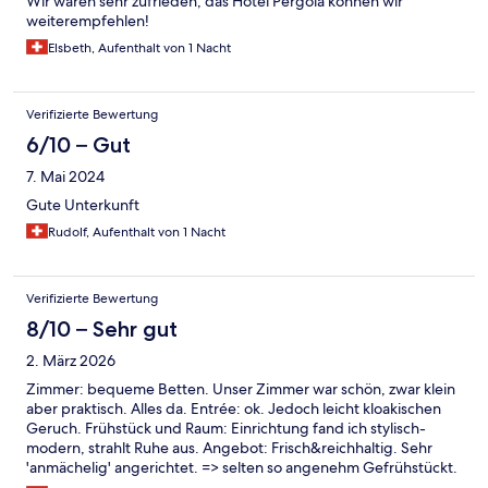
Wir waren sehr zufrieden, das Hotel Pergola können wir
weiterempfehlen!
Elsbeth, Aufenthalt von 1 Nacht
Verifizierte Bewertung
6/10 – Gut
7. Mai 2024
Gute Unterkunft
Rudolf, Aufenthalt von 1 Nacht
Verifizierte Bewertung
8/10 – Sehr gut
2. März 2026
Zimmer: bequeme Betten. Unser Zimmer war schön, zwar klein
aber praktisch. Alles da. Entrée: ok. Jedoch leicht kloakischen
Geruch. Frühstück und Raum: Einrichtung fand ich stylisch-
modern, strahlt Ruhe aus. Angebot: Frisch&reichhaltig. Sehr
'anmächelig' angerichtet. => selten so angenehm Gefrühstückt.