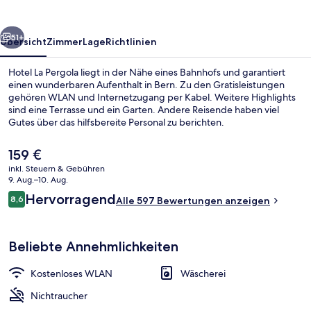
rück
Weiter
51+
Übersicht
Zimmer
Lage
Richtlinien
Hotel La Pergola liegt in der Nähe eines Bahnhofs und garantiert
einen wunderbaren Aufenthalt in Bern. Zu den Gratisleistungen
gehören WLAN und Internetzugang per Kabel. Weitere Highlights
sind eine Terrasse und ein Garten. Andere Reisende haben viel
Gutes über das hilfsbereite Personal zu berichten.
Der
159 €
aktuelle
inkl. Steuern & Gebühren
Preis
9. Aug.–10. Aug.
Tägliches kontinentales Frühstück g
beträgt
Bewertungen
Hervorragend
8,6
Alle 597 Bewertungen anzeigen
159 €.
8,6 von 10.
Beliebte Annehmlichkeiten
Kostenloses WLAN
Wäscherei
Nichtraucher