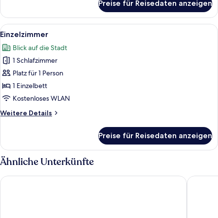
Preise für Reisedaten anzeigen
Familien
Zimmer
Alle
Ein Hotelzimmer mit Bett, Nachttisc
5
Einzelzimmer
Fotos
Blick auf die Stadt
für
1 Schlafzimmer
Einzelzimmer
anzeigen
Platz für 1 Person
1 Einzelbett
Kostenloses WLAN
Weitere
Weitere Details
Details
für
Preise für Reisedaten anzeigen
Einzelzimmer
Ähnliche Unterkünfte
Prize by Radisson, Bern City
ibis Styl