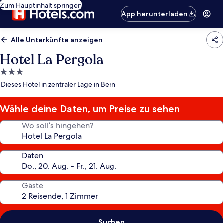
Zum Hauptinhalt springen
App herunterladen
Alle Unterkünfte anzeigen
Hotel La Pergola
3.0-
Sterne-
Dieses Hotel in zentraler Lage in Bern
Unterkunft
Wähle deine Daten, um Preise zu sehen
Wo soll’s hingehen?
Daten
Gäste
Suchen