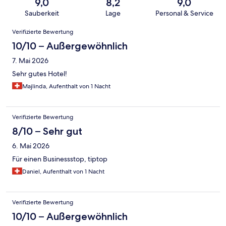
9,0
8,2
9,0
Sauberkeit
Lage
Personal & Service
Bewertungen
Verifizierte Bewertung
10/10 – Außergewöhnlich
7. Mai 2026
Sehr gutes Hotel!
Majlinda, Aufenthalt von 1 Nacht
Verifizierte Bewertung
8/10 – Sehr gut
6. Mai 2026
Für einen Businessstop, tiptop
Daniel, Aufenthalt von 1 Nacht
Verifizierte Bewertung
10/10 – Außergewöhnlich