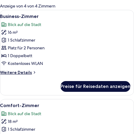
für
Anzeige von 4 von 4 Zimmern
Zimmer
Alle
Ein Hotelzimmer mit einem großen Bet
5
Business-Zimmer
Fotos
Blick auf die Stadt
für
16 m²
Business-
Zimmer
1 Schlafzimmer
anzeigen
Platz für 2 Personen
1 Doppelbett
Kostenloses WLAN
Weitere
Weitere Details
Details
für
Preise für Reisedaten anzeigen
Business-
Zimmer
Alle
Ein Hotelzimmer mit zwei Betten, eine
13
Comfort-Zimmer
Fotos
Blick auf die Stadt
für
18 m²
Comfort-
Zimmer
1 Schlafzimmer