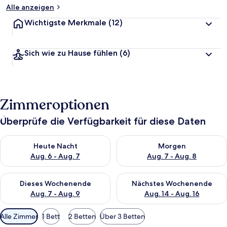
Alle anzeigen
Wichtigste Merkmale
(12)
Sich wie zu Hause fühlen
(6)
Zimmeroptionen
Überprüfe die Verfügbarkeit für diese Daten
Überprüfe die Verfügbarkeit für heute Nacht, Aug. 6 - Aug. 7.
Überprüfe die Verfügbarkeit f
Heute Nacht
Morgen
Aug. 6 - Aug. 7
Aug. 7 - Aug. 8
Überprüfe die Verfügbarkeit für dieses Wochenende, Aug. 7 - 
Überprüfe die Verfügbarkeit f
Dieses Wochenende
Nächstes Wochenende
Aug. 7 - Aug. 9
Aug. 14 - Aug. 16
Verfügbare
Alle Zimmer
1 Bett
2 Betten
Über 3 Betten
Filter