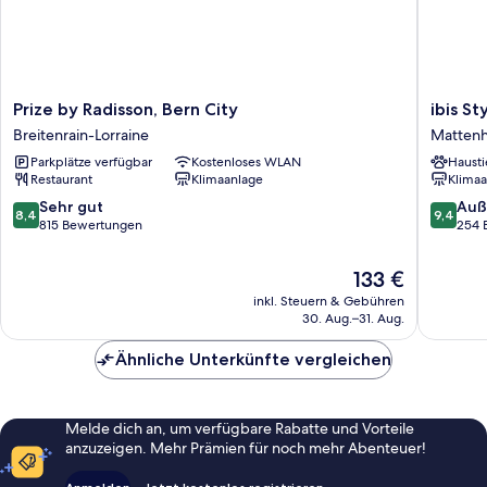
Prize
ibis
Prize by Radisson, Bern City
ibis St
by
Styles
Breitenrain-Lorraine
Matten
Radisson,
Bern
Parkplätze verfügbar
Kostenloses WLAN
Hausti
Bern
City
Restaurant
Klimaanlage
Klimaa
City
Mattenh
Breitenrain-
8.4
9.4
Sehr gut
Auß
8,4
9,4
Lorraine
von
von
815 Bewertungen
254 
10,
10,
Sehr
Außerge
Der
133 €
gut,
254
Preis
inkl. Steuern & Gebühren
815
Bewert
beträgt
30. Aug.–31. Aug.
Bewertungen
133 €
Ähnliche Unterkünfte vergleichen
Melde dich an, um verfügbare Rabatte und Vorteile
anzuzeigen. Mehr Prämien für noch mehr Abenteuer!