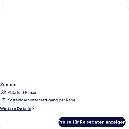
Zimmer
Platz für 1 Person
Kostenloser Internetzugang per Kabel
Weitere
Weitere Details
Details
für
Preise für Reisedaten anzeigen
Zimmer