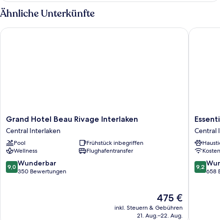
Ähnliche Unterkünfte
Grand Hotel Beau Rivage Interlaken
Essential
Grand
Essentia
Grand Hotel Beau Rivage Interlaken
Essenti
Hotel
by
Central Interlaken
Central 
Beau
Dorint
Pool
Frühstück inbegriffen
Hausti
Rivage
Interlak
Wellness
Flughafentransfer
Koste
Interlaken
Central
Central
Interlak
9.0
9.2
Wunderbar
Wun
9,0
9,2
Interlaken
von
von
350 Bewertungen
658 
10,
10,
Wunderbar,
Wunder
Der
475 €
350
658
Preis
Bewertungen
Bewert
inkl. Steuern & Gebühren
beträgt
21. Aug.–22. Aug.