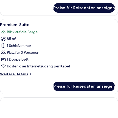
für
Preise für Reisedaten anzeigen
Deluxe
Duplex
Suite
Alle
Ein modernes Wohnzimmer mit einer C
5
Premium-Suite
Fotos
Blick auf die Berge
für
85 m²
Premium-
Suite
1 Schlafzimmer
anzeigen
Platz für 3 Personen
1 Doppelbett
Kostenloser Internetzugang per Kabel
Weitere
Weitere Details
Details
für
Preise für Reisedaten anzeigen
Premium-
Suite