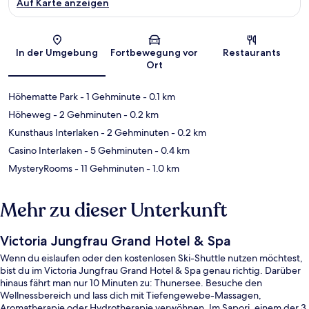
Auf Karte anzeigen
Karte
In der Umgebung
Fortbewegung vor
Restaurants
Ort
Höhematte Park
- 1 Gehminute
- 0.1 km
Höheweg
- 2 Gehminuten
- 0.2 km
Kunsthaus Interlaken
- 2 Gehminuten
- 0.2 km
Casino Interlaken
- 5 Gehminuten
- 0.4 km
MysteryRooms
- 11 Gehminuten
- 1.0 km
Mehr zu dieser Unterkunft
Victoria Jungfrau Grand Hotel & Spa
Wenn du eislaufen oder den kostenlosen Ski-Shuttle nutzen möchtest,
bist du im Victoria Jungfrau Grand Hotel & Spa genau richtig. Darüber
hinaus fährt man nur 10 Minuten zu: Thunersee. Besuche den
Wellnessbereich und lass dich mit Tiefengewebe-Massagen,
Aromatherapie oder Hydrotherapie verwöhnen. Im Sapori, einem der 3