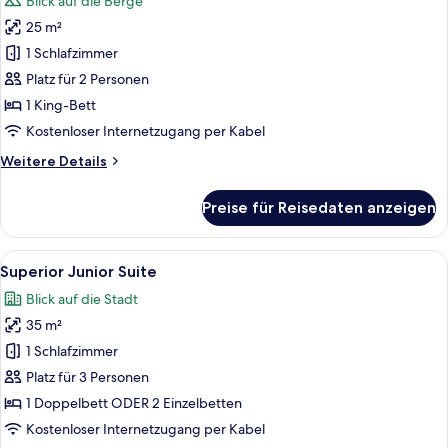
Blick auf die Berge
für
25 m²
Deluxe-
Doppelzimmer
1 Schlafzimmer
anzeigen
Platz für 2 Personen
1 King-Bett
Kostenloser Internetzugang per Kabel
Weitere
Weitere Details
Details
für
Preise für Reisedaten anzeigen
Deluxe-
Doppelzimmer
Alle
Ein modernes Hotelzimmer mit einem Be
3
Superior Junior Suite
Fotos
Blick auf die Stadt
für
35 m²
Superior
Junior
1 Schlafzimmer
Suite
Platz für 3 Personen
anzeigen
1 Doppelbett ODER 2 Einzelbetten
Kostenloser Internetzugang per Kabel