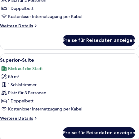
Platz für 2 Personen
1 Doppelbett
Kostenloser Internetzugang per Kabel
Weitere
Weitere Details
Details
für
Preise für Reisedaten anzeigen
Deluxe
Suite
Alle
Superior-Suite | 1 Schlafzimmer, hoch
3
Superior-Suite
Fotos
Blick auf die Stadt
für
56 m²
Superior-
Suite
1 Schlafzimmer
anzeigen
Platz für 3 Personen
1 Doppelbett
Kostenloser Internetzugang per Kabel
Weitere
Weitere Details
Details
für
Preise für Reisedaten anzeigen
Superior-