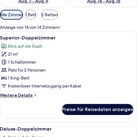
Aug. 7 - Aug. 9
Aug. 14 - Aug. 16
Verfügbare
Alle Zimmer
1 Bett
2 Betten
Filter
für
Anzeige von 14 von 14 Zimmern
Zimmer
Alle
Ein Hotelzimmer mit einem großen Bett
4
Superior-Doppelzimmer
Fotos
Blick auf die Stadt
für
21 m²
Superior-
Doppelzimmer
1 Schlafzimmer
anzeigen
Platz für 2 Personen
1 King-Bett
Kostenloser Internetzugang per Kabel
Weitere
Weitere Details
Details
für
Preise für Reisedaten anzeigen
Superior-
Doppelzimmer
Alle
Ein Schlafzimmer mit einem großen Be
5
Deluxe-Doppelzimmer
Fotos