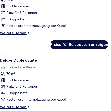
für
1 Schlafzimmer
Superior
Duplex
Platz für 3 Personen
Suite
1 Doppelbett
anzeigen
Kostenloser Internetzugang per Kabel
Weitere
Weitere Details
Details
für
Preise für Reisedaten anzeigen
Superior
Duplex
Suite
Alle
Ein modernes Wohnzimmer mit einem ru
2
Deluxe Duplex Suite
Fotos
Blick auf die Berge
für
70 m²
Deluxe
Duplex
1 Schlafzimmer
Suite
Platz für 2 Personen
anzeigen
1 Doppelbett
Kostenloser Internetzugang per Kabel
Weitere
Weitere Details
Details