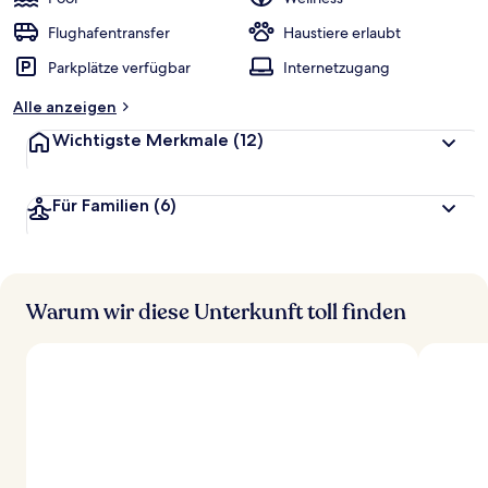
e
r
Flughafentransfer
Haustiere erlaubt
t
Parkplätze verfügbar
Internetzugang
e
t
Alle anzeigen
Wichtigste Merkmale
(12)
Für Familien
(6)
Warum wir diese Unterkunft toll finden