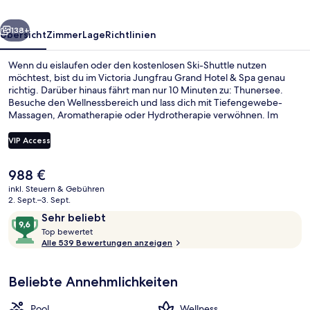
Spa
rück
Weiter
138+
Übersicht
Zimmer
Lage
Richtlinien
Wenn du eislaufen oder den kostenlosen Ski-Shuttle nutzen
möchtest, bist du im Victoria Jungfrau Grand Hotel & Spa genau
richtig. Darüber hinaus fährt man nur 10 Minuten zu: Thunersee.
Besuche den Wellnessbereich und lass dich mit Tiefengewebe-
Massagen, Aromatherapie oder Hydrotherapie verwöhnen. Im
Sapori, einem der 3 Restaurants, wird zum Mittagessen und
Abendessen italienische Küche serviert. Als weitere Highlights
VIP Access
bietet dieses Hotel im luxuriösen Stil einen Innenpool, einen
kostenlosen Kinderclub und eine Loungebar. Von Skipässen und
Der
988 €
einem Skiraum profitierst du ebenfalls. Andere Reisende lieben das
Außenbereich
aktuelle
hilfsbereite Personal.
inkl. Steuern & Gebühren
Preis
2. Sept.–3. Sept.
beträgt
Bewertungen
9,6
Sehr beliebt
988 €.
T
von
Top bewertet
o
Alle 539 Bewertungen anzeigen
10,
p
Sehr
beliebt
Beliebte Annehmlichkeiten
b
e
w
Pool
Wellness