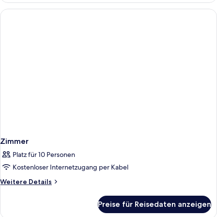
Zimmer
Platz für 10 Personen
Kostenloser Internetzugang per Kabel
Weitere
Weitere Details
Details
für
Preise für Reisedaten anzeigen
Zimmer