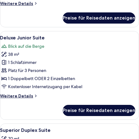
Weitere
Weitere Details
Details
für
Preise für Reisedaten anzeigen
Superior
Junior
Suite
Alle
Ein modernes Wohnzimmer mit Sofa, Co
2
Deluxe Junior Suite
Fotos
Blick auf die Berge
für
38 m²
Deluxe
Junior
1 Schlafzimmer
Suite
Platz für 3 Personen
anzeigen
1 Doppelbett ODER 2 Einzelbetten
Kostenloser Internetzugang per Kabel
Weitere
Weitere Details
Details
für
Preise für Reisedaten anzeigen
Deluxe
Junior
Suite
Alle
Ein modernes Wohnzimmer mit Essberei
3
Superior Duplex Suite
Fotos
70 m²