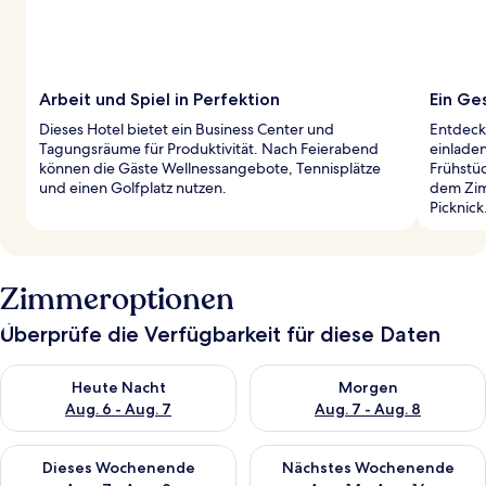
Arbeit und Spiel in Perfektion
Ein Ge
Dieses Hotel bietet ein Business Center und
Entdecke
Tagungsräume für Produktivität. Nach Feierabend
einlade
können die Gäste Wellnessangebote, Tennisplätze
Frühstü
und einen Golfplatz nutzen.
dem Zim
Picknick
Zimmeroptionen
Überprüfe die Verfügbarkeit für diese Daten
Überprüfe die Verfügbarkeit für heute Nacht, Aug. 6 - Aug. 7.
Überprüfe die Verfügbarkeit f
Heute Nacht
Morgen
Aug. 6 - Aug. 7
Aug. 7 - Aug. 8
Überprüfe die Verfügbarkeit für dieses Wochenende, Aug. 7 - 
Überprüfe die Verfügbarkeit f
Dieses Wochenende
Nächstes Wochenende