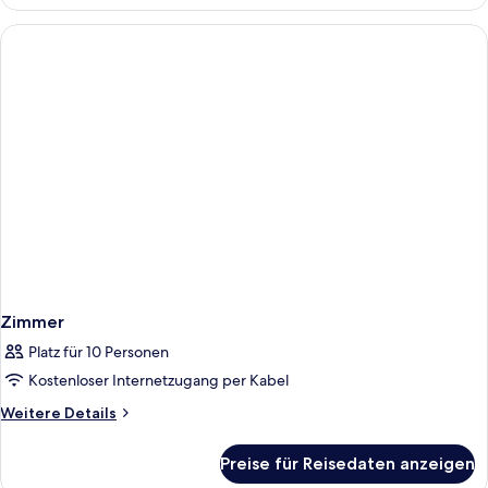
Suite
Zimmer
Platz für 10 Personen
Kostenloser Internetzugang per Kabel
Weitere
Weitere Details
Details
für
Preise für Reisedaten anzeigen
Zimmer