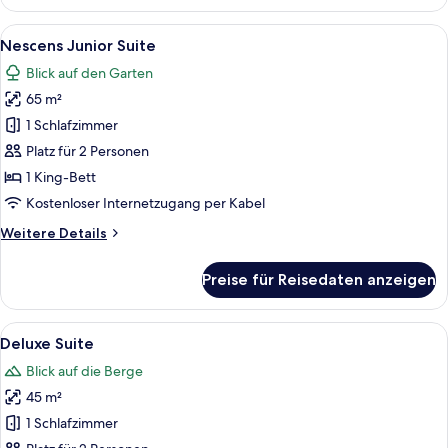
Suite
Alle
Ein modernes Badezimmer mit großem
3
Nescens Junior Suite
Fotos
Blick auf den Garten
für
65 m²
Nescens
Junior
1 Schlafzimmer
Suite
Platz für 2 Personen
anzeigen
1 King-Bett
Kostenloser Internetzugang per Kabel
Weitere
Weitere Details
Details
für
Preise für Reisedaten anzeigen
Nescens
Junior
Suite
Alle
Ein Schlafzimmer mit einem großen Bet
3
Deluxe Suite
Fotos
Blick auf die Berge
für
45 m²
Deluxe
Suite
1 Schlafzimmer
anzeigen