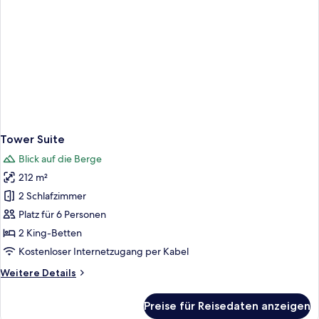
Tower Suite
Blick auf die Berge
212 m²
2 Schlafzimmer
Platz für 6 Personen
2 King-Betten
Kostenloser Internetzugang per Kabel
Weitere
Weitere Details
Details
für
Preise für Reisedaten anzeigen
Tower