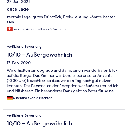
27. Juni 2023
gute Lage
zentrale Lage, gutes Frühstück, Preis/Leistung könnte besser
sein
Isabella, Aufenthalt von 3 Nächten
Verifizierte Bewertung
10/10 – Außergewöhnlich
17. Feb. 2020
Wir erhielten ein upgrade und damit einen wunderbaren Blick
auf die Berge. Das Zimmer war bereits bei unserer Ankunft
(10.30 Uhr) beziehbar, so dass wir den Tag noch gut nutzen
konnten. Das Personal an der Rezeption war äußerst freundlich
und hilfsbereit. Ein besonderer Dank geht an Peter für seine
fachkundigen Tipps bzgl. möglicher Unternehmungen.
Aufenthalt von 5 Nächten
Verifizierte Bewertung
10/10 – Außergewöhnlich