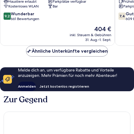
Haustiere erlaubt
Parkplätze verfügbar
Frühst
Interlaken
Unterse
Kostenloses WLAN
Bar
Parkpl
Central
Interlaken
9.2
7.4
Wunderbar
Gut
9,2
7,4
von
von
661 Bewertungen
609 
10,
10,
Der
404 €
Wunderbar,
Gut,
Preis
661
609
inkl. Steuern & Gebühren
beträgt
31. Aug.–1. Sept.
Bewertungen
Bewert
404 €
Ähnliche Unterkünfte vergleichen
Melde dich an, um verfügbare Rabatte und Vorteile
anzuzeigen. Mehr Prämien für noch mehr Abenteuer!
Anmelden
Jetzt kostenlos registrieren
Zur Gegend