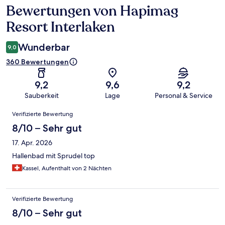
Bewertungen von Hapimag
Bewertungen
Resort Interlaken
Wunderbar
9,0
360 Bewertungen
9,2
9,6
9,2
Sauberkeit
Lage
Personal & Service
Bewertungen
Verifizierte Bewertung
8/10 – Sehr gut
17. Apr. 2026
Hallenbad mit Sprudel top
Kassel, Aufenthalt von 2 Nächten
Verifizierte Bewertung
8/10 – Sehr gut