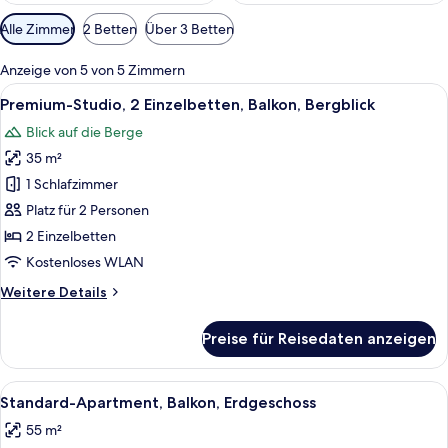
Verfügbare
Alle Zimmer
2 Betten
Über 3 Betten
Filter
für
Anzeige von 5 von 5 Zimmern
Zimmer
Alle
Ein Hotelzimmer mit zwei Betten, einem
5
Premium-Studio, 2 Einzelbetten, Balkon, Bergblick
Fotos
Blick auf die Berge
für
35 m²
Premium-
Studio,
1 Schlafzimmer
2 Einzelbetten,
Platz für 2 Personen
Balkon,
2 Einzelbetten
Bergblick
Kostenloses WLAN
anzeigen
Weitere
Weitere Details
Details
für
Preise für Reisedaten anzeigen
Premium-
Studio,
2 Einzelbetten,
Alle
Ein Hotelzimmer mit einem großen Bet
6
Balkon,
Standard-Apartment, Balkon, Erdgeschoss
Fotos
Bergblick
55 m²
für