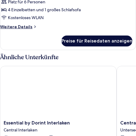
2 Schlafzimmer,
Platz für 6 Personen
Balkon,
4 Einzelbetten und 1 großes Schlafsofa
Bergblick
Kostenloses WLAN
anzeigen
Weitere
Weitere Details
Details
für
Preise für Reisedaten anzeigen
Premium-
Apartment,
2 Schlafzimmer,
Ähnliche Unterkünfte
Balkon,
Bergblick
Essential by Dorint Interlaken
Central 
Essential
Central
Essential by Dorint Interlaken
Centra
by
Continen
Central Interlaken
Unterse
Dorint
Hotel