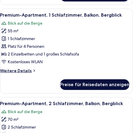
Apartment,
Balkon,
Alle
Ein Hotelzimmer mit zwei Betten, eine
8
Annex
Premium-Apartment, 1 Schlafzimmer, Balkon, Bergblick
Fotos
Blick auf die Berge
für
55 m²
Premium-
Apartment,
1 Schlafzimmer
1
Platz für 4 Personen
Schlafzimmer,
2 Einzelbetten und 1 großes Schlafsofa
Balkon,
Kostenloses WLAN
Bergblick
Weitere
Weitere Details
anzeigen
Details
für
Preise für Reisedaten anzeigen
Premium-
Apartment,
1
Alle
Ein Doppelbett mit weißen Bettwäsche
7
Schlafzimmer,
Premium-Apartment, 2 Schlafzimmer, Balkon, Bergblick
Fotos
Balkon,
Blick auf die Berge
Bergblick
für
70 m²
Premium-
Apartment,
2 Schlafzimmer