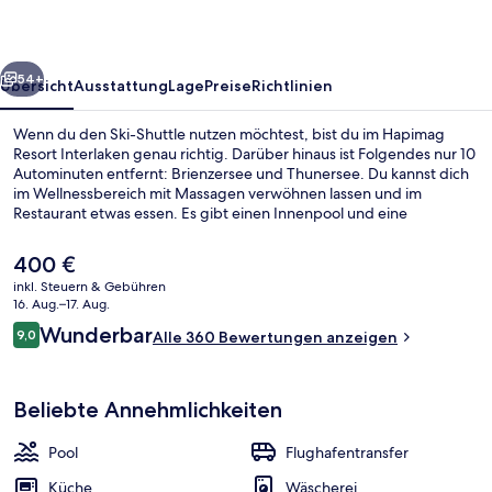
rück
Weiter
54+
Übersicht
Ausstattung
Lage
Preise
Richtlinien
Wenn du den Ski-Shuttle nutzen möchtest, bist du im Hapimag
Resort Interlaken genau richtig. Darüber hinaus ist Folgendes nur 10
Autominuten entfernt: Brienzersee und Thunersee. Du kannst dich
im Wellnessbereich mit Massagen verwöhnen lassen und im
Restaurant etwas essen. Es gibt einen Innenpool und eine
Loungebar. Außerdem bieten die Apartments wunderbare
Highlights wie hochwertige Bettwaren und Espressomaschine.
Der
400 €
Ebenfalls vorhanden sind Skipässe und ein Skiraum. Andere
aktuelle
inkl. Steuern & Gebühren
Reisende haben viel Gutes über das hilfsbereite Personal zu
Preis
16. Aug.–17. Aug.
berichten.
Innenpool, geöffnet von 07:30 Uhr bis
beträgt
Bewertungen
Wunderbar
9,0
Alle 360 Bewertungen anzeigen
400 €.
9,0 von 10.
Beliebte Annehmlichkeiten
Pool
Flughafentransfer
Küche
Wäscherei