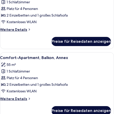
1 Schlafzimmer
Standard-
Apartment,
Platz für 4 Personen
Balkon,
2 Einzelbetten und 1 großes Schlafsofa
Erdgeschoss
Kostenloses WLAN
anzeigen
Weitere
Weitere Details
Details
für
Preise für Reisedaten anzeigen
Standard-
Apartment,
Balkon,
Alle
Ein modernes Wohnzimmer mit einer Cou
8
Erdgeschoss
Comfort-Apartment, Balkon, Annex
Fotos
55 m²
für
1 Schlafzimmer
Comfort-
Apartment,
Platz für 4 Personen
Balkon,
2 Einzelbetten und 1 großes Schlafsofa
Annex
Kostenloses WLAN
anzeigen
Weitere
Weitere Details
Details
für
Preise für Reisedaten anzeigen
Comfort-