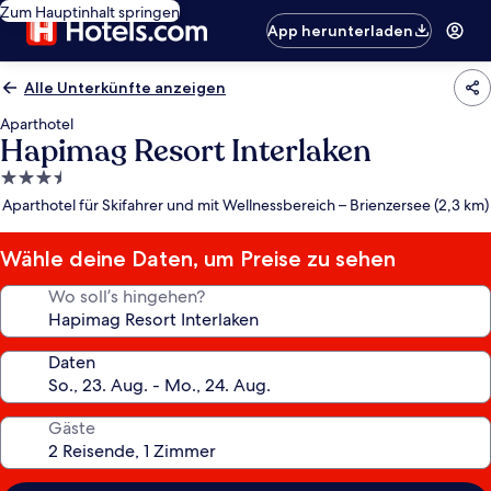
Zum Hauptinhalt springen
App herunterladen
Alle Unterkünfte anzeigen
Aparthotel
Hapimag Resort Interlaken
3.5-
Sterne-
Aparthotel für Skifahrer und mit Wellnessbereich – Brienzersee (2,3 km)
Unterkunft
Wähle deine Daten, um Preise zu sehen
Wo soll’s hingehen?
Daten
Gäste