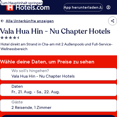
Zum Hauptinhalt springen
App herunterladen
Alle Unterkünfte anzeigen
Vala Hua Hin - Nu Chapter Hotels
4.5-
Sterne-
Hotel direkt am Strand in Cha-am mit 2 Außenpools und Full-Service-
Unterkunft
Wellnessbereich
Wähle deine Daten, um Preise zu sehen
Wo soll’s hingehen?
Daten
Gäste