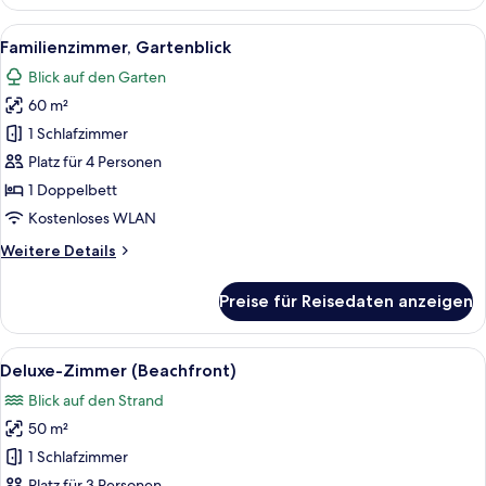
Suite
Pool
Alle
Ein modernes Schlafzimmer mit einem 
12
Access
Familienzimmer, Gartenblick
Fotos
Blick auf den Garten
für
60 m²
Familienzimmer,
Gartenblick
1 Schlafzimmer
anzeigen
Platz für 4 Personen
1 Doppelbett
Kostenloses WLAN
Weitere
Weitere Details
Details
für
Preise für Reisedaten anzeigen
Familienzimmer,
Gartenblick
Alle
Ein modernes Zimmer mit einer Sitzec
12
Deluxe-Zimmer (Beachfront)
Fotos
Blick auf den Strand
für
50 m²
Deluxe-
Zimmer
1 Schlafzimmer
(Beachfront)
Platz für 3 Personen