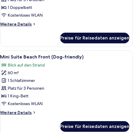
anzeigen
1 Doppelbett
Kostenloses WLAN
Weitere
Weitere Details
Details
für
Preise für Reisedaten anzeigen
Deluxe-
Zimmer
(Beachfront)
Alle
Ein modernes Schlafzimmer mit einem 
14
Mini Suite Beach Front (Dog-friendly)
Fotos
Blick auf den Strand
für
60 m²
Mini
Suite
1 Schlafzimmer
Beach
Platz für 3 Personen
Front
1 King-Bett
(Dog-
Kostenloses WLAN
friendly)
Weitere
Weitere Details
anzeigen
Details
für
Preise für Reisedaten anzeigen
Mini