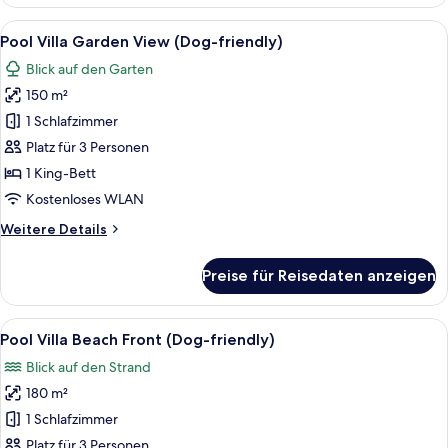
Suite
Beach
Alle
Ein modernes Schlafzimmer mit einem 
8
Front
Pool Villa Garden View (Dog-friendly)
Fotos
(Dog-
Blick auf den Garten
friendly)
für
150 m²
Pool
Villa
1 Schlafzimmer
Garden
Platz für 3 Personen
View
1 King-Bett
(Dog-
Kostenloses WLAN
friendly)
Weitere
Weitere Details
anzeigen
Details
für
Preise für Reisedaten anzeigen
Pool
Villa
Garden
Alle
Ein Poolbereich mit Liegestühlen und 
15
View
Pool Villa Beach Front (Dog-friendly)
Fotos
(Dog-
Blick auf den Strand
friendly)
für
180 m²
Pool
Villa
1 Schlafzimmer
Beach
Platz für 3 Personen