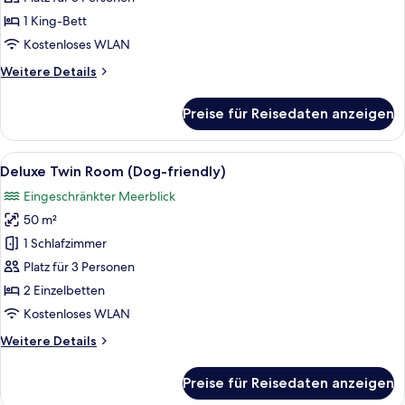
Front
1 King-Bett
(Dog-
Kostenloses WLAN
friendly)
Weitere
Weitere Details
anzeigen
Details
für
Preise für Reisedaten anzeigen
Pool
Villa
Beach
Alle
Ein modernes Hotelzimmer mit zwei Be
8
Front
Deluxe Twin Room (Dog-friendly)
Fotos
(Dog-
Eingeschränkter Meerblick
friendly)
für
50 m²
Deluxe
Twin
1 Schlafzimmer
Room
Platz für 3 Personen
(Dog-
2 Einzelbetten
friendly)
Kostenloses WLAN
anzeigen
Weitere
Weitere Details
Details
für
Preise für Reisedaten anzeigen
Deluxe
Twin