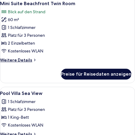
Alle
12
Room
Mini Suite Beachfront Twin Room
Fotos
Blick auf den Strand
für
60 m²
Mini
Suite
1 Schlafzimmer
Beachfront
Platz für 3 Personen
Twin
2 Einzelbetten
Room
Kostenloses WLAN
anzeigen
Weitere
Weitere Details
Details
für
Preise für Reisedaten anzeigen
Mini
Suite
Beachfront
Alle
Ein modernes Hotelzimmer mit einem gr
8
Twin
Pool Villa Sea View
Fotos
Room
1 Schlafzimmer
für
Platz für 3 Personen
Pool
Villa
1 King-Bett
Sea
Kostenloses WLAN
View
Weitere
Weitere Details