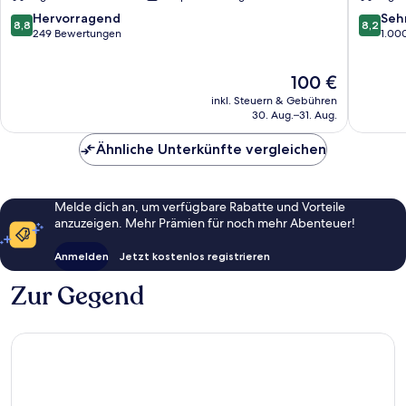
Hua
Hua
Hin
Hin
8.8
8.2
Hervorragend
Seh
8,8
8,2
-
Cha-
von
von
249 Bewertungen
1.00
Cha
am
10,
10,
Am
Hervorragend,
Sehr
Der
100 €
Cha-
249
gut,
Preis
am
Bewertungen
1.000
inkl. Steuern & Gebühren
beträgt
Bewert
30. Aug.–31. Aug.
100 €
Ähnliche Unterkünfte vergleichen
Melde dich an, um verfügbare Rabatte und Vorteile
anzuzeigen. Mehr Prämien für noch mehr Abenteuer!
Anmelden
Jetzt kostenlos registrieren
Zur Gegend