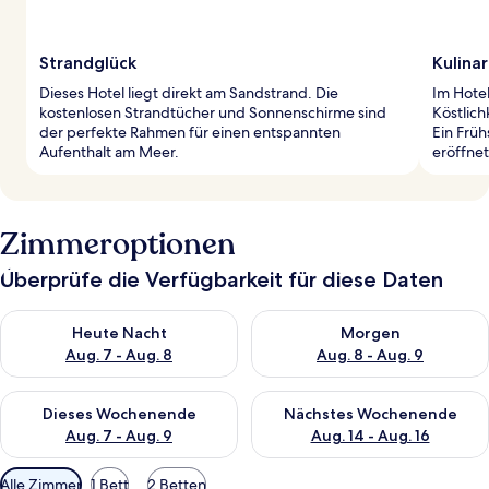
Strandglück
Kulina
Dieses Hotel liegt direkt am Sandstrand. Die
Im Hotel
kostenlosen Strandtücher und Sonnenschirme sind
Köstlic
der perfekte Rahmen für einen entspannten
Ein Früh
Aufenthalt am Meer.
eröffne
Zimmeroptionen
Überprüfe die Verfügbarkeit für diese Daten
Überprüfe die Verfügbarkeit für heute Nacht, Aug. 7 - Aug. 8.
Überprüfe die Verfügbarkeit f
Heute Nacht
Morgen
Aug. 7 - Aug. 8
Aug. 8 - Aug. 9
Überprüfe die Verfügbarkeit für dieses Wochenende, Aug. 7 - 
Überprüfe die Verfügbarkeit f
Dieses Wochenende
Nächstes Wochenende
Aug. 7 - Aug. 9
Aug. 14 - Aug. 16
Verfügbare
Alle Zimmer
1 Bett
2 Betten