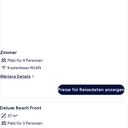
Zimmer
Platz für 4 Personen
Kostenloses WLAN
Weitere
Weitere Details
Details
für
Preise für Reisedaten anzeigen
Zimmer
Alle
Zimmersafe, Schreibtisch, kostenlose 
5
Deluxe Beach Front
Fotos
37 m²
für
Platz für 3 Personen
Deluxe