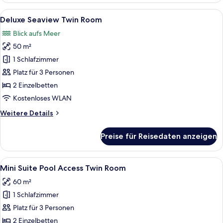
Room
Alle
Ein Balkon mit Blick auf einen Pool un
10
(Dog-
Deluxe Seaview Twin Room
Fotos
friendly)
Blick aufs Meer
für
50 m²
Deluxe
Seaview
1 Schlafzimmer
Twin
Platz für 3 Personen
Room
2 Einzelbetten
anzeigen
Kostenloses WLAN
Weitere
Weitere Details
Details
für
Preise für Reisedaten anzeigen
Deluxe
Seaview
Twin
Alle
Ein Pool, umgeben von Grün, mit Blic
9
Room
Mini Suite Pool Access Twin Room
Fotos
60 m²
für
1 Schlafzimmer
Mini
Suite
Platz für 3 Personen
Pool
2 Einzelbetten