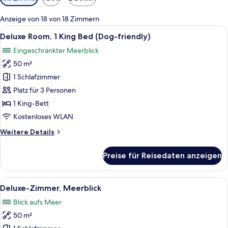
Filter
für
Anzeige von 18 von 18 Zimmern
Zimmer
Alle
Ein modernes Hotelzimmer mit einem B
8
Deluxe Room, 1 King Bed (Dog-friendly)
Fotos
Eingeschränkter Meerblick
für
50 m²
Deluxe
Room,
1 Schlafzimmer
1
Platz für 3 Personen
King
1 King-Bett
Bed
Kostenloses WLAN
(Dog-
Weitere
Weitere Details
friendly)
Details
anzeigen
für
Preise für Reisedaten anzeigen
Deluxe
Room,
1
Alle
Ein Balkon mit Blick auf einen Pool un
10
King
Deluxe-Zimmer, Meerblick
Fotos
Bed
Blick aufs Meer
(Dog-
für
friendly)
50 m²
Deluxe-