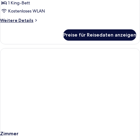
Beach
1 King-Bett
Front
Kostenloses WLAN
anzeigen
Weitere
Weitere Details
Details
für
Preise für Reisedaten anzeigen
Deluxe
Beach
Front
Zimmer