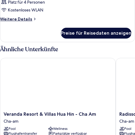
Platz für 4 Personen
Kostenloses WLAN
Weitere
Weitere Details
Details
für
Preise für Reisedaten anzeigen
Zimmer
Ähnliche Unterkünfte
Veranda Resort & Villas Hua Hin - Cha Am
Radisson
Veranda
Radisso
Veranda Resort & Villas Hua Hin - Cha Am
Radiss
Resort
Resort
Cha-am
Cha-am
&
&
Pool
Wellness
Pool
Villas
Spa
Flughafentransfer
Parkplätze verfügbar
Flugha