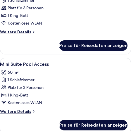
Zimmer,
1 Schlafzimmer
Meerblick
Platz für 3 Personen
anzeigen
1 King-Bett
Kostenloses WLAN
Weitere
Weitere Details
Details
für
Preise für Reisedaten anzeigen
Deluxe-
Zimmer,
Meerblick
Alle
Ein modernes Schlafzimmer mit einem 
9
Mini Suite Pool Access
Fotos
60 m²
für
1 Schlafzimmer
Mini
Suite
Platz für 3 Personen
Pool
1 King-Bett
Access
Kostenloses WLAN
anzeigen
Weitere
Weitere Details
Details
für
Preise für Reisedaten anzeigen
Mini