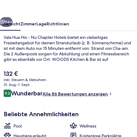
Nu
Chapter
rück
Weiter
Hotels
114+
Übersicht
Zimmer
Lage
Richtlinien
Vala Hua Hin - Nu Chapter Hotels bietet ein vielseitiges
Freizeitangebot für deinen Strandurlaub (z. B. Sonnenschirme) und
ist mit dem Auto nur 15 Minuten entfernt von: Strand von Cha-am.
Die 2 Außenpools sorgen für Abkühlung und einen Fitnessbereich
gibt es ebenfalls vor Ort. WOODS Kitchen & Bar ist auf
internationale Küche spezialisiert und serviert Frühstück und
Abendessen. Dieses Hotel im luxuriösen Stil bietet ein
Der
132 €
Kinderbecken und eine Terrasse.
aktuelle
inkl. Steuern & Gebühren
Preis
31. Aug.–1. Sept.
Sky Beachfront | Zimmersafe, Schreibt
beträgt
Bewertungen
Wunderbar
9,2
Alle 86 Bewertungen anzeigen
132 €.
9,2 von 10.
Beliebte Annehmlichkeiten
Pool
Wellness
Haustiere erlaubt
Kostenlose Parkplätze