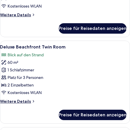
Access
Kostenloses WLAN
Twin
Weitere
Weitere Details
Room
Details
anzeigen
für
Preise für Reisedaten anzeigen
Mini
Suite
Pool
Alle
Ein modernes Zimmer mit einer Sitzec
12
Access
Deluxe Beachfront Twin Room
Fotos
Twin
Blick auf den Strand
Room
für
60 m²
Deluxe
Beachfront
1 Schlafzimmer
Twin
Platz für 3 Personen
Room
2 Einzelbetten
anzeigen
Kostenloses WLAN
Weitere
Weitere Details
Details
für
Preise für Reisedaten anzeigen
Deluxe
Beachfront
Twin
Ein Badezimmer mit einer großen weiß