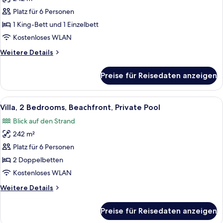
Access
für
(So
Platz für 6 Personen
Villa,
lofty)
2 Schlafzimmer,
1 King-Bett und 1 Einzelbett
eigener
Kostenloses WLAN
Pool
Weitere
Weitere Details
(SO
Details
POOL
für
Preise für Reisedaten anzeigen
Villa,
VILLA)
2 Schlafzimmer,
anzeigen
eigener
Alle
Ein moderner Poolbereich im Freien mit
8
Pool
Villa, 2 Bedrooms, Beachfront, Private Pool
Fotos
(SO
Blick auf den Strand
POOL
für
VILLA)
242 m²
Villa,
2
Platz für 6 Personen
Bedrooms,
2 Doppelbetten
Beachfront,
Kostenloses WLAN
Private
Weitere
Weitere Details
Pool
Details
anzeigen
für
Preise für Reisedaten anzeigen
Villa,
2