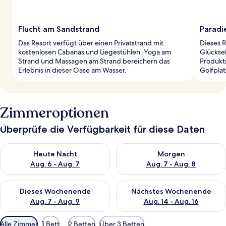
Flucht am Sandstrand
Paradi
Das Resort verfügt über einen Privatstrand mit
Dieses R
kostenlosen Cabanas und Liegestühlen. Yoga am
Glückse
Strand und Massagen am Strand bereichern das
Produkti
Erlebnis in dieser Oase am Wasser.
Golfplat
Zimmeroptionen
Überprüfe die Verfügbarkeit für diese Daten
Überprüfe die Verfügbarkeit für heute Nacht, Aug. 6 - Aug. 7.
Überprüfe die Verfügbarkeit f
Heute Nacht
Morgen
Aug. 6 - Aug. 7
Aug. 7 - Aug. 8
Überprüfe die Verfügbarkeit für dieses Wochenende, Aug. 7 - 
Überprüfe die Verfügbarkeit f
Dieses Wochenende
Nächstes Wochenende
Aug. 7 - Aug. 9
Aug. 14 - Aug. 16
Verfügbare
Alle Zimmer
1 Bett
2 Betten
Über 3 Betten