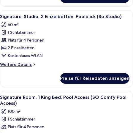
anzeigen
Studio,
1 King-
Alle
Ein modernes Hotelzimmer mit Bett, So
6
Bett,
Signature-Studio, 2 Einzelbetten, Poolblick (So Studio)
Fotos
Poolblick
60 m²
(So
für
Studio)
1 Schlafzimmer
Signature-
Studio,
Platz für 4 Personen
2 Einzelbetten,
2 Einzelbetten
Poolblick
Kostenloses WLAN
(So
Weitere
Weitere Details
Studio)
Details
anzeigen
für
Preise für Reisedaten anzeigen
Signature-
Studio,
2 Einzelbetten,
Alle
Ein modernes Hotelzimmer mit Bett, ei
9
Poolblick
Signature Room, 1 King Bed, Pool Access (SO Comfy Pool
Fotos
(So
Access)
Studio)
für
100 m²
Signature
1 Schlafzimmer
Room,
Platz für 4 Personen
1