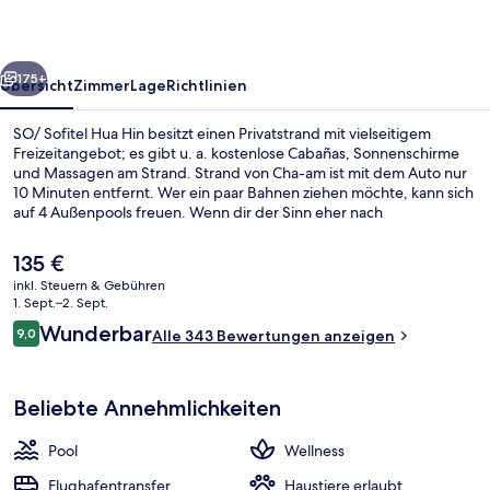
rück
Weiter
175+
Übersicht
Zimmer
Lage
Richtlinien
SO/ Sofitel Hua Hin besitzt einen Privatstrand mit vielseitigem
Freizeitangebot; es gibt u. a. kostenlose Cabañas, Sonnenschirme
und Massagen am Strand. Strand von Cha-am ist mit dem Auto nur
10 Minuten entfernt. Wer ein paar Bahnen ziehen möchte, kann sich
auf 4 Außenpools freuen. Wenn dir der Sinn eher nach
Entspannung steht, kannst du dich im Wellnessbereich mit
Tiefengewebe-Massagen, Ganzkörperwickeln und
Der
135 €
Gesichtsbehandlungen verwöhnen lassen. White Oven, eins von 2
aktuelle
inkl. Steuern & Gebühren
Restaurants, serviert thailändische Küche und ist zum Frühstück,
Preis
1. Sept.–2. Sept.
Mittagessen und Abendessen geöffnet. Als weitere Highlights
2 Restaurants; Frühstück, Mittagesse
beträgt
Bewertungen
bietet dieses Resort im luxuriösen Stil einen kostenlosen Kinderclub,
Wunderbar
9,0
Alle 343 Bewertungen anzeigen
135 €.
9,0 von 10.
eine Strandbar und einen rund um die Uhr geöffneten
Fitnessbereich. Andere Reisende loben den allgemeinen Zustand
der Unterkunft.
Beliebte Annehmlichkeiten
Pool
Wellness
Flughafentransfer
Haustiere erlaubt