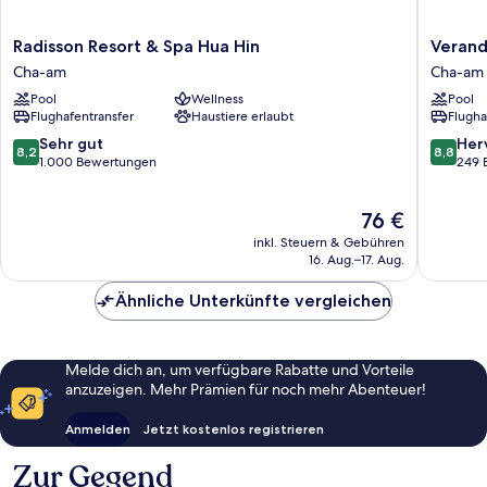
Radisson
Veranda
Radisson Resort & Spa Hua Hin
Verand
Resort
Resort
Cha-am
Cha-am
&
&
Pool
Wellness
Pool
Spa
Villas
Flughafentransfer
Haustiere erlaubt
Flugha
Hua
Hua
Hin
Hin
8.2
8.8
Sehr gut
Her
8,2
8,8
Cha-
-
von
von
1.000 Bewertungen
249 
am
Cha
10,
10,
Am
Sehr
Hervorr
Der
76 €
Cha-
gut,
249
Preis
am
1.000
Bewert
inkl. Steuern & Gebühren
beträgt
Bewertungen
16. Aug.–17. Aug.
76 €
Ähnliche Unterkünfte vergleichen
Melde dich an, um verfügbare Rabatte und Vorteile
anzuzeigen. Mehr Prämien für noch mehr Abenteuer!
Anmelden
Jetzt kostenlos registrieren
Zur Gegend