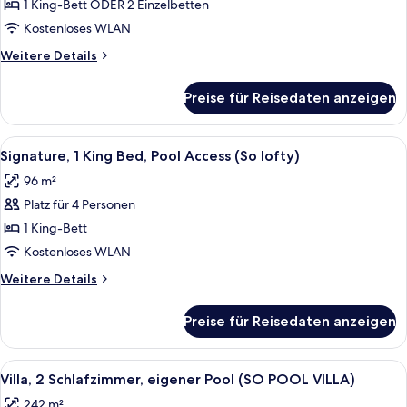
King
1 King-Bett ODER 2 Einzelbetten
Bed,
Kostenloses WLAN
Pool
Weitere
Weitere Details
Access
Details
(SO
für
Preise für Reisedaten anzeigen
Signature
Comfy
Room,
Pool
1
Alle
Signature, 1 King Bed, Pool Access (So
Access)
9
King
Signature, 1 King Bed, Pool Access (So lofty)
Fotos
Bed,
anzeigen
96 m²
Pool
für
Access
Platz für 4 Personen
Signature,
(SO
1
1 King-Bett
Comfy
King
Pool
Kostenloses WLAN
Access)
Bed,
Weitere
Weitere Details
Pool
Details
Access
für
Preise für Reisedaten anzeigen
Signature,
(So
1
lofty)
King
Alle
Villa, 2 Schlafzimmer, eigener Pool (
anzeigen
7
Bed,
Villa, 2 Schlafzimmer, eigener Pool (SO POOL VILLA)
Fotos
Pool
242 m²