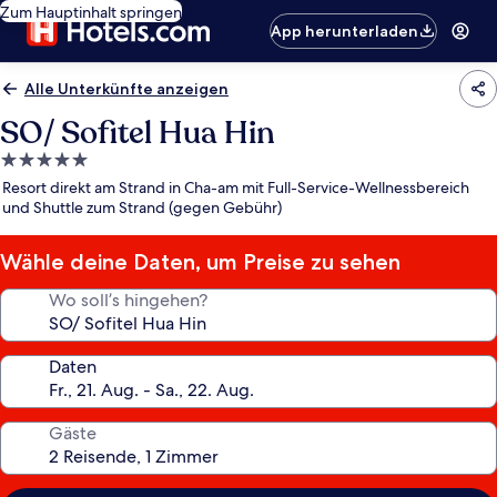
Zum Hauptinhalt springen
App herunterladen
Alle Unterkünfte anzeigen
SO/ Sofitel Hua Hin
5.0-
Sterne-
Resort direkt am Strand in Cha-am mit Full-Service-Wellnessbereich
Unterkunft
und Shuttle zum Strand (gegen Gebühr)
Wähle deine Daten, um Preise zu sehen
Wo soll’s hingehen?
Daten
Gäste