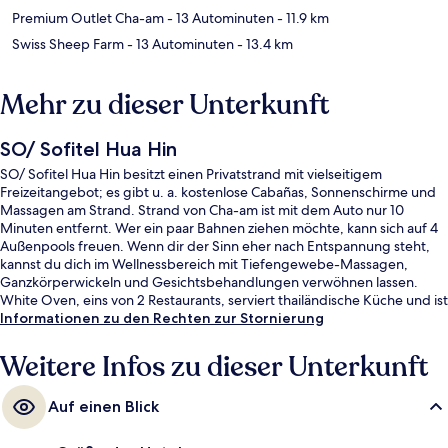
Premium Outlet Cha-am
- 13 Autominuten
- 11.9 km
Swiss Sheep Farm
- 13 Autominuten
- 13.4 km
Mehr zu dieser Unterkunft
SO/ Sofitel Hua Hin
SO/ Sofitel Hua Hin besitzt einen Privatstrand mit vielseitigem
Freizeitangebot; es gibt u. a. kostenlose Cabañas, Sonnenschirme und
Massagen am Strand. Strand von Cha-am ist mit dem Auto nur 10
Minuten entfernt. Wer ein paar Bahnen ziehen möchte, kann sich auf 4
Außenpools freuen. Wenn dir der Sinn eher nach Entspannung steht,
kannst du dich im Wellnessbereich mit Tiefengewebe-Massagen,
Ganzkörperwickeln und Gesichtsbehandlungen verwöhnen lassen.
White Oven, eins von 2 Restaurants, serviert thailändische Küche und ist
zum Frühstück, Mittagessen und Abendessen geöffnet. Als weitere
Informationen zu den Rechten zur Stornierung
Highlights bietet dieses Resort im luxuriösen Stil einen kostenlosen
Kinderclub, eine Strandbar und einen rund um die Uhr geöffneten
Weitere Infos zu dieser Unterkunft
Fitnessbereich. Andere Reisende loben den allgemeinen Zustand der
Unterkunft.
Auf einen Blick