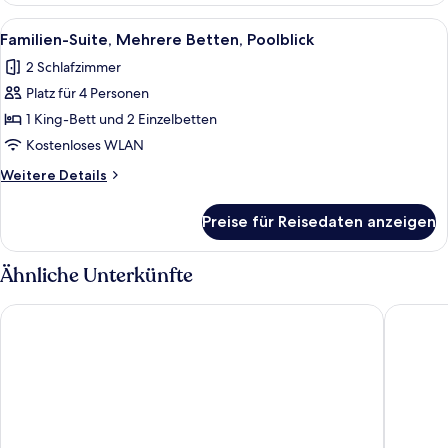
Bedrooms,
Alle
Ein modernes Hotelzimmer mit einem 
8
Beachfront,
Familien-Suite, Mehrere Betten, Poolblick
Fotos
Private
2 Schlafzimmer
Pool
für
Platz für 4 Personen
Familien-
Suite,
1 King-Bett und 2 Einzelbetten
Mehrere
Kostenloses WLAN
Betten,
Weitere
Weitere Details
Poolblick
Details
anzeigen
für
Preise für Reisedaten anzeigen
Familien-
Suite,
Mehrere
Ähnliche Unterkünfte
Betten,
Poolblick
Radisson Resort & Spa Hua Hin
Veranda 