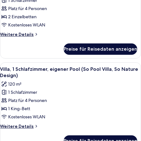
2 Einzelbetten,
1 Schlafzimmer
Gartenblick
Platz für 4 Personen
(So
2 Einzelbetten
Comfy)
Kostenloses WLAN
anzeigen
Weitere
Weitere Details
Details
für
Preise für Reisedaten anzeigen
Zweibettzimmer,
2 Einzelbetten,
Gartenblick
Alle
Villa, 1 Schlafzimmer, eigener Pool (S
7
(So
Villa, 1 Schlafzimmer, eigener Pool (So Pool Villa, So Nature
Fotos
Comfy)
Design)
für
120 m²
Villa,
1 Schlafzimmer
1
Platz für 4 Personen
Schlafzimmer,
eigener
1 King-Bett
Pool
Kostenloses WLAN
(So
Weitere
Weitere Details
Pool
Details
Villa,
für
Preise für Reisedaten anzeigen