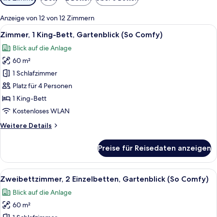
Filter
für
Anzeige von 12 von 12 Zimmern
Zimmer
Alle
Hochwertige Bettwaren, Minibar (mit e
8
Zimmer, 1 King-Bett, Gartenblick (So Comfy)
Fotos
Blick auf die Anlage
für
60 m²
Zimmer,
1 King-
1 Schlafzimmer
Bett,
Platz für 4 Personen
Gartenblick
1 King-Bett
(So
Kostenloses WLAN
Comfy)
Weitere
Weitere Details
anzeigen
Details
für
Preise für Reisedaten anzeigen
Zimmer,
1 King-
Bett,
Alle
Zweibettzimmer, 2 Einzelbetten, Garte
7
Gartenblick
Zweibettzimmer, 2 Einzelbetten, Gartenblick (So Comfy)
Fotos
(So
Blick auf die Anlage
Comfy)
für
60 m²
Zweibettzimmer,