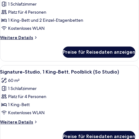
Family
Mehrere
1 Schlafzimmer
Kids
Betten,
House)
Platz für 4 Personen
Gartenblick
1 King-Bett und 2 Einzel-Etagenbetten
(So
Kostenloses WLAN
Family)
Weitere
Weitere Details
anzeigen
Details
für
Preise für Reisedaten anzeigen
Familienzimmer,
Mehrere
Betten,
Alle
Ein Hotelzimmer mit einem Bett, eine
9
Gartenblick
Signature-Studio, 1 King-Bett, Poolblick (So Studio)
Fotos
(So
60 m²
Family)
für
1 Schlafzimmer
Signature-
Studio,
Platz für 4 Personen
1 King-
1 King-Bett
Bett,
Kostenloses WLAN
Poolblick
Weitere
Weitere Details
(So
Details
Studio)
für
Preise für Reisedaten anzeigen
Signature-