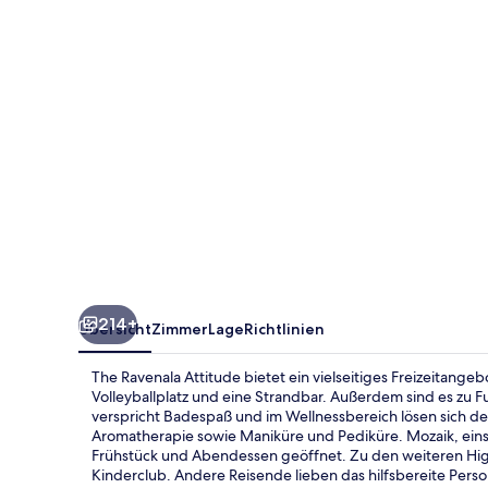
214+
Übersicht
Zimmer
Lage
Richtlinien
The Ravenala Attitude bietet ein vielseitiges Freizeitange
Volleyballplatz und eine Strandbar. Außerdem sind es zu F
verspricht Badespaß und im Wellnessbereich lösen sich d
Aromatherapie sowie Maniküre und Pediküre. Mozaik, eins v
Frühstück und Abendessen geöffnet. Zu den weiteren Hig
Kinderclub. Andere Reisende lieben das hilfsbereite Perso