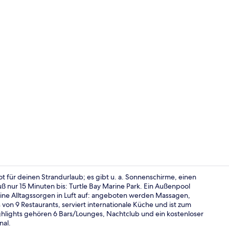
Außenberei
bot für deinen Strandurlaub; es gibt u. a. Sonnenschirme, einen
uß nur 15 Minuten bis: Turtle Bay Marine Park. Ein Außenpool
eine Alltagssorgen in Luft auf: angeboten werden Massagen,
Außenberei
on 9 Restaurants, serviert internationale Küche und ist zum
hlights gehören 6 Bars/Lounges, Nachtclub und ein kostenloser
nal.