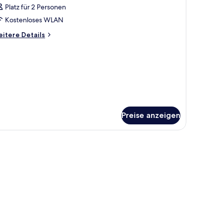
Platz für 2 Personen
ür
Kostenloses WLAN
immer
nzeigen
itere
itere Details
tails
r
immer
Preise anzeigen
 gerahmten Bild an der Wand.