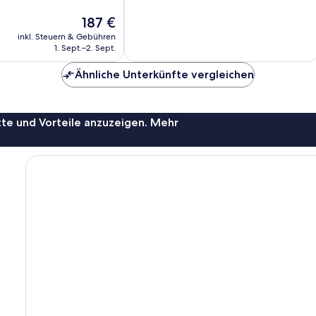
,
Hervorragend,
Der
187 €
389
Preis
Bewertungen
inkl. Steuern & Gebühren
beträgt
1. Sept.–2. Sept.
187 €
Ähnliche Unterkünfte vergleichen
te und Vorteile anzuzeigen. Mehr