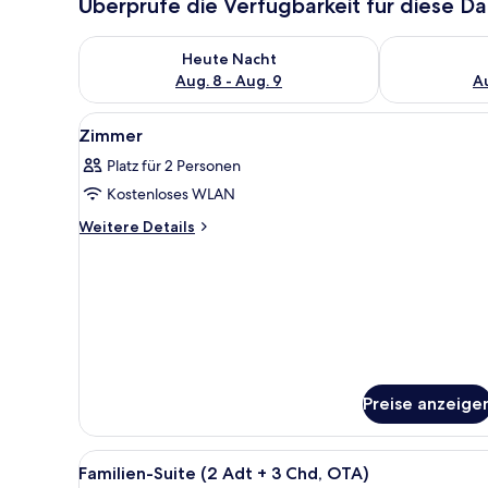
Überprüfe die Verfügbarkeit für diese D
Überprüfe die Verfügbarkeit für heute Nacht, Aug. 8
Überprüfe die
Heute Nacht
Aug. 8 - Aug. 9
Au
Alle
Ein Hotelzimmer mit Bett, Stuh
11
Zimmer
Fotos
Platz für 2 Personen
für
Kostenloses WLAN
Zimmer
anzeigen
Weitere
Weitere Details
Details
für
Zimmer
Preise anzeige
Alle
Eine überdachte Terrasse mit 
9
Familien-Suite (2 Adt + 3 Chd, OTA)
Fotos