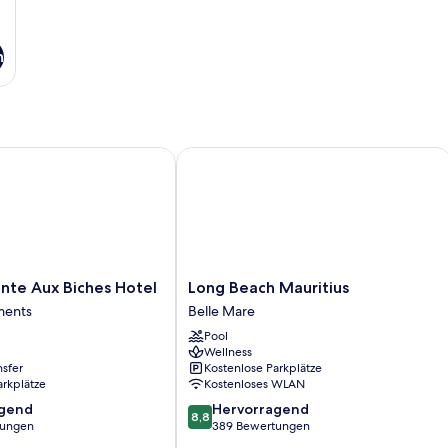
n
e Aux Biches Hotel
Long Beach Mauritius
Long
nte Aux Biches Hotel
Long Beach Mauritius
Beach
ments
Belle Mare
Mauritius
Pool
Belle
Wellness
Mare
nsfer
Kostenlose Parkplätze
arkplätze
Kostenloses WLAN
8.8
agend
Hervorragend
8,8
von
tungen
389 Bewertungen
10,