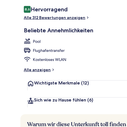
Bewertungen
Hervorragend
8,6
8,6 von 10.
Alle 312 Bewertungen anzeigen
Außenpool, S
Beliebte Annehmlichkeiten
Pool
Flughafentransfer
Kostenloses WLAN
Alle anzeigen
Wichtigste Merkmale
(12)
Sich wie zu Hause fühlen
(6)
Warum wir diese Unterkunft toll finden