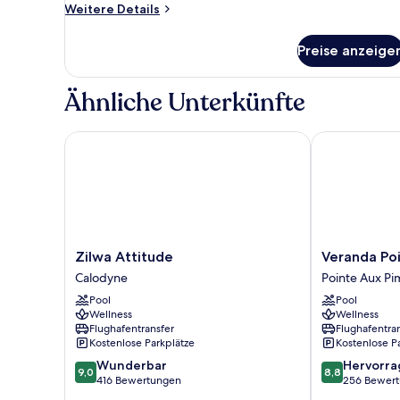
Weitere
Weitere Details
Details
für
Preise anzeige
Junior-
Suite
(e.
Ähnliche Unterkünfte
Couple)
Zilwa Attitude
Veranda Point
Zilwa
Veranda
Zilwa Attitude
Veranda Poi
Attitude
Pointe
Calodyne
Pointe Aux Pi
Calodyne
Aux
Pool
Pool
Biches
Wellness
Wellness
Hotel
Flughafentransfer
Flughafentra
Pointe
Kostenlose Parkplätze
Kostenlose P
Aux
9.0
8.8
Wunderbar
Hervorr
Piments
9,0
8,8
von
von
416 Bewertungen
256 Bewer
10,
10,