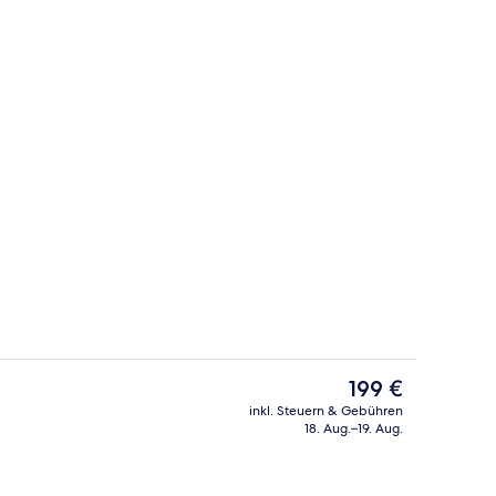
ch
9 Restaurants; Frühstück, Mittagess
Der
199 €
aktuelle
inkl. Steuern & Gebühren
Preis
18. Aug.–19. Aug.
ch
Ansicht von oben
beträgt
199 €.