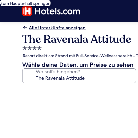
Zum Hauptinhalt springen
Alle Unterkünfte anzeigen
The Ravenala Attitude
4.0-
Sterne-
Resort direkt am Strand mit Full-Service-Wellnessbereich - T
Unterkunft
Wähle deine Daten, um Preise zu sehen
Wo soll’s hingehen?
Fotogalerie
von
The
Ravenala
Attitude