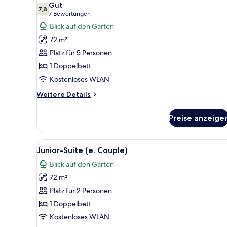
Gut
für
7,8
7,8 von 10
(7
7 Bewertungen
Familien-
Bewertungen)
Blick auf den Garten
Suite
72 m²
(2
Platz für 5 Personen
Adt
1 Doppelbett
+
Kostenloses WLAN
3
Chd,
Weitere
Weitere Details
OTA)
Details
für
anzeigen
Preise anzeige
Familien-
Suite
(2
Alle
Ein Schlafzimmer mit Bett, De
3
Adt
Junior-Suite (e. Couple)
Fotos
+
Blick auf den Garten
3
für
Chd,
72 m²
Junior-
OTA)
Suite
Platz für 2 Personen
(e.
1 Doppelbett
Couple)
Kostenloses WLAN
anzeigen