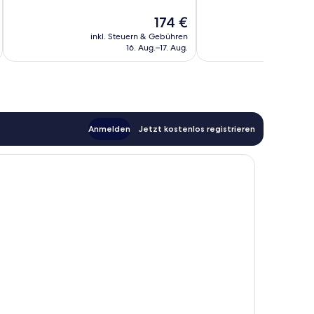
Gut,
Wunderbar,
Der
174 €
150
84
Preis
Bewertungen
Bewertungen
inkl. Steuern & Gebühren
inkl. S
beträgt
16. Aug.–17. Aug.
174 €
Anmelden
Jetzt kostenlos registrieren