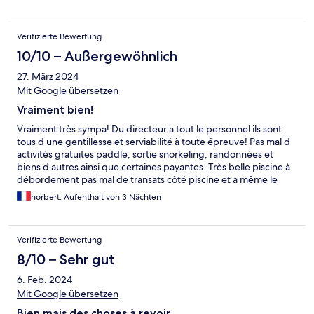
Verifizierte Bewertung
10/10 – Außergewöhnlich
27. März 2024
Mit Google übersetzen
Vraiment bien!
Vraiment très sympa! Du directeur a tout le personnel ils sont
tous d une gentillesse et serviabilité à toute épreuve! Pas mal d
activités gratuites paddle, sortie snorkeling, randonnées et
biens d autres ainsi que certaines payantes. Très belle piscine à
débordement pas mal de transats côté piscine et a même le
sable sur la plage. Un très bon buffet préparer par le chef pour
norbert, Aufenthalt von 3 Nächten
le soir plats savoureux pour un buffet souvent pas terrible
ailleurs. Bon buffet petit dej. Bar de plage sympa Très belle
plage de sable Chambres au top surtout celles en front beach
Verifizierte Bewertung
quasiment directement sur la plage avec belle terrasse privée
très grand lit bonne literie Clim et ventilé de plafond efficace
8/10 – Sehr gut
Très bel hôtel à recommander ! Merci à toute l équipe !
6. Feb. 2024
Mit Google übersetzen
Bien mais des choses à revoir