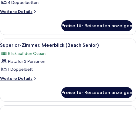
(Gombrani)
4 Doppelbetten
anzeigen
Weitere
Weitere Details
Details
für
Preise für Reisedaten anzeigen
Villa,
4 Schlafzimmer
(Gombrani)
Alle
Ein Schlafzimmer mit Bett, Fernseher, 
3
Superior-Zimmer, Meerblick (Beach Senior)
Fotos
Blick auf den Ozean
für
Platz für 3 Personen
Superior-
Zimmer,
1 Doppelbett
Meerblick
Weitere
Weitere Details
(Beach
Details
für
Senior)
Preise für Reisedaten anzeigen
Superior-
anzeigen
Zimmer,
Meerblick
(Beach
Senior)