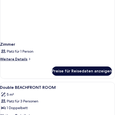
Zimmer
Platz für 1 Person
Weitere
Weitere Details
Details
für
Preise für Reisedaten anzeigen
Zimmer
Alle
Ein Hotelzimmer mit Bett, Schreibtisch
1
Double BEACHFRONT ROOM
Fotos
5 m²
für
Platz für 3 Personen
Double
BEACHFRONT
1 Doppelbett
ROOM