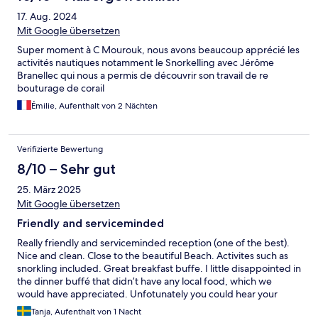
17. Aug. 2024
Mit Google übersetzen
Super moment à C Mourouk, nous avons beaucoup apprécié les
activités nautiques notamment le Snorkelling avec Jérôme
Branellec qui nous a permis de découvrir son travail de re
bouturage de corail
Émilie, Aufenthalt von 2 Nächten
Verifizierte Bewertung
8/10 – Sehr gut
25. März 2025
Mit Google übersetzen
Friendly and serviceminded
Really friendly and serviceminded reception (one of the best).
Nice and clean. Close to the beautiful Beach. Activites such as
snorkling included. Great breakfast buffe. I little disappointed in
the dinner buffé that didn’t have any local food, which we
would have appreciated. Unfotunately you could hear your
neighbours and people passing by clearly.
Tanja, Aufenthalt von 1 Nacht