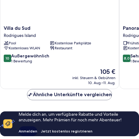
Villa
Panoram
Villa du Sud
Panora
du
Paradise
Rodrigues Island
Rodrigue
Sud
Rodrigu
Pool
Kostenlose Parkplätze
Frühst
Rodrigues
Island
Kostenloses WLAN
Restaurant
Kosten
Island
10.0
8.0
Außergewöhnlich
Seh
10
8,0
von
von
1 Bewertung
1 Be
10,
10,
Der
105 €
Außergewöhnlich,
Sehr
Preis
1
gut,
inkl. Steuern & Gebühren
beträgt
10. Aug.–11. Aug.
Bewertung
1
105 €
Bewert
Ähnliche Unterkünfte vergleichen
Melde dich an, um verfügbare Rabatte und Vorteile
anzuzeigen. Mehr Prämien für noch mehr Abenteuer!
Anmelden
Jetzt kostenlos registrieren