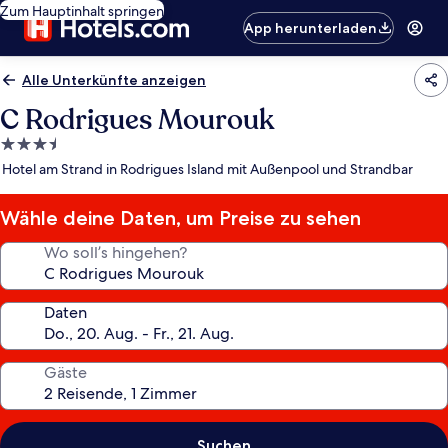
Zum Hauptinhalt springen
App herunterladen
Alle Unterkünfte anzeigen
C Rodrigues Mourouk
3.5-
Sterne-
Hotel am Strand in Rodrigues Island mit Außenpool und Strandbar
Unterkunft
Wähle deine Daten, um Preise zu sehen
Wo soll’s hingehen?
Daten
Gäste
Suchen