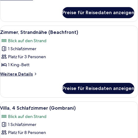
Details
für
Preise für Reisedaten anzeigen
Villa,
2 Schlafzimmer
(Hermitage)
Alle
Ein Schlafzimmer mit einem Bett, ein
7
Zimmer, Strandnähe (Beachfront)
Fotos
Blick auf den Strand
für
1 Schlafzimmer
Zimmer,
Strandnähe
Platz für 3 Personen
(Beachfront)
1 King-Bett
anzeigen
Weitere
Weitere Details
Details
für
Preise für Reisedaten anzeigen
Zimmer,
Strandnähe
(Beachfront)
Alle
Ein Poolbereich mit Liegestühlen.
9
Villa, 4 Schlafzimmer (Gombrani)
Fotos
Blick auf den Strand
für
1 Schlafzimmer
Villa,
4 Schlafzimmer
Platz für 8 Personen