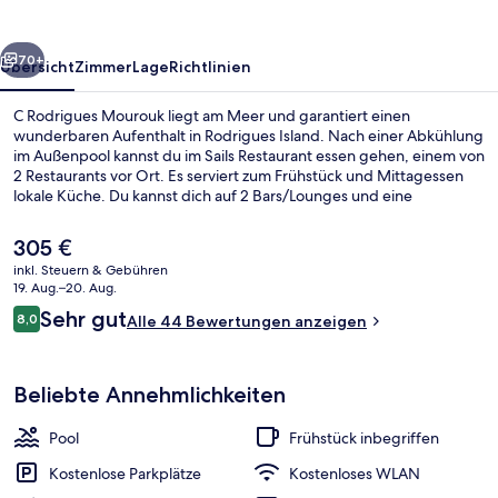
rück
Weiter
70+
Übersicht
Zimmer
Lage
Richtlinien
C Rodrigues Mourouk liegt am Meer und garantiert einen
wunderbaren Aufenthalt in Rodrigues Island. Nach einer Abkühlung
im Außenpool kannst du im Sails Restaurant essen gehen, einem von
2 Restaurants vor Ort. Es serviert zum Frühstück und Mittagessen
lokale Küche. Du kannst dich auf 2 Bars/Lounges und eine
Strandbar freuen. Die Zimmer sind mit Kühlschränken und
Mikrowellen versehen.
Der
305 €
aktuelle
inkl. Steuern & Gebühren
Preis
19. Aug.–20. Aug.
2 Bars/Lounges, Strandbar
beträgt
Bewertungen
Sehr gut
8,0
Alle 44 Bewertungen anzeigen
305 €.
8,0 von 10.
Beliebte Annehmlichkeiten
Pool
Frühstück inbegriffen
Kostenlose Parkplätze
Kostenloses WLAN