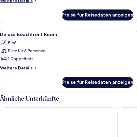
Weitere
Weitere Details
anzeigen
Details
für
Preise für Reisedaten anzeigen
Double
BEACHFRONT
ROOM
Alle
Ein Hotelzimmer mit Bett, Schreibtisch
1
Deluxe Beachfront Room
Fotos
5 m²
für
Platz für 3 Personen
Deluxe
Beachfront
1 Doppelbett
Room
Weitere
Weitere Details
anzeigen
Details
für
Preise für Reisedaten anzeigen
Deluxe
Beachfront
Room
Ähnliche Unterkünfte
Villa du Sud
Panorami