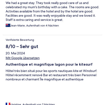
We had a great stay. They took really good care of us and
celebrated my mum's birthday with a cake. The rooms are good.
Activities available from the hotel and by the hotel are good.
Facilities are good. It was really enjoyable stay and we loved it.
Staff is extra caring and service is great.
Jean-Marie, Aufenthalt von 4 Nächten
Verifizierte Bewertung
8/10 – Sehr gut
20. Mai 2024
Mit Google übersetzen
Authentique et magnifique lagon pour le kitesurf
Hôtel très bien situé pour les sports nautiques kite et Windsurf.
Hôtel récemment renové Bar et restaurant très bien Personnel
nombreux et charmant Île magnifique et authentique
christine, Aufenthalt von 7 Nächten