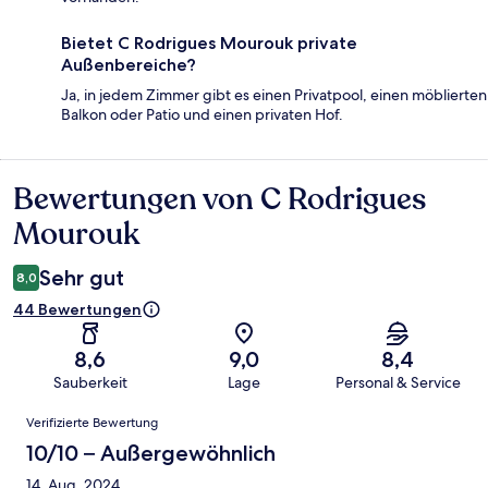
Bietet C Rodrigues Mourouk private
Außenbereiche?
Ja, in jedem Zimmer gibt es einen Privatpool, einen möblierten
Balkon oder Patio und einen privaten Hof.
Bewertungen von C Rodrigues
Bewertungen
Mourouk
Sehr gut
8,0
44 Bewertungen
8,6
9,0
8,4
Sauberkeit
Lage
Personal & Service
Bewertungen
Verifizierte Bewertung
10/10 – Außergewöhnlich
14. Aug. 2024