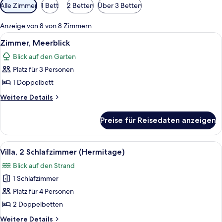
Verfügbare
Alle Zimmer
1 Bett
2 Betten
Über 3 Betten
Filter
für
Anzeige von 8 von 8 Zimmern
Zimmer
Alle
Ein Hotelzimmer mit einem großen Bet
2
Zimmer, Meerblick
Fotos
Blick auf den Garten
für
Platz für 3 Personen
Zimmer,
Meerblick
1 Doppelbett
anzeigen
Weitere
Weitere Details
Details
für
Preise für Reisedaten anzeigen
Zimmer,
Meerblick
Alle
Ein großzügiger Wohnbereich mit ein
9
Villa, 2 Schlafzimmer (Hermitage)
Fotos
Blick auf den Strand
für
1 Schlafzimmer
Villa,
2 Schlafzimmer
Platz für 4 Personen
(Hermitage)
2 Doppelbetten
anzeigen
Weitere
Weitere Details