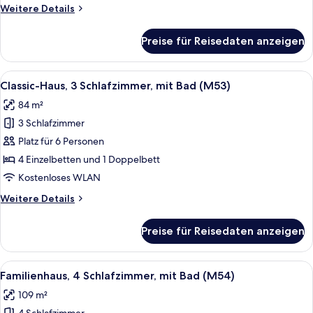
Weitere
Weitere Details
anzeigen
Details
für
Preise für Reisedaten anzeigen
Standard-
Haus,
2 Schlafzimmer,
Alle
Ein ordentlich bezogenes Bett mit wei
2
mit
Classic-Haus, 3 Schlafzimmer, mit Bad (M53)
Fotos
Bad
84 m²
(M43)
für
3 Schlafzimmer
Classic-
Haus,
Platz für 6 Personen
3 Schlafzimmer,
4 Einzelbetten und 1 Doppelbett
mit
Kostenloses WLAN
Bad
Weitere
Weitere Details
(M53)
Details
anzeigen
für
Preise für Reisedaten anzeigen
Classic-
Haus,
3 Schlafzimmer,
Alle
Ein ordentlich bezogenes Bett mit wei
3
mit
Familienhaus, 4 Schlafzimmer, mit Bad (M54)
Fotos
Bad
109 m²
(M53)
für