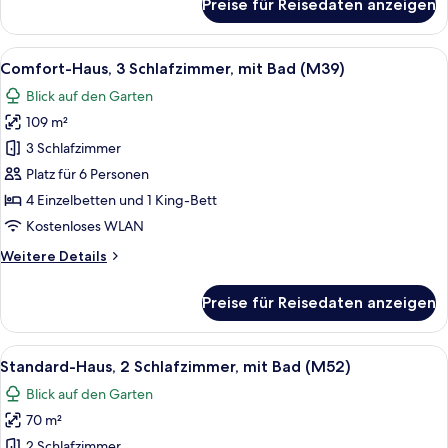
Preise für Reisedaten anzeigen
Superior-
Haus,
2 Schlafzimmer,
Alle
Ein Schlafzimmer mit einem großen Bet
7
mit
Comfort-Haus, 3 Schlafzimmer, mit Bad (M39)
Fotos
Bad
Blick auf den Garten
(M72)
für
109 m²
Comfort-
Haus,
3 Schlafzimmer
3 Schlafzimmer,
Platz für 6 Personen
mit
4 Einzelbetten und 1 King-Bett
Bad
Kostenloses WLAN
(M39)
Weitere
Weitere Details
anzeigen
Details
für
Preise für Reisedaten anzeigen
Comfort-
Haus,
3 Schlafzimmer,
Alle
Ein Schlafzimmer mit einem großen Bett
7
mit
Standard-Haus, 2 Schlafzimmer, mit Bad (M52)
Fotos
Bad
Blick auf den Garten
(M39)
für
70 m²
Standard-
Haus,
2 Schlafzimmer