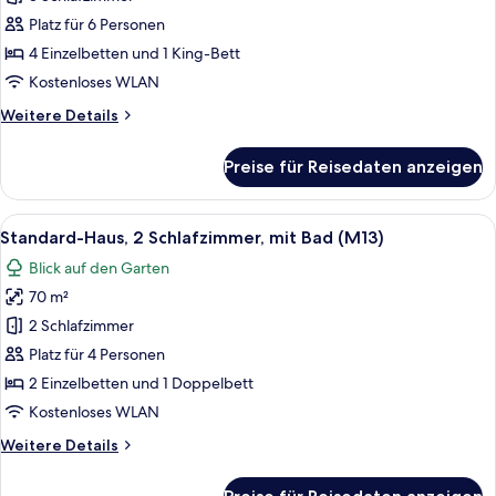
3 Schlafzimmer,
Platz für 6 Personen
mit
4 Einzelbetten und 1 King-Bett
Bad
Kostenloses WLAN
(M57)
Weitere
Weitere Details
anzeigen
Details
für
Preise für Reisedaten anzeigen
Comfort-
Haus,
3 Schlafzimmer,
Alle
Ein Schlafzimmer mit einem großen Bet
7
mit
Standard-Haus, 2 Schlafzimmer, mit Bad (M13)
Fotos
Bad
Blick auf den Garten
(M57)
für
70 m²
Standard-
Haus,
2 Schlafzimmer
2 Schlafzimmer,
Platz für 4 Personen
mit
2 Einzelbetten und 1 Doppelbett
Bad
Kostenloses WLAN
(M13)
Weitere
Weitere Details
anzeigen
Details
für