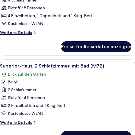
4 Schlafzimmer
Familienhaus,
4 Schlafzimmer,
Platz für 8 Personen
mit
4 Einzelbetten, 1 Doppelbett und 1 King-Bett
Bad
Kostenloses WLAN
(M54)
Weitere
Weitere Details
anzeigen
Details
für
Preise für Reisedaten anzeigen
Familienhaus,
4 Schlafzimmer,
mit
Alle
Ein ordentlich bezogenes Bett mit wei
9
Bad
Superior-Haus, 2 Schlafzimmer, mit Bad (M72)
Fotos
(M54)
Blick auf den Garten
für
84 m²
Superior-
Haus,
2 Schlafzimmer
2 Schlafzimmer,
Platz für 4 Personen
mit
2 Einzelbetten und 1 King-Bett
Bad
Kostenloses WLAN
(M72)
Weitere
Weitere Details
anzeigen
Details
für