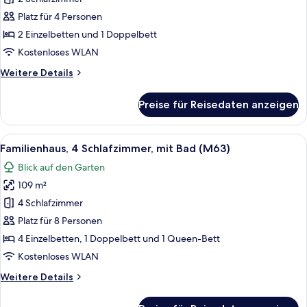
2 Schlafzimmer,
Platz für 4 Personen
mit
2 Einzelbetten und 1 Doppelbett
Bad
Kostenloses WLAN
(M52)
Weitere
Weitere Details
anzeigen
Details
für
Preise für Reisedaten anzeigen
Standard-
Haus,
2 Schlafzimmer,
Alle
Ein Schlafzimmer mit einem großen Bet
9
mit
Familienhaus, 4 Schlafzimmer, mit Bad (M63)
Fotos
Bad
Blick auf den Garten
(M52)
für
109 m²
Familienhaus,
4 Schlafzimmer,
4 Schlafzimmer
mit
Platz für 8 Personen
Bad
4 Einzelbetten, 1 Doppelbett und 1 Queen-Bett
(M63)
Kostenloses WLAN
anzeigen
Weitere
Weitere Details
Details
für