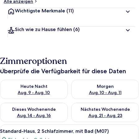
Alle anzeigen
Wichtigste Merkmale
(11)
Sich wie zu Hause fühlen
(6)
Zimmeroptionen
Überprüfe die Verfügbarkeit für diese Daten
Überprüfe die Verfügbarkeit für heute Nacht, Aug. 9 - Aug. 10
Überprüfe die Verfügbarkeit fü
Heute Nacht
Morgen
Aug. 9 - Aug. 10
Aug. 10 - Aug. 11
Überprüfe die Verfügbarkeit für dieses Wochenende, Aug. 14 -
Überprüfe die Verfügbarkeit f
Dieses Wochenende
Nächstes Wochenende
Aug. 14 - Aug. 16
Aug. 21 - Aug. 23
Alle
Ein ordentlich bezogenes Bett mit zwe
1
Standard-Haus, 2 Schlafzimmer, mit Bad (M07)
Fotos