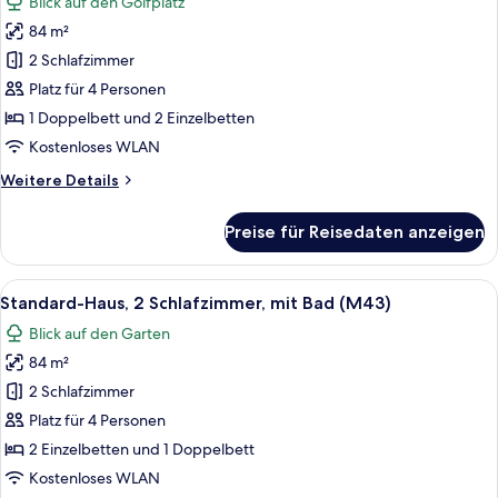
Blick auf den Golfplatz
für
84 m²
Standard-
Haus,
2 Schlafzimmer
2 Schlafzimmer,
Platz für 4 Personen
mit
1 Doppelbett und 2 Einzelbetten
Bad
Kostenloses WLAN
(M07)
Weitere
Weitere Details
anzeigen
Details
für
Preise für Reisedaten anzeigen
Standard-
Haus,
2 Schlafzimmer,
Alle
Ein ordentlich bezogenes Bett mit zwe
7
mit
Standard-Haus, 2 Schlafzimmer, mit Bad (M43)
Fotos
Bad
Blick auf den Garten
(M07)
für
84 m²
Standard-
Haus,
2 Schlafzimmer
2 Schlafzimmer,
Platz für 4 Personen
mit
2 Einzelbetten und 1 Doppelbett
Bad
Kostenloses WLAN
(M43)