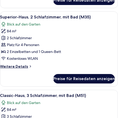
Preise für Reisedaten anzeigen
Standard-
Haus,
2 Schlafzimmer,
Alle
Ein ordentlich bezogenes Bett mit wei
7
mit
Superior-Haus, 2 Schlafzimmer, mit Bad (M35)
Fotos
Bad
Blick auf den Garten
(M13)
für
84 m²
Superior-
Haus,
2 Schlafzimmer
2 Schlafzimmer,
Platz für 4 Personen
mit
2 Einzelbetten und 1 Queen-Bett
Bad
Kostenloses WLAN
(M35)
Weitere
Weitere Details
anzeigen
Details
für
Preise für Reisedaten anzeigen
Superior-
Haus,
2 Schlafzimmer,
Alle
Ein ordentlich bezogenes Bett mit we
7
mit
Classic-Haus, 3 Schlafzimmer, mit Bad (M51)
Fotos
Bad
Blick auf den Garten
(M35)
für
84 m²
Classic-
Haus,
3 Schlafzimmer