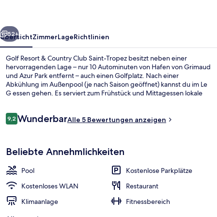
Club
Saint-
rück
Weiter
Tropez
52+
Übersicht
Zimmer
Lage
Richtlinien
Golf Resort & Country Club Saint-Tropez besitzt neben einer
hervorragenden Lage – nur 10 Autominuten von Hafen von Grimaud
und Azur Park entfernt – auch einen Golfplatz. Nach einer
Abkühlung im Außenpool (je nach Saison geöffnet) kannst du im Le
G essen gehen. Es serviert zum Frühstück und Mittagessen lokale
und internationale Küche. Du kannst dich auf eine Loungebar und
einen Fitnessbereich freuen. Die Zimmer sind mit
Bewertungen
Wunderbar
Waschmaschinen/Trocknern und Kühlschränken versehen.
9,2
Alle 5 Bewertungen anzeigen
9,2 von 10.
Standard-Haus, 2 Schlafzimmer, mit B
Beliebte Annehmlichkeiten
Pool
Kostenlose Parkplätze
Kostenloses WLAN
Restaurant
Klimaanlage
Fitnessbereich