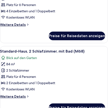
3 Schlafzimmer,
Platz für 6 Personen
mit
4 Einzelbetten und 1 Doppelbett
Bad
Kostenloses WLAN
(M51)
Weitere
Weitere Details
anzeigen
Details
für
Preise für Reisedaten anzeigen
Classic-
Haus,
3 Schlafzimmer,
Alle
Ein Schlafzimmer mit einem großen Bet
7
mit
Standard-Haus, 2 Schlafzimmer, mit Bad (M68)
Fotos
Bad
Blick auf den Garten
(M51)
für
84 m²
Standard-
Haus,
2 Schlafzimmer
2 Schlafzimmer,
Platz für 4 Personen
mit
2 Einzelbetten und 1 Doppelbett
Bad
Kostenloses WLAN
(M68)
Weitere
Weitere Details
anzeigen
Details
für
Preise für Reisedaten anzeigen