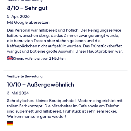
8/10 – Sehr gut
5. Apr. 2026
Mit Google übersetzen
Das Personal war hilfsbereit und höflich. Der Reinigungsservice
ließ zu wünschen übrig, da das Zimmer zwar gereinigt wurde,
die benutzten Tassen aber stehen gelassen und die
Kaffeepäckchen nicht aufgefüllt wurden. Das Frühstücksbuffet
war gut und bot eine große Auswahl. Unser Hauptproblem war,
dass unser Zimmer zur Hauptstraße lag, die laut und schmutzig
Kimon, Aufenthalt von 2 Nächten
war. Daher war es unmöglich, das Fenster zu öffnen. Insgesamt
keine schlechte Option, obwohl der Preis recht hoch war
(wahrscheinlich aufgrund der Osterferien).
Verifizierte Bewertung
10/10 – Außergewöhnlich
3. Mai 2024
Sehr stylisches, kleines Boutiquehotel. Modern eingerichtet mit
tollem Farbkonzept. Die Mitarbeiter im Cafe sowie am Telefon
sind supernett und hilfsbereit. Frühstück ist sehr, sehr lecker.
Wir kommen sehr gerne wieder!