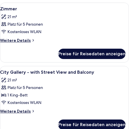
Double
-
Alle
Zimmersafe, Verdunkelungsvorhänge,
Room)
7
with
Zimmer
Fotos
Street
anzeigen
21 m²
View
für
(Standard
Platz für 5 Personen
Zimmer
Double
anzeigen
Kostenloses WLAN
Room)
Weitere
Weitere Details
Details
für
Preise für Reisedaten anzeigen
Zimmer
Alle
Zimmersafe, Verdunkelungsvorhänge,
7
City Gallery - with Street View and Balcony
Fotos
21 m²
für
Platz für 5 Personen
City
Gallery
1 King-Bett
-
Kostenloses WLAN
with
Weitere
Weitere Details
Street
Details
View
für
Preise für Reisedaten anzeigen
City
and