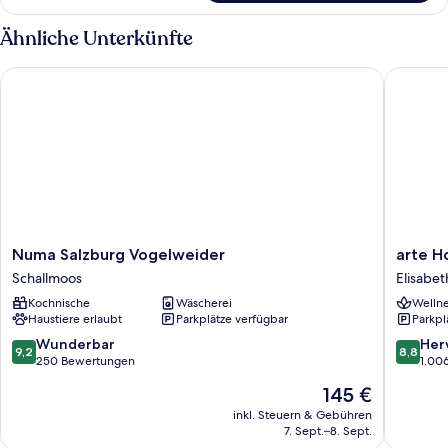
Gallery
Balcony
-
Ähnliche Unterkünfte
anzeigen
with
Street
Numa Salzburg Vogelweider
arte Hot
View
and
Balcony
Numa
arte
Numa Salzburg Vogelweider
arte H
Salzburg
Hotel
Schallmoos
Elisabet
Vogelweider
Salzbur
Kochnische
Wäscherei
Wellne
Schallmoos
Elisabet
Haustiere erlaubt
Parkplätze verfügbar
Parkpl
Vorstadt
9.2
8.8
Wunderbar
Her
9,2
8,8
von
von
250 Bewertungen
1.00
10,
10,
Der
145 €
Wunderbar,
Hervorr
Preis
250
1.006
inkl. Steuern & Gebühren
beträgt
7. Sept.–8. Sept.
Bewertungen
Bewert
145 €