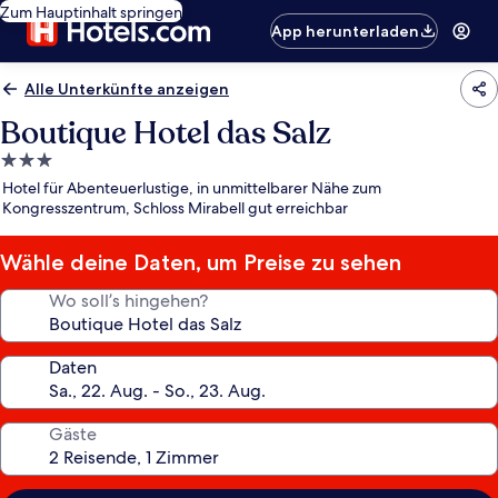
Zum Hauptinhalt springen
App herunterladen
Alle Unterkünfte anzeigen
Boutique Hotel das Salz
3.0-
Sterne-
Hotel für Abenteuerlustige, in unmittelbarer Nähe zum
Unterkunft
Kongresszentrum, Schloss Mirabell gut erreichbar
Wähle deine Daten, um Preise zu sehen
Wo soll’s hingehen?
Daten
Gäste