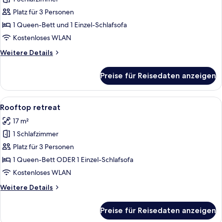
City
Gallery
Platz für 3 Personen
anzeigen
1 Queen-Bett und 1 Einzel-Schlafsofa
Kostenloses WLAN
Weitere
Weitere Details
Details
für
Preise für Reisedaten anzeigen
City
Gallery
Alle
Ein modernes Hotelzimmer mit einem 
8
Rooftop retreat
Fotos
17 m²
für
1 Schlafzimmer
Rooftop
retreat
Platz für 3 Personen
anzeigen
1 Queen-Bett ODER 1 Einzel-Schlafsofa
Kostenloses WLAN
Weitere
Weitere Details
Details
für
Preise für Reisedaten anzeigen
Rooftop