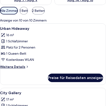
Aug. 7 - Aug. 9
Aug. 14 - Aug. 16
Verfügbare
Alle Zimmer
1 Bett
2 Betten
Filter
für
Anzeige von 10 von 10 Zimmern
Zimmer
Alle
Ein modernes Schlafzimmer mit einem 
13
Urban Hideaway
Fotos
16 m²
für
1 Schlafzimmer
Urban
Hideaway
Platz für 2 Personen
anzeigen
1 Queen-Bett
Kostenloses WLAN
Weitere
Weitere Details
Details
für
Preise für Reisedaten anzeigen
Urban
Hideaway
Alle
Ein Hotelzimmer mit Bett, Schreibtisc
8
City Gallery
Fotos
17 m²
für
1 Schlafzimmer