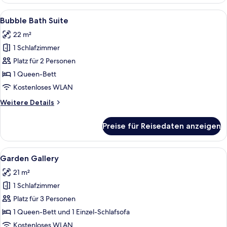
retreat
Alle
Ein modernes Hotelzimmer mit großem
8
Bubble Bath Suite
Fotos
22 m²
für
1 Schlafzimmer
Bubble
Bath
Platz für 2 Personen
Suite
1 Queen-Bett
anzeigen
Kostenloses WLAN
Weitere
Weitere Details
Details
für
Preise für Reisedaten anzeigen
Bubble
Bath
Suite
Alle
Ein modernes Hotelzimmer mit einem g
11
Garden Gallery
Fotos
21 m²
für
1 Schlafzimmer
Garden
Gallery
Platz für 3 Personen
anzeigen
1 Queen-Bett und 1 Einzel-Schlafsofa
Kostenloses WLAN