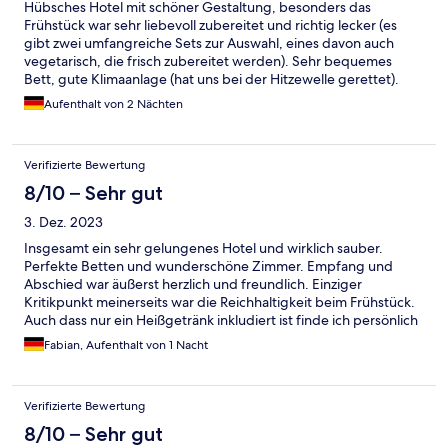
Hübsches Hotel mit schöner Gestaltung, besonders das
Frühstück war sehr liebevoll zubereitet und richtig lecker (es
gibt zwei umfangreiche Sets zur Auswahl, eines davon auch
vegetarisch, die frisch zubereitet werden). Sehr bequemes
Bett, gute Klimaanlage (hat uns bei der Hitzewelle gerettet).
Self-Checkin ist sehr unkompliziert, sehr gerne wieder! Einziger
Aufenthalt von 2 Nächten
Minuspunkt ist vielleicht das Viertel drumherum, die direkte
Nachbarschaft ist etwas schmuddelig und fühlt sich nach
Bahnhofsviertel an. Fußweg in die Innenstadt dauert ca. 15
Verifizierte Bewertung
Minuten.
8/10 – Sehr gut
3. Dez. 2023
Insgesamt ein sehr gelungenes Hotel und wirklich sauber.
Perfekte Betten und wunderschöne Zimmer. Empfang und
Abschied war äußerst herzlich und freundlich. Einziger
Kritikpunkt meinerseits war die Reichhaltigkeit beim Frühstück.
Auch dass nur ein Heißgetränk inkludiert ist finde ich persönlich
eher schwach. Hier kann gerne etwas erweitert werden zumal
Fabian, Aufenthalt von 1 Nacht
es Hotels in günstigeren Preisklassen deutlich stärker ausgebaut
haben. Ansonsten gerne wieder!!
Verifizierte Bewertung
8/10 – Sehr gut