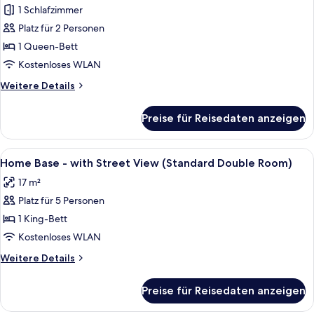
1 Schlafzimmer
Putting
Green
Platz für 2 Personen
Suite
1 Queen-Bett
anzeigen
Kostenloses WLAN
Weitere
Weitere Details
Details
für
Preise für Reisedaten anzeigen
Putting
Green
Suite
Alle
Zimmersafe, Verdunkelungsvorhänge,
7
Home Base - with Street View (Standard Double Room)
Fotos
17 m²
für
Platz für 5 Personen
Home
Base
1 King-Bett
-
Kostenloses WLAN
with
Weitere
Weitere Details
Street
Details
View
für
Preise für Reisedaten anzeigen
Home
(Standard
Base