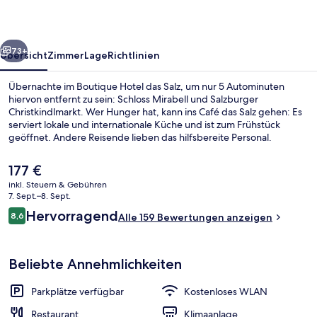
rück
Weiter
73+
Übersicht
Zimmer
Lage
Richtlinien
Übernachte im Boutique Hotel das Salz, um nur 5 Autominuten
hiervon entfernt zu sein: Schloss Mirabell und Salzburger
Christkindlmarkt. Wer Hunger hat, kann ins Café das Salz gehen: Es
serviert lokale und internationale Küche und ist zum Frühstück
geöffnet. Andere Reisende lieben das hilfsbereite Personal.
Der
177 €
aktuelle
inkl. Steuern & Gebühren
Preis
7. Sept.–8. Sept.
Café
beträgt
Bewertungen
Hervorragend
8,6
Alle 159 Bewertungen anzeigen
177 €.
8,6 von 10.
Beliebte Annehmlichkeiten
Parkplätze verfügbar
Kostenloses WLAN
Restaurant
Klimaanlage