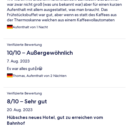
war zwar nicht groß (was uns bekannt war) aber für einen kurzen
Aufenthalt mit allem ausgestattet, was man braucht. Das
Frühstücksbuffet war gut, aber wenn es statt des Kaffees aus
der Thermoskanne welchen aus einem Kaffeevollautomaten
gegeben hätte, wäre es (fast) perfekt gewesen.
Aufenthalt von 1 Nacht
Verifizierte Bewertung
10/10 – Außergewöhnlich
7. Aug. 2023
Es war alles gut👍😀
Thomas, Aufenthalt von 2 Nächten
Verifizierte Bewertung
8/10 – Sehr gut
20. Aug. 2023
Hübsches neues Hotel, gut zu erreichen vom
Bahnhof