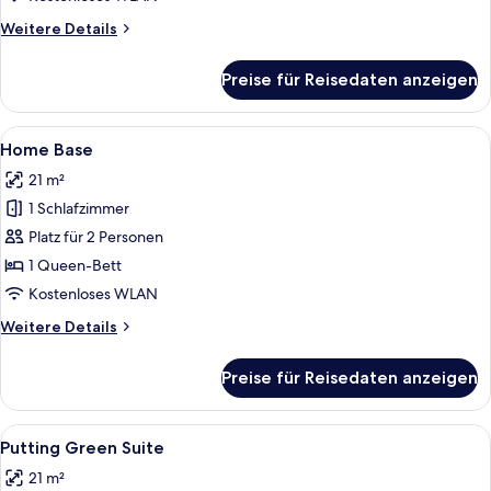
Weitere
Weitere Details
Details
für
Preise für Reisedaten anzeigen
Garden
Gallery
Alle
Ein modernes Hotelzimmer mit Schmink
6
Home Base
Fotos
21 m²
für
1 Schlafzimmer
Home
Base
Platz für 2 Personen
anzeigen
1 Queen-Bett
Kostenloses WLAN
Weitere
Weitere Details
Details
für
Preise für Reisedaten anzeigen
Home
Base
Alle
Ein modernes Hotelzimmer mit einem g
10
Putting Green Suite
Fotos
21 m²
für