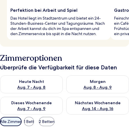
Perfektion bei Arbeit und Spiel
Gastro
Das Hotel liegt im Stadtzentrum und bietet ein 24-
Feinsch
Stunden-Business-Center und Tagungsräume. Nach
ein Café
der Arbeit kannst du dich im Spa entspannen und
Frühstü
den Zimmerservice bis spät in die Nacht nutzen.
ein pri
Zimmeroptionen
Überprüfe die Verfügbarkeit für diese Daten
Überprüfe die Verfügbarkeit für heute Nacht, Aug. 7 - Aug. 8.
Überprüfe die Verfügbarkeit f
Heute Nacht
Morgen
Aug. 7 - Aug. 8
Aug. 8 - Aug. 9
Überprüfe die Verfügbarkeit für dieses Wochenende, Aug. 7 - 
Überprüfe die Verfügbarkeit f
Dieses Wochenende
Nächstes Wochenende
Aug. 7 - Aug. 9
Aug. 14 - Aug. 16
Verfügbare
Alle Zimmer
1 Bett
2 Betten
Filter