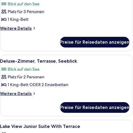
Blick auf den See
für
Platz für 3 Personen
Junior-
Suite
1 King-Bett
(Panoramic)
Weitere
Weitere Details
anzeigen
Details
für
Preise für Reisedaten anzeigen
Junior-
Suite
(Panoramic)
Alle
Ein geräumiges Hotelzimmer mit einem 
5
Deluxe-Zimmer, Terrasse, Seeblick
Fotos
Blick auf den See
für
Platz für 2 Personen
Deluxe-
Zimmer,
1 King-Bett ODER 2 Einzelbetten
Terrasse,
Weitere
Weitere Details
Seeblick
Details
für
anzeigen
Preise für Reisedaten anzeigen
Deluxe-
Zimmer,
Terrasse,
Alle
Hochwertige Bettwaren, kostenlose Mi
4
Seeblick
Lake View Junior Suite With Terrace
Fotos