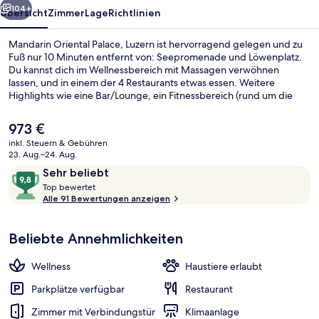
104+
Übersicht
Zimmer
Lage
Richtlinien
Mandarin Oriental Palace, Luzern ist hervorragend gelegen und zu
Fuß nur 10 Minuten entfernt von: Seepromenade und Löwenplatz.
Du kannst dich im Wellnessbereich mit Massagen verwöhnen
lassen, und in einem der 4 Restaurants etwas essen. Weitere
Highlights wie eine Bar/Lounge, ein Fitnessbereich (rund um die
Uhr geöffnet) und eine Sauna sprechen für dieses Hotel im
luxuriösen Stil. Andere Reisende haben viel Gutes über das
Der
973 €
hilfsbereite Personal zu berichten.
aktuelle
inkl. Steuern & Gebühren
Preis
23. Aug.–24. Aug.
Suite, Terrasse, Seeblick | Terrasse/Pati
beträgt
Bewertungen
9,8
Sehr beliebt
973 €.
T
von
Top bewertet
o
Alle 91 Bewertungen anzeigen
10,
p
Sehr
beliebt
Beliebte Annehmlichkeiten
b
e
w
Wellness
Haustiere erlaubt
e
r
Parkplätze verfügbar
Restaurant
t
Zimmer mit Verbindungstür
Klimaanlage
e