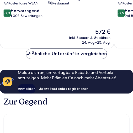
Kostenloses WLAN
Restaurant
Koste
Luzern
8.8
8.6
Hervorragend
Her
8,8
8,6
von
von
1.005 Bewertungen
961 
10,
10,
Hervorragend,
Hervorr
Der
572 €
1.005
961
Preis
Bewertungen
Bewert
inkl. Steuern & Gebühren
beträgt
24. Aug.–25. Aug.
572 €
Ähnliche Unterkünfte vergleichen
Melde dich an, um verfügbare Rabatte und Vorteile
anzuzeigen. Mehr Prämien für noch mehr Abenteuer!
Anmelden
Jetzt kostenlos registrieren
Zur Gegend