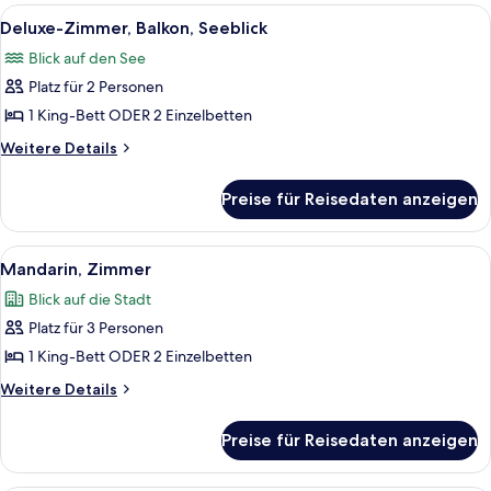
Seeblick
Alle
Ein Hotelzimmer mit zwei Betten, eine
11
Deluxe-Zimmer, Balkon, Seeblick
Fotos
Blick auf den See
für
Platz für 2 Personen
Deluxe-
Zimmer,
1 King-Bett ODER 2 Einzelbetten
Balkon,
Weitere
Weitere Details
Seeblick
Details
für
anzeigen
Preise für Reisedaten anzeigen
Deluxe-
Zimmer,
Balkon,
Alle
Ein Hotelzimmer mit zwei Betten, einem
7
Seeblick
Mandarin, Zimmer
Fotos
Blick auf die Stadt
für
Platz für 3 Personen
Mandarin,
Zimmer
1 King-Bett ODER 2 Einzelbetten
anzeigen
Weitere
Weitere Details
Details
für
Preise für Reisedaten anzeigen
Mandarin,
Zimmer