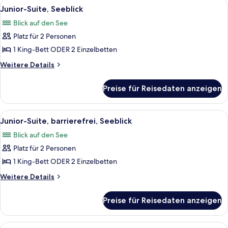
Alle
Hochwertige Bettwaren, kostenlose Mi
7
Junior-Suite, Seeblick
Fotos
Blick auf den See
für
Platz für 2 Personen
Junior-
Suite,
1 King-Bett ODER 2 Einzelbetten
Seeblick
Weitere
Weitere Details
anzeigen
Details
für
Preise für Reisedaten anzeigen
Junior-
Suite,
Seeblick
Alle
Ein modernes Badezimmer mit barriere
5
Junior-Suite, barrierefrei, Seeblick
Fotos
Blick auf den See
für
Platz für 2 Personen
Junior-
Suite,
1 King-Bett ODER 2 Einzelbetten
barrierefrei,
Weitere
Weitere Details
Seeblick
Details
für
anzeigen
Preise für Reisedaten anzeigen
Junior-
Suite,
barrierefrei,
Alle
Ein modernes Hotelzimmer mit einem gr