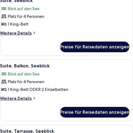
Suite, Seeblick
Fotos
Blick auf den See
für
Platz für 4 Personen
Suite,
Seeblick
1 King-Bett
anzeigen
Weitere
Weitere Details
Details
für
Preise für Reisedaten anzeigen
Suite,
Seeblick
Alle
Ein großes Bett mit Kopfteil, zwei Na
12
Suite, Balkon, Seeblick
Fotos
Blick auf den See
für
Platz für 4 Personen
Suite,
Balkon,
1 King-Bett ODER 2 Einzelbetten
Seeblick
Weitere
Weitere Details
anzeigen
Details
für
Preise für Reisedaten anzeigen
Suite,
Balkon,
Seeblick
Alle
Eine Terrasse mit Korbmöbeln, einem f
9
Suite, Terrasse, Seeblick