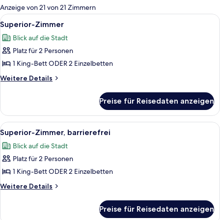
für
Anzeige von 21 von 21 Zimmern
Zimmer
Alle
Superior-Zimmer | Hochwertige Bettwa
11
Superior-Zimmer
Fotos
Blick auf die Stadt
für
Platz für 2 Personen
Superior-
Zimmer
1 King-Bett ODER 2 Einzelbetten
anzeigen
Weitere
Weitere Details
Details
für
Preise für Reisedaten anzeigen
Superior-
Zimmer
Alle
Ein Hotelzimmer mit einem großen Bett
9
Superior-Zimmer, barrierefrei
Fotos
Blick auf die Stadt
für
Platz für 2 Personen
Superior-
Zimmer,
1 King-Bett ODER 2 Einzelbetten
barrierefrei
Weitere
Weitere Details
anzeigen
Details
für
Preise für Reisedaten anzeigen
Superior-