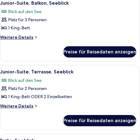
9
Seeblick
Junior-Suite, Balkon, Seeblick
Fotos
Blick auf den See
für
Platz für 3 Personen
Junior-
Suite,
1 King-Bett
Balkon,
Weitere
Weitere Details
Seeblick
Details
für
anzeigen
Preise für Reisedaten anzeigen
Junior-
Suite,
Balkon,
Alle
Eine Terrasse mit Essplatz, Blick auf 
5
Seeblick
Junior-Suite, Terrasse, Seeblick
Fotos
Blick auf den See
für
Platz für 2 Personen
Junior-
Suite,
1 King-Bett ODER 2 Einzelbetten
Terrasse,
Weitere
Weitere Details
Seeblick
Details
für
anzeigen
Preise für Reisedaten anzeigen
Junior-
Suite,
Terrasse,
Alle
Ein großes Bett mit Kopfteil, zwei Na
7
Seeblick