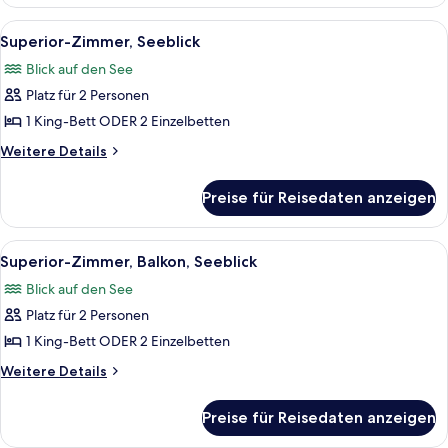
Zimmer,
barrierefrei
Alle
Ein Hotelzimmer mit einem großen Bett
10
Superior-Zimmer, Seeblick
Fotos
Blick auf den See
für
Platz für 2 Personen
Superior-
Zimmer,
1 King-Bett ODER 2 Einzelbetten
Seeblick
Weitere
Weitere Details
anzeigen
Details
für
Preise für Reisedaten anzeigen
Superior-
Zimmer,
Seeblick
Alle
Ein modernes Badezimmer mit großem 
11
Superior-Zimmer, Balkon, Seeblick
Fotos
Blick auf den See
für
Platz für 2 Personen
Superior-
Zimmer,
1 King-Bett ODER 2 Einzelbetten
Balkon,
Weitere
Weitere Details
Seeblick
Details
für
anzeigen
Preise für Reisedaten anzeigen
Superior-
Zimmer,