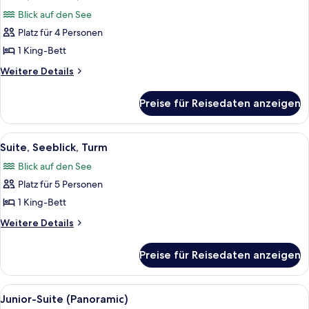
Fotos
Blick auf den See
für
Platz für 4 Personen
Suite,
Terrasse,
1 King-Bett
Seeblick
Weitere
Weitere Details
anzeigen
Details
für
Preise für Reisedaten anzeigen
Suite,
Terrasse,
Seeblick
Alle
Ein geräumiges Wohnzimmer mit Seebli
9
Suite, Seeblick, Turm
Fotos
Blick auf den See
für
Platz für 5 Personen
Suite,
Seeblick,
1 King-Bett
Turm
Weitere
Weitere Details
anzeigen
Details
für
Preise für Reisedaten anzeigen
Suite,
Seeblick,
Turm
Alle
Ein geräumiges Schlafzimmer mit einem
9
Junior-Suite (Panoramic)
Fotos