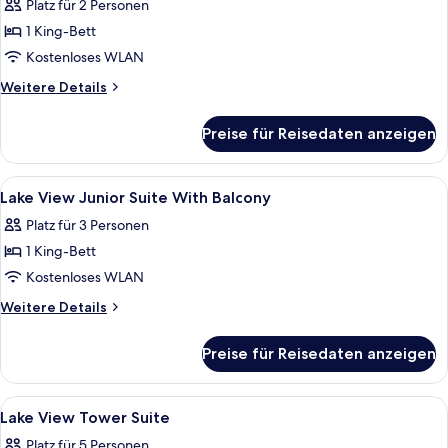
Platz für 2 Personen
für
1 King-Bett
Lake
View
Kostenloses WLAN
Junior
Weitere
Weitere Details
Suite
Details
für
With
Preise für Reisedaten anzeigen
Lake
Terrace
View
anzeigen
Junior
Alle
Hochwertige Bettwaren, kostenlose Mi
4
Suite
Lake View Junior Suite With Balcony
Fotos
With
Platz für 3 Personen
Terrace
für
1 King-Bett
Lake
View
Kostenloses WLAN
Junior
Weitere
Weitere Details
Suite
Details
für
With
Preise für Reisedaten anzeigen
Lake
Balcony
View
anzeigen
Junior
Alle
Hochwertige Bettwaren, kostenlose Mi
4
Suite
Lake View Tower Suite
Fotos
With
Platz für 5 Personen