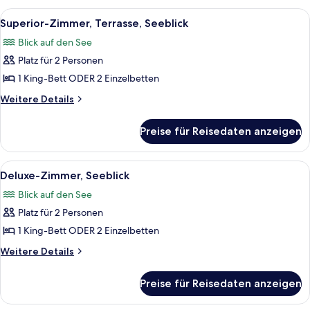
Balkon,
Alle
Ein modernes Badezimmer mit großem 
7
Seeblick
Superior-Zimmer, Terrasse, Seeblick
Fotos
Blick auf den See
für
Platz für 2 Personen
Superior-
Zimmer,
1 King-Bett ODER 2 Einzelbetten
Terrasse,
Weitere
Weitere Details
Seeblick
Details
für
anzeigen
Preise für Reisedaten anzeigen
Superior-
Zimmer,
Terrasse,
Alle
Hochwertige Bettwaren, kostenlose Mi
9
Seeblick
Deluxe-Zimmer, Seeblick
Fotos
Blick auf den See
für
Platz für 2 Personen
Deluxe-
Zimmer,
1 King-Bett ODER 2 Einzelbetten
Seeblick
Weitere
Weitere Details
anzeigen
Details
für
Preise für Reisedaten anzeigen
Deluxe-
Zimmer,