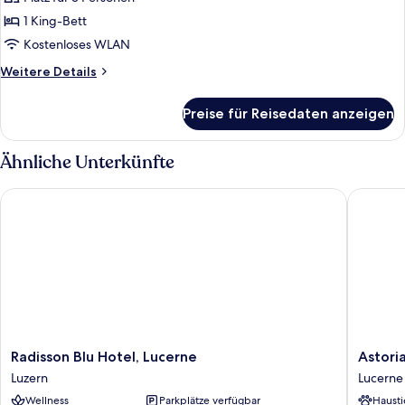
Balcony
für
1 King-Bett
Lake
View
Kostenloses WLAN
Tower
Weitere
Weitere Details
Suite
Details
für
anzeigen
Preise für Reisedaten anzeigen
Lake
View
Tower
Ähnliche Unterkünfte
Suite
Radisson Blu Hotel, Lucerne
Astoria 
Radisson
Astoria
Radisson Blu Hotel, Lucerne
Astori
Blu
Lucerne
Luzern
Lucerne
Hotel,
Lucerne
Wellness
Parkplätze verfügbar
Hausti
Lucerne