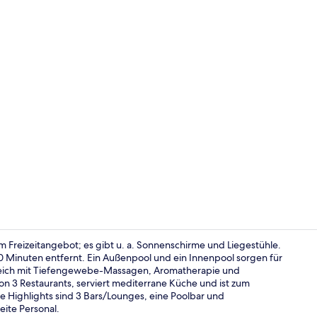
Junior-Suite
gem Freizeitangebot; es gibt u. a. Sonnenschirme und Liegestühle.
10 Minuten entfernt. Ein Außenpool und ein Innenpool sorgen für
reich mit Tiefengewebe-Massagen, Aromatherapie und
Innenpool, 
on 3 Restaurants, serviert mediterrane Küche und ist zum
 Highlights sind 3 Bars/Lounges, eine Poolbar und
eite Personal.