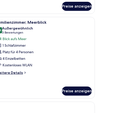
onomy-
mmer,
Preise anzeigen
Einzelbetten,
t
lick auf den Ozean und eine Stadtlandschaft im Hintergrund.
le
Ein Balkon mit weißen Korbstühlen, Blick auf
ad
1
milienzimmer, Meerblick
otos
Außergewöhnlich
ür
4
9,4 von 10
(3
3 Bewertungen
amilienzimmer,
Bewertungen)
Blick aufs Meer
eerblick
1 Schlafzimmer
nzeigen
Platz für 4 Personen
4 Einzelbetten
Kostenloses WLAN
itere
itere Details
tails
r
milienzimmer,
erblick
Preise anzeigen