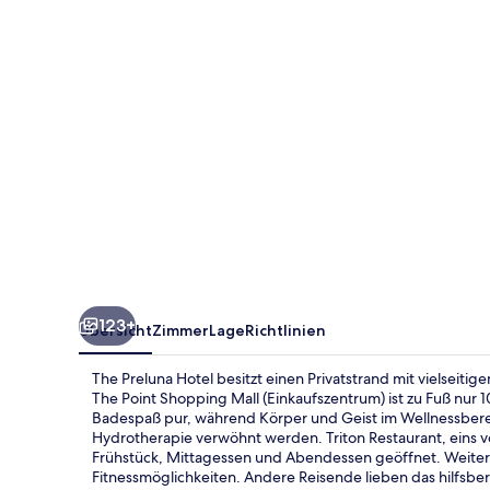
123+
Übersicht
Zimmer
Lage
Richtlinien
The Preluna Hotel besitzt einen Privatstrand mit vielseiti
The Point Shopping Mall (Einkaufszentrum) ist zu Fuß nur 
Badespaß pur, während Körper und Geist im Wellnessbe
Hydrotherapie verwöhnt werden. Triton Restaurant, eins v
Frühstück, Mittagessen und Abendessen geöffnet. Weitere
Fitnessmöglichkeiten. Andere Reisende lieben das hilfsber