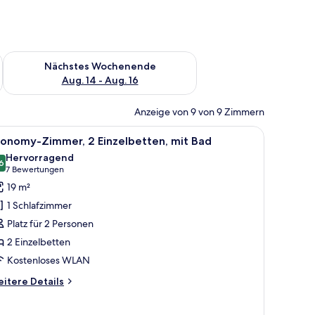
es Wochenende, Aug. 7 - Aug. 9.
Überprüfe die Verfügbarkeit für nächstes Wochenende, Aug. 1
Nächstes Wochenende
Aug. 14 - Aug. 16
Anzeige von 9 von 9 Zimmern
 Wand.
 Minibar, Zimmersafe, Schreibtisch, laptopgeeigneter Arbeitsplatz
le
Ein Hotelzimmer mit Bett, Schreibtisch, Stuhl
3
conomy-Zimmer, 2 Einzelbetten, mit Bad
otos
Hervorragend
ür
6
8,6 von 10
(7
7 Bewertungen
conomy-
Bewertungen)
19 m²
immer,
1 Schlafzimmer
 Einzelbetten,
Platz für 2 Personen
it
2 Einzelbetten
ad
Kostenloses WLAN
nzeigen
itere
itere Details
tails
r