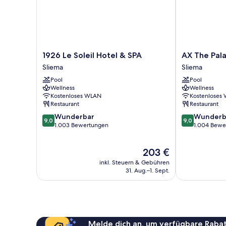
1926
AX
1926 Le Soleil Hotel & SPA
AX The Pal
Le
The
Sliema
Sliema
Soleil
Palace
Pool
Pool
Hotel
Sliema
Wellness
Wellness
&
Kostenloses WLAN
Kostenloses
SPA
Restaurant
Restaurant
Sliema
9.0
9.0
Wunderbar
Wunderb
9,0
9,0
von
von
1.003 Bewertungen
1.004 Bewe
10,
10,
Wunderbar,
Wunderbar,
Der
203 €
1.003
1.004
Preis
Bewertungen
Bewertungen
inkl. Steuern & Gebühren
beträgt
31. Aug.–1. Sept.
203 €
Melde dich an, um verfügbare Rabat