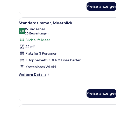
für
Preise anzeige
Doppelzimmer
zur
Einzelnutzung,
Alle
Ein Balkon mit Tisch und zwei S
12
Meerblick
Standardzimmer, Meerblick
Fotos
Wunderbar
für
9,0
9,0 von 10
(25
25 Bewertungen
Standardzimmer,
Bewertungen)
Blick aufs Meer
Meerblick
22 m²
anzeigen
Platz für 3 Personen
1 Doppelbett ODER 2 Einzelbetten
Kostenloses WLAN
Weitere
Weitere Details
Details
für
Standardzimmer,
Meerblick
Preise anzeige