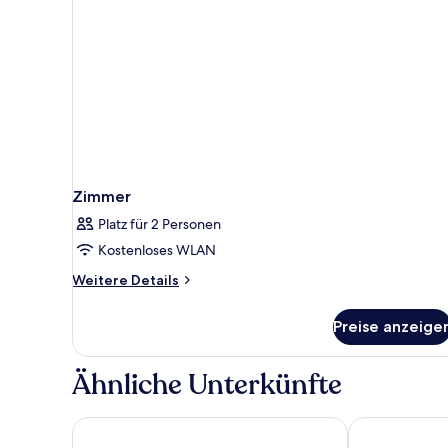
Zimmer
Platz für 2 Personen
Kostenloses WLAN
Weitere
Weitere Details
Details
für
Preise anzeige
Zimmer
Ähnliche Unterkünfte
1926 Le Soleil Hotel & SPA
AX The Palac