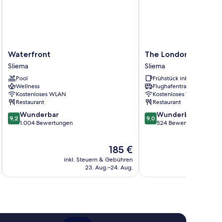
Waterfront
The
Waterfront
The Londoner Hotel 
Sliema
Londoner
Sliema
Sliema
Hotel
Pool
Frühstück inbegriffen
Sliema
Wellness
Flughafentransfer
Sliema
Kostenloses WLAN
Kostenloses WLAN
Restaurant
Restaurant
9.2
9.0
Wunderbar
Wunderbar
9,2
9,0
von
von
1.004 Bewertungen
524 Bewertungen
10,
10,
Wunderbar,
Wunderbar,
Der
185 €
1.004
524
Preis
Bewertungen
Bewertungen
inkl. Steuern & Gebühren
inkl. S
beträgt
23. Aug.–24. Aug.
185 €