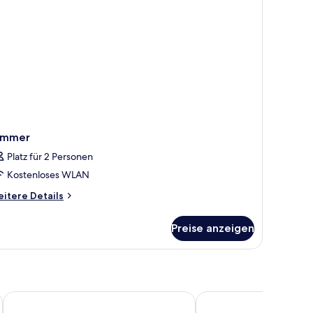
immer
Platz für 2 Personen
Kostenloses WLAN
itere
itere Details
tails
r
Preise anzeigen
immer
Waterfront
The Londoner Hotel Sl