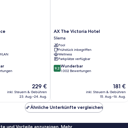
AX
ace
AX The Victoria Hotel
The
Sliema
Victoria
Pool
Hotel
Frühstück inbegriffen
Sliema
 WLAN
Wellness
Parkplätze verfügbar
9.2
ar
Wunderbar
9,2
von
rtungen
1.002 Bewertungen
10,
Wunderbar,
Der
Der
229 €
181 €
1.002
Preis
Preis
Bewertungen
inkl. Steuern & Gebühren
inkl. Steuern & Gebühren
beträgt
beträgt
23. Aug.–24. Aug.
15. Aug.–16. Aug.
229 €
181 €
Ähnliche Unterkünfte vergleichen
te und Vorteile anzuzeigen. Mehr