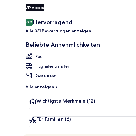
VIP Access
Blick von de
Bewertungen
Hervorragend
8,8
8,8 von 10.
Alle 331 Bewertungen anzeigen
Beliebte Annehmlichkeiten
Pool
Flughafentransfer
Restaurant
Alle anzeigen
Wichtigste Merkmale
(12)
Für Familien
(6)