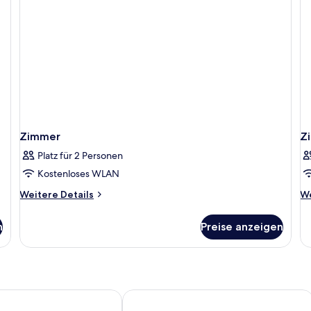
Zimmer
Z
Platz für 2 Personen
Kostenloses WLAN
Weitere
We
Weitere Details
We
Details
De
für
fü
n
Preise anzeigen
Zimmer
Z
e
AX The Victoria Hotel