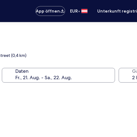
•
App öffnen
EUR
Unterkunft registr
treet (0,4 km)
Daten
G