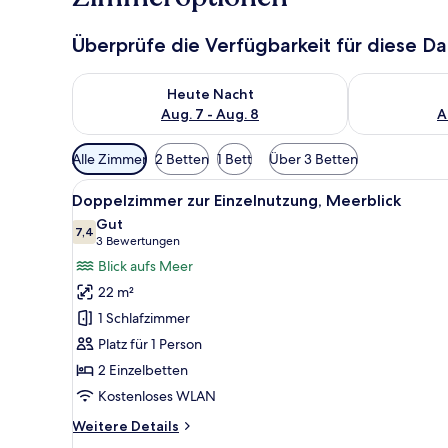
Überprüfe die Verfügbarkeit für diese D
Überprüfe die Verfügbarkeit für heute Nacht, Aug. 7
Überprüfe die
Heute Nacht
Aug. 7 - Aug. 8
A
Verfügbare
Alle Zimmer
2 Betten
1 Bett
Über 3 Betten
Filter
Alle
Ein Hotelzimmer mit einem groß
für
8
Doppelzimmer zur Einzelnutzung, Meerblick
Fotos
Zimmer
Gut
für
7,4
7,4 von 10
(3
3 Bewertungen
Doppelzimmer
Bewertungen)
Blick aufs Meer
zur
22 m²
Einzelnutzung,
1 Schlafzimmer
Meerblick
Platz für 1 Person
anzeigen
2 Einzelbetten
Kostenloses WLAN
Weitere
Weitere Details
Details