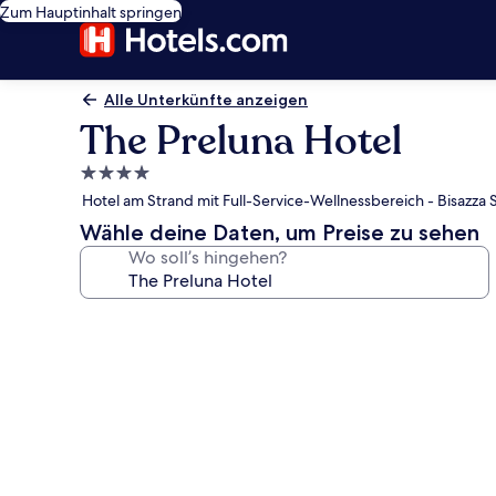
Zum Hauptinhalt springen
Alle Unterkünfte anzeigen
The Preluna Hotel
4.0-
Sterne-
Hotel am Strand mit Full-Service-Wellnessbereich - Bisazza S
Unterkunft
Wähle deine Daten, um Preise zu sehen
Wo soll’s hingehen?
Fotogalerie
von
The
Preluna
Hotel