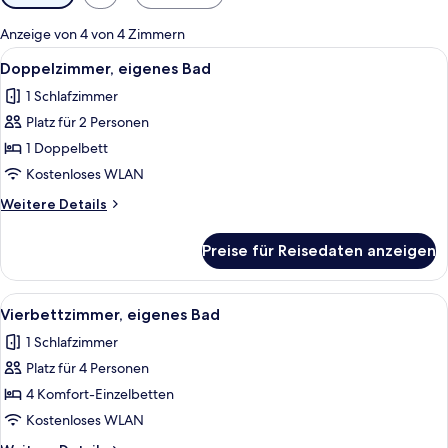
Filter
für
Anzeige von 4 von 4 Zimmern
Zimmer
Alle
Ein Schlafzimmer mit einem großen Be
23
Doppelzimmer, eigenes Bad
Fotos
1 Schlafzimmer
für
Platz für 2 Personen
Doppelzimmer,
eigenes
1 Doppelbett
Bad
Kostenloses WLAN
anzeigen
Weitere
Weitere Details
Details
für
Preise für Reisedaten anzeigen
Doppelzimmer,
eigenes
Bad
Alle
Ein Schlafzimmer mit Bett, Schreibtisc
8
Vierbettzimmer, eigenes Bad
Fotos
1 Schlafzimmer
für
Platz für 4 Personen
Vierbettzimmer,
eigenes
4 Komfort-Einzelbetten
Bad
Kostenloses WLAN
anzeigen