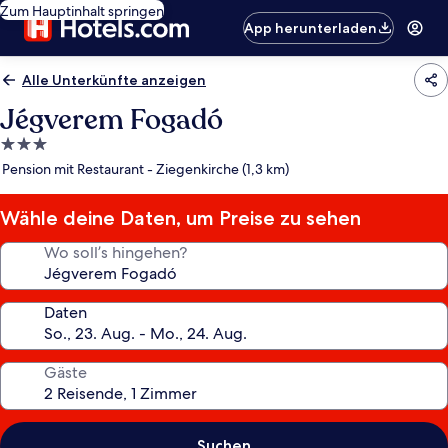
Zum Hauptinhalt springen
App herunterladen
Alle Unterkünfte anzeigen
Jégverem Fogadó
3.0-
Sterne-
Pension mit Restaurant - Ziegenkirche (1,3 km)
Unterkunft
Wähle deine Daten, um Preise zu sehen
Wo soll’s hingehen?
Daten
Gäste
Suchen