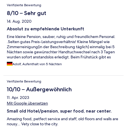
Verifizierte Bewertung
8/10 – Sehr gut
14. Aug. 2020
Absolut zu empfehlende Unterkunft
Eine kleine Pension, sauber, ruhig und freundlichem Personal.
.Selten gutes Preis-Leistungsverhältnis! Kleine Mängel wie
Zimmerreinigung(in der Beschreibung täglich) einmalig bei 5
Nächten sowie gewünschter Handtuchwechsel nach 3 Tagen
wurden sofort anstandslos erledigt. Beim Frühstück gibt es
ebenfalls Nachholbedarf, am Wochentag sind dann schon mal
Adolf, Aufenthalt von 5 Nächten
um 8'45Uhr die Brötchen fertig. Ansonsten aber ebenfalls
ausreichend. Absolut erwähnenswert das hervorragende
Restaurant mit typisch ungarischen Speisen!
Verifizierte Bewertung
10/10 – Außergewöhnlich
11. Apr. 2023
Mit Google übersetzen
Small old Hotel/pension, super food, near center.
Amazing food, petfect service and staff, old floors and walls are
nousy... Vety close to the city.