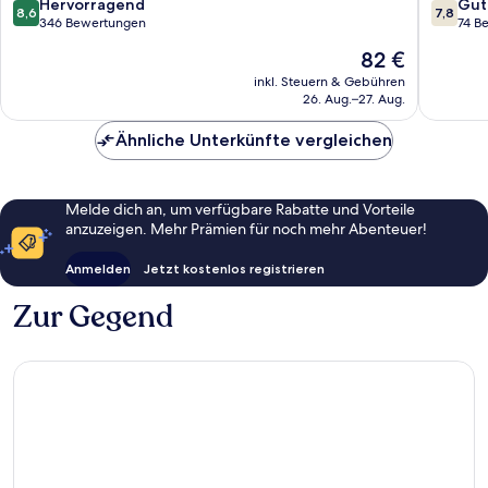
8.6
7.8
Hervorragend
Gut
8,6
7,8
von
von
346 Bewertungen
74 B
10,
10,
Der
82 €
Hervorragend,
Gut,
Preis
346
74
inkl. Steuern & Gebühren
beträgt
26. Aug.–27. Aug.
Bewertungen
Bewert
82 €
Ähnliche Unterkünfte vergleichen
Melde dich an, um verfügbare Rabatte und Vorteile
anzuzeigen. Mehr Prämien für noch mehr Abenteuer!
Anmelden
Jetzt kostenlos registrieren
Zur Gegend