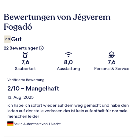
Bewertungen von Jégverem
Bewertungen
Fogadó
Gut
7,0
22 Bewertungen
7,6
8,0
7,6
Sauberkeit
Ausstattung
Personal & Service
Bewertungen
Verifizierte Bewertung
2/10 – Mangelhaft
13. Aug. 2025
ich habe ich sofort wieder auf dem weg gemacht und habe den
laden auf der stelle verlassen das ist kein aufenthalt für normale
menschen leider
Bekir, Aufenthalt von 1 Nacht