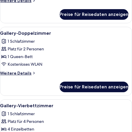
Weitere
Weitere Details
Details
für
Preise für Reisedaten anzeigen
Vierbettzimmer,
eigenes
Bad
Alle
Ein Schlafzimmer mit schrägem Dach, 
9
Gallery-Doppelzimmer
Fotos
1 Schlafzimmer
für
Platz für 2 Personen
Gallery-
Doppelzimmer
1 Queen-Bett
anzeigen
Kostenloses WLAN
Weitere
Weitere Details
Details
für
Preise für Reisedaten anzeigen
Gallery-
Doppelzimmer
Alle
Ein Schlafraum im Schlafsaalstil mit z
13
Gallery-Vierbettzimmer
Fotos
1 Schlafzimmer
für
Platz für 4 Personen
Gallery-
Vierbettzimmer
4 Einzelbetten