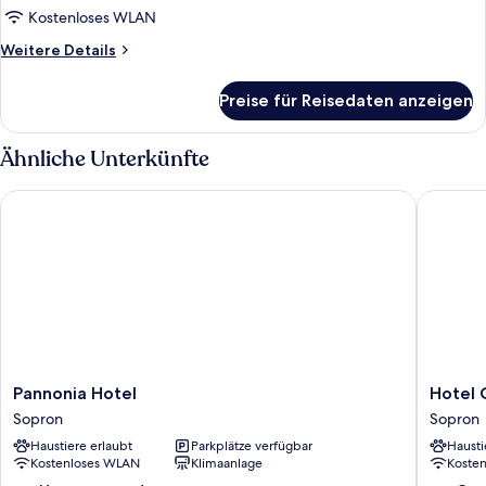
anzeigen
Kostenloses WLAN
Weitere
Weitere Details
Details
für
Preise für Reisedaten anzeigen
Gallery-
Vierbettzimmer
Ähnliche Unterkünfte
Pannonia Hotel
Hotel Ci
Pannonia
Hotel
Pannonia Hotel
Hotel 
Hotel
Civitas
Sopron
Sopron
Sopron
Sopron
Haustiere erlaubt
Parkplätze verfügbar
Hausti
Sopron
Kostenloses WLAN
Klimaanlage
Koste