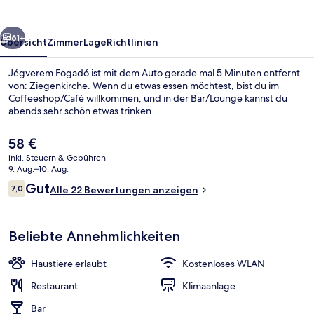
rück
Weiter
61+
Übersicht
Zimmer
Lage
Richtlinien
Jégverem Fogadó ist mit dem Auto gerade mal 5 Minuten entfernt
von: Ziegenkirche. Wenn du etwas essen möchtest, bist du im
Coffeeshop/Café willkommen, und in der Bar/Lounge kannst du
abends sehr schön etwas trinken.
Der
58 €
aktuelle
inkl. Steuern & Gebühren
Preis
9. Aug.–10. Aug.
beträgt
Bewertungen
Gut
7,0
Restaurant
Alle 22 Bewertungen anzeigen
58 €.
7,0 von 10.
Beliebte Annehmlichkeiten
Haustiere erlaubt
Kostenloses WLAN
Restaurant
Klimaanlage
Bar