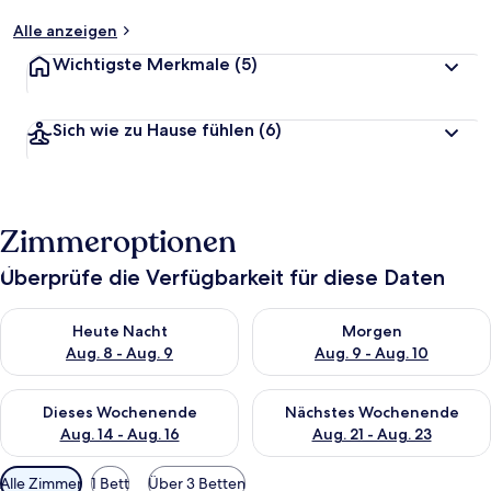
Alle anzeigen
Wichtigste Merkmale
(5)
Sich wie zu Hause fühlen
(6)
Zimmeroptionen
Überprüfe die Verfügbarkeit für diese Daten
Überprüfe die Verfügbarkeit für heute Nacht, Aug. 8 - Aug. 9.
Überprüfe die Verfügbarkeit f
Heute Nacht
Morgen
Aug. 8 - Aug. 9
Aug. 9 - Aug. 10
Überprüfe die Verfügbarkeit für dieses Wochenende, Aug. 14 -
Überprüfe die Verfügbarkeit f
Dieses Wochenende
Nächstes Wochenende
Aug. 14 - Aug. 16
Aug. 21 - Aug. 23
Verfügbare
Alle Zimmer
1 Bett
Über 3 Betten