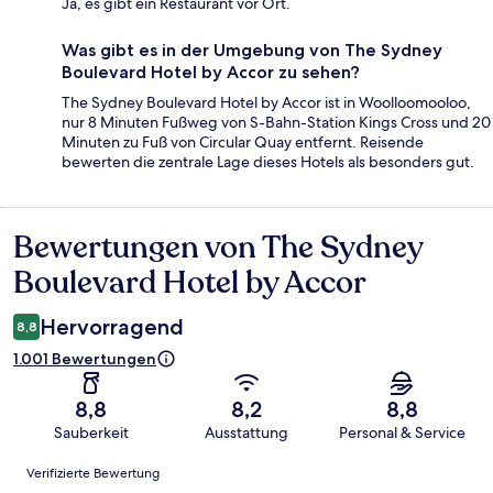
Ja, es gibt ein Restaurant vor Ort.
Was gibt es in der Umgebung von The Sydney
Boulevard Hotel by Accor zu sehen?
The Sydney Boulevard Hotel by Accor ist in Woolloomooloo,
nur 8 Minuten Fußweg von S-Bahn-Station Kings Cross und 20
Minuten zu Fuß von Circular Quay entfernt. Reisende
bewerten die zentrale Lage dieses Hotels als besonders gut.
Bewertungen von The Sydney
Bewertungen
Boulevard Hotel by Accor
Hervorragend
8,8
1.001 Bewertungen
8,8
8,2
8,8
Sauberkeit
Ausstattung
Personal & Service
Bewertungen
Verifizierte Bewertung