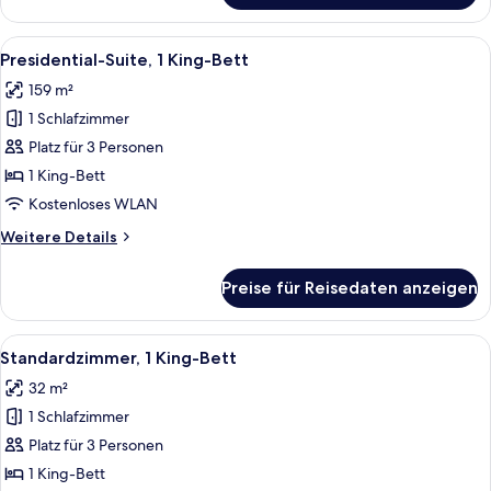
Zimmer,
2 Queen-
Alle
Ein Hotelzimmer mit Bett, Fernseher, z
11
Betten
Presidential-Suite, 1 King-Bett
Fotos
159 m²
für
1 Schlafzimmer
Presidential-
Suite,
Platz für 3 Personen
1 King-
1 King-Bett
Bett
Kostenloses WLAN
anzeigen
Weitere
Weitere Details
Details
für
Preise für Reisedaten anzeigen
Presidential-
Suite,
1 King-
Alle
Ein Hotelzimmer mit einem großen Bett,
10
Bett
Standardzimmer, 1 King-Bett
Fotos
32 m²
für
1 Schlafzimmer
Standardzimmer,
1 King-
Platz für 3 Personen
Bett
1 King-Bett