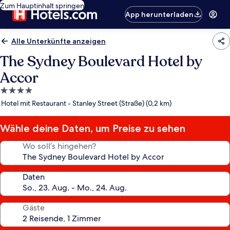
Zum Hauptinhalt springen
App herunterladen
Alle Unterkünfte anzeigen
The Sydney Boulevard Hotel by
Accor
4.0-
Sterne-
Hotel mit Restaurant - Stanley Street (Straße) (0,2 km)
Unterkunft
Wähle deine Daten, um Preise zu sehen
Wo soll’s hingehen?
Daten
Gäste