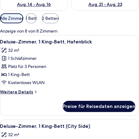
Aug. 14 - Aug. 16
Aug. 21 - Aug. 23
Verfügbare
Alle Zimmer
1 Bett
2 Betten
Filter
für
Anzeige von 8 von 8 Zimmern
Zimmer
Alle
Ein Hotelzimmer mit einem großen Bett,
10
Deluxe-Zimmer, 1 King-Bett, Hafenblick
Fotos
32 m²
für
1 Schlafzimmer
Deluxe-
Zimmer,
Platz für 3 Personen
1 King-
1 King-Bett
Bett,
Kostenloses WLAN
Hafenblick
Weitere
Weitere Details
anzeigen
Details
für
Preise für Reisedaten anzeigen
Deluxe-
Zimmer,
1 King-
Alle
Ein Hotelzimmer mit einem großen Bett
9
Bett,
Deluxe-Zimmer, 1 King-Bett (City Side)
Fotos
Hafenblick
32 m²
für