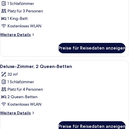
1 Schlafzimmer
Deluxe-
Zimmer,
Platz für 3 Personen
1 King-
1 King-Bett
Bett
Kostenloses WLAN
(City
Weitere
Weitere Details
Side)
Details
anzeigen
für
Preise für Reisedaten anzeigen
Deluxe-
Zimmer,
1 King-
Alle
Ein Hotelzimmer mit zwei Betten, einem
5
Bett
Deluxe-Zimmer, 2 Queen-Betten
Fotos
(City
32 m²
Side)
für
1 Schlafzimmer
Deluxe-
Zimmer,
Platz für 4 Personen
2 Queen-
2 Queen-Betten
Betten
Kostenloses WLAN
anzeigen
Weitere
Weitere Details
Details
für
Preise für Reisedaten anzeigen
Deluxe-