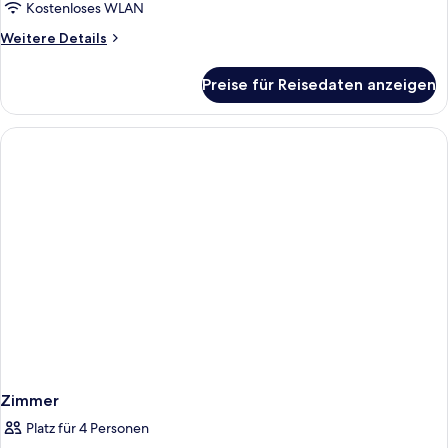
Kostenloses WLAN
Weitere
Weitere Details
Details
für
Preise für Reisedaten anzeigen
Zimmer
Zimmer
Platz für 4 Personen