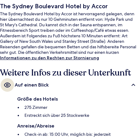
The Sydney Boulevard Hotel by Accor
The Sydney Boulevard Hotel by Accor ist hervorragend gelegen, denn
hier übernachtest du nur 10 Gehminuten entfernt von: Hyde Park und
St Mary's Cathedral. Du kannst dich in der Sauna entspannen, im
Fitnessbereich Sport treiben oder im Coffeeshop/Café etwas essen.
Außerdem ist Folgendes zu Fuß höchstens 10 Minuten entfernt: Art
Gallery of New South Wales und Stanley Street (Straße). Anderen
Reisenden gefallen die bequemen Betten und das hilfsbereite Personal
sehr gut. Die öffentlichen Verkehrsmittel sind nur einen kurzen
Fußmarsch entfernt: Zur S-Bahn-Station Kings Cross sind es 8 Minuten
Informationen zu den Rechten zur Stornierung
und zur S-Bahn-Station St. James 10 Minuten.
Weitere Infos zu dieser Unterkunft
Auf einen Blick
Größe des Hotels
275 Zimmer
Erstreckt sich über 25 Stockwerke
Anreise/Abreise
Check-in ab: 15:00 Uhr, möglich bis: jederzeit