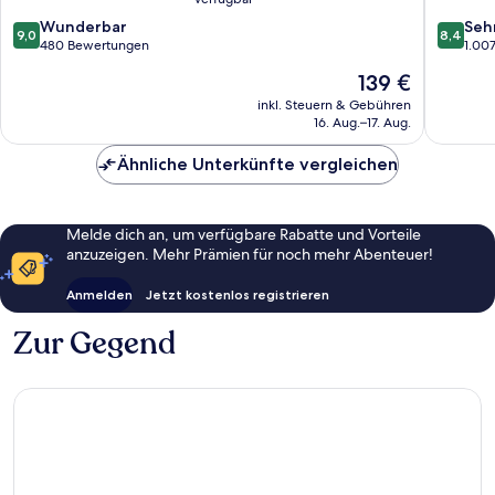
IHG
Busines
9.0
8.4
Wunderbar
Seh
Potts
District
9,0
8,4
von
von
480 Bewertungen
1.00
Point
10,
10,
Der
139 €
Wunderbar,
Sehr
Preis
480
gut,
inkl. Steuern & Gebühren
beträgt
16. Aug.–17. Aug.
Bewertungen
1.007
139 €
Bewert
Ähnliche Unterkünfte vergleichen
Melde dich an, um verfügbare Rabatte und Vorteile
anzuzeigen. Mehr Prämien für noch mehr Abenteuer!
Anmelden
Jetzt kostenlos registrieren
Zur Gegend