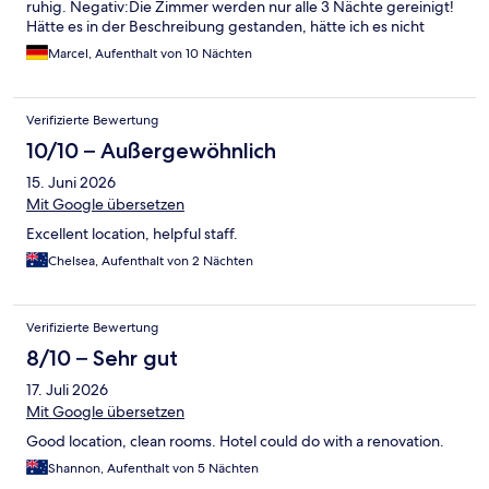
ruhig. Negativ:Die Zimmer werden nur alle 3 Nächte gereinigt!
Hätte es in der Beschreibung gestanden, hätte ich es nicht
gebucht. Eine absolute Frechheit! Keine neuen Handtücher,
Marcel, Aufenthalt von 10 Nächten
außer man fragt täglich danach. Das Bad wird nicht geputzt und
die Betten nicht gemacht. Wenn ich das gewollt hätte, hätte ich
mir ein Apartment gebucht. Auf dem Nachttisch sammelten sich
Verifizierte Bewertung
die Staubflocken. Die Duschwanne wurde in 10 Nächten nicht
einmal gewischt. Es gibt niemanden, der sich um das Gepäck
10/10 – Außergewöhnlich
kümmert. Man kann das Gepäck bei der Rezeption lassen, da
15. Juni 2026
steht es aber für jeden zugänglich. Unser Zimmer war nicht im
15:00 Uhr fertig. Das Personal an der Rezeption war höflich,
Mit Google übersetzen
aber nicht freundlich. Wer durch die Eingangshalle läuft, wer
Excellent location, helpful staff.
nicht begrüßt. Das angepriesene Café hatte nicht einmal
geöffnet. Nie wieder!
Chelsea, Aufenthalt von 2 Nächten
Verifizierte Bewertung
8/10 – Sehr gut
17. Juli 2026
Mit Google übersetzen
Good location, clean rooms. Hotel could do with a renovation.
Shannon, Aufenthalt von 5 Nächten