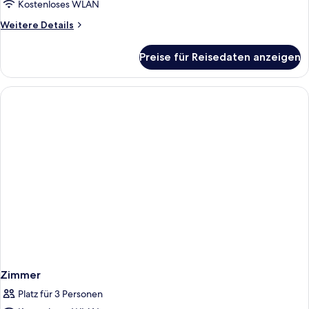
Kostenloses WLAN
Weitere
Weitere Details
Details
für
Preise für Reisedaten anzeigen
Zimmer
Zimmer
Platz für 3 Personen