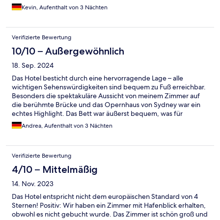
Kevin, Aufenthalt von 3 Nächten
Verifizierte Bewertung
10/10 – Außergewöhnlich
18. Sep. 2024
Das Hotel besticht durch eine hervorragende Lage – alle
wichtigen Sehenswürdigkeiten sind bequem zu Fuß erreichbar.
Besonders die spektakuläre Aussicht von meinem Zimmer auf
die berühmte Brücke und das Opernhaus von Sydney war ein
echtes Highlight. Das Bett war äußerst bequem, was für
erholsame Nächte sorgte, und das WLAN war schnell und
Andrea, Aufenthalt von 3 Nächten
zuverlässig. Ein kleiner Verbesserungspunkt wäre die
Zimmerreinigung, die nicht täglich stattfindet, was bei den
Preisen wünschenswert wäre. Das Badezimmer könnte etwas
Verifizierte Bewertung
moderner sein, und die Klimaanlage war sehr laut und konnte
nicht von mir abgestellt werden. Zum Glück hat die Haustechnik
4/10 – Mittelmäßig
das Gerät dann komplett ausgeschaltet. Alles in allem ein
14. Nov. 2023
schöner Aufenthalt mit viel Potenzial.
Das Hotel entspricht nicht dem europäischen Standard von 4
Sternen! Positiv: Wir haben ein Zimmer mit Hafenblick erhalten,
obwohl es nicht gebucht wurde. Das Zimmer ist schön groß und