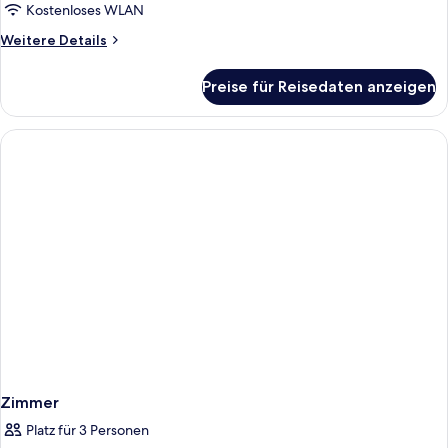
anzeigen
Kostenloses WLAN
Weitere
Weitere Details
Details
für
Preise für Reisedaten anzeigen
Standardzimmer,
1 King-
Bett
Zimmer
Platz für 3 Personen