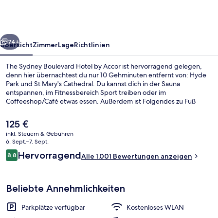
Hotel
by
Accor
rück
Weiter
74+
Übersicht
Zimmer
Lage
Richtlinien
The Sydney Boulevard Hotel by Accor ist hervorragend gelegen,
denn hier übernachtest du nur 10 Gehminuten entfernt von: Hyde
Park und St Mary's Cathedral. Du kannst dich in der Sauna
entspannen, im Fitnessbereich Sport treiben oder im
Coffeeshop/Café etwas essen. Außerdem ist Folgendes zu Fuß
höchstens 10 Minuten entfernt: Art Gallery of New South Wales und
Stanley Street (Straße). Anderen Reisenden gefallen die bequemen
Der
125 €
Betten und das hilfsbereite Personal sehr gut. Die öffentlichen
aktuelle
inkl. Steuern & Gebühren
Verkehrsmittel sind nur einen kurzen Fußmarsch entfernt: Zur S-
Preis
6. Sept.–7. Sept.
Bahn-Station Kings Cross sind es 8 Minuten und zur S-Bahn-Station
Außenbereich
beträgt
Bewertungen
St. James 10 Minuten.
Hervorragend
8,8
Alle 1.001 Bewertungen anzeigen
125 €.
8,8 von 10.
Beliebte Annehmlichkeiten
Parkplätze verfügbar
Kostenloses WLAN