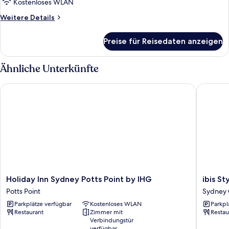
Kostenloses WLAN
Weitere
Weitere Details
Details
für
Preise für Reisedaten anzeigen
Zimmer
Ähnliche Unterkünfte
Holiday Inn Sydney Potts Point by IHG
ibis Styl
Holiday
ibis
Holiday Inn Sydney Potts Point by IHG
ibis S
Inn
Styles
Potts Point
Sydney C
Sydney
Sydney
Parkplätze verfügbar
Kostenloses WLAN
Parkpl
Potts
Central
Restaurant
Zimmer mit
Restau
Point
Sydney
Verbindungstür
by
Central
verfügbar