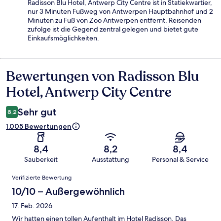
Radisson Blu Hotel, Antwerp City Centre ist in Statiekwartier,
nur 3 Minuten Fußweg von Antwerpen Hauptbahnhof und 2
Minuten zu Fuß von Zoo Antwerpen entfernt. Reisenden
zufolge ist die Gegend zentral gelegen und bietet gute
Einkaufsmöglichkeiten.
Bewertungen von Radisson Blu
Bewertungen
Hotel, Antwerp City Centre
Sehr gut
8,2
1.005 Bewertungen
8,4
8,2
8,4
Sauberkeit
Ausstattung
Personal & Service
Bewertungen
Verifizierte Bewertung
10/10 – Außergewöhnlich
17. Feb. 2026
Wir hatten einen tollen Aufenthalt im Hotel Radisson. Das