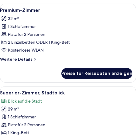
Stadtblick
Alle
Ein Hotelzimmer mit Bett, Sofa, runde
8
Premium-Zimmer
Fotos
32 m²
für
1 Schlafzimmer
Premium-
Zimmer
Platz für 2 Personen
anzeigen
2 Einzelbetten ODER 1 King-Bett
Kostenloses WLAN
Weitere
Weitere Details
Details
für
Preise für Reisedaten anzeigen
Premium-
Zimmer
Alle
Ein Hotelzimmer mit Bett, Sofa, runde
7
Superior-Zimmer, Stadtblick
Fotos
Blick auf die Stadt
für
29 m²
Superior-
Zimmer,
1 Schlafzimmer
Stadtblick
Platz für 2 Personen
anzeigen
1 King-Bett