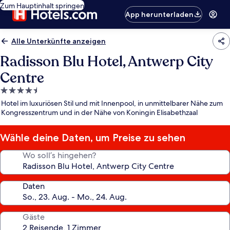
Zum Hauptinhalt springen
App herunterladen
Alle Unterkünfte anzeigen
Radisson Blu Hotel, Antwerp City
Centre
4.5-
Sterne-
Hotel im luxuriösen Stil und mit Innenpool, in unmittelbarer Nähe zum
Unterkunft
Kongresszentrum und in der Nähe von Koningin Elisabethzaal
Wähle deine Daten, um Preise zu sehen
Wo soll’s hingehen?
Daten
Gäste