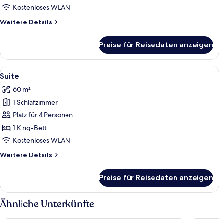
Kostenloses WLAN
Weitere
Weitere Details
Details
für
Preise für Reisedaten anzeigen
Superior-
Zimmer,
Stadtblick
Alle
Ein Hotelzimmer mit einem großen Bet
5
Suite
Fotos
60 m²
für
1 Schlafzimmer
Suite
anzeigen
Platz für 4 Personen
1 King-Bett
Kostenloses WLAN
Weitere
Weitere Details
Details
für
Preise für Reisedaten anzeigen
Suite
Ähnliche Unterkünfte