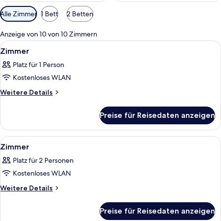
Verfügbare
Alle Zimmer
1 Bett
2 Betten
Filter
für
Anzeige von 10 von 10 Zimmern
Zimmer
Alle
Ein Hotelzimmer mit zwei Betten, eine
10
Zimmer
Fotos
Platz für 1 Person
für
Kostenloses WLAN
Zimmer
anzeigen
Weitere
Weitere Details
Details
für
Preise für Reisedaten anzeigen
Zimmer
Alle
Ein Hotelzimmer mit einem großen Bet
9
Zimmer
Fotos
Platz für 2 Personen
für
Kostenloses WLAN
Zimmer
anzeigen
Weitere
Weitere Details
Details
für
Preise für Reisedaten anzeigen
Zimmer