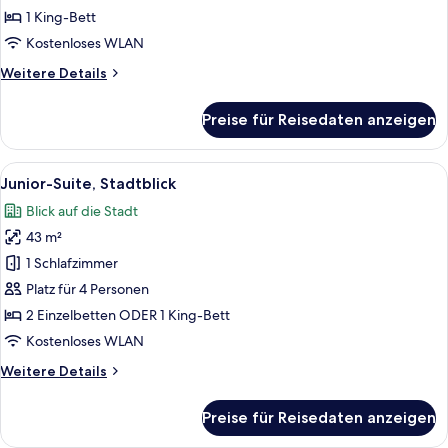
1 King-Bett
Kostenloses WLAN
Weitere
Weitere Details
Details
für
Preise für Reisedaten anzeigen
Familienzimmer,
Stadtblick
Alle
Ein Hotelzimmer mit einem großen Bet
5
Junior-Suite, Stadtblick
Fotos
Blick auf die Stadt
für
43 m²
Junior-
Suite,
1 Schlafzimmer
Stadtblick
Platz für 4 Personen
anzeigen
2 Einzelbetten ODER 1 King-Bett
Kostenloses WLAN
Weitere
Weitere Details
Details
für
Preise für Reisedaten anzeigen
Junior-
Suite,