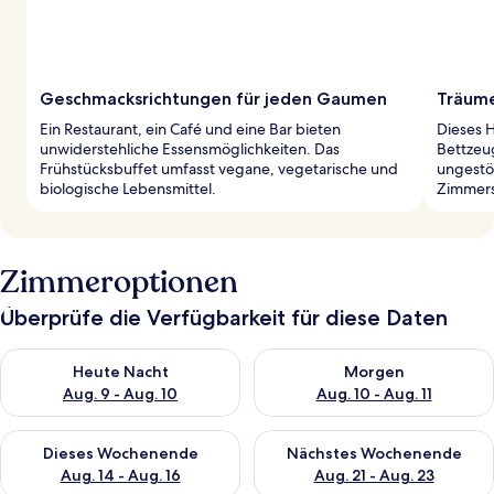
Geschmacksrichtungen für jeden Gaumen
Träume
Ein Restaurant, ein Café und eine Bar bieten
Dieses 
unwiderstehliche Essensmöglichkeiten. Das
Bettzeu
Frühstücksbuffet umfasst vegane, vegetarische und
ungestö
biologische Lebensmittel.
Zimmerse
Zimmeroptionen
Überprüfe die Verfügbarkeit für diese Daten
Überprüfe die Verfügbarkeit für heute Nacht, Aug. 9 - Aug. 10
Überprüfe die Verfügbarkeit fü
Heute Nacht
Morgen
Aug. 9 - Aug. 10
Aug. 10 - Aug. 11
Überprüfe die Verfügbarkeit für dieses Wochenende, Aug. 14 -
Überprüfe die Verfügbarkeit f
Dieses Wochenende
Nächstes Wochenende
Aug. 14 - Aug. 16
Aug. 21 - Aug. 23