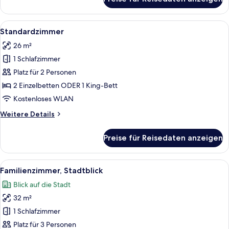
Apartment,
1
Schlafzimmer
Alle
Ein modernes Hotelzimmer mit einem 
6
Standardzimmer
Fotos
26 m²
für
1 Schlafzimmer
Standardzimmer
anzeigen
Platz für 2 Personen
2 Einzelbetten ODER 1 King-Bett
Kostenloses WLAN
Weitere
Weitere Details
Details
für
Preise für Reisedaten anzeigen
Standardzimmer
Alle
Ein Hotelzimmer mit einem großen Bet
10
Familienzimmer, Stadtblick
Fotos
Blick auf die Stadt
für
32 m²
Familienzimmer,
Stadtblick
1 Schlafzimmer
anzeigen
Platz für 3 Personen