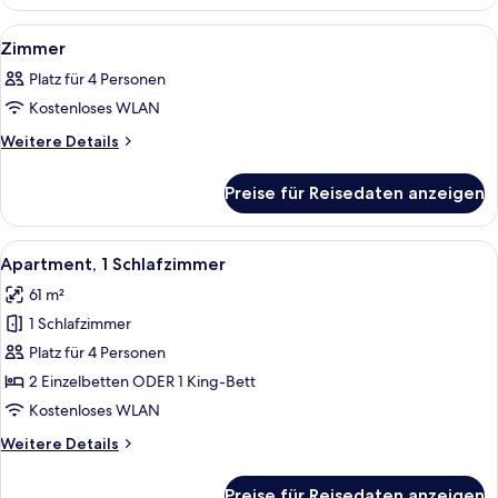
Alle
Ein Hotelzimmer mit einem großen Bett
9
Zimmer
Fotos
Platz für 4 Personen
für
Kostenloses WLAN
Zimmer
anzeigen
Weitere
Weitere Details
Details
für
Preise für Reisedaten anzeigen
Zimmer
Alle
Ein modernes Hotelzimmer mit Holzbod
7
Apartment, 1 Schlafzimmer
Fotos
61 m²
für
1 Schlafzimmer
Apartment,
1
Platz für 4 Personen
Schlafzimmer
2 Einzelbetten ODER 1 King-Bett
anzeigen
Kostenloses WLAN
Weitere
Weitere Details
Details
für
Preise für Reisedaten anzeigen