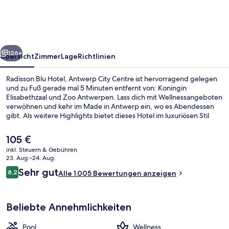
Antwerp
City
Centre
rück
Weiter
126+
Übersicht
Zimmer
Lage
Richtlinien
Radisson Blu Hotel, Antwerp City Centre ist hervorragend gelegen
und zu Fuß gerade mal 5 Minuten entfernt von: Koningin
Elisabethzaal und Zoo Antwerpen. Lass dich mit Wellnessangeboten
verwöhnen und kehr im Made in Antwerp ein, wo es Abendessen
gibt. Als weitere Highlights bietet dieses Hotel im luxuriösen Stil
einen Innenpool, eine Loungebar und einen Fitnessbereich.
Anderen Reisenden gefallen das hilfsbereite Personal und die Lage
Der
105 €
sehr gut.
aktuelle
inkl. Steuern & Gebühren
Preis
23. Aug.–24. Aug.
Ansicht von oben
beträgt
Bewertungen
Sehr gut
8,2
Alle 1.005 Bewertungen anzeigen
105 €.
8,2 von 10.
Beliebte Annehmlichkeiten
Pool
Wellness