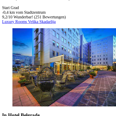
Stari Grad
‐
0,4 km vom Stadtzentrum
9,2
/
10
Wunderbar! (251 Bewertungen)
Luxury Rooms Velika Skadarlija
In Hotel Belgrade