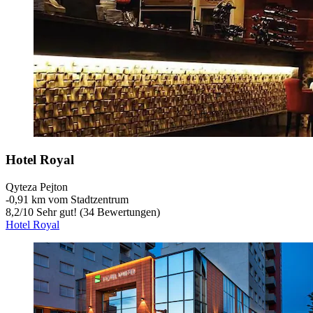
Hotel Royal
Qyteza Pejton
‐
0,91 km vom Stadtzentrum
8,2
/
10
Sehr gut! (34 Bewertungen)
Hotel Royal