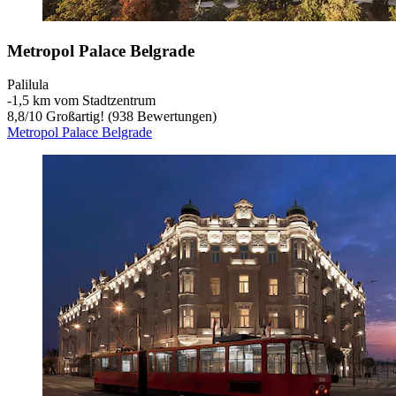
Metropol Palace Belgrade
Palilula
‐
1,5 km vom Stadtzentrum
8,8
/
10
Großartig! (938 Bewertungen)
Metropol Palace Belgrade