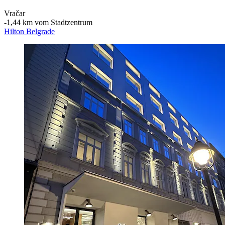
Vračar
‐
1,44 km vom Stadtzentrum
Hilton Belgrade