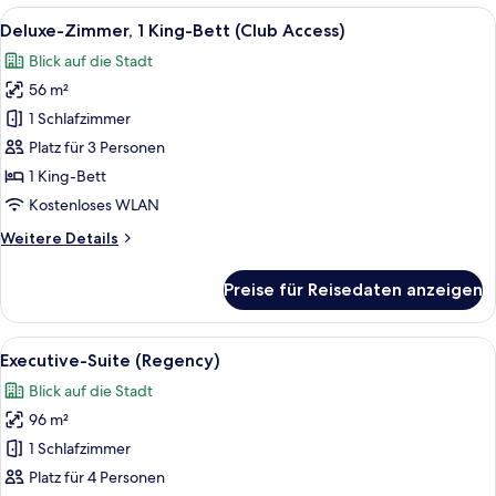
Alle
Ein Hotelzimmer mit Fernseher, Sofa, 
5
Deluxe-Zimmer, 1 King-Bett (Club Access)
Fotos
Blick auf die Stadt
für
56 m²
Deluxe-
Zimmer,
1 Schlafzimmer
1 King-
Platz für 3 Personen
Bett
1 King-Bett
(Club
Kostenloses WLAN
Access)
Weitere
Weitere Details
anzeigen
Details
für
Preise für Reisedaten anzeigen
Deluxe-
Zimmer,
1 King-
Alle
Ein modernes Hotelzimmer mit Sofa, Co
9
Bett
Executive-Suite (Regency)
Fotos
(Club
Blick auf die Stadt
Access)
für
96 m²
Executive-
Suite
1 Schlafzimmer
(Regency)
Platz für 4 Personen