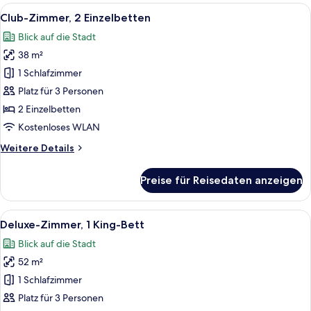
King
Alle
Ein Hotelzimmer mit zwei Betten, einem
6
(JRRC)
Club-Zimmer, 2 Einzelbetten
Fotos
Blick auf die Stadt
für
38 m²
Club-
Zimmer,
1 Schlafzimmer
2 Einzelbetten
Platz für 3 Personen
anzeigen
2 Einzelbetten
Kostenloses WLAN
Weitere
Weitere Details
Details
für
Preise für Reisedaten anzeigen
Club-
Zimmer,
2 Einzelbetten
Alle
Ein Hotelzimmer mit einem großen Bet
5
Deluxe-Zimmer, 1 King-Bett
Fotos
Blick auf die Stadt
für
52 m²
Deluxe-
Zimmer,
1 Schlafzimmer
1 King-
Platz für 3 Personen