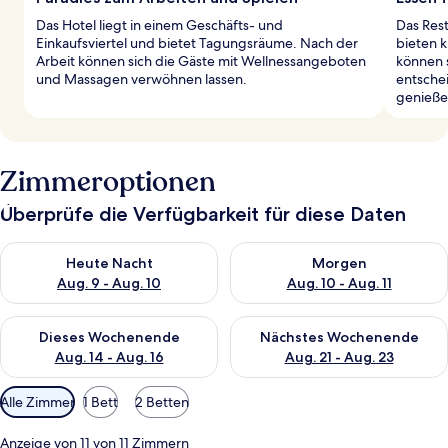
Das Hotel liegt in einem Geschäfts- und
Das Rest
Einkaufsviertel und bietet Tagungsräume. Nach der
bieten k
Arbeit können sich die Gäste mit Wellnessangeboten
können s
und Massagen verwöhnen lassen.
entsche
genieße
Zimmeroptionen
Überprüfe die Verfügbarkeit für diese Daten
Überprüfe die Verfügbarkeit für heute Nacht, Aug. 9 - Aug. 10
Überprüfe die Verfügbarkeit fü
Heute Nacht
Morgen
Aug. 9 - Aug. 10
Aug. 10 - Aug. 11
Überprüfe die Verfügbarkeit für dieses Wochenende, Aug. 14 -
Überprüfe die Verfügbarkeit f
Dieses Wochenende
Nächstes Wochenende
Aug. 14 - Aug. 16
Aug. 21 - Aug. 23
Verfügbare
Alle Zimmer
1 Bett
2 Betten
Filter
für
Anzeige von 11 von 11 Zimmern