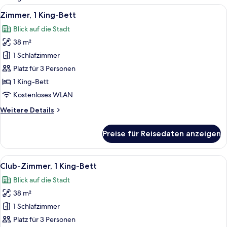
Zimmer
Alle
Ein Hotelzimmer mit Bett, Schreibtisch,
5
Zimmer, 1 King-Bett
Fotos
Blick auf die Stadt
für
38 m²
Zimmer,
1 King-
1 Schlafzimmer
Bett
Platz für 3 Personen
anzeigen
1 King-Bett
Kostenloses WLAN
Weitere
Weitere Details
Details
für
Preise für Reisedaten anzeigen
Zimmer,
1 King-
Bett
Alle
Ein Hotelzimmer mit einem großen Bett
6
Club-Zimmer, 1 King-Bett
Fotos
Blick auf die Stadt
für
38 m²
Club-
Zimmer,
1 Schlafzimmer
1 King-
Platz für 3 Personen