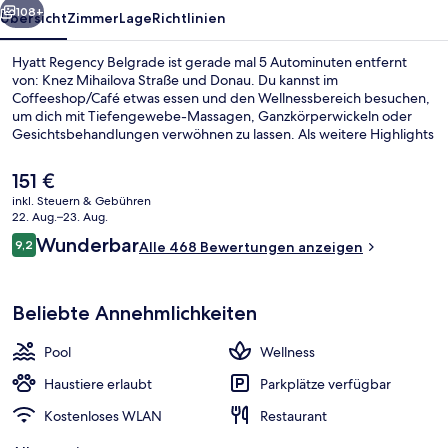
108+
Übersicht
Zimmer
Lage
Richtlinien
Hyatt Regency Belgrade ist gerade mal 5 Autominuten entfernt
von: Knez Mihailova Straße und Donau. Du kannst im
Coffeeshop/Café etwas essen und den Wellnessbereich besuchen,
um dich mit Tiefengewebe-Massagen, Ganzkörperwickeln oder
Gesichtsbehandlungen verwöhnen zu lassen. Als weitere Highlights
bietet dieses Hotel im luxuriösen Stil einen Innenpool, eine
Loungebar und ein Fitnesscenter. Andere Reisende haben viel
Der
151 €
Gutes über das hilfsbereite Personal zu berichten.
aktuelle
inkl. Steuern & Gebühren
Preis
22. Aug.–23. Aug.
Lobby
beträgt
Bewertungen
Wunderbar
9,2
Alle 468 Bewertungen anzeigen
151 €.
9,2 von 10.
Beliebte Annehmlichkeiten
Pool
Wellness
Haustiere erlaubt
Parkplätze verfügbar
Kostenloses WLAN
Restaurant