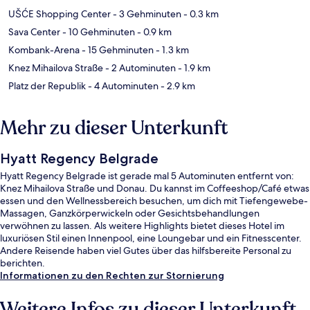
UŠĆE Shopping Center
- 3 Gehminuten
- 0.3 km
Sava Center
- 10 Gehminuten
- 0.9 km
Kombank-Arena
- 15 Gehminuten
- 1.3 km
Knez Mihailova Straße
- 2 Autominuten
- 1.9 km
Platz der Republik
- 4 Autominuten
- 2.9 km
Mehr zu dieser Unterkunft
Hyatt Regency Belgrade
Hyatt Regency Belgrade ist gerade mal 5 Autominuten entfernt von:
Knez Mihailova Straße und Donau. Du kannst im Coffeeshop/Café etwas
essen und den Wellnessbereich besuchen, um dich mit Tiefengewebe-
Massagen, Ganzkörperwickeln oder Gesichtsbehandlungen
verwöhnen zu lassen. Als weitere Highlights bietet dieses Hotel im
luxuriösen Stil einen Innenpool, eine Loungebar und ein Fitnesscenter.
Andere Reisende haben viel Gutes über das hilfsbereite Personal zu
berichten.
Informationen zu den Rechten zur Stornierung
Weitere Infos zu dieser Unterkunft