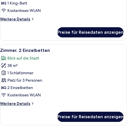
Bett
1 King-Bett
anzeigen
Kostenloses WLAN
Weitere
Weitere Details
Details
für
Preise für Reisedaten anzeigen
Club-
Zimmer,
1 King-
Alle
Ein Hotelzimmer mit zwei Betten, eine
5
Bett
Zimmer, 2 Einzelbetten
Fotos
Blick auf die Stadt
für
38 m²
Zimmer,
2 Einzelbetten
1 Schlafzimmer
anzeigen
Platz für 3 Personen
2 Einzelbetten
Kostenloses WLAN
Weitere
Weitere Details
Details
für
Preise für Reisedaten anzeigen
Zimmer,
2 Einzelbetten