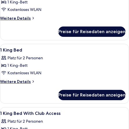
Bett
1 King-Bett
anzeigen
Kostenloses WLAN
Weitere
Weitere Details
Details
für
Preise für Reisedaten anzeigen
Deluxe-
Zimmer,
1 King-
Alle
Ein Hotelzimmer mit Bett, Schreibtisch,
5
Bett
1 King Bed
Fotos
Platz für 2 Personen
für
1 King-Bett
1
King
Kostenloses WLAN
Bed
Weitere
Weitere Details
anzeigen
Details
für
Preise für Reisedaten anzeigen
1
King
Bed
Alle
Ein Hotelzimmer mit einem großen Bett
5
1 King Bed With Club Access
Fotos
Platz für 2 Personen
für
1 King-Bett