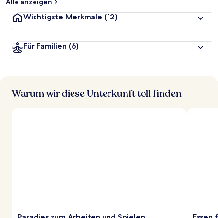
Alle anzeigen
Wichtigste Merkmale
(12)
Für Familien
(6)
Warum wir diese Unterkunft toll finden
Paradies zum Arbeiten und Spielen
Essen 