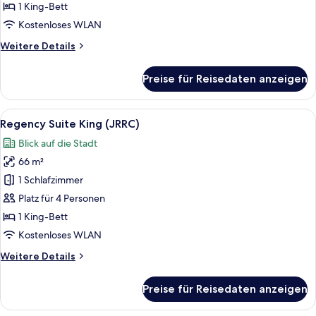
anzeigen
1 King-Bett
Kostenloses WLAN
Weitere
Weitere Details
Details
für
Preise für Reisedaten anzeigen
Executive-
Suite
(Regency)
Alle
Ein modernes Hotelzimmer mit einer C
8
Regency Suite King (JRRC)
Fotos
Blick auf die Stadt
für
66 m²
Regency
Suite
1 Schlafzimmer
King
Platz für 4 Personen
(JRRC)
1 King-Bett
anzeigen
Kostenloses WLAN
Weitere
Weitere Details
Details
für
Preise für Reisedaten anzeigen
Regency
Suite