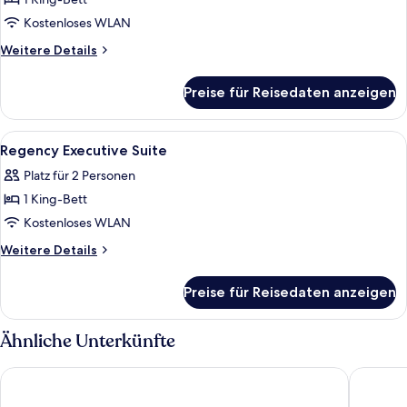
1
King
Kostenloses WLAN
Bed
Weitere
Weitere Details
With
Details
für
Club
Preise für Reisedaten anzeigen
1
Access
King
anzeigen
Bed
Alle
Ein Hotelzimmer mit einem Bett, eine
7
With
Regency Executive Suite
Fotos
Club
Platz für 2 Personen
Access
für
1 King-Bett
Regency
Executive
Kostenloses WLAN
Suite
Weitere
Weitere Details
anzeigen
Details
für
Preise für Reisedaten anzeigen
Regency
Executive
Suite
Ähnliche Unterkünfte
Crowne Plaza Belgrade by IHG
Hilton B