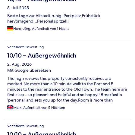
8. Juli 2025
Beste Lage zur Altstadt,ruhig, Parkplatz,Frühstück
hervorragend...Personal spitze!!!
Hans-Jörg, Aufenthalt von 1 Nacht
Verifizierte Bewertung
10/10 – Außergewöhnlich
2. Aug. 2026
Mit Google übersetzen
The high reviews this property consistently receives are
merited.No more than a 10 minute walk to the Port and 5
minutes to the rear entrance to the Old Town.The team here are
first class - so pleasant and helpful and so happy!! Breakfast is
‘personal’ and sets you up for the day.Room is more than
adequate for 2 people.Highly recommended.
Mark, Aufenthalt von 5 Nächten
Verifizierte Bewertung
10/10 – Außergewöhnlich