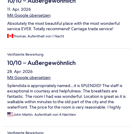
10/10 – Außergewöhnlich
11. Apr. 2026
Mit Google übersetzen
Absolutely the most beautiful place with the most wonderful
service EVER. Totally recommend! Carriage trade service!
Thomas, Aufenthalt von 1 Nacht
Verifizierte Bewertung
10/10 – Außergewöhnlich
28. Apr. 2026
Mit Google übersetzen
Splendida is appropriately named…it is SPLENDID! The staff is
exceptional in courtesy and helpfulness. The breakfasts are
fantastic. The room I had was wonderful. Location is great as it is
walkable within minutes to the old part of the city and the
waterfront. The price for the room is very reasonable. I highly
recommend Splendida.
John Martin, Aufenthalt von 4 Nächten
Verifizierte Bewertung