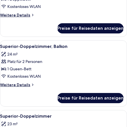
Balkon
Kostenloses WLAN
anzeigen
Weitere
Weitere Details
Details
für
Preise für Reisedaten anzeigen
Standard-
Doppelzimmer,
Balkon
Alle
Ein ordentlich eingerichtetes Hotelzi
7
Superior-Doppelzimmer, Balkon
Fotos
24 m²
für
Platz für 2 Personen
Superior-
Doppelzimmer,
1 Queen-Bett
Balkon
Kostenloses WLAN
anzeigen
Weitere
Weitere Details
Details
für
Preise für Reisedaten anzeigen
Superior-
Doppelzimmer,
Balkon
Alle
Ein ordentlich bezogenes Bett mit Ko
8
Superior-Doppelzimmer
Fotos
23 m²
für