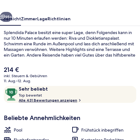
rück
Weiter
95+
Übersicht
Zimmer
Lage
Richtlinien
Splendida Palace besitzt eine super Lage, denn Folgendes kann in
nur 10 Minuten erlaufen werden: Riva und Diokletianspalast.
Schwimm eine Runde im Außenpool und lass dich anschließend mit
Massagen verwöhnen. Weitere Highlights sind eine Terrasse und
ein Garten. Andere Reisende haben viel Gutes über das hilfsbereite
Personal zu berichten.
Der
214 €
aktuelle
inkl. Steuern & Gebühren
Preis
11. Aug.–12. Aug.
Innenbereich
beträgt
Bewertungen
10
Sehr beliebt
214 €.
T
von
Top bewertet
o
Alle 431 Bewertungen anzeigen
10,
p
Sehr
beliebt
Beliebte Annehmlichkeiten
b
e
w
Pool
Frühstück inbegriffen
e
r