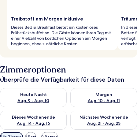
Treibstoff am Morgen inklusive
Träume
Dieses Bed & Breakfast bietet ein kostenloses
In dies
Frühstücksbuffet an. Die Gäste können ihren Tag mit
Betten 
einer Vielzahl von köstlichen Optionen am Morgen
verfügt 
beginnen, ohne zusätzliche Kosten.
erfrisch
Zimmeroptionen
Überprüfe die Verfügbarkeit für diese Daten
Überprüfe die Verfügbarkeit für heute Nacht, Aug. 9 - Aug. 10
Überprüfe die Verfügbarkeit fü
Heute Nacht
Morgen
Aug. 9 - Aug. 10
Aug. 10 - Aug. 11
Überprüfe die Verfügbarkeit für dieses Wochenende, Aug. 14 -
Überprüfe die Verfügbarkeit f
Dieses Wochenende
Nächstes Wochenende
Aug. 14 - Aug. 16
Aug. 21 - Aug. 23
Verfügbare
Alle Zimmer
1 Bett
2 Betten