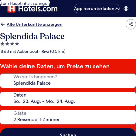
Zum Hauptinhalt springen
App herunterladen
Alle Unterkünfte anzeigen
Splendida Palace
4.0-
Sterne-
B&B mit Außenpool - Riva (0,5 km)
Unterkunft
Wähle deine Daten, um Preise zu sehen
Wo soll’s hingehen?
Daten
Gäste
Suchen