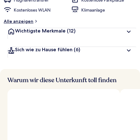
Flughafentransfer
Kostenlose Parkplätze
t
Kostenloses WLAN
Klimaanlage
e
t
Alle anzeigen
Wichtigste Merkmale
(12)
Sich wie zu Hause fühlen
(6)
Warum wir diese Unterkunft toll finden