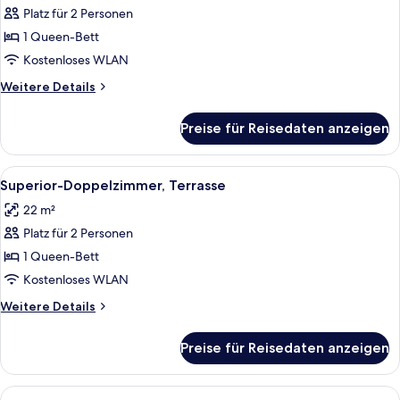
Platz für 2 Personen
Superior-
Doppelzimmer
1 Queen-Bett
anzeigen
Kostenloses WLAN
Weitere
Weitere Details
Details
für
Preise für Reisedaten anzeigen
Superior-
Doppelzimmer
Alle
Ein Hotelzimmer mit einem großen Bett
9
Superior-Doppelzimmer, Terrasse
Fotos
22 m²
für
Platz für 2 Personen
Superior-
Doppelzimmer,
1 Queen-Bett
Terrasse
Kostenloses WLAN
anzeigen
Weitere
Weitere Details
Details
für
Preise für Reisedaten anzeigen
Superior-
Doppelzimmer,
Terrasse
Alle
Ein Schlafzimmer mit einer Steinwand,