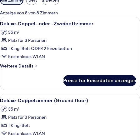
Filter
für
Anzeige von 8 von 8 Zimmern
Zimmer
Alle
Ein Schlafzimmer mit Steinsturz, eine
13
Deluxe-Doppel- oder -Zweibettzimmer
Fotos
35 m²
für
Platz für 3 Personen
Deluxe-
Doppel-
1 King-Bett ODER 2 Einzelbetten
oder
Kostenloses WLAN
-
Weitere
Weitere Details
Zweibettzimmer
Details
anzeigen
für
Preise für Reisedaten anzeigen
Deluxe-
Doppel-
oder
Alle
Ein Schlafzimmer mit Steinwand, einem
8
-
Deluxe-Doppelzimmer (Ground floor)
Fotos
Zweibettzimmer
35 m²
für
Platz für 3 Personen
Deluxe-
Doppelzimmer
1 King-Bett
(Ground
Kostenloses WLAN