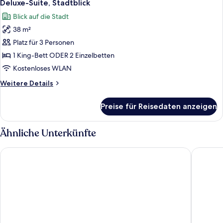
12
Deluxe-Suite, Stadtblick
Fotos
Blick auf die Stadt
für
38 m²
Deluxe-
Suite,
Platz für 3 Personen
Stadtblick
1 King-Bett ODER 2 Einzelbetten
anzeigen
Kostenloses WLAN
Weitere
Weitere Details
Details
für
Preise für Reisedaten anzeigen
Deluxe-
Suite,
Stadtblick
Ähnliche Unterkünfte
AC Hotel by Marriott Split
Art Hote