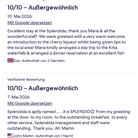
10/10 – Außergewöhnlich
10. Mai 2026
Mit Google übersetzen
Excellent stay at the Splendida, thank you Maria & all the
wonderful staff. We were greeted with a very warm welcome,
an introduction to the cherry liqueur whilst being given tips to
the local area! Maria kindly arranged a day trip to the Krka
waterfalls & arranged a dinner reservation at an excellent fish
restaurant. Breakfast was plentiful with excellent egg, crepe &
Zoe, Aufenthalt von 3 Nächten
omelette options. Absolutely worthy of its 5* rating, great
location for the centre of Split. Would definitely recommend to
family & friends.
Verifizierte Bewertung
10/10 – Außergewöhnlich
7. Mai 2026
Mit Google übersetzen
Splendida is aptly named……it is SPLENDID😊 From my greeting
at the door, to my room, to the outstanding breakfast, to every
other service, Splendida management and staff were
outstanding. Thank you, All. Martin
John Martin, Aufenthalt von 1 Nacht