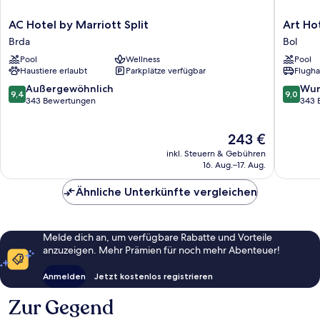
AC
Art
AC Hotel by Marriott Split
Art Ho
Hotel
Hotel
Brda
Bol
by
Bol
Pool
Wellness
Pool
Marriott
Haustiere erlaubt
Parkplätze verfügbar
Flugha
Split
Brda
9.4
9.0
Außergewöhnlich
Wun
9,4
9,0
von
von
343 Bewertungen
343 
10,
10,
Außergewöhnlich,
Wunder
Der
243 €
343
343
Preis
Bewertungen
Bewert
inkl. Steuern & Gebühren
beträgt
16. Aug.–17. Aug.
243 €
Ähnliche Unterkünfte vergleichen
Melde dich an, um verfügbare Rabatte und Vorteile
anzuzeigen. Mehr Prämien für noch mehr Abenteuer!
Anmelden
Jetzt kostenlos registrieren
Zur Gegend