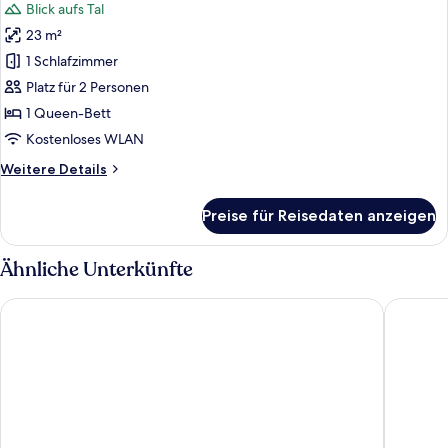
Blick aufs Tal
für
23 m²
Superior-
Doppelzimmer,
1 Schlafzimmer
1
Platz für 2 Personen
Queen-
1 Queen-Bett
Bett
Kostenloses WLAN
anzeigen
Weitere
Weitere Details
Details
für
Preise für Reisedaten anzeigen
Superior-
Doppelzimmer,
1
Ähnliche Unterkünfte
Queen-
Bett
Mas de la Senancole & Spa
Mas des 