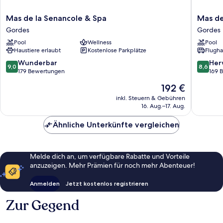
Mas
Mas
Mas de la Senancole & Spa
Mas de
de
des
Gordes
Gordes
la
Romarin
Pool
Wellness
Pool
Senancole
The
Haustiere erlaubt
Kostenlose Parkplätze
Flugha
&
Original
Spa
Relais
9.0
8.6
Wunderbar
Her
9,0
8,6
Gordes
Gordes
von
von
179 Bewertungen
169 
10,
10,
Der
192 €
Wunderbar,
Hervorr
Preis
179
169
inkl. Steuern & Gebühren
beträgt
16. Aug.–17. Aug.
Bewertungen
Bewert
192 €
Ähnliche Unterkünfte vergleichen
Melde dich an, um verfügbare Rabatte und Vorteile
anzuzeigen. Mehr Prämien für noch mehr Abenteuer!
Anmelden
Jetzt kostenlos registrieren
Zur Gegend