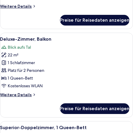
Weitere
Weitere Details
Details
für
Preise für Reisedaten anzeigen
Deluxe-
Zimmer
Alle
Ein Hotelzimmer mit einem großen Bet
16
Deluxe-Zimmer, Balkon
Fotos
Blick aufs Tal
für
22 m²
Deluxe-
Zimmer,
1 Schlafzimmer
Balkon
Platz für 2 Personen
anzeigen
1 Queen-Bett
Kostenloses WLAN
Weitere
Weitere Details
Details
für
Preise für Reisedaten anzeigen
Deluxe-
Zimmer,
Balkon
Alle
Ein Zimmer mit großem Fenster und ei
11
Superior-Doppelzimmer, 1 Queen-Bett
Fotos