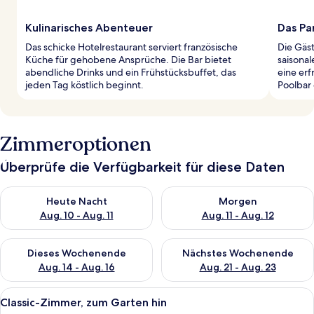
Kulinarisches Abenteuer
Das Pa
Das schicke Hotelrestaurant serviert französische
Die Gäs
Küche für gehobene Ansprüche. Die Bar bietet
saisona
abendliche Drinks und ein Frühstücksbuffet, das
eine er
jeden Tag köstlich beginnt.
Poolbar 
Zimmeroptionen
Überprüfe die Verfügbarkeit für diese Daten
Überprüfe die Verfügbarkeit für heute Nacht, Aug. 10 - Aug. 11
Überprüfe die Verfügbarkeit fü
Heute Nacht
Morgen
Aug. 10 - Aug. 11
Aug. 11 - Aug. 12
Überprüfe die Verfügbarkeit für dieses Wochenende, Aug. 14 -
Überprüfe die Verfügbarkeit f
Dieses Wochenende
Nächstes Wochenende
Aug. 14 - Aug. 16
Aug. 21 - Aug. 23
Alle
Ein Schlafzimmer mit einem großen Be
9
Classic-Zimmer, zum Garten hin
Fotos