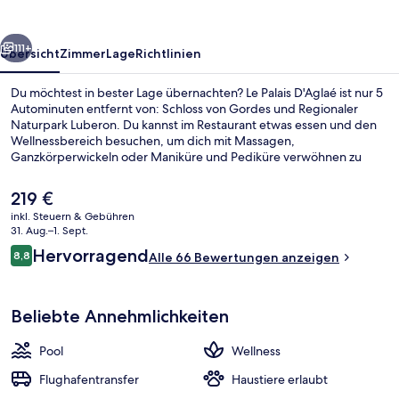
rück
Weiter
111+
Übersicht
Zimmer
Lage
Richtlinien
Du möchtest in bester Lage übernachten? Le Palais D'Aglaé ist nur 5
Autominuten entfernt von: Schloss von Gordes und Regionaler
Naturpark Luberon. Du kannst im Restaurant etwas essen und den
Wellnessbereich besuchen, um dich mit Massagen,
Ganzkörperwickeln oder Maniküre und Pediküre verwöhnen zu
lassen. Eine Poolbar, ein Außenpool (je nach Saison geöffnet) und
eine Snackbar sind weitere Highlights.
Der
219 €
aktuelle
inkl. Steuern & Gebühren
Preis
31. Aug.–1. Sept.
Außenpool (je nach Saison geöffnet)
beträgt
Bewertungen
Hervorragend
8,8
Alle 66 Bewertungen anzeigen
219 €.
8,8 von 10.
Beliebte Annehmlichkeiten
Pool
Wellness
Flughafentransfer
Haustiere erlaubt