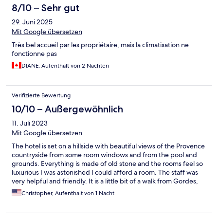
8/10 – Sehr gut
29. Juni 2025
Mit Google übersetzen
Très bel accueil par les propriétaire, mais la climatisation ne
fonctionne pas
DIANE, Aufenthalt von 2 Nächten
Verifizierte Bewertung
10/10 – Außergewöhnlich
11. Juli 2023
Mit Google übersetzen
The hotel is set on a hillside with beautiful views of the Provence
countryside from some room windows and from the pool and
grounds. Everything is made of old stone and the rooms feel so
luxurious I was astonished I could afford a room. The staff was
very helpful and friendly. It is a little bit of a walk from Gordes,
but we drove our car halfway to the town and used the roadside
Christopher, Aufenthalt von 1 Nacht
parking, and the walk the rest of the way was not too bad.