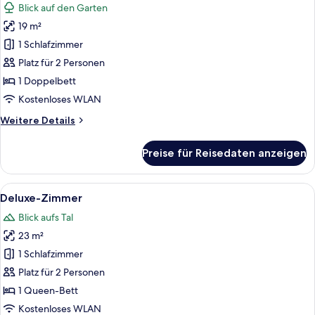
Blick auf den Garten
für
19 m²
Classic-
Zimmer,
1 Schlafzimmer
zum
Platz für 2 Personen
Garten
1 Doppelbett
hin
Kostenloses WLAN
anzeigen
Weitere
Weitere Details
Details
für
Preise für Reisedaten anzeigen
Classic-
Zimmer,
zum
Alle
Ein Hotelzimmer mit einem großen Bett
11
Garten
Deluxe-Zimmer
Fotos
hin
Blick aufs Tal
für
23 m²
Deluxe-
Zimmer
1 Schlafzimmer
anzeigen
Platz für 2 Personen
1 Queen-Bett
Kostenloses WLAN