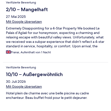
Verifizierte Bewertung
2/10 – Mangelhaft
27. Mai 2025
Mit Google übersetzen
Extremely Disappointing for a 4-Star Property We booked Le
Palais d’Aglaé for our honeymoon, expecting a charming and
relaxing escape with beautiful valley views. Unfortunately, what
we received was a subpar experience that didn’t reflect a 4-star
standard in service, hospitality, or comfort. Upon arrival, the
front desk staff was far from welcoming, offering little
Pranai, Aufenthalt von 1 Nacht
assistance and a noticeably dismissive attitude. When we
inquired about our room — which was supposed to have a valley
view — we were instead given a room with two trees and a wall
Verifizierte Bewertung
view (see attached photo). When we addressed the issue, we
were told the hotel was full. However, rooms were still showing
10/10 – Außergewöhnlich
as available online, both on the hotel’s official site and on
30. Juli 2026
Expedia. Even after an Expedia representative called the hotel
on our behalf, the staff refused to help or offer alternatives. To
Mit Google übersetzen
make matters worse, we were met with cold stares every time
Hotel plein de charme avec une belle piscine au cadre
we passed the reception — not something any guest should
enchanteur. Beau buffet froid pour le petit dejeuner.
experience, let alone during a honeymoon. The room itself felt
like a dungeon, with minimal natural light and no ambiance —
completely unsuitable for a romantic trip. Breakfast was equally