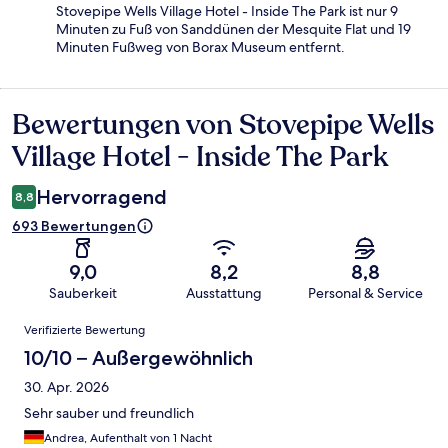
Stovepipe Wells Village Hotel - Inside The Park ist nur 9
Minuten zu Fuß von Sanddünen der Mesquite Flat und 19
Minuten Fußweg von Borax Museum entfernt.
Bewertungen von Stovepipe Wells
Bewertungen
Village Hotel - Inside The Park
Hervorragend
8,8
693 Bewertungen
9,0
8,2
8,8
Sauberkeit
Ausstattung
Personal & Service
Bewertungen
Verifizierte Bewertung
10/10 – Außergewöhnlich
30. Apr. 2026
Sehr sauber und freundlich
Andrea, Aufenthalt von 1 Nacht