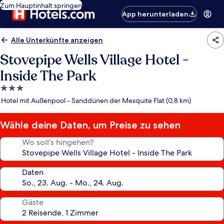
Zum Hauptinhalt springen
App herunterladen
Alle Unterkünfte anzeigen
Stovepipe Wells Village Hotel -
Inside The Park
3.0-
Sterne-
Hotel mit Außenpool - Sanddünen der Mesquite Flat (0,8 km)
Unterkunft
Wähle deine Daten, um Preise zu sehen
Wo soll’s hingehen?
Daten
Gäste