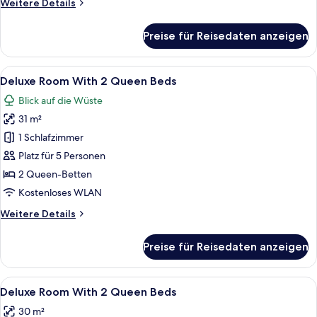
Weitere
Weitere Details
Beds
Details
anzeigen
für
Preise für Reisedaten anzeigen
Deluxe
Dune
View
Alle
Ein Hotelzimmer mit zwei Betten, eine
5
Room
Deluxe Room With 2 Queen Beds
Fotos
With
Blick auf die Wüste
2
für
Beds
31 m²
Deluxe
Room
1 Schlafzimmer
With
Platz für 5 Personen
2
2 Queen-Betten
Queen
Kostenloses WLAN
Beds
Weitere
Weitere Details
anzeigen
Details
für
Preise für Reisedaten anzeigen
Deluxe
Room
With
Alle
Allergikerbettwaren, Schreibtisch, Bü
2
2
Deluxe Room With 2 Queen Beds
Fotos
Queen
30 m²
Beds
für