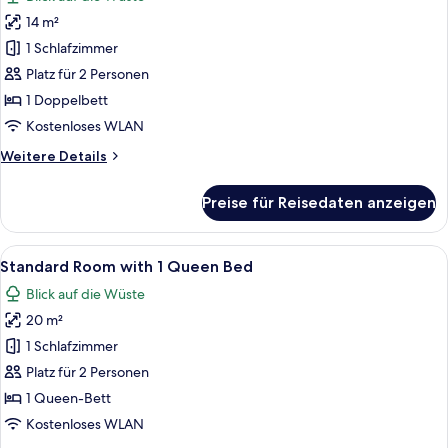
für
14 m²
Patio
Room
1 Schlafzimmer
with
Platz für 2 Personen
1
1 Doppelbett
Double
Kostenloses WLAN
Bed
Weitere
Weitere Details
anzeigen
Details
für
Preise für Reisedaten anzeigen
Patio
Room
with
Alle
Ein Hotelzimmer mit Bett, Nachttisch, 
5
1
Standard Room with 1 Queen Bed
Fotos
Double
Blick auf die Wüste
Bed
für
20 m²
Standard
Room
1 Schlafzimmer
with
Platz für 2 Personen
1
1 Queen-Bett
Queen
Kostenloses WLAN
Bed