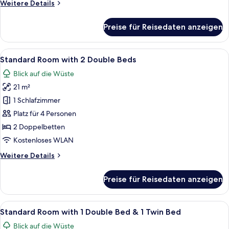
Weitere
Weitere Details
anzeigen
Details
für
Preise für Reisedaten anzeigen
Standard
Room
with
Alle
Ein Hotelzimmer mit zwei Betten, ei
5
1
Standard Room with 2 Double Beds
Fotos
Queen
Blick auf die Wüste
Bed
für
21 m²
Standard
Room
1 Schlafzimmer
with
Platz für 4 Personen
2
2 Doppelbetten
Double
Kostenloses WLAN
Beds
Weitere
Weitere Details
anzeigen
Details
für
Preise für Reisedaten anzeigen
Standard
Room
with
Alle
Ein Hotelzimmer mit zwei Betten, ein
5
2
Standard Room with 1 Double Bed & 1 Twin Bed
Fotos
Double
Blick auf die Wüste
Beds