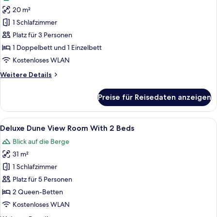
für
20 m²
Standard
Room
1 Schlafzimmer
with
Platz für 3 Personen
1
1 Doppelbett und 1 Einzelbett
Double
Kostenloses WLAN
Bed
Weitere
Weitere Details
&
Details
1
für
Preise für Reisedaten anzeigen
Twin
Standard
Room
Bed
with
Alle
Ein Hotelzimmer mit zwei Betten, eine
anzeigen
5
1
Deluxe Dune View Room With 2 Beds
Fotos
Double
Blick auf die Berge
Bed
für
&
31 m²
Deluxe
1
Dune
1 Schlafzimmer
Twin
View
Bed
Platz für 5 Personen
Room
2 Queen-Betten
With
Kostenloses WLAN
2