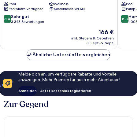
Pool
Wellness
Pool
Death
Death
Parkplätze verfügbar
Kostenloses WLAN
Parkpl
Valley
Valley
–
–
8.4
8.8
Sehr gut
Her
8,4
8,8
Inside
Inside
von
von
3.348 Bewertungen
1.00
the
the
10,
10,
Der
166 €
Park
Park
Sehr
Hervorr
Preis
Death
Death
gut,
1.003
inkl. Steuern & Gebühren
beträgt
Valley
8. Sept.–9. Sept.
Valley
3.348
Bewert
166 €
Bewertungen
Ähnliche Unterkünfte vergleichen
Melde dich an, um verfügbare Rabatte und Vorteile
anzuzeigen. Mehr Prämien für noch mehr Abenteuer!
Anmelden
Jetzt kostenlos registrieren
Zur Gegend