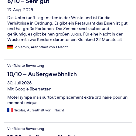
8/10 – Sehr gut
19. Aug. 2025
Die Unterkunft liegt mitten in der Wüste und ist für die
Verhätnisse in Ordnung. Es gibt ein Restaurant das Essen ist gut
und hat große Portionen. Die Zimmer sind sauber und
geräumig, es gibt keinen großen Luxus. Für eine Nacht in der
Wüste mit zwei Kindern darunter ein Kleinkind 22 Monate alt
hat es gepasst. Achtung sehr heiß im August.
Benjamin, Aufenthalt von 1 Nacht
Verifizierte Bewertung
10/10 – Außergewöhnlich
30. Juli 2026
Mit Google übersetzen
Motel sympa mais surtout emplacement extra ordinaire pour un
moment unique
Nicolas, Aufenthalt von 1 Nacht
Verifizierte Bewertung