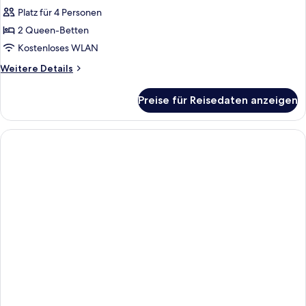
Platz für 4 Personen
Deluxe
Room
2 Queen-Betten
With
Kostenloses WLAN
2
Weitere
Weitere Details
Queen
Details
Beds
für
Preise für Reisedaten anzeigen
Deluxe
anzeigen
Room
With
2
Queen
Beds