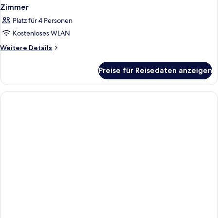
Zimmer
Platz für 4 Personen
Kostenloses WLAN
Weitere
Weitere Details
Details
für
Preise für Reisedaten anzeigen
Zimmer