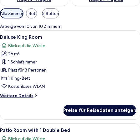
Verfügbare
Alle Zimmer
1 Bett
2 Betten
Filter
für
Anzeige von 10 von 10 Zimmern
Zimmer
Alle
Ein Hotelzimmer mit einem großen Bet
5
Deluxe King Room
Fotos
Blick auf die Wüste
für
26 m²
Deluxe
King
1 Schlafzimmer
Room
Platz für 3 Personen
anzeigen
1 King-Bett
Kostenloses WLAN
Weitere
Weitere Details
Details
für
Preise für Reisedaten anzeigen
Deluxe
King
Room
Alle
Ein Schlafzimmer mit Bett, Schreibtis
5
Patio Room with 1 Double Bed
Fotos
Blick auf die Wüste