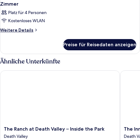
Zimmer
Platz für 4 Personen
Kostenloses WLAN
Weitere
Weitere Details
Details
für
Preise für Reisedaten anzeigen
Zimmer
Ähnliche Unterkünfte
The Ranch at Death Valley – Inside the Park
The Inn a
The
The
The Ranch at Death Valley – Inside the Park
The Inn
Ranch
Inn
Death Valley
Death Va
at
at