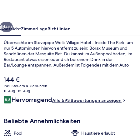
Hotel
-
Inside
rück
Weiter
The
42+
Übersicht
Zimmer
Lage
Richtlinien
Park
Übernachte im Stovepipe Wells Village Hotel - Inside The Park, um
nur 5 Autominuten hiervon entfernt zu sein: Borax Museum und
Sanddünen der Mesquite Flat. Du kannst im Außenpool baden, im
Restaurant etwas essen oder dich bei einem Drink in der
Bar/Lounge entspannen. Außerdem ist Folgendes mit dem Auto
höchstens 10 Minuten entfernt: Mosaic Canyon und Daylight Pass.
Der
144 €
aktuelle
inkl. Steuern & Gebühren
Preis
11. Aug.–12. Aug.
Restaurant
beträgt
Bewertungen
Hervorragend
8,8
Alle 693 Bewertungen anzeigen
144 €.
8,8 von 10.
Beliebte Annehmlichkeiten
Pool
Haustiere erlaubt