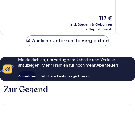
Sehr
Wunder
gut,
1.390
3.888
Bewert
Der
117 €
Bewertungen
Preis
inkl. Steuern & Gebühren
beträgt
7. Sept.–8. Sept.
117 €
Ähnliche Unterkünfte vergleichen
Melde dich an, um verfügbare Rabatte und Vorteile
anzuzeigen. Mehr Prämien für noch mehr Abenteuer!
Anmelden
Jetzt kostenlos registrieren
Zur Gegend