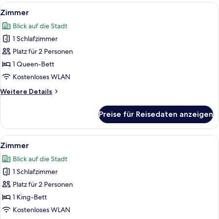
Alle
Ein Schlafzimmer mit Baldachinbett,
12
Zimmer
Fotos
Blick auf die Stadt
für
1 Schlafzimmer
Zimmer
anzeigen
Platz für 2 Personen
1 Queen-Bett
Kostenloses WLAN
Weitere
Weitere Details
Details
für
Preise für Reisedaten anzeigen
Zimmer
Alle
Ein Schlafzimmer mit Bett, Nachttisch
11
Zimmer
Fotos
Blick auf die Stadt
für
1 Schlafzimmer
Zimmer
anzeigen
Platz für 2 Personen
1 King-Bett
Kostenloses WLAN