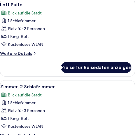
Alle
Ein Schlafzimmer mit einem großen Bet
4
+
Loft Suite
Fotos
Sofa
Blick auf die Stadt
Bed
für
1 Schlafzimmer
Loft
Suite
Platz für 2 Personen
anzeigen
1 King-Bett
Kostenloses WLAN
Weitere
Weitere Details
Details
für
Preise für Reisedaten anzeigen
Loft
Suite
Alle
Ein modernes Interieur mit einem rund
6
Zimmer, 2 Schlafzimmer
Fotos
Blick auf die Stadt
für
1 Schlafzimmer
Zimmer,
2 Schlafzimmer
Platz für 3 Personen
anzeigen
1 King-Bett
Kostenloses WLAN
Weitere