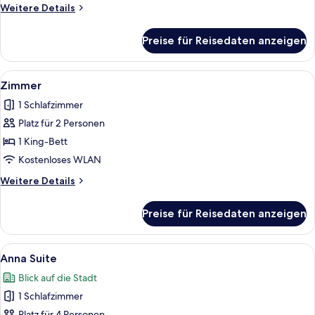
Weitere
Weitere Details
Details
für
Preise für Reisedaten anzeigen
Zimmer
Alle
Ein Schlafzimmer mit einem Bett, eine
5
Zimmer
Fotos
1 Schlafzimmer
für
Platz für 2 Personen
Zimmer
anzeigen
1 King-Bett
Kostenloses WLAN
Weitere
Weitere Details
Details
für
Preise für Reisedaten anzeigen
Zimmer
Alle
Ein ordentlich eingerichtetes Schlafzi
14
Anna Suite
Fotos
Blick auf die Stadt
für
1 Schlafzimmer
Anna
Platz für 4 Personen