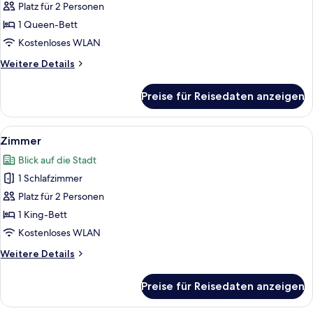
anzeigen
Platz für 2 Personen
1 Queen-Bett
Kostenloses WLAN
Weitere
Weitere Details
Details
für
Preise für Reisedaten anzeigen
Zimmer
Alle
Ein Schlafzimmer mit Bett, Nachttisch
8
Zimmer
Fotos
Blick auf die Stadt
für
1 Schlafzimmer
Zimmer
anzeigen
Platz für 2 Personen
1 King-Bett
Kostenloses WLAN
Weitere
Weitere Details
Details
für
Preise für Reisedaten anzeigen
Zimmer