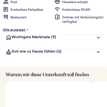
w
Pool
Haustiere erlaubt
e
r
Kostenlose Parkplätze
Kostenloses WLAN
t
Restaurant
Zimmer mit Verbindungstür
e
verfügbar
t
Alle anzeigen
Wichtigste Merkmale
(9)
Sich wie zu Hause fühlen
(6)
Warum wir diese Unterkunft toll finden