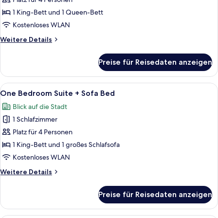
Suite
anzeigen
1 King-Bett und 1 Queen-Bett
Kostenloses WLAN
Weitere
Weitere Details
Details
für
Preise für Reisedaten anzeigen
Anna
Suite
Alle
Ein Schlafzimmer mit Bett, Nachttisch
8
One Bedroom Suite + Sofa Bed
Fotos
Blick auf die Stadt
für
1 Schlafzimmer
One
Bedroom
Platz für 4 Personen
Suite
1 King-Bett und 1 großes Schlafsofa
+
Kostenloses WLAN
Sofa
Weitere
Weitere Details
Bed
Details
anzeigen
für
Preise für Reisedaten anzeigen
One
Bedroom
Suite