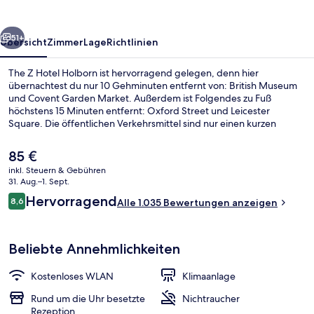
rück
Weiter
51+
Übersicht
Zimmer
Lage
Richtlinien
The Z Hotel Holborn ist hervorragend gelegen, denn hier
übernachtest du nur 10 Gehminuten entfernt von: British Museum
und Covent Garden Market. Außerdem ist Folgendes zu Fuß
höchstens 15 Minuten entfernt: Oxford Street und Leicester
Square. Die öffentlichen Verkehrsmittel sind nur einen kurzen
Fußmarsch entfernt: Zur U-Bahn-Station Holborn sind es 3 Minuten
und zur U-Bahn-Station Covent Garden 6 Minuten.
Der
85 €
aktuelle
inkl. Steuern & Gebühren
Preis
31. Aug.–1. Sept.
Sitzecke in der Lobby
beträgt
Bewertungen
Hervorragend
8,6
Alle 1.035 Bewertungen anzeigen
85 €.
8,6 von 10.
Beliebte Annehmlichkeiten
Kostenloses WLAN
Klimaanlage
Rund um die Uhr besetzte
Nichtraucher
Rezeption