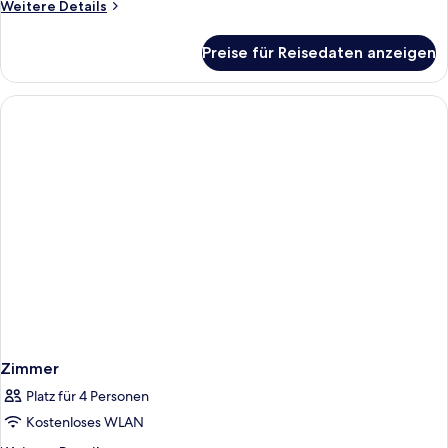
Weitere
Weitere Details
Details
für
Preise für Reisedaten anzeigen
Zimmer
Zimmer
Platz für 4 Personen
Kostenloses WLAN