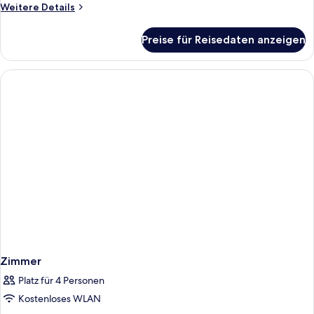
Weitere
Weitere Details
Details
für
Preise für Reisedaten anzeigen
Club-
Doppelzimmer
Zimmer
Platz für 4 Personen
Kostenloses WLAN