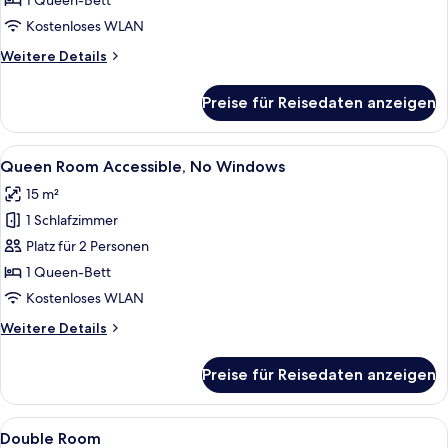
1 Queen-Bett
Windows
Kostenloses WLAN
anzeigen
Weitere
Weitere Details
Details
für
Preise für Reisedaten anzeigen
Queen
Room,
No
Alle
Ein modernes Hotelzimmer mit Bett, 
6
Windows
Queen Room Accessible, No Windows
Fotos
15 m²
für
1 Schlafzimmer
Queen
Room
Platz für 2 Personen
Accessible,
1 Queen-Bett
No
Kostenloses WLAN
Windows
Weitere
Weitere Details
anzeigen
Details
für
Preise für Reisedaten anzeigen
Queen
Room
Accessible,
Alle
Ein modernes Hotelzimmer mit einem g
7
No
Double Room