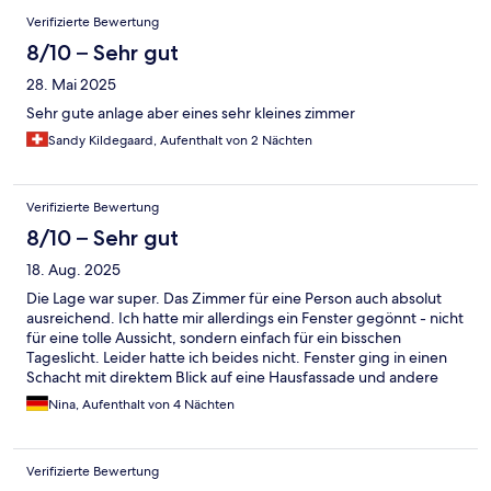
Verifizierte Bewertung
8/10 – Sehr gut
28. Mai 2025
Sehr gute anlage aber eines sehr kleines zimmer
Sandy Kildegaard, Aufenthalt von 2 Nächten
Verifizierte Bewertung
8/10 – Sehr gut
18. Aug. 2025
Die Lage war super. Das Zimmer für eine Person auch absolut
ausreichend. Ich hatte mir allerdings ein Fenster gegönnt - nicht
für eine tolle Aussicht, sondern einfach für ein bisschen
Tageslicht. Leider hatte ich beides nicht. Fenster ging in einen
Schacht mit direktem Blick auf eine Hausfassade und andere
Fenster. Leider habe ich kein Stück Himmel sehen können und
Nina, Aufenthalt von 4 Nächten
musste dann trotzdem immer das Licht anschalten und hatte die
meiste Zeit auch den Rollo unten, weil ich Angst hatte, dass mir
jeder aufs Bett gucken kann.
Verifizierte Bewertung