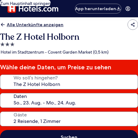
Zum Hauptinhalt springen
App herunterladen
Alle Unterkünfte anzeigen
The Z Hotel Holborn
3.0-
Sterne-
Hotel im Stadtzentrum - Covent Garden Market (0,5 km)
Unterkunft
Wähle deine Daten, um Preise zu sehen
Wo soll’s hingehen?
Daten
Gäste
Suchen