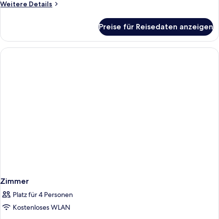
Weitere
Weitere Details
Details
für
Preise für Reisedaten anzeigen
Zimmer
Zimmer
Platz für 4 Personen
Kostenloses WLAN