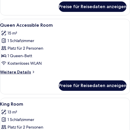
für
Preise für Reisedaten anzeigen
Queen
Room
Alle
Ein modernes Hotelzimmer mit Bett, Sc
7
Queen Accessible Room
Fotos
15 m²
für
1 Schlafzimmer
Queen
Accessible
Platz für 2 Personen
Room
1 Queen-Bett
anzeigen
Kostenloses WLAN
Weitere
Weitere Details
Details
für
Preise für Reisedaten anzeigen
Queen
Accessible
Room
Alle
Ein modernes Schlafzimmer mit Bett, 
7
King Room
Fotos
13 m²
für
1 Schlafzimmer
King
Room
Platz für 2 Personen