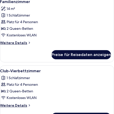
7
Familienzimmer
Fotos
14 m²
für
1 Schlafzimmer
Familienzimmer
anzeigen
Platz für 4 Personen
2 Queen-Betten
Kostenloses WLAN
Weitere
Weitere Details
Details
für
Preise für Reisedaten anzeigen
Familienzimmer
Alle
Ein modernes Hotelzimmer mit Bett, Sch
8
Club-Vierbettzimmer
Fotos
1 Schlafzimmer
für
Platz für 4 Personen
Club-
Vierbettzimmer
2 Queen-Betten
anzeigen
Kostenloses WLAN
Weitere
Weitere Details
Details