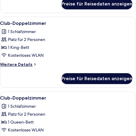
für
Preise für Reisedaten anzeigen
Club-
Vierbettzimmer
Alle
Ein modernes Schlafzimmer mit einem
7
Club-Doppelzimmer
Fotos
1 Schlafzimmer
für
Platz für 2 Personen
Club-
Doppelzimmer
1 King-Bett
anzeigen
Kostenloses WLAN
Weitere
Weitere Details
Details
für
Preise für Reisedaten anzeigen
Club-
Doppelzimmer
Alle
Ein modernes Hotelzimmer mit einem gr
7
Club-Doppelzimmer
Fotos
1 Schlafzimmer
für
Platz für 2 Personen
Club-
Doppelzimmer
1 Queen-Bett
anzeigen
Kostenloses WLAN