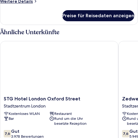
Weitere
Weitere Details
Details
für
Preise für Reisedaten anzeigen
Zimmer
Ähnliche Unterkünfte
STG Hotel London Oxford Street
Zedwell P
STG
Zedwell
STG Hotel London Oxford Street
Zedwell
Hotel
Piccadill
Stadtzentrum London
Stadtze
London
Circus
Kostenloses WLAN
Restaurant
Koste
Oxford
Stadtze
Bar
Rund um die Uhr
Rund 
Street
London
besetzte Rezeption
besetz
Stadtzentrum
7.6
7.6
London
Gut
Gut
7,6
7,6
von
von
3.978 Bewertungen
5.94