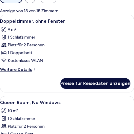
Filter
für
Anzeige von 15 von 15 Zimmern
Zimmer
Alle
Ein modernes Badezimmer mit Duschab
7
Doppelzimmer, ohne Fenster
Fotos
9 m²
für
1 Schlafzimmer
Doppelzimmer,
ohne
Platz für 2 Personen
Fenster
1 Doppelbett
anzeigen
Kostenloses WLAN
Weitere
Weitere Details
Details
für
Preise für Reisedaten anzeigen
Doppelzimmer,
ohne
Fenster
Alle
Ein Hotelzimmer mit einem großen Bet
7
Queen Room, No Windows
Fotos
10 m²
für
1 Schlafzimmer
Queen
Room,
Platz für 2 Personen
No