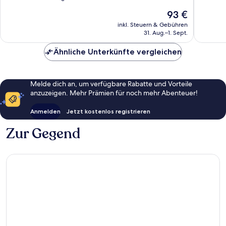
10,
10,
Der
93 €
Gut,
Gut,
Preis
3.978
5.949
inkl. Steuern & Gebühren
beträgt
31. Aug.–1. Sept.
Bewertungen
Bewert
93 €
Ähnliche Unterkünfte vergleichen
Melde dich an, um verfügbare Rabatte und Vorteile
anzuzeigen. Mehr Prämien für noch mehr Abenteuer!
Anmelden
Jetzt kostenlos registrieren
Zur Gegend