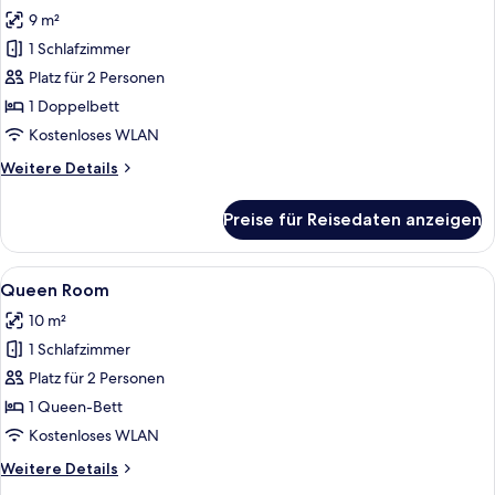
Fotos
Windows
9 m²
für
1 Schlafzimmer
Double
Room
Platz für 2 Personen
anzeigen
1 Doppelbett
Kostenloses WLAN
Weitere
Weitere Details
Details
für
Preise für Reisedaten anzeigen
Double
Room
Alle
Ein modernes Hotelzimmer mit einem g
7
Queen Room
Fotos
10 m²
für
1 Schlafzimmer
Queen
Room
Platz für 2 Personen
anzeigen
1 Queen-Bett
Kostenloses WLAN
Weitere
Weitere Details
Details