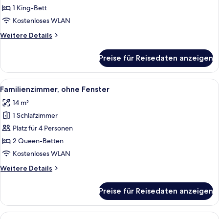
anzeigen
1 King-Bett
Kostenloses WLAN
Weitere
Weitere Details
Details
für
Preise für Reisedaten anzeigen
King
Room
Alle
Ein kleines Hotelzimmer mit einem Ein
7
Familienzimmer, ohne Fenster
Fotos
14 m²
für
1 Schlafzimmer
Familienzimmer,
ohne
Platz für 4 Personen
Fenster
2 Queen-Betten
anzeigen
Kostenloses WLAN
Weitere
Weitere Details
Details
für
Preise für Reisedaten anzeigen
Familienzimmer,
ohne
Fenster
Alle
Ein modernes Hotelzimmer mit Bett, Sch