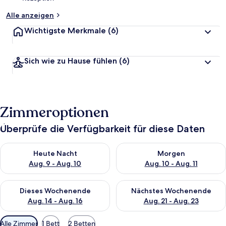
Alle anzeigen
Wichtigste Merkmale
(6)
Sich wie zu Hause fühlen
(6)
Zimmeroptionen
Überprüfe die Verfügbarkeit für diese Daten
Überprüfe die Verfügbarkeit für heute Nacht, Aug. 9 - Aug. 10
Überprüfe die Verfügbarkeit fü
Heute Nacht
Morgen
Aug. 9 - Aug. 10
Aug. 10 - Aug. 11
Überprüfe die Verfügbarkeit für dieses Wochenende, Aug. 14 -
Überprüfe die Verfügbarkeit f
Dieses Wochenende
Nächstes Wochenende
Aug. 14 - Aug. 16
Aug. 21 - Aug. 23
Verfügbare
Alle Zimmer
1 Bett
2 Betten