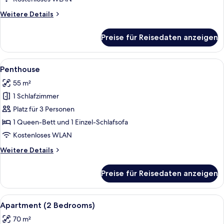
Weitere
Weitere Details
Details
für
Preise für Reisedaten anzeigen
Standard-
Suite
Alle
Ein Zimmer mit kariertem Boden, zwei 
9
Penthouse
Fotos
55 m²
für
1 Schlafzimmer
Penthouse
anzeigen
Platz für 3 Personen
1 Queen-Bett und 1 Einzel-Schlafsofa
Kostenloses WLAN
Weitere
Weitere Details
Details
für
Preise für Reisedaten anzeigen
Penthouse
Alle
Ein modernes Wohnzimmer mit Schachbr
10
Apartment (2 Bedrooms)
Fotos
70 m²
für