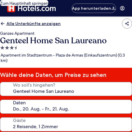
Zum Hauptinhalt springen
App herunterladen
Alle Unterkünfte anzeigen
Ganzes Apartment
Genteel Home San Laureano
3.5-
Sterne-
Apartment im Stadtzentrum - Plaza de Armas (Einkaufszentrum) (0,3
Unterkunft
km)
Wähle deine Daten, um Preise zu sehen
Wo soll’s hingehen?
Daten
Gäste