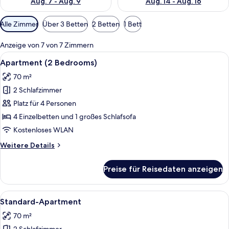
Aug. 7 - Aug. 9
Aug. 14 - Aug. 16
Verfügbare
Alle Zimmer
Über 3 Betten
2 Betten
1 Bett
Filter
für
Anzeige von 7 von 7 Zimmern
Zimmer
Alle
Ein Wohnzimmer mit kariertem Boden,
12
Apartment (2 Bedrooms)
Fotos
70 m²
für
2 Schlafzimmer
Apartment
(2
Platz für 4 Personen
Bedrooms)
4 Einzelbetten und 1 großes Schlafsofa
anzeigen
Kostenloses WLAN
Weitere
Weitere Details
Details
für
Preise für Reisedaten anzeigen
Apartment
(2
Bedrooms)
Alle
Ein modernes Wohnzimmer mit Schachbr
9
Standard-Apartment
Fotos
70 m²
für