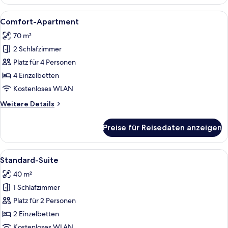
Suite
Alle
Ein modernes Wohnzimmer mit Schachb
9
Comfort-Apartment
Fotos
70 m²
für
2 Schlafzimmer
Comfort-
Apartment
Platz für 4 Personen
anzeigen
4 Einzelbetten
Kostenloses WLAN
Weitere
Weitere Details
Details
für
Preise für Reisedaten anzeigen
Comfort-
Apartment
Alle
Ein modernes Wohnzimmer mit einem S
7
Standard-Suite
Fotos
40 m²
für
1 Schlafzimmer
Standard-
Suite
Platz für 2 Personen
anzeigen
2 Einzelbetten
Kostenloses WLAN