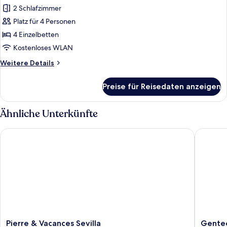
2 Schlafzimmer
Apartment
(2
Platz für 4 Personen
Bedrooms)
4 Einzelbetten
anzeigen
Kostenloses WLAN
Weitere
Weitere Details
Details
für
Preise für Reisedaten anzeigen
Apartment
(2
Bedrooms)
Ähnliche Unterkünfte
Pierre & Vacances Sevilla
Genteel
Pierre
Genteel
Pierre & Vacances Sevilla
Gentee