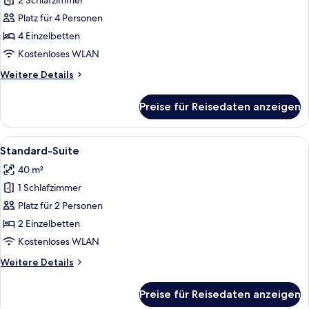
2 Schlafzimmer
Standard-
Apartment
Platz für 4 Personen
anzeigen
4 Einzelbetten
Kostenloses WLAN
Weitere
Weitere Details
Details
für
Preise für Reisedaten anzeigen
Standard-
Apartment
Alle
Ein modernes Wohnzimmer mit Schachbr
6
Standard-Suite
Fotos
40 m²
für
1 Schlafzimmer
Standard-
Suite
Platz für 2 Personen
anzeigen
2 Einzelbetten
Kostenloses WLAN
Weitere
Weitere Details
Details
für
Preise für Reisedaten anzeigen
Standard-