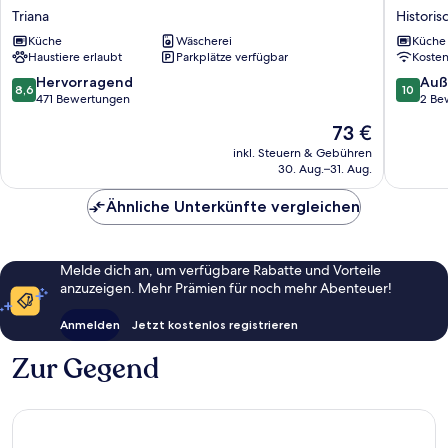
&
Home
Triana
Histori
Vacances
Feria
Küche
Wäscherei
Küche
Sevilla
Historis
Haustiere erlaubt
Parkplätze verfügbar
Koste
Triana
Zentru
8.6
10.0
Hervorragend
Auß
8,6
10
von
von
471 Bewertungen
2 Be
10,
10,
Der
73 €
Hervorragend,
Außerge
Preis
471
2
inkl. Steuern & Gebühren
beträgt
30. Aug.–31. Aug.
Bewertungen
Bewert
73 €
Ähnliche Unterkünfte vergleichen
Melde dich an, um verfügbare Rabatte und Vorteile
anzuzeigen. Mehr Prämien für noch mehr Abenteuer!
Anmelden
Jetzt kostenlos registrieren
Zur Gegend