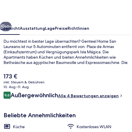
Laureano
rück
Weiter
65+
Übersicht
Ausstattung
Lage
Preise
Richtlinien
Du möchtest in bester Lage übernachten? Genteel Home San
Laureano ist nur 5 Autominuten entfernt von: Plaza de Armas
(Einkaufszentrum) und Vergnügungspark Isla Mágica. Die
Apartments haben Küchen und bieten Annehmlichkeiten wie
Bettwäsche aus ägyptischer Baumwolle und Espressomaschine. Die
öffentlichen Verkehrsmittel sind ganz in der Nähe: Zur U-Bahn
(Straßenbahnhaltestelle Plaza Nueva) sind es nur 13 Gehminuten.
Der
173 €
aktuelle
inkl. Steuern & Gebühren
Preis
10. Aug.–11. Aug.
Penthouse | Terrasse/Patio
beträgt
Bewertungen
Außergewöhnlich
9,6
Alle 4 Bewertungen anzeigen
173 €.
9,6 von 10.
Beliebte Annehmlichkeiten
Küche
Kostenloses WLAN