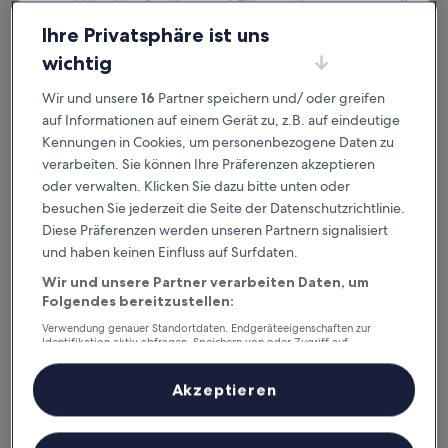
ausgeklügelter Sortier- und Filteroptionen genau die
Unterkunft, die zu dir passt. Wir wollen schließlich sicher
Ihre Privatsphäre ist uns
sein,
dass dein Aufenthalt deine Erwartungen übertrifft.
wichtig
Wir und unsere
16
Partner speichern und/ oder greifen
Verfügbar für iOS und Android
auf Informationen auf einem Gerät zu, z.B. auf eindeutige
Kennungen in Cookies, um personenbezogene Daten zu
verarbeiten. Sie können Ihre Präferenzen akzeptieren
oder verwalten. Klicken Sie dazu bitte unten oder
besuchen Sie jederzeit die Seite der Datenschutzrichtlinie.
Diese Präferenzen werden unseren Partnern signalisiert
und haben keinen Einfluss auf Surfdaten.
Wir und unsere Partner verarbeiten Daten, um
Folgendes bereitzustellen:
Verwendung genauer Standortdaten. Endgeräteeigenschaften zur
Gute Gründe, unsere App
Identifikation aktiv abfragen. Speichern von oder Zugriff auf
Informationen auf einem Endgerät. Personalisierte Werbung und
herunterzuladen
Inhalte, Messung von Werbeleistung und der Performance von Inhalten,
Zielgruppenforschung sowie Entwicklung und Verbesserung von
Akzeptieren
Angeboten.
Liste der Partner (Lieferanten)