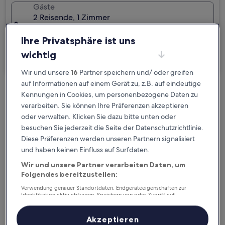
Gäste
2 Reisende, 1 Zimmer
Ich reise geschäftlich
Ihre Privatsphäre ist uns
wichtig
Suchen
Wir und unsere
16
Partner speichern und/ oder greifen
auf Informationen auf einem Gerät zu, z.B. auf eindeutige
Kennungen in Cookies, um personenbezogene Daten zu
Kostenlose Stornierung bei
verarbeiten. Sie können Ihre Präferenzen akzeptieren
Planänderungen
oder verwalten. Klicken Sie dazu bitte unten oder
besuchen Sie jederzeit die Seite der Datenschutzrichtlinie.
Verdiene Prämien für jede
Diese Präferenzen werden unseren Partnern signalisiert
wahrgenommene Übernachtung
und haben keinen Einfluss auf Surfdaten.
Wir und unsere Partner verarbeiten Daten, um
Mehr sparen mit Preisen für Mitglieder
Folgendes bereitzustellen:
Verwendung genauer Standortdaten. Endgeräteeigenschaften zur
Identifikation aktiv abfragen. Speichern von oder Zugriff auf
Informationen auf einem Endgerät. Personalisierte Werbung und
Inhalte, Messung von Werbeleistung und der Performance von Inhalten,
Überprüfe die Preise für diese Daten
Zielgruppenforschung sowie Entwicklung und Verbesserung von
Akzeptieren
Angeboten.