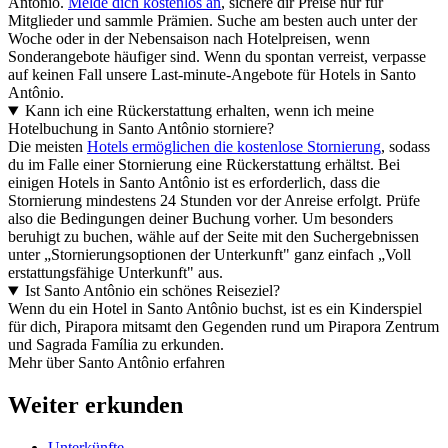
Antônio.
Melde dich kostenlos an
, sichere dir Preise nur für
Mitglieder und sammle Prämien. Suche am besten auch unter der
Woche oder in der Nebensaison nach Hotelpreisen, wenn
Sonderangebote häufiger sind. Wenn du spontan verreist, verpasse
auf keinen Fall unsere Last-minute-Angebote für Hotels in Santo
Antônio.
Kann ich eine Rückerstattung erhalten, wenn ich meine
Hotelbuchung in Santo Antônio storniere?
Die meisten
Hotels ermöglichen die kostenlose Stornierung
, sodass
du im Falle einer Stornierung eine Rückerstattung erhältst. Bei
einigen Hotels in Santo Antônio ist es erforderlich, dass die
Stornierung mindestens 24 Stunden vor der Anreise erfolgt. Prüfe
also die Bedingungen deiner Buchung vorher. Um besonders
beruhigt zu buchen, wähle auf der Seite mit den Suchergebnissen
unter „Stornierungsoptionen der Unterkunft" ganz einfach „Voll
erstattungsfähige Unterkunft" aus.
Ist Santo Antônio ein schönes Reiseziel?
Wenn du ein Hotel in Santo Antônio buchst, ist es ein Kinderspiel
für dich, Pirapora mitsamt den Gegenden rund um Pirapora Zentrum
und Sagrada Família zu erkunden.
Mehr über Santo Antônio erfahren
Weiter erkunden
Unterkünfte