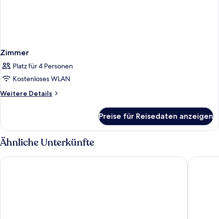
Zimmer
Platz für 4 Personen
Kostenloses WLAN
Weitere
Weitere Details
Details
für
Preise für Reisedaten anzeigen
Zimmer
Ähnliche Unterkünfte
Grande Centre Point Space Pattaya
Holiday 