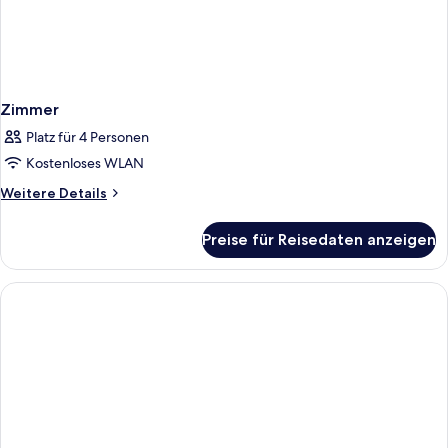
Zimmer
Platz für 4 Personen
Kostenloses WLAN
Weitere
Weitere Details
Details
für
Preise für Reisedaten anzeigen
Zimmer