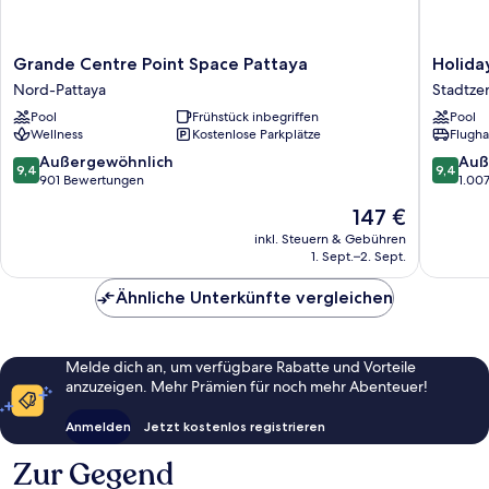
Grande
Holiday
Grande Centre Point Space Pattaya
Holida
Centre
Inn
Nord-Pattaya
Stadtze
Point
Pattaya
Pool
Frühstück inbegriffen
Pool
Space
by
Wellness
Kostenlose Parkplätze
Flugha
Pattaya
IHG
Nord-
Stadtze
9.4
9.4
Außergewöhnlich
Auß
9,4
9,4
Pattaya
von
von
von
901 Bewertungen
1.00
Pattaya
10,
10,
Der
147 €
Außergewöhnlich,
Außerge
Preis
901
1.007
inkl. Steuern & Gebühren
beträgt
1. Sept.–2. Sept.
Bewertungen
Bewert
147 €
Ähnliche Unterkünfte vergleichen
Melde dich an, um verfügbare Rabatte und Vorteile
anzuzeigen. Mehr Prämien für noch mehr Abenteuer!
Anmelden
Jetzt kostenlos registrieren
Zur Gegend