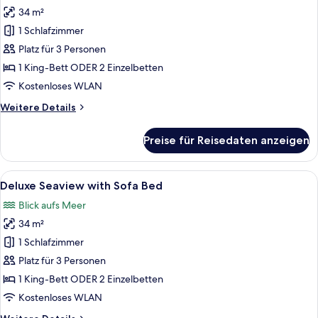
34 m²
Superior
Seaview
1 Schlafzimmer
with
Platz für 3 Personen
Sofa
1 King-Bett ODER 2 Einzelbetten
Bed
Kostenloses WLAN
anzeigen
Weitere
Weitere Details
Details
für
Preise für Reisedaten anzeigen
Superior
Seaview
with
Alle
Ein modernes Hotelzimmer mit einem g
7
Sofa
Deluxe Seaview with Sofa Bed
Fotos
Bed
Blick aufs Meer
für
34 m²
Deluxe
Seaview
1 Schlafzimmer
with
Platz für 3 Personen
Sofa
1 King-Bett ODER 2 Einzelbetten
Bed
Kostenloses WLAN
anzeigen
Weitere