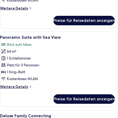
Kostenloses WLAN
anzeigen
Weitere
Weitere Details
Details
für
Preise für Reisedaten anzeigen
Deluxe
Corner
with
Alle
Ein modernes Hotelzimmer mit einem gr
8
Sea
Panoramic Suite with Sea View
Fotos
View
Blick aufs Meer
für
64 m²
Panoramic
Suite
1 Schlafzimmer
with
Platz für 3 Personen
Sea
1 King-Bett
View
Kostenloses WLAN
anzeigen
Weitere
Weitere Details
Details
für
Preise für Reisedaten anzeigen
Panoramic
Suite
with
Alle
Ein modernes Hotelzimmer mit zwei Bet
8
Sea
Deluxe Family Connecting