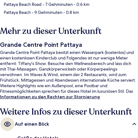
Pattaya Beach Road
- 7 Gehminuten
- 0.6 km
Pattaya Beach
- 9 Gehminuten
- 0.8 km
Mehr zu dieser Unterkunft
Grande Centre Point Pattaya
Grande Centre Point Pattaya besitzt einen Wasserpark (kostenlos) und
einen kostenlosen Kinderclub und Folgendes ist nur wenige Meter
entfernt: Tiffany's Show. Besuche den Wellnessbereich und lass dich
mit Thai-Massagen, Ganzkörperwickeln oder Körperpeelings
verwöhnen. Im Waves & Wind, einem der 2 Restaurants, wird zum
Frühstück, Mittagessen und Abendessen internationale Küche serviert.
Weitere Highlights wie ein Außenpool, eine Poolbar und
Fitnessmöglichkeiten sprechen für dieses Hotel im luxuriösen Stil. Das
hilfsbereite Personal und der allgemeine Zustand erhalten tolle
Informationen zu den Rechten zur Stornierung
Bewertungen von anderen Reisenden.
Weitere Infos zu dieser Unterkunft
Auf einen Blick