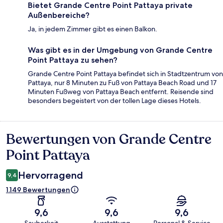
Bietet Grande Centre Point Pattaya private
Außenbereiche?
Ja, in jedem Zimmer gibt es einen Balkon.
Was gibt es in der Umgebung von Grande Centre
Point Pattaya zu sehen?
Grande Centre Point Pattaya befindet sich in Stadtzentrum von
Pattaya, nur 8 Minuten zu Fuß von Pattaya Beach Road und 17
Minuten Fußweg von Pattaya Beach entfernt. Reisende sind
besonders begeistert von der tollen Lage dieses Hotels.
Bewertungen von Grande Centre
Bewertungen
Point Pattaya
Hervorragend
9,4
1.149 Bewertungen
9,6
9,6
9,6
Sauberkeit
Ausstattung
Personal & Service