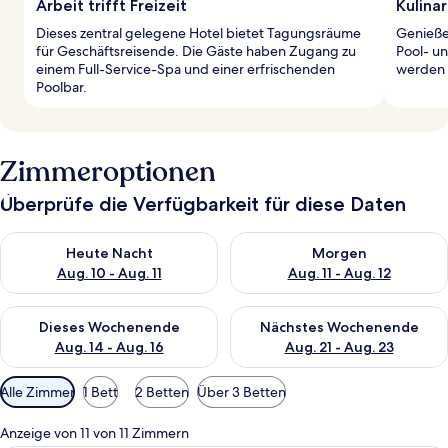
Arbeit trifft Freizeit
Kulinar
Dieses zentral gelegene Hotel bietet Tagungsräume
Genieße 
für Geschäftsreisende. Die Gäste haben Zugang zu
Pool- u
einem Full-Service-Spa und einer erfrischenden
werden d
Poolbar.
Zimmeroptionen
Überprüfe die Verfügbarkeit für diese Daten
Überprüfe die Verfügbarkeit für heute Nacht, Aug. 10 - Aug. 11
Überprüfe die Verfügbarkeit fü
Heute Nacht
Morgen
Aug. 10 - Aug. 11
Aug. 11 - Aug. 12
Überprüfe die Verfügbarkeit für dieses Wochenende, Aug. 14 -
Überprüfe die Verfügbarkeit f
Dieses Wochenende
Nächstes Wochenende
Aug. 14 - Aug. 16
Aug. 21 - Aug. 23
Verfügbare
Alle Zimmer
1 Bett
2 Betten
Über 3 Betten
Filter
für
Anzeige von 11 von 11 Zimmern