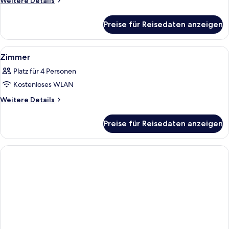
Weitere Details
Details
für
Preise für Reisedaten anzeigen
Deluxe
Seaview
with
Alle
Ein modernes Hotelzimmer mit einem gr
7
Sofa
Zimmer
Fotos
Bed
Platz für 4 Personen
für
Kostenloses WLAN
Zimmer
anzeigen
Weitere
Weitere Details
Details
für
Preise für Reisedaten anzeigen
Zimmer