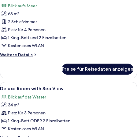
Fotos
View
Blick aufs Meer
für
68 m²
Deluxe
Family
2 Schlafzimmer
Connecting
Platz für 4 Personen
anzeigen
1 King-Bett und 2 Einzelbetten
Kostenloses WLAN
Weitere
Weitere Details
Details
für
Preise für Reisedaten anzeigen
Deluxe
Family
Connecting
Alle
Ein modernes Hotelzimmer mit einem gr
9
Deluxe Room with Sea View
Fotos
Blick auf das Wasser
für
34 m²
Deluxe
Room
Platz für 3 Personen
with
1 King-Bett ODER 2 Einzelbetten
Sea
Kostenloses WLAN
View