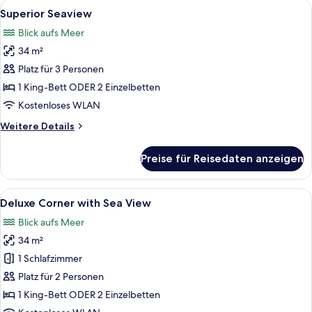
Zimmer
Alle
Ein modernes Hotelzimmer mit einem g
8
Superior Seaview
Fotos
Blick aufs Meer
für
34 m²
Superior
Seaview
Platz für 3 Personen
anzeigen
1 King-Bett ODER 2 Einzelbetten
Kostenloses WLAN
Weitere
Weitere Details
Details
für
Preise für Reisedaten anzeigen
Superior
Seaview
Alle
Ein modernes Hotelzimmer mit einem gr
7
Deluxe Corner with Sea View
Fotos
Blick aufs Meer
für
34 m²
Deluxe
Corner
1 Schlafzimmer
with
Platz für 2 Personen
Sea
1 King-Bett ODER 2 Einzelbetten
View