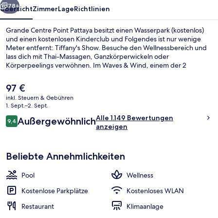
78+
Übersicht
Zimmer
Lage
Richtlinien
Grande Centre Point Pattaya besitzt einen Wasserpark (kostenlos)
und einen kostenlosen Kinderclub und Folgendes ist nur wenige
Meter entfernt: Tiffany's Show. Besuche den Wellnessbereich und
lass dich mit Thai-Massagen, Ganzkörperwickeln oder
Körperpeelings verwöhnen. Im Waves & Wind, einem der 2
Restaurants, wird zum Frühstück, Mittagessen und Abendessen
internationale Küche serviert. Weitere Highlights wie ein
Der
97 €
Außenpool, eine Poolbar und Fitnessmöglichkeiten sprechen für
aktuelle
inkl. Steuern & Gebühren
dieses Hotel im luxuriösen Stil. Das hilfsbereite Personal und der
Preis
1. Sept.–2. Sept.
allgemeine Zustand erhalten tolle Bewertungen von anderen
Wasserpark
beträgt
Bewertungen
Reisenden.
Alle 1.149 Bewertungen
Außergewöhnlich
97 €.
9,4
9,4 von 10.
anzeigen
Beliebte Annehmlichkeiten
Pool
Wellness
Kostenlose Parkplätze
Kostenloses WLAN
Restaurant
Klimaanlage