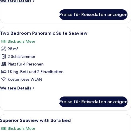
Weitere
Weitere Details
anzeigen
Details
für
Preise für Reisedaten anzeigen
Deluxe
Room
with
Alle
Ein modernes Hotelzimmer mit Balkon, 
7
Sea
Two Bedroom Panoramic Suite Seaview
Fotos
View
Blick aufs Meer
für
98 m²
Two
Bedroom
2 Schlafzimmer
Panoramic
Platz für 4 Personen
Suite
1 King-Bett und 2 Einzelbetten
Seaview
Kostenloses WLAN
anzeigen
Weitere
Weitere Details
Details
für
Preise für Reisedaten anzeigen
Two
Bedroom
Panoramic
Alle
Ein modernes Hotelzimmer mit zwei B
8
Suite
Superior Seaview with Sofa Bed
Fotos
Seaview
Blick aufs Meer
für