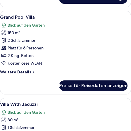
Beach
Pool
Villa
Alle
Ein Hotelzimmer mit einem großen Bett
8
Grand Pool Villa
Fotos
Blick auf den Garten
für
150 m²
Grand
Pool
2 Schlafzimmer
Villa
Platz für 6 Personen
anzeigen
2 King-Betten
Kostenloses WLAN
Weitere
Weitere Details
Details
für
Preise für Reisedaten anzeigen
Grand
Pool
Villa
Alle
Ein großes Bett mit weißen Laken und 
5
Villa With Jacuzzi
Fotos
Blick auf den Garten
für
80 m²
Villa
With
1 Schlafzimmer