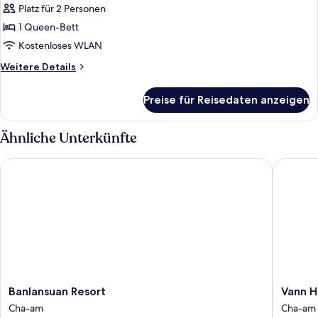
View
Platz für 2 Personen
Terrace
1 Queen-Bett
anzeigen
Kostenloses WLAN
Weitere
Weitere Details
Details
für
Preise für Reisedaten anzeigen
Deluxe
Sea
View
Ähnliche Unterkünfte
Terrace
Banlansuan Resort
Vann Hua
Banlansuan
Vann
Banlansuan Resort
Vann H
Resort
Hua
Cha-am
Cha-am
Cha-
Hin