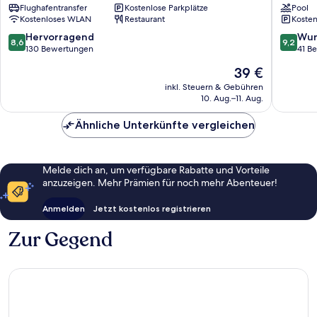
Flughafentransfer
Kostenlose Parkplätze
Pool
am
Resort
Kostenloses WLAN
Restaurant
Kosten
Cha-
am
8.6
9.2
Hervorragend
Wun
8,6
9,2
von
von
130 Bewertungen
41 B
10,
10,
Der
39 €
Hervorragend,
Wunder
Preis
130
41
inkl. Steuern & Gebühren
beträgt
10. Aug.–11. Aug.
Bewertungen
Bewert
39 €
Ähnliche Unterkünfte vergleichen
Melde dich an, um verfügbare Rabatte und Vorteile
anzuzeigen. Mehr Prämien für noch mehr Abenteuer!
Anmelden
Jetzt kostenlos registrieren
Zur Gegend