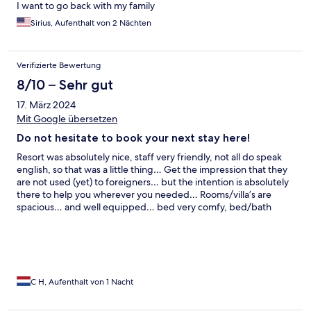
I want to go back with my family
Sirius, Aufenthalt von 2 Nächten
Verifizierte Bewertung
8/10 – Sehr gut
17. März 2024
Mit Google übersetzen
Do not hesitate to book your next stay here!
Resort was absolutely nice, staff very friendly, not all do speak
english, so that was a little thing… Get the impression that they
are not used (yet) to foreigners… but the intention is absolutely
there to help you wherever you needed… Rooms/villa’s are
spacious… and well equipped… bed very comfy, bed/bath
linnen… good quality and WHITE!! Amenities provided, bottles
are great but of water + juices free of charge!! Another very
positive thing: the breakfast they are serving… we both had a la
carte and buffet… The hot dishes are really hot… many times in
Asia, you get hot meals cold or almost cold, well NOT at this
resort, chapeau…!!! Can highly recommend this resort!!
C H, Aufenthalt von 1 Nacht