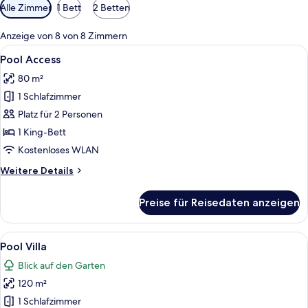
Verfügbare
Alle Zimmer
1 Bett
2 Betten
Filter
für
Anzeige von 8 von 8 Zimmern
Zimmer
Alle
Ein Hotelzimmer mit einem großen Bett,
6
Pool Access
Fotos
80 m²
für
1 Schlafzimmer
Pool
Access
Platz für 2 Personen
anzeigen
1 King-Bett
Kostenloses WLAN
Weitere
Weitere Details
Details
für
Preise für Reisedaten anzeigen
Pool
Access
Alle
Pool Villa | Kostenlose Minibar, Zimm
6
Pool Villa
Fotos
Blick auf den Garten
für
120 m²
Pool
Villa
1 Schlafzimmer