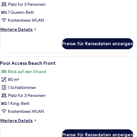
Jacuzzi
Platz für 3 Personen
anzeigen
1 Queen-Bett
Kostenloses WLAN
Weitere
Weitere Details
Details
für
Preise für Reisedaten anzeigen
Villa
With
Jacuzzi
Alle
Ein Hotelzimmer mit einem großen Bet
5
Pool Access Beach Front
Fotos
Blick auf den Strand
für
80 m²
Pool
Access
1 Schlafzimmer
Beach
Platz für 3 Personen
Front
1 King-Bett
anzeigen
Kostenloses WLAN
Weitere
Weitere Details
Details
für
Preise für Reisedaten anzeigen
Pool