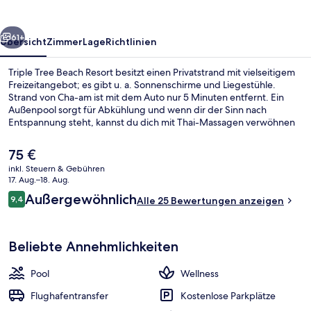
rück
Weiter
61+
Übersicht
Zimmer
Lage
Richtlinien
Triple Tree Beach Resort besitzt einen Privatstrand mit vielseitigem
Freizeitangebot; es gibt u. a. Sonnenschirme und Liegestühle.
Strand von Cha-am ist mit dem Auto nur 5 Minuten entfernt. Ein
Außenpool sorgt für Abkühlung und wenn dir der Sinn nach
Entspannung steht, kannst du dich mit Thai-Massagen verwöhnen
lassen. ห้องอาหารทริปเปิล ทรี บีซ ist auf lokale und internationale
Küche spezialisiert und serviert Mittagessen und Abendessen. Eine
Der
75 €
Bar/Lounge, Fitnessmöglichkeiten und ein Kinderbecken sind
aktuelle
inkl. Steuern & Gebühren
weitere Highlights.
Preis
17. Aug.–18. Aug.
Pool Access Beach Front | Kostenlose
beträgt
Bewertungen
Außergewöhnlich
9,4
Alle 25 Bewertungen anzeigen
75 €.
9,4 von 10.
Beliebte Annehmlichkeiten
Pool
Wellness
Flughafentransfer
Kostenlose Parkplätze