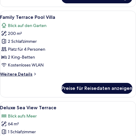
Access
Beach
Alle
Ein Hotelzimmer mit Bett, Fernseher 
6
Front
Family Terrace Pool Villa
Fotos
Blick auf den Garten
für
200 m²
Family
Terrace
2 Schlafzimmer
Pool
Platz für 4 Personen
Villa
2 King-Betten
anzeigen
Kostenloses WLAN
Weitere
Weitere Details
Details
für
Preise für Reisedaten anzeigen
Family
Terrace
Pool
Alle
Ein Hotelzimmer mit Bett, einer Couc
6
Villa
Deluxe Sea View Terrace
Fotos
Blick aufs Meer
für
64 m²
Deluxe
Sea
1 Schlafzimmer