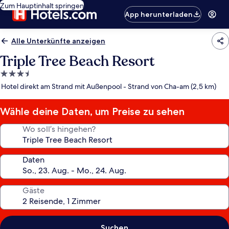
Zum Hauptinhalt springen
App herunterladen
Alle Unterkünfte anzeigen
Triple Tree Beach Resort
3.5-
Sterne-
Hotel direkt am Strand mit Außenpool - Strand von Cha-am (2,5 km)
Unterkunft
Wähle deine Daten, um Preise zu sehen
Wo soll’s hingehen?
Daten
Gäste
Suchen