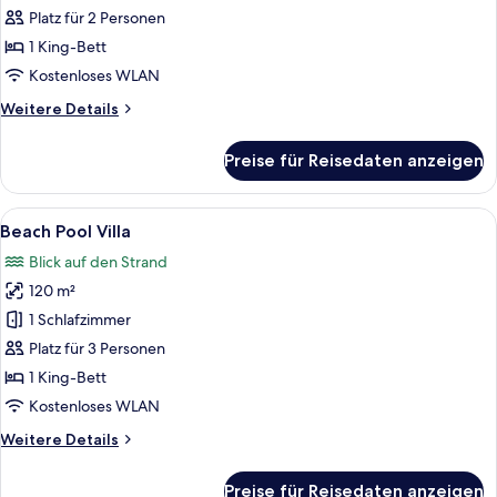
anzeigen
Platz für 2 Personen
1 King-Bett
Kostenloses WLAN
Weitere
Weitere Details
Details
für
Preise für Reisedaten anzeigen
Pool
Villa
Alle
Ein Schlafzimmer mit Bett, Nachttisc
8
Beach Pool Villa
Fotos
Blick auf den Strand
für
120 m²
Beach
Pool
1 Schlafzimmer
Villa
Platz für 3 Personen
anzeigen
1 King-Bett
Kostenloses WLAN
Weitere
Weitere Details
Details
für
Preise für Reisedaten anzeigen