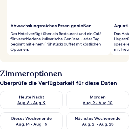
Abwechslungsreiches Essen genießen
Aquati
Das Hotel verfügt über ein Restaurant und ein Café
Das Hot
für verschiedene kulinarische Genüsse. Jeder Tag
Liegestü
beginnt mit einem Frühstücksbuffet mit köstlichen
speziell
Optionen.
mit Fre
Zimmeroptionen
Überprüfe die Verfügbarkeit für diese Daten
Überprüfe die Verfügbarkeit für heute Nacht, Aug. 8 - Aug. 9.
Überprüfe die Verfügbarkeit f
Heute Nacht
Morgen
Aug. 8 - Aug. 9
Aug. 9 - Aug. 10
Überprüfe die Verfügbarkeit für dieses Wochenende, Aug. 14 -
Überprüfe die Verfügbarkeit f
Dieses Wochenende
Nächstes Wochenende
Aug. 14 - Aug. 16
Aug. 21 - Aug. 23