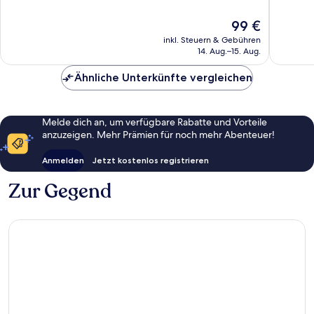
10,
10,
34
Außerge
Der
99 €
Bewertungen
74
Preis
inkl. Steuern & Gebühren
Bewert
beträgt
14. Aug.–15. Aug.
99 €
Ähnliche Unterkünfte vergleichen
Melde dich an, um verfügbare Rabatte und Vorteile
anzuzeigen. Mehr Prämien für noch mehr Abenteuer!
Anmelden
Jetzt kostenlos registrieren
Zur Gegend