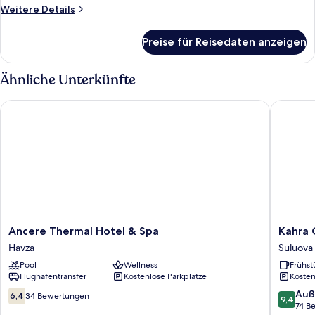
anzeigen
Weitere
Weitere Details
Details
für
Preise für Reisedaten anzeigen
Terrace
Suite
Ähnliche Unterkünfte
Ancere Thermal Hotel & Spa
Kahra Ot
Ancere
Kahra
Ancere Thermal Hotel & Spa
Kahra 
Thermal
Otel
Havza
Suluova
Hotel
Suluova
Pool
Wellness
Frühst
&
Flughafentransfer
Kostenlose Parkplätze
Kosten
Spa
Havza
6.4
9.4
Auß
6,4
34 Bewertungen
9,4
von
von
74 B