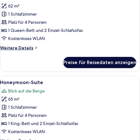
Fotos
62 m²
für
1 Schlafzimmer
Panoramic-
Suite,
Platz für 4 Personen
Terrasse
1 Queen-Bett und 2 Einzel-Schlafsofas
anzeigen
Kostenloses WLAN
Weitere
Weitere Details
Details
für
Preise für Reisedaten anzeigen
Panoramic-
Suite,
Terrasse
Alle
Ein modernes Hotelzimmer mit einer C
11
Honeymoon-Suite
Fotos
Blick auf die Berge
für
65 m²
Honeymoon-
Suite
1 Schlafzimmer
anzeigen
Platz für 4 Personen
1 King-Bett und 2 Einzel-Schlafsofas
Kostenloses WLAN