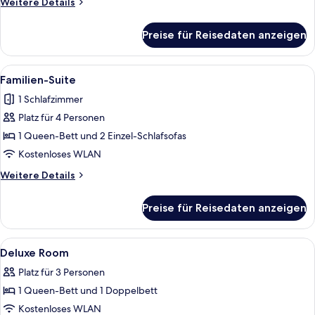
Weitere
Weitere Details
Details
für
Preise für Reisedaten anzeigen
Honeymoon-
Suite
Alle
Ein Hotelzimmer mit einem großen Bett
6
Familien-Suite
Fotos
1 Schlafzimmer
für
Platz für 4 Personen
Familien-
Suite
1 Queen-Bett und 2 Einzel-Schlafsofas
anzeigen
Kostenloses WLAN
Weitere
Weitere Details
Details
für
Preise für Reisedaten anzeigen
Familien-
Suite
Alle
Hochwertige Bettwaren, Minibar, Zim
3
Deluxe Room
Fotos
Platz für 3 Personen
für
1 Queen-Bett und 1 Doppelbett
Deluxe
Room
Kostenloses WLAN