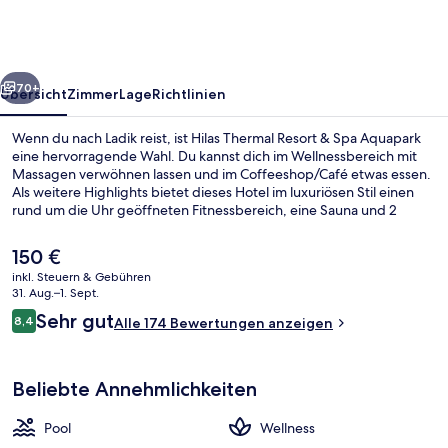
&
Spa
Aquapark
rück
Weiter
70+
Übersicht
Zimmer
Lage
Richtlinien
Wenn du nach Ladik reist, ist Hilas Thermal Resort & Spa Aquapark
eine hervorragende Wahl. Du kannst dich im Wellnessbereich mit
Massagen verwöhnen lassen und im Coffeeshop/Café etwas essen.
Als weitere Highlights bietet dieses Hotel im luxuriösen Stil einen
rund um die Uhr geöffneten Fitnessbereich, eine Sauna und 2
Innenpools.
Der
150 €
aktuelle
inkl. Steuern & Gebühren
Preis
31. Aug.–1. Sept.
Honeymoon-Suite | Terrasse/Patio
beträgt
Bewertungen
Sehr gut
8,4
Alle 174 Bewertungen anzeigen
150 €.
8,4 von 10.
Beliebte Annehmlichkeiten
Pool
Wellness