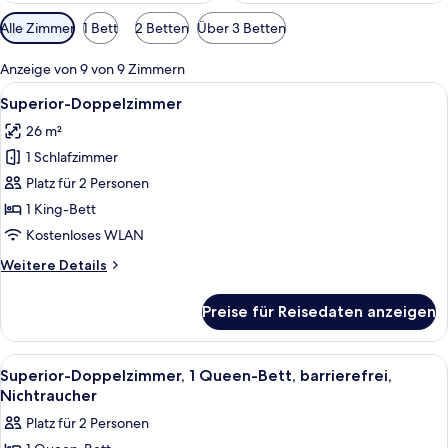
Verfügbare
Alle Zimmer
1 Bett
2 Betten
Über 3 Betten
Filter
für
Anzeige von 9 von 9 Zimmern
Zimmer
Alle
Ein Hotelzimmer mit Bett, Fernseher, 
4
Superior-Doppelzimmer
Fotos
26 m²
für
1 Schlafzimmer
Superior-
Doppelzimmer
Platz für 2 Personen
anzeigen
1 King-Bett
Kostenloses WLAN
Weitere
Weitere Details
Details
für
Preise für Reisedaten anzeigen
Superior-
Doppelzimmer
Alle
Ein Hotelzimmer mit einem großen Bett
4
Superior-Doppelzimmer, 1 Queen-Bett, barrierefrei,
Fotos
Nichtraucher
für
Platz für 2 Personen
Superior-