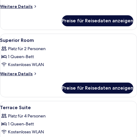
anzeigen
Weitere
Weitere Details
Details
für
Preise für Reisedaten anzeigen
Deluxe
Room
Alle
Hochwertige Bettwaren, Minibar, Zim
3
Superior Room
Fotos
Platz für 2 Personen
für
1 Queen-Bett
Superior
Room
Kostenloses WLAN
anzeigen
Weitere
Weitere Details
Details
für
Preise für Reisedaten anzeigen
Superior
Room
Alle
Hochwertige Bettwaren, Minibar, Zim
3
Terrace Suite
Fotos
Platz für 4 Personen
für
1 Queen-Bett
Terrace
Suite
Kostenloses WLAN