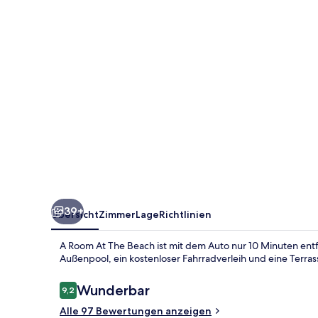
Beach
39+
Übersicht
Zimmer
Lage
Richtlinien
A Room At The Beach ist mit dem Auto nur 10 Minuten entf
Außenpool, ein kostenloser Fahrradverleih und eine Terras
Bewertungen
Wunderbar
9,2
9,2 von 10.
Alle 97 Bewertungen anzeigen