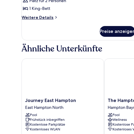
Platz für 2 Personen
anzeigen
1 King-Bett
Weitere
Weitere Details
Details
für
Preise anzeige
Zimmer
Ähnliche Unterkünfte
Journey East Hampton
The Hampton
Journey
The
Journey East Hampton
The Hampt
East
Hampton
East Hampton North
Hampton Bay
Hampton
Maid
Pool
Pool
East
Hampton
Frühstück inbegriffen
Wellness
Hampton
Bays
Kostenlose Parkplätze
Kostenlose P
North
Kostenloses WLAN
Kostenloses