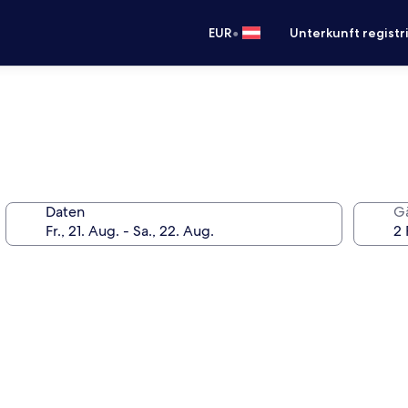
•
EUR
Unterkunft registr
Daten
G