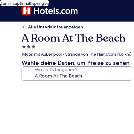
Zum Hauptinhalt springen
Alle Unterkünfte anzeigen
A Room At The Beach
3.0-
Sterne-
Motel mit Außenpool - Strände von The Hamptons (1,6 km)
Unterkunft
Wähle deine Daten, um Preise zu sehen
Wo soll’s hingehen?
Fotogalerie
von
A
Room
At
The