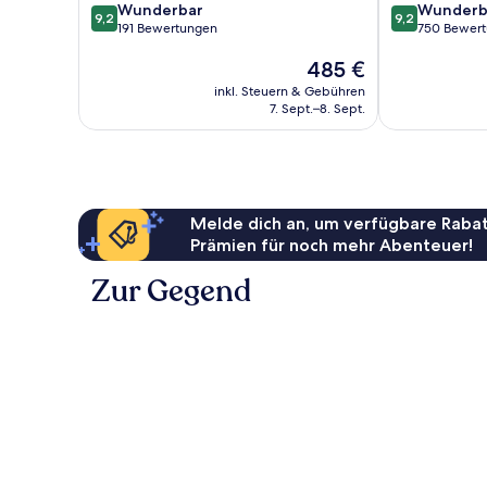
9.2
9.2
Wunderbar
Wunderb
9,2
9,2
von
von
191 Bewertungen
750 Bewer
10,
10,
Der
485 €
Wunderbar,
Wunderbar,
Preis
191
750
inkl. Steuern & Gebühren
beträgt
Bewertungen
Bewertungen
7. Sept.–8. Sept.
485 €
Melde dich an, um verfügbare Rabat
Prämien für noch mehr Abenteuer!
Zur Gegend