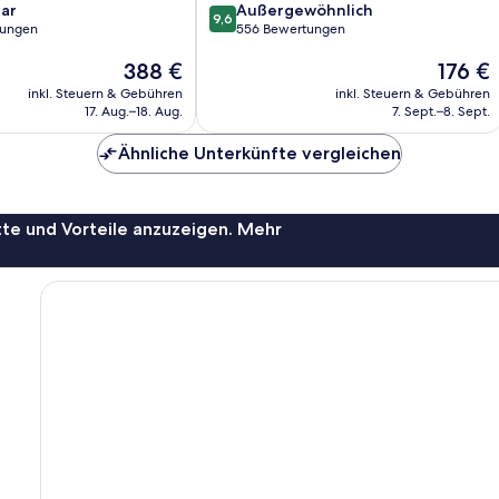
9.6
ar
Außergewöhnlich
9,6
von
tungen
556 Bewertungen
10,
Der
Der
388 €
176 €
Außergewöhnlich,
Preis
Preis
556
inkl. Steuern & Gebühren
inkl. Steuern & Gebühren
beträgt
beträgt
Bewertungen
17. Aug.–18. Aug.
7. Sept.–8. Sept.
388 €
176 €
Ähnliche Unterkünfte vergleichen
te und Vorteile anzuzeigen. Mehr