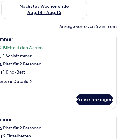
es Wochenende, Aug. 7 - Aug. 9.
Überprüfe die Verfügbarkeit für nächstes Wochenende, Aug. 1
Nächstes Wochenende
Aug. 14 - Aug. 16
Anzeige von 6 von 6 Zimmern
inem Fenster mit Vorhängen.
t, einem Deckenventilator, Blick ins Freie und einem kleinen runden Tisch mi
le
Ein Schlafzimmer mit einem großen Bett, eine
2
immer
otos
Blick auf den Garten
ür
1 Schlafzimmer
immer
nzeigen
Platz für 2 Personen
1 King-Bett
itere
itere Details
tails
r
immer
Preise anzeigen
Holztrennwand.
t, einem runden Spiegel, einem Fenster mit Blick auf Grünflächen und einem
le
Ein Schlafzimmer mit zwei Betten, einem Deck
1
immer
otos
Platz für 2 Personen
ür
2 Einzelbetten
immer