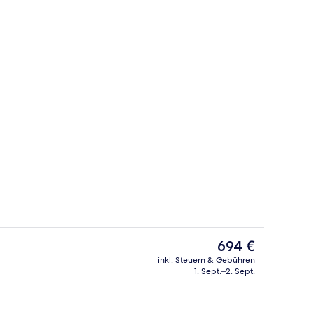
In Strandnähe
Der
694 €
aktuelle
inkl. Steuern & Gebühren
Preis
1. Sept.–2. Sept.
zimmer | Dusche, Regendusche, kostenlose Toilettenartikel, Haartrockner
Zimmer | Minibar, Zimmersafe, individu
beträgt
694 €.