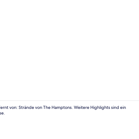
Außenpool
ernt von: Strände von The Hamptons. Weitere Highlights sind ein
se.
Suite | Bade