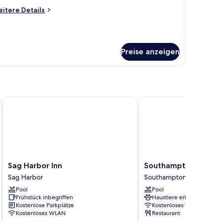
nzeigen
itere
itere Details
tails
r
immer
Preise anzeigen
Sag Harbor Inn
Southampton Inn
Sag
Southampton
Sag Harbor Inn
Southampton Inn
Harbor
Inn
Sag Harbor
Southampton
Inn
Southampton
Pool
Pool
Sag
Frühstück inbegriffen
Haustiere erlaubt
Harbor
Kostenlose Parkplätze
Kostenloses WLAN
Kostenloses WLAN
Restaurant